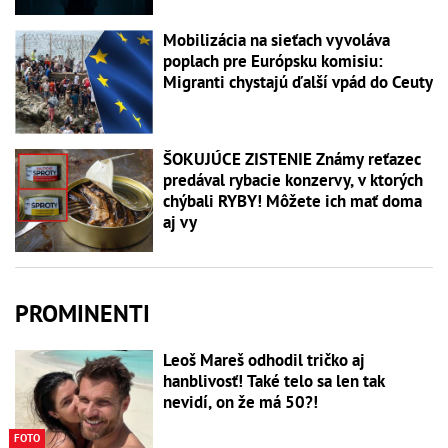
Mobilizácia na sieťach vyvoláva
poplach pre Európsku komisiu:
Migranti chystajú ďalší vpád do Ceuty
ŠOKUJÚCE ZISTENIE Známy reťazec
predával rybacie konzervy, v ktorých
chýbali RYBY! Môžete ich mať doma
aj vy
PROMINENTI
Leoš Mareš odhodil tričko aj
hanblivosť! Také telo sa len tak
nevidí, on že má 50?!
FOTO