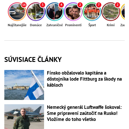
16
5
4
2
7
2
Najčítanejšie
Domáce
Zahraničné
Prominenti
Šport
Krimi
Zaují
SÚVISIACE ČLÁNKY
Fínsko obžalovalo kapitána a
dôstojníka lode Fittburg za škody na
kábloch
Nemecký generál Luftwaffe šokoval:
Sme pripravení zaútočiť na Rusko!
Vložíme do toho všetko