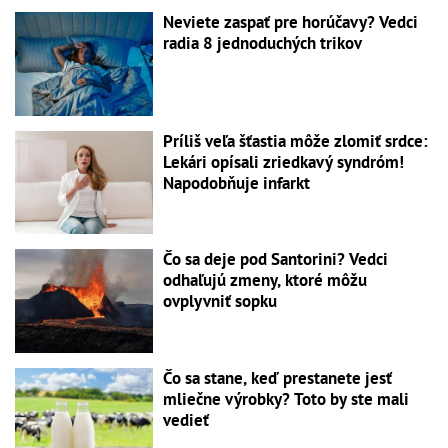
Neviete zaspať pre horúčavy? Vedci
radia 8 jednoduchých trikov
Príliš veľa šťastia môže zlomiť srdce:
Lekári opísali zriedkavý syndróm!
Napodobňuje infarkt
Čo sa deje pod Santorini? Vedci
odhaľujú zmeny, ktoré môžu
ovplyvniť sopku
Čo sa stane, keď prestanete jesť
mliečne výrobky? Toto by ste mali
vedieť