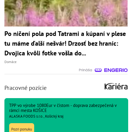
Po ničení pola pod Tatrami a kúpaní v plese
tu máme ďalší nešvár! Drzosť bez hraníc:
Dvojica kvôli fotke vošla do...
Domáce
Pracovné pozície
TPP vo výrobe 1080Eur v čistom - doprava zabezpečená v
rámci mesta KOŠICE
ALASKA FOODS s.r.o., Košický kraj
Pozri ponuku