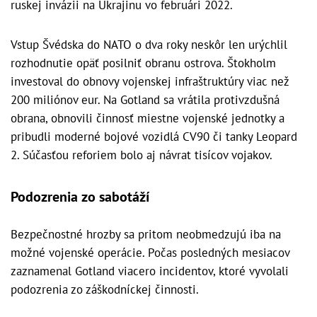
ruskej invázii na Ukrajinu vo februári 2022.
Vstup Švédska do NATO o dva roky neskôr len urýchlil
rozhodnutie opäť posilniť obranu ostrova. Štokholm
investoval do obnovy vojenskej infraštruktúry viac než
200 miliónov eur. Na Gotland sa vrátila protivzdušná
obrana, obnovili činnosť miestne vojenské jednotky a
pribudli moderné bojové vozidlá CV90 či tanky Leopard
2. Súčasťou reforiem bolo aj návrat tisícov vojakov.
Podozrenia zo sabotáží
Bezpečnostné hrozby sa pritom neobmedzujú iba na
možné vojenské operácie. Počas posledných mesiacov
zaznamenal Gotland viacero incidentov, ktoré vyvolali
podozrenia zo záškodníckej činnosti.