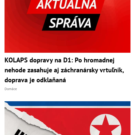
KOLAPS dopravy na D1: Po hromadnej
nehode zasahuje aj záchranársky vrtuľník,
doprava je odklaňaná
Domáce