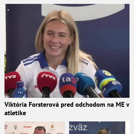
Viktória Forsterová pred odchodom na ME v
atletike