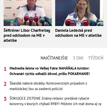
Šéftréner Libor Charfreitag
Daniela Ledecká pred
pred odchodom na ME v
odchodom na ME v atletike
atletike
NAJČÍTANEJŠIE
3 DNI
TÝŽDEŇ
Medvedia šelma vo Veľkej Fatre NAHÁŇALA turistov:
Ochranári rýchlo odhalili dôvod, prišlo POKARHANIE!
Škandál naberá obrátky: Kontroverzným prípadom z
markizáckej šou sa zaoberá polícia!
ŠOKUJÚCE ZISTENIE Známy reťazec predával rybacie
konzervy, v ktorých chýbali RYBY! Môžete ich mať doma aj vy