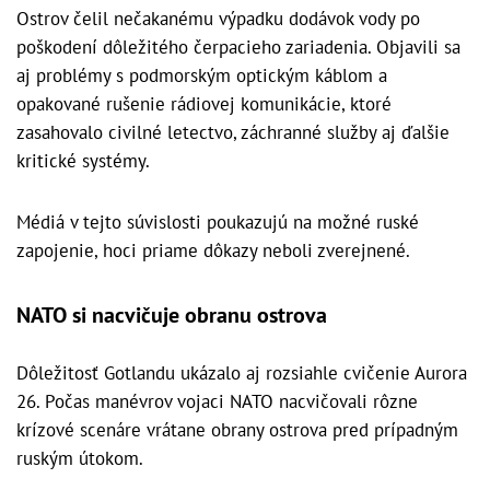
Ostrov čelil nečakanému výpadku dodávok vody po
poškodení dôležitého čerpacieho zariadenia. Objavili sa
aj problémy s podmorským optickým káblom a
opakované rušenie rádiovej komunikácie, ktoré
zasahovalo civilné letectvo, záchranné služby aj ďalšie
kritické systémy.
Médiá v tejto súvislosti poukazujú na možné ruské
zapojenie, hoci priame dôkazy neboli zverejnené.
NATO si nacvičuje obranu ostrova
Dôležitosť Gotlandu ukázalo aj rozsiahle cvičenie Aurora
26. Počas manévrov vojaci NATO nacvičovali rôzne
krízové scenáre vrátane obrany ostrova pred prípadným
ruským útokom.