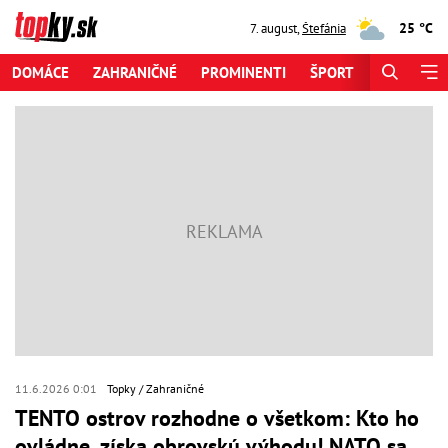
25 °C
7. august
,
Štefánia
DOMÁCE
ZAHRANIČNÉ
PROMINENTI
ŠPORT
ZAUJÍMAV
11.6.2026 0:01
Topky
Zahraničné
TENTO ostrov rozhodne o všetkom: Kto ho
ovládne, získa obrovskú výhodu! NATO sa