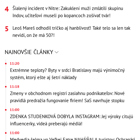
Šialený incident v Nitre: Zakuklení muži zmlátili skupinu
Indov, učiteľovi museli po kopancoch zošívať tvár!
Leoš Mareš odhodil tričko aj hanblivosť! Také telo sa len tak
nevidí, on že má 50?!
NAJNOVŠIE ČLÁNKY
11:20
Extrémne teploty? Byty v srdci Bratislavy majú výnimočný
systém, ktorý ešte aj šetrí náklady
11:18
Zmeny v obchodnom registri zasiahnu podnikateľov: Nové
pravidlá predražia fungovanie firiem! SaS navrhuje stopku
11:00
ZDENKA STUDENKOVÁ DOBYLA INSTAGRAM: Jej výroky citujú
influencerky, videá preberajú médiá!
11:00
Medvedia šelma vo Veľkej Fatre NAHÁŇALA turistov: Ochranári