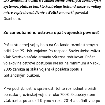
„Ak zohľadníte dosah a rozmiestnenie dnešných zbraňových
systémov, platí, že ten, kto kontroluje Gotland, môže vo veľkej
miere ovplyvňovať dianie v Baltskom mori,“
povedal
Granholm.
Zo zanedbaného ostrova opäť vojenská pevnosť
Počas studenej vojny bolo na Gotlande rozmiestnených
približne 25-tisíc vojakov. Po rozpade Sovietskeho zväzu
však Švédsko začalo armádu výrazne redukovať. Počet
vojakov na ostrove postupne klesol na minimum a v roku
2005 zanikla aj stála vojenská posádka spolu s
Gotlandským plukom.
Prvé pochybnosti o správnosti tohto rozhodnutia prišli
po rusko-gruzínskej vojne v roku 2008. Skutočný zlom
však nastal po anexii Krymu v roku 2014 a definitívne po