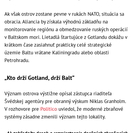
Ak však ostrov zostane pevne v rukách NATO, situácia sa
obracia. Aliancia by získala výhodnú základňu na
monitorovanie regiónu a obmedzovanie ruských operácií
v Baltskom mori. Lietadlá štartujúce z Gotlandu dokážu v
krátkom čase zasiahnuť prakticky celé strategické
územie Baltu vrátane Kaliningradu alebo oblasti
Petrohradu.
„Kto drží Gotland, drží Balt“
Význam ostrova výstižne opísal zástupca riaditeľa
Švédskej agentúry pre obranný výskum Niklas Granholm.
V rozhovore pre
Politico
uviedol, že moderné zbraňové
systémy zásadne zmenili význam tejto lokality.