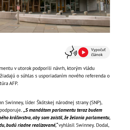
Vypočuť
článok
mentu v utorok podporili návrh, ktorým vládu
žiadajú o súhlas s usporiadaním nového referenda o
túra AFP.
hn Swinney, líder Škótskej národnej strany (SNP),
 podporuje.
„S mandátom parlamentu teraz budem
ého kráľovstva, aby som zaistil, že želania parlamentu,
udu, budú riadne realizované,“
vyhlásil Swinney. Dodal,