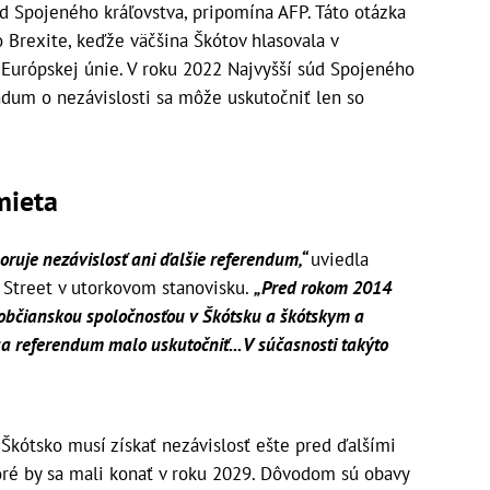
od Spojeného kráľovstva, pripomína AFP. Táto otázka
o Brexite, keďže väčšina Škótov hlasovala v
 Európskej únie. V roku 2022 Najvyšší súd Spojeného
endum o nezávislosti sa môže uskutočniť len so
mieta
ruje nezávislosť ani ďalšie referendum,“
uviedla
Street v utorkovom stanovisku.
„Pred rokom 2014
 občianskou spoločnosťou v Škótsku a škótskym a
 referendum malo uskutočniť... V súčasnosti takýto
 Škótsko musí získať nezávislosť ešte pred ďalšími
oré by sa mali konať v roku 2029. Dôvodom sú obavy