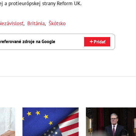
j a protieurópskej strany Reform UK.
Nezávislosť
,
Británia
,
Škótsko
referované zdroje na Google
Pridať