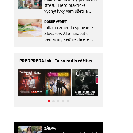
stresu: Tieto praktické
vychytávky vám ušetria
miesto v batohu!
DOBRE VEDIEŤ
Inflácia zmenila správanie
Slovákov: Ako narábať s
peniazmi, keď nechcete
zbytočne riskovať?
PREDPREDAJ
.sk - Tu sa rodia zážitky
ZÁBAVA