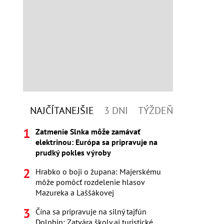
NAJČÍTANEJŠIE
3 DNI
TÝŽDEŇ
Zatmenie Slnka môže zamávať
elektrinou: Európa sa pripravuje na
prudký pokles výroby
Hrabko o boji o župana: Majerskému
môže pomôcť rozdelenie hlasov
Mazureka a Laššákovej
Čína sa pripravuje na silný tajfún
Dolphin: Zatvára školy aj turistické