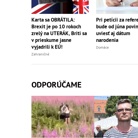
Pri petícii za ref
Karta sa OBRÁTILA:
bude od júna povi
Brexit je po 10 rokoch
uviesť aj dátum
zrelý na UTERÁK, Briti sa
narodenia
v prieskume jasne
vyjadrili k EÚ!
Domáce
Zahraničné
ODPORÚČAME