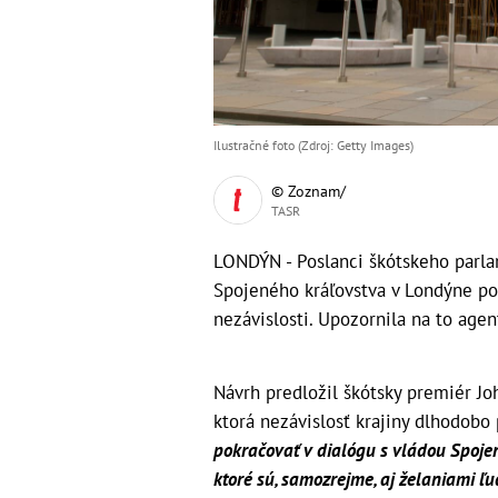
Ilustračné foto (Zdroj: Getty Images)
© Zoznam/
TASR
LONDÝN - Poslanci škótskeho parla
Spojeného kráľovstva v Londýne po
nezávislosti. Upozornila na to agen
Návrh predložil škótsky premiér Jo
ktorá nezávislosť krajiny dlhodobo
pokračovať v dialógu s vládou Spojen
ktoré sú, samozrejme, aj želaniami ľ