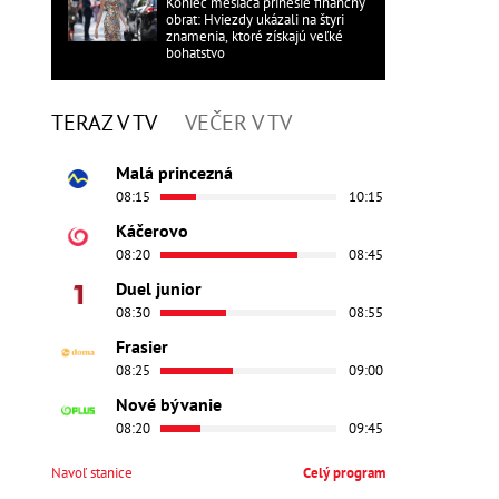
Koniec mesiaca prinesie finančný
obrat: Hviezdy ukázali na štyri
znamenia, ktoré získajú veľké
bohatstvo
TERAZ V TV
VEČER V TV
Malá princezná
08:15
10:15
Káčerovo
08:20
08:45
Duel junior
08:30
08:55
Frasier
08:25
09:00
Nové bývanie
08:20
09:45
Navoľ stanice
Celý program