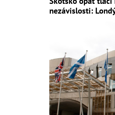
Škótsko opäť tlačí
nezávislosti: Lond