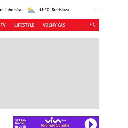
jtra Ľubomíra
19 °C
 TV
LIFESTYLE
VOĽNÝ ČAS
STREAM
NAŽIVO
Martin Solveig & Faouzia