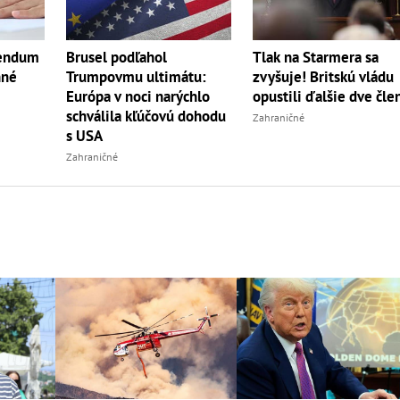
erendum
Brusel podľahol
Tlak na Starmera sa
nné
Trumpovmu ultimátu:
zvyšuje! Britskú vládu
Európa v noci narýchlo
opustili ďalšie dve čle
schválila kľúčovú dohodu
Zahraničné
s USA
Zahraničné