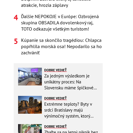
atrakcie, hrozia záplavy
Ďalšie NEPOKOJE v Európe: Ozbrojená
skupina OBSADILA dovolenkový raj,
TOTO odkazuje všetkým turistom!
Kúpanie sa skončilo tragédiou: Chlapca
popŕhlila morská osa! Nepodarilo sa ho
zachrániť
DOBRE VEDIEŤ
Za jedným výsledkom je
unikátny proces: Na
Slovensku máme špičkové
pracovisko
DOBRE VEDIEŤ
Extrémne teploty? Byty v
srdci Bratislavy majú
výnimočný systém, ktorý
ešte aj šetrí náklady
DOBRE VEDIEŤ
Zbaľte sa na letný piknik bez