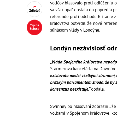
voličov hlasovalo proti odlúčeniu 
sa však opäť dostala do popredia p
Zdieľať
referende proti odchodu Británie z
kráľovstva potvrdil, že nové refer
Tip na
článok
súhlasom vlády v Londýne.
Londýn nezávislosť od
„Vláda Spojeného kráľovstva nepodpo
Starmerova kancelária na Downing 
existovala medzi všetkými stranami,
britským parlamentom zhoda, že by sa
konsenzus neexistuje,“
dodala.
Swinney po hlasovaní zdôraznil, že
voľbami v Spojenom kráľovstve, kt