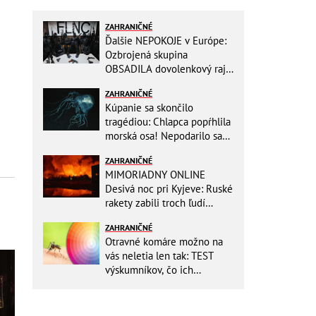
ZAHRANIČNÉ
Ďalšie NEPOKOJE v Európe:
Ozbrojená skupina
OBSADILA dovolenkový raj,
TOTO odkazuje všetkým
ZAHRANIČNÉ
turistom!
Kúpanie sa skončilo
tragédiou: Chlapca popŕhlila
morská osa! Nepodarilo sa
ho zachrániť
ZAHRANIČNÉ
MIMORIADNY ONLINE
Desivá noc pri Kyjeve: Ruské
rakety zabili troch ľudí
vrátane dieťaťa, ozývali sa
ZAHRANIČNÉ
výbuchy
Otravné komáre možno na
vás neletia len tak: TEST
výskumníkov, čo ich
priťahujú najviac?