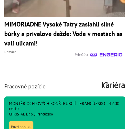
MIMORIADNE Vysoké Tatry zasiahli silné
búrky a prívalové dažde: Voda v mestách sa
valí ulicami!
Domáce
Pracovné pozície
MONTÉR OCEĽOVÝCH KONŠTRUKCIÍ - FRANCÚZSKO - 3 600
netto
CHRISTAL s. r. o., Francúzsko
Pozri ponuku