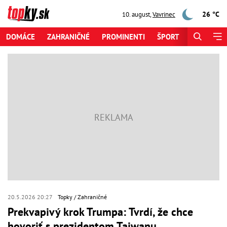
26 °C
10. august
,
Vavrinec
DOMÁCE
ZAHRANIČNÉ
PROMINENTI
ŠPORT
ZAUJÍMAV
20.5.2026 20:27
Topky
Zahraničné
Prekvapivý krok Trumpa: Tvrdí, že chce
hovoriť s prezidentom Taiwanu