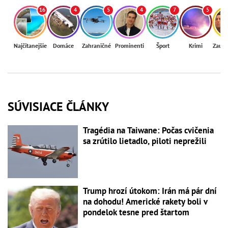
16
4
5
4
7
5
Najčítanejšie
Domáce
Zahraničné
Prominenti
Šport
Krimi
Zaují
SÚVISIACE ČLÁNKY
Tragédia na Taiwane: Počas cvičenia
sa zrútilo lietadlo, piloti neprežili
Trump hrozí útokom: Irán má pár dní
na dohodu! Americké rakety boli v
pondelok tesne pred štartom