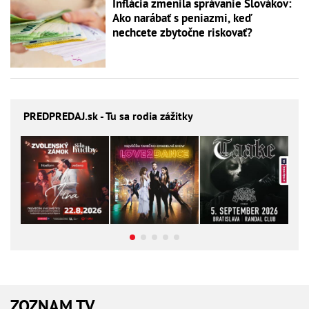
Inflácia zmenila správanie Slovákov:
Ako narábať s peniazmi, keď
nechcete zbytočne riskovať?
PREDPREDAJ
.sk - Tu sa rodia zážitky
ZOZNAM TV