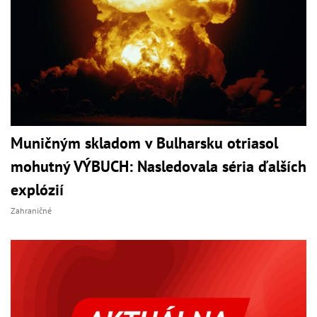
Muničným skladom v Bulharsku otriasol
mohutný VÝBUCH: Nasledovala séria ďalších
explózií
Zahraničné