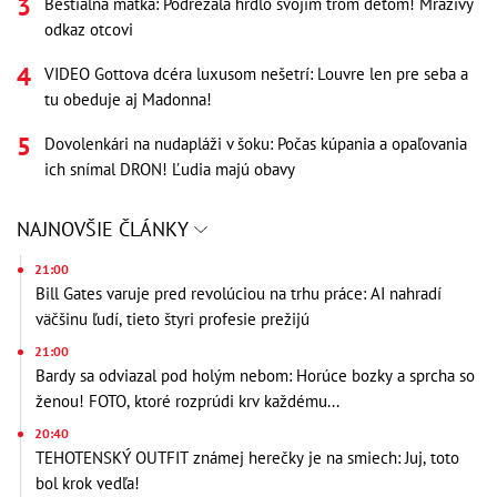
Beštiálna matka: Podrezala hrdlo svojim trom deťom! Mrazivý
odkaz otcovi
VIDEO Gottova dcéra luxusom nešetrí: Louvre len pre seba a
tu obeduje aj Madonna!
Dovolenkári na nudapláži v šoku: Počas kúpania a opaľovania
ich snímal DRON! Ľudia majú obavy
NAJNOVŠIE ČLÁNKY
21:00
Bill Gates varuje pred revolúciou na trhu práce: AI nahradí
väčšinu ľudí, tieto štyri profesie prežijú
21:00
Bardy sa odviazal pod holým nebom: Horúce bozky a sprcha so
ženou! FOTO, ktoré rozprúdi krv každému...
20:40
TEHOTENSKÝ OUTFIT známej herečky je na smiech: Juj, toto
bol krok vedľa!