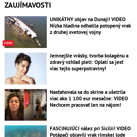
ZAUJÍMAVOSTI
UNIKÁTNY objav na Dunaji! VIDEO
Nízka hladina odhalila potopený vrak
z druhej svetovej vojny
FOTO
Jemnejšie vrásky, tvorba kolagénu a
zdravý vzhľad pleti: Oplatí sa jesť
viac tejto superpotraviny!
Nasťahovala sa do skrine a ušetrila
viac ako 1 100 eur mesačne: VIDEO
Nechcem pracovať len na nájom!
FASCINUJÚCI nález pri Sicílii! VIDEO
Potápači objavili vrak rímskej lode