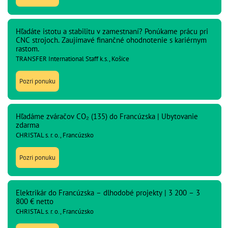
Hľadáte istotu a stabilitu v zamestnaní? Ponúkame prácu pri
CNC strojoch. Zaujímavé finančné ohodnotenie s kariérnym
rastom.
TRANSFER International Staff k.s., Košice
Pozri ponuku
Hľadáme zváračov CO₂ (135) do Francúzska | Ubytovanie
zdarma
CHRISTAL s. r. o., Francúzsko
Pozri ponuku
Elektrikár do Francúzska – dlhodobé projekty | 3 200 – 3
800 € netto
CHRISTAL s. r. o., Francúzsko