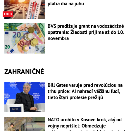
platia iba na juhu
FOTO
BVS predlžuje grant na vodozádržné
opatrenia: Žiadosti prijíma až do 10.
novembra
ZAHRANIČNÉ
Bill Gates varuje pred revolúciou na
trhu práce: AI nahradí väčšinu ľudí,
tieto štyri profesie prežijú
NATO urobilo v Kosove krok, aký od
vojny neprišiel: Obmedzuje