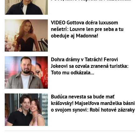
VIDEO Gottova dcéra luxusom
nešetrí: Louvre len pre seba a tu
obeduje aj Madonna!
Dohra drámy v Tatrách! Ferovi
Jokeovi sa ozvala zranená turistka:
Toto mu odkázala...
Budúca nevesta sa bude mať
kráľovsky! Majselfova manželka básni
o svojom synovi: Robí hotové zázraky