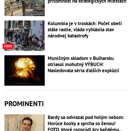
prítomnosť na strategických miestach
Kolumbia je v troskách: Počet obetí
stále rastie, vláda vyhlásila stav
národnej katastrofy
FOTO
Muničným skladom v Bulharsku
otriasol mohutný VÝBUCH:
Nasledovala séria ďalších explózií
PROMINENTI
Bardy sa odviazal pod holým nebom:
Horúce bozky a sprcha so ženou!
FOTO, ktoré rozprúdi krv každému...