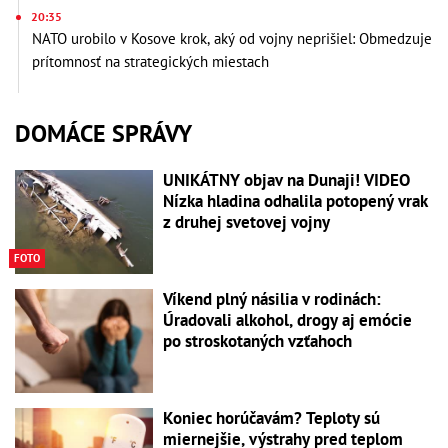
20:35
NATO urobilo v Kosove krok, aký od vojny neprišiel: Obmedzuje
prítomnosť na strategických miestach
DOMÁCE SPRÁVY
UNIKÁTNY objav na Dunaji! VIDEO
Nízka hladina odhalila potopený vrak
z druhej svetovej vojny
FOTO
Víkend plný násilia v rodinách:
Úradovali alkohol, drogy aj emócie
po stroskotaných vzťahoch
Koniec horúčavám? Teploty sú
miernejšie, výstrahy pred teplom