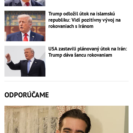
Trump odložil útok na islamskú
republiku: Vidí pozitívny vývoj na
rokovaniach s Iránom
USA zastavili plánovaný útok na Irán:
Trump dáva šancu rokovaniam
ODPORÚČAME