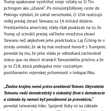
Trump opakovane vyzdvihol svoje vzťahy so Si Ťin-
pchingom ako „úžasné“. Po minulotýždňovej ceste do
Pekingu vyhlásil, že zatiaľ nerozhodol, či USA realizujú
veľký predaj zbraní Taiwanu za 14 miliárd dolárov.
Predstavitelia americkej vlády však poukázali na to, že
Trump už schválil predaj väčšieho množstva zbraní
Taiwanu než akýkoľvek jeho predchodca. Laj Čching-te v
stredu uviedol, že ak by mal možnosť hovoriť s Trumpom,
povedal by mu, že jeho vláda je odhodlaná zachovávať
status quo na oboch stranách Taiwanského prielivu a že
je to ČĽR, ktorá podkopáva mier rozsiahlym
posilňovaním vojenskej prítomnosti v Indopacifiku.
„Žiadna krajina nemá právo anektovať Taiwan. Obyvatelia
Taiwanu vedú demokratický a slobodný život a demokracia
a sloboda by nemali byť považované za provokáciu,“
povedal taiwanský líder. Spojené štáty sú na základe