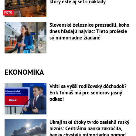
ktorý ešte aj šetrí náklady
FOTO
Slovenské železnice prezradili, koho
dnes hľadajú najviac: Tieto profesie
sú mimoriadne žiadané
EKONOMIKA
Vráti sa vyšší rodičovský dôchodok?
Erik Tomáš má pre seniorov jasný
odkaz!
Ukrajinské útoky tvrdo zasiahli ruský
biznis: Centrálna banka zakročila,
banky chystajú mimoriadnu pomoc!