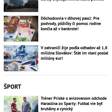
Dôchodcovia v dlhovej pasci: Pre
podvody, pôžičky či pomoc rodine
končia až v bankrote!
V zahraničí žije podľa odhadov až 1,8
milióna Slovákov: Štát im vlani poslal
milióny eur!
ŠPORT
Tréner Priske o avizovanom odchode
Haraslína zo Sparty: Futbal vie byť
brutálny a cynický