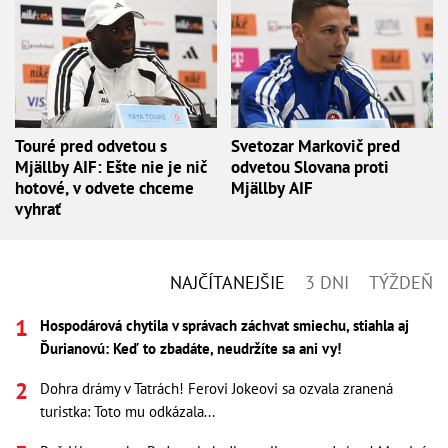
Touré pred odvetou s
Svetozar Markovič pred
Mjällby AIF: Ešte nie je nič
odvetou Slovana proti
hotové, v odvete chceme
Mjällby AIF
vyhrať
NAJČÍTANEJŠIE
3 DNI
TÝŽDEŇ
Hospodárová chytila v správach záchvat smiechu, stiahla aj
Ďurianovú: Keď to zbadáte, neudržíte sa ani vy!
Dohra drámy v Tatrách! Ferovi Jokeovi sa ozvala zranená
turistka: Toto mu odkázala...