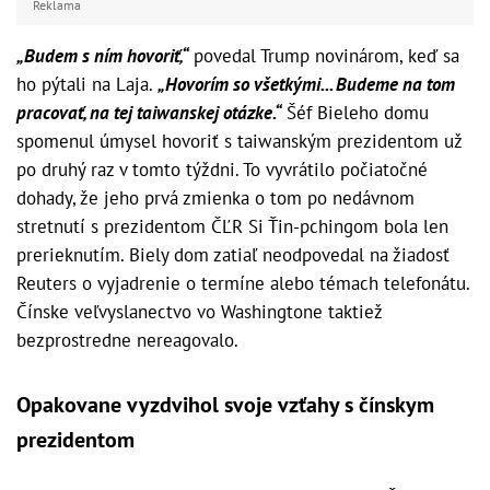
Reklama
„Budem s ním hovoriť,“
povedal Trump novinárom, keď sa
ho pýtali na Laja.
„Hovorím so všetkými... Budeme na tom
pracovať, na tej taiwanskej otázke.“
Šéf Bieleho domu
spomenul úmysel hovoriť s taiwanským prezidentom už
po druhý raz v tomto týždni. To vyvrátilo počiatočné
dohady, že jeho prvá zmienka o tom po nedávnom
stretnutí s prezidentom ČĽR Si Ťin-pchingom bola len
prerieknutím. Biely dom zatiaľ neodpovedal na žiadosť
Reuters o vyjadrenie o termíne alebo témach telefonátu.
Čínske veľvyslanectvo vo Washingtone taktiež
bezprostredne nereagovalo.
Opakovane vyzdvihol svoje vzťahy s čínskym
prezidentom