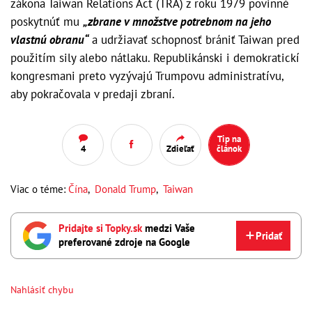
zákona Taiwan Relations Act (TRA) z roku 1979 povinné
poskytnúť mu
„zbrane v množstve potrebnom na jeho
vlastnú obranu“
a udržiavať schopnosť brániť Taiwan pred
použitím sily alebo nátlaku. Republikánski i demokratickí
kongresmani preto vyzývajú Trumpovu administratívu,
aby pokračovala v predaji zbraní.
Tip na
4
Zdieľať
článok
Viac o téme:
Čína
,
Donald Trump
,
Taiwan
Pridajte si Topky.sk
medzi Vaše
Pridať
preferované zdroje na Google
Nahlásiť chybu