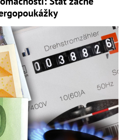
domácnosti: Štát začne
nergopoukážky