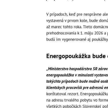
V prípadoch, keď pre nesprávne a
vystavená v prvom kole, bude domá
až marec tohto roka. Tieto domácno
prehodnocovania k 1. máju 2026 a 
budú im vygenerované aj poukážky z
Energopoukážka bude 
„Ministerstvo hospodárstva SR zárov
energopoukážka v minulosti vystaven
takýchto prípadoch bude možné osobn
klientskych pracovísk pre adresnú e
konštatoval rezort. Energopoukáž
na adresu trvalého pobytu vo form
všetkých pobočkách Slovenskej pošt