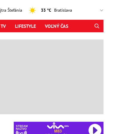
ajtra Štefánia
33 °C
 TV
LIFESTYLE
VOĽNÝ ČAS
STREAM
NAŽIVO
M83