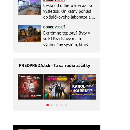
Cesta od odberu krvi až po
výsledok: Unikátny pohľad
do špičkového laboratória na
Slovensku
DOBRE VEDIEŤ
Extrémne teploty? Byty v
srdci Bratislavy majú
výnimočný systém, ktorý
ešte aj šetrí náklady
PREDPREDAJ
.sk - Tu sa rodia zážitky