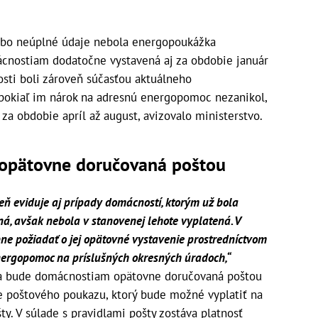
lebo neúplné údaje nebola energopoukážka
cnostiam dodatočne vystavená aj za obdobie január
sti boli zároveň súčasťou aktuálneho
pokiaľ im nárok na adresnú energopomoc nezanikol,
a obdobie apríl až august, avizovalo ministerstvo.
opätovne doručovaná poštou
eň eviduje aj prípady domácností, ktorým už bola
á, avšak nebola v stanovenej lehote vyplatená. V
e požiadať o jej opätovné vystavenie prostredníctvom
nergopomoc na príslušných okresných úradoch,“
ka bude domácnostiam opätovne doručovaná poštou
e poštového poukazu, ktorý bude možné vyplatiť na
y. V súlade s pravidlami pošty zostáva platnosť