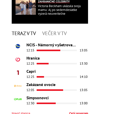
ZAHRANIČNÉ CELEBRITY
Victoria Beckham ukázala svoju
mamu: Aj po sedemdesiatke
vyzerá neuveriteľne
TERAZ V TV
VEČER V TV
NCIS - Námorný vyšetrovací úrad
12:15
13:05
Hranica
12:25
13:30
Capri
12:25
14:10
Zakázané ovocie
12:05
13:05
Simpsonovci
12:30
13:00
Navoľ stanice
Celý program