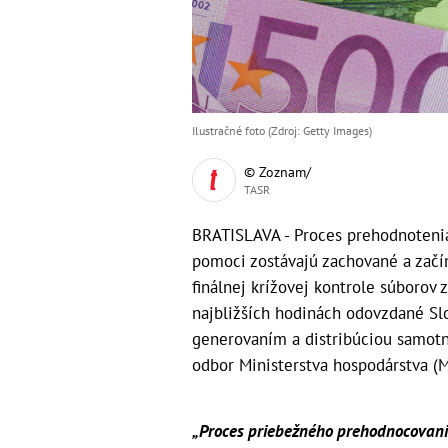
Ilustračné foto (Zdroj: Getty Images)
© Zoznam/
TASR
BRATISLAVA - Proces prehodnoteni
pomoci zostávajú zachované a zač
finálnej krížovej kontrole súborov 
najbližších hodinách odovzdané Slo
generovaním a distribúciou samotn
odbor Ministerstva hospodárstva (
„Proces priebežného prehodnocovan