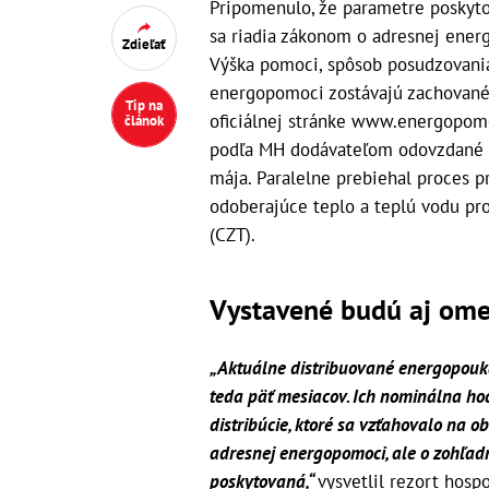
Pripomenulo, že parametre poskyt
sa riadia zákonom o adresnej ener
Zdieľať
Výška pomoci, spôsob posudzovani
energopomoci zostávajú zachované.
Tip na
oficiálnej stránke www.energopomoc
článok
podľa MH dodávateľom odovzdané ak
mája. Paralelne prebiehal proces 
odoberajúce teplo a teplú vodu pr
(CZT).
Vystavené budú aj om
„Aktuálne distribuované energopouk
teda päť mesiacov. Ich nominálna ho
distribúcie, ktoré sa vzťahovalo na 
adresnej energopomoci, ale o zohľadn
poskytovaná,“
vysvetlil rezort hosp