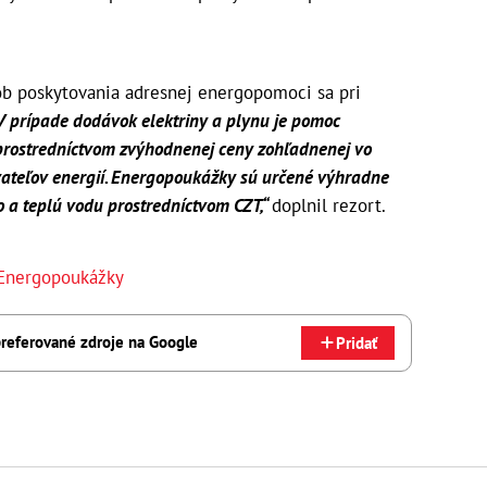
ob poskytovania adresnej energopomoci sa pri
V prípade dodávok elektriny a plynu je pomoc
rostredníctvom zvýhodnenej ceny zohľadnenej vo
ateľov energií. Energopoukážky sú určené výhradne
o a teplú vodu prostredníctvom CZT,“
doplnil rezort.
Energopoukážky
referované zdroje na Google
Pridať