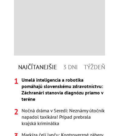
NAJČÍTANEJŠIE
3 DNI
TÝŽDEŇ
Umelá inteligencia a robotika
pomáhajú slovenskému zdravotníctvu:
Záchranári stanovia diagnózu priamo v
teréne
Nočná dráma v Seredi: Neznámy útočník
napadol taxikára! Prípad prebrala
krajská kriminálka
Markíza čelí lynču: Kontroverzné zábery