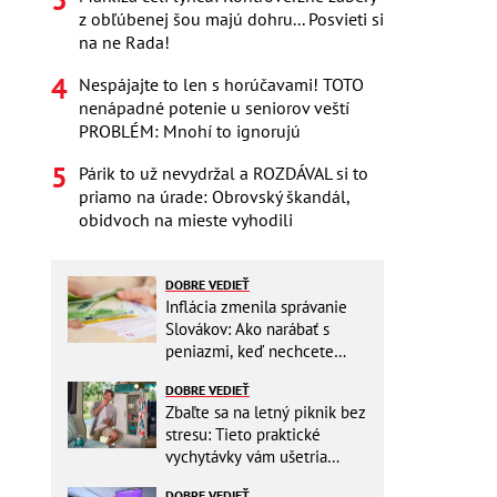
z obľúbenej šou majú dohru... Posvieti si
na ne Rada!
Nespájajte to len s horúčavami! TOTO
nenápadné potenie u seniorov veští
PROBLÉM: Mnohí to ignorujú
Párik to už nevydržal a ROZDÁVAL si to
priamo na úrade: Obrovský škandál,
obidvoch na mieste vyhodili
DOBRE VEDIEŤ
Inflácia zmenila správanie
Slovákov: Ako narábať s
peniazmi, keď nechcete
zbytočne riskovať?
DOBRE VEDIEŤ
Zbaľte sa na letný piknik bez
stresu: Tieto praktické
vychytávky vám ušetria
miesto v batohu!
DOBRE VEDIEŤ