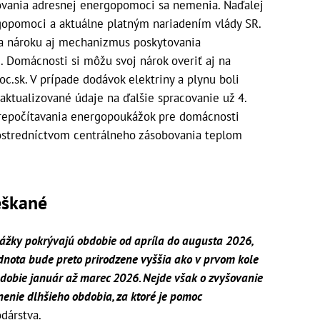
ovania adresnej energopomoci sa nemenia. Naďalej
gopomoci a aktuálne platným nariadením vlády SR.
a nároku aj mechanizmus poskytovania
 Domácnosti si môžu svoj nárok overiť aj na
.sk. V prípade dodávok elektriny a plynu boli
tualizované údaje na ďalšie spracovanie už 4.
prepočítavania energopoukážok pre domácnosti
ostredníctvom centrálneho zásobovania teplom
eškané
ážky pokrývajú obdobie od apríla do augusta 2026,
dnota bude preto prirodzene vyššia ako v prvom kole
obdobie január až marec 2026. Nejde však o zvyšovanie
enie dlhšieho obdobia, za ktoré je pomoc
odárstva.