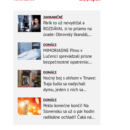
ZAHRANIČNÉ
Párik to už nevydržal a
ROZDÁVAL si to priamo na
úrade: Obrovský škandál,
obidvoch na mieste vyhodili
DOMÁCE
MIMORIADNE Pitvu v
Lučenci sprevádzali prísne
bezpečnostné opatrenia:
Zasahovali hasiči aj chemici!
DOMÁCE
Nočný boj s ohňom v Trnave:
Traja ľudia sa nadýchali
dymu, jeden z nich sa
zachoval ako hrdina!
DOMÁCE
Peklo konečne končí! Na
Slovensku sa už o pár hodín
radikálne ochladí! Čaká nás
TEPLOTNÝ ŠOK