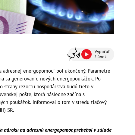
Vypočuť
článok
a adresnej energopomoci bol ukončený. Parametre
ína sa generovanie nových energopoukážok. Po
zo strany rezortu hospodárstva budú tieto v
venskej pošte, ktorá následne začína s
ých poukážok. Informoval o tom v stredu tlačový
MH) SR.
ia nároku na adresnú energopomoc prebehol v súlade