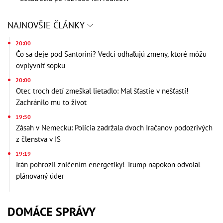
NAJNOVŠIE ČLÁNKY
20:00
Čo sa deje pod Santorini? Vedci odhaľujú zmeny, ktoré môžu
ovplyvniť sopku
20:00
Otec troch detí zmeškal lietadlo: Mal šťastie v nešťastí!
Zachránilo mu to život
19:50
Zásah v Nemecku: Polícia zadržala dvoch Iračanov podozrivých
z členstva v IS
19:19
Irán pohrozil zničením energetiky! Trump napokon odvolal
plánovaný úder
DOMÁCE SPRÁVY