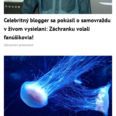
Celebritný blogger sa pokúsil o samovraždu
v živom vysielaní: Záchranku volali
fanúšikovia!
Zahraniční prominenti