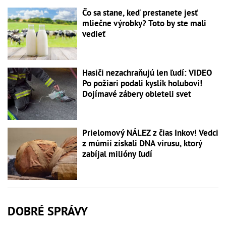
Čo sa stane, keď prestanete jesť
mliečne výrobky? Toto by ste mali
vedieť
Hasiči nezachraňujú len ľudí: VIDEO
Po požiari podali kyslík holubovi!
Dojímavé zábery obleteli svet
Prielomový NÁLEZ z čias Inkov! Vedci
z múmií získali DNA vírusu, ktorý
zabíjal milióny ľudí
DOBRÉ SPRÁVY