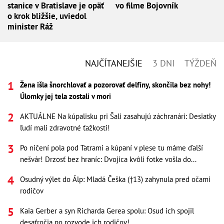
stanice v Bratislave je opäť
vo filme Bojovník
o krok bližšie, uviedol
minister Ráž
NAJČÍTANEJŠIE
3 DNI
TÝŽDEŇ
Žena išla šnorchlovať a pozorovať delfíny, skončila bez nohy!
Úlomky jej tela zostali v mori
AKTUÁLNE Na kúpalisku pri Šali zasahujú záchranári: Desiatky
ľudí mali zdravotné ťažkosti!
Po ničení pola pod Tatrami a kúpaní v plese tu máme ďalší
nešvár! Drzosť bez hraníc: Dvojica kvôli fotke vošla do...
Osudný výlet do Álp: Mladá Češka (†13) zahynula pred očami
rodičov
Kaia Gerber a syn Richarda Gerea spolu: Osud ich spojil
desaťročia po rozvode ich rodičov!