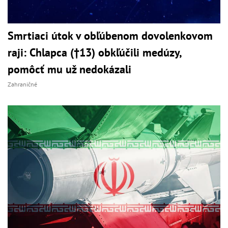
Smrtiaci útok v obľúbenom dovolenkovom
raji: Chlapca (†13) obkľúčili medúzy,
pomôcť mu už nedokázali
Zahraničné