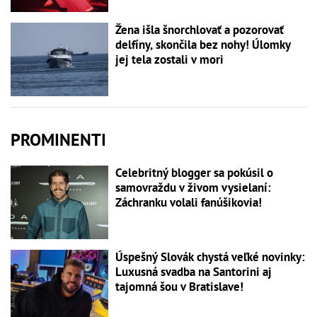
Žena išla šnorchlovať a pozorovať
delfíny, skončila bez nohy! Úlomky
jej tela zostali v mori
PROMINENTI
Celebritný blogger sa pokúsil o
samovraždu v živom vysielaní:
Záchranku volali fanúšikovia!
Úspešný Slovák chystá veľké novinky:
Luxusná svadba na Santorini aj
tajomná šou v Bratislave!