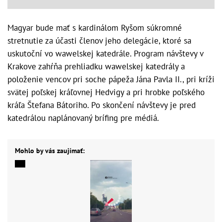
Magyar bude mať s kardinálom Ryšom súkromné
stretnutie za účasti členov jeho delegácie, ktoré sa
uskutoční vo wawelskej katedrále. Program návštevy v
Krakove zahŕňa prehliadku wawelskej katedrály a
položenie vencov pri soche pápeža Jána Pavla II., pri kríži
svätej poľskej kráľovnej Hedvigy a pri hrobke poľského
kráľa Štefana Bátoriho. Po skončení návštevy je pred
katedrálou naplánovaný brífing pre médiá.
Mohlo by vás zaujímať: