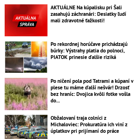
AKTUÁLNE Na kúpalisku pri Šali
zasahujú záchranári: Desiatky ľudí
mali zdravotné ťažkosti!
Po rekordnej horúčave prichádzajú
búrky: Výstrahy platia do polnoci,
PIATOK prinesie ďalšie riziká
Po ničení pola pod Tatrami a kúpaní v
plese tu máme ďalší nešvár! Drzosť
bez hraníc: Dvojica kvôli fotke vošla
do...
Obžalovaní traja colníci z
Michaloviec: Prokuratúra ich viní z
úplatkov pri prijímaní do práce