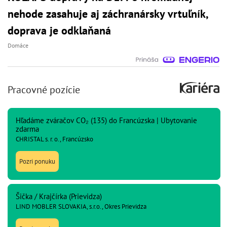
nehode zasahuje aj záchranársky vrtuľník,
doprava je odklaňaná
Domáce
Pracovné pozície
Hľadáme zváračov CO₂ (135) do Francúzska | Ubytovanie
zdarma
CHRISTAL s. r. o., Francúzsko
Pozri ponuku
Šička / Krajčírka (Prievidza)
LIND MOBLER SLOVAKIA, s.r.o., Okres Prievidza