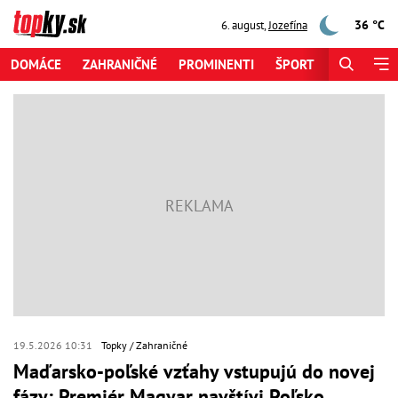
36 °C
6. august
,
Jozefína
DOMÁCE
ZAHRANIČNÉ
PROMINENTI
ŠPORT
ZAUJÍMAV
19.5.2026 10:31
Topky
Zahraničné
Maďarsko-poľské vzťahy vstupujú do novej
fázy: Premiér Magyar navštívi Poľsko