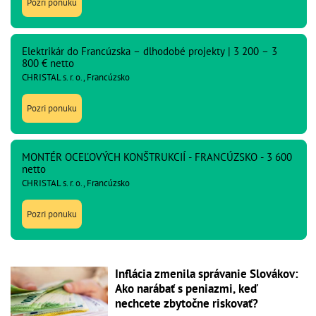
Pozri ponuku
Elektrikár do Francúzska – dlhodobé projekty | 3 200 – 3
800 € netto
CHRISTAL s. r. o., Francúzsko
Pozri ponuku
MONTÉR OCEĽOVÝCH KONŠTRUKCIÍ - FRANCÚZSKO - 3 600
netto
CHRISTAL s. r. o., Francúzsko
Pozri ponuku
Inflácia zmenila správanie Slovákov:
Ako narábať s peniazmi, keď
nechcete zbytočne riskovať?