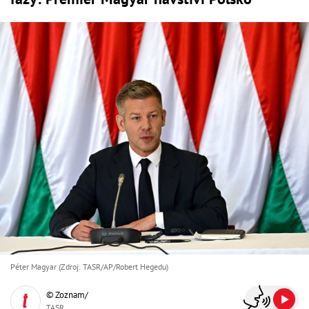
Péter Magyar (Zdroj: TASR/AP/Robert Hegedu)
© Zoznam/
TASR