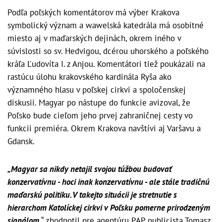
Podľa poľských komentátorov má výber Krakova
symbolický význam a wawelská katedrála má osobitné
miesto aj v maďarských dejinách, okrem iného v
súvislosti so sv. Hedvigou, dcérou uhorského a poľského
kráľa Ľudovíta I. z Anjou. Komentátori tiež poukázali na
rastúcu úlohu krakovského kardinála Ryša ako
významného hlasu v poľskej cirkvi a spoločenskej
diskusii. Magyar po nástupe do funkcie avizoval, že
Poľsko bude cieľom jeho prvej zahraničnej cesty vo
funkcii premiéra. Okrem Krakova navštívi aj Varšavu a
Gdansk.
„Magyar sa nikdy netajil svojou túžbou budovať
konzervatívnu - hoci inak konzervatívnu - ale stále tradičnú
maďarskú politiku. V takejto situácii je stretnutie s
hierarchom Katolíckej cirkvi v Poľsku pomerne prirodzeným
signálom,
“ zhodnotil pre agentúru PAP publicista Tomasz