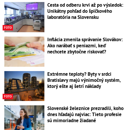
Cesta od odberu krvi až po výsledok:
Unikátny pohľad do špičkového
laboratória na Slovensku
FOTO
Inflácia zmenila správanie Slovákov:
Ako narábať s peniazmi, keď
nechcete zbytočne riskovať?
Extrémne teploty? Byty v srdci
Bratislavy majú výnimočný systém,
ktorý ešte aj šetrí náklady
FOTO
Slovenské železnice prezradili, koho
dnes hľadajú najviac: Tieto profesie
sú mimoriadne žiadané