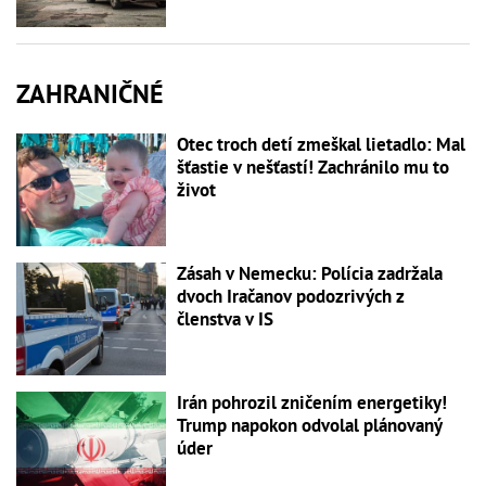
ZAHRANIČNÉ
Otec troch detí zmeškal lietadlo: Mal
šťastie v nešťastí! Zachránilo mu to
život
Zásah v Nemecku: Polícia zadržala
dvoch Iračanov podozrivých z
členstva v IS
Irán pohrozil zničením energetiky!
Trump napokon odvolal plánovaný
úder