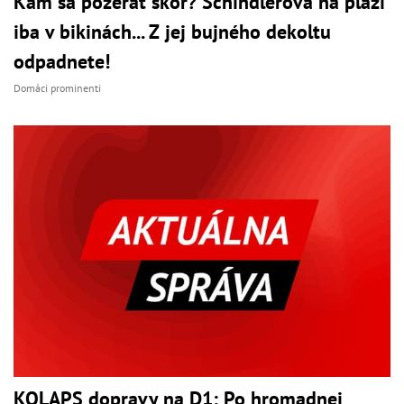
Kam sa pozerať skôr? Schindlerová na pláži
iba v bikinách... Z jej bujného dekoltu
odpadnete!
Domáci prominenti
KOLAPS dopravy na D1: Po hromadnej