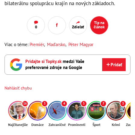
bilaterálnu spoluprácu krajín na nových základoch.
Tip na
0
Zdieľať
článok
Viac o téme:
Premiér
,
Maďarsko
,
Péter Magyar
Pridajte si Topky.sk
medzi Vaše
Pridať
preferované zdroje na Google
Nahlásiť chybu
16
3
4
5
7
3
Najčítanejšie
Domáce
Zahraničné
Prominenti
Šport
Krimi
Zaují