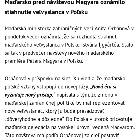
Maďarsko pred návštevou Magyara oznámilo
stiahnutie veľvyslanca v Poľsku
Maďarská ministerka zahraničných vecí Anita Orbánová v
pondelok večer oznámila, že sa rozhodla stiahnuť
maďarského veľvyslanca v Poľsku Istvána Íjgyártóa. Stalo
sa tak v predvečer návštevy nového maďarského
premiéra Pétera Magyara v Poľsku.
Orbánová v príspevku na sieti X uviedla, že maďarsko-
poľské vzťahy vstupujú do novej fázy. „
Nová éra si
vyžaduje nový prístup,
“ napísala s tým, že zmenu v
maďarskej zahraničnej politike by mal reprezentovať
nový veľvyslanec, ktorý ju bude presadzovať
„dôveryhodne a dôsledne“. Do Poľska v utorok pricestuje
maďarská delegácia na vysokej úrovni vedená Magyarom.
Táto návšteva má podľa Orbánovej za cieľ postaviť