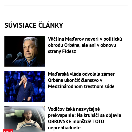
SÚVISIACE ČLÁNKY
Väčšina Maďarov neverí v politickú
obrodu Orbána, ale ani v obnovu
strany Fidesz
Maďarská vláda odvolala zámer
Orbána ukončiť členstvo v
Medzinárodnom trestnom súde
Vodičov čaká nezvyčajné
prekvapenie: Na kruháči sa objavia
OBROVSKÉ monštrá! TOTO
neprehliadnete
FOTO