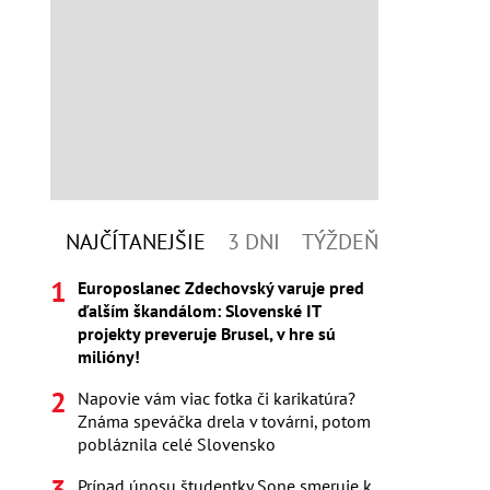
NAJČÍTANEJŠIE
3 DNI
TÝŽDEŇ
Europoslanec Zdechovský varuje pred
ďalším škandálom: Slovenské IT
projekty preveruje Brusel, v hre sú
milióny!
Napovie vám viac fotka či karikatúra?
Známa speváčka drela v továrni, potom
pobláznila celé Slovensko
Prípad únosu študentky Sone smeruje k