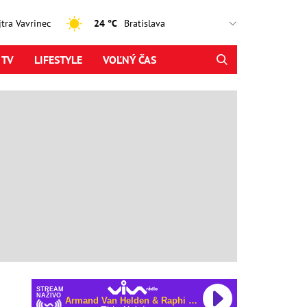
ajtra Vavrinec
24 °C
 TV
LIFESTYLE
VOĽNÝ ČAS
STREAM
NAŽIVO
Armand Van Helden & Raphi & George Reid