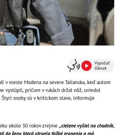
Vypočuť
článok
udí v meste Modena na severe Talianska, keď autom
ne vystúpil, pričom v rukách držal nôž, uviedol
Štyri osoby sú v kritickom stave, informuje
veku okolo 30 rokov zrejme
„cielene vyšiel na chodník,
zil do ženy, ktorá utrpela ťažké zranenia a má