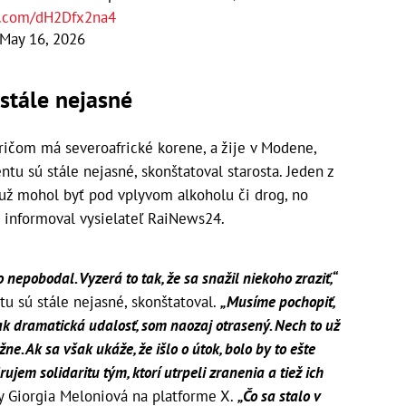
er.com/dH2Dfx2na4
May 16, 2026
 stále nejasné
ričom má severoafrické korene, a žije v Modene,
ntu sú stále nejasné, skonštatoval starosta. Jeden z
muž mohol byť pod vplyvom alkoholu či drog, no
, informoval vysielateľ RaiNews24.
 nepobodal. Vyzerá to tak, že sa snažil niekoho zraziť,“
tu sú stále nejasné, skonštatoval.
„Musíme pochopiť,
šak dramatická udalosť, som naozaj otrasený. Nech to už
e. Ak sa však ukáže, že išlo o útok, bolo by to ešte
ujem solidaritu tým, ktorí utrpeli zranenia a tiež ich
ny Giorgia Meloniová na platforme X.
„Čo sa stalo v