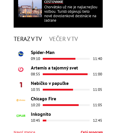
CESTOVANIE
Chorvátsko už nie je najlacnejšou
voľbou. Turisti objavujú tieto
nové dovolenkové destinácie na
Jadrane
TERAZ V TV
VEČER V TV
Spider-Man
09:10
11:40
Artemis a tajomný svet
08:55
11:00
Nebíčko v papuľke
10:35
11:05
Chicago Fire
10:20
11:05
Inkognito
10:45
12:45
Navoľ stanice
Celý program