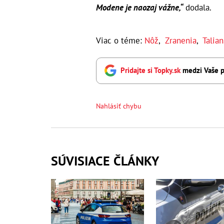
Modene je naozaj vážne,“
dodala.
Viac o téme:
Nôž
,
Zranenia
,
Talia
Pridajte si Topky.sk
medzi Vaše p
Nahlásiť chybu
SÚVISIACE ČLÁNKY