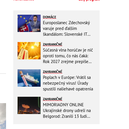
DOMÁCE
Europoslanec Zdechovský
varuje pred ďalším
škandálom: Slovenské IT
projekty preveruje Brusel, v
ZAHRANIČNÉ
hre sú milióny!
Súčasná vlna horúčav je nič
oproti tomu, čo nás čaká:
Rok 2027 zrejme prepíše
teplotné rekordy
ZAHRANIČNÉ
Poplach v Európe: Vrátil sa
nebezpečný vírus! Úrady
spustili naliehavé opatrenia
ZAHRANIČNÉ
MIMORIADNY ONLINE
Ukrajinské drony udreli na
Belgorod: Zranili 13 ľudí
vrátane dvoch detí, útoky
pokračujú