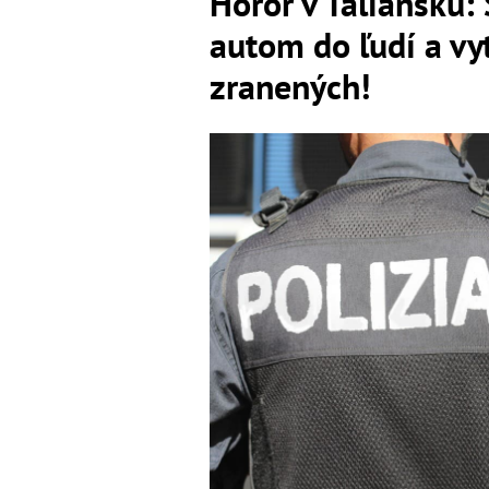
Horor v Taliansku:
autom do ľudí a vyt
zranených!