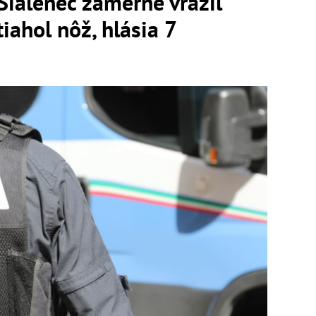
 Šialenec zámerne vrazil
iahol nôž, hlásia 7