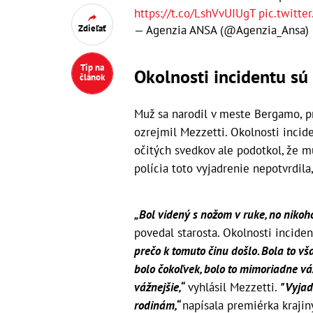
https://t.co/LshVvUIUgT
pic.twitt
— Agenzia ANSA (@Agenzia_Ansa)
Zdieľať
Tip na
Okolnosti incidentu sú
článok
Muž sa narodil v meste Bergamo, p
ozrejmil Mezzetti. Okolnosti incide
očitých svedkov ale podotkol, že 
polícia toto vyjadrenie nepotvrdila
„Bol videný s nožom v ruke, no nikoho
povedal starosta. Okolnosti inciden
prečo k tomuto činu došlo. Bola to v
bolo čokoľvek, bolo to mimoriadne vážn
vážnejšie,“
vyhlásil Mezzetti.
"Vyjadr
rodinám,“
napísala premiérka kraji