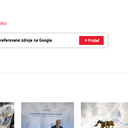
nsko
referované zdroje na Google
Pridať