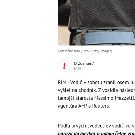
Ilustračné foto (Zdroj: Getty Images)
© Zoznam/
TASR
RÍM - Vodič v sobotu zranil osem ľ
vyšiel na chodník. Z vozidla násled
tamojší starosta Massimo Mezzetti. 
agentúra AFP a Reuters.
Podľa prvých svedectiev vodič vo 
narazil do bicykla, a potom čelne vra