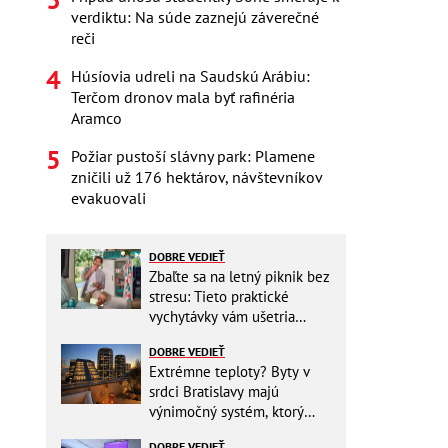
verdiktu: Na súde zaznejú záverečné
reči
Húsíovia udreli na Saudskú Arábiu:
Terčom dronov mala byť rafinéria
Aramco
Požiar pustoší slávny park: Plamene
zničili už 176 hektárov, návštevníkov
evakuovali
DOBRE VEDIEŤ
Zbaľte sa na letný piknik bez
stresu: Tieto praktické
vychytávky vám ušetria
miesto v batohu!
DOBRE VEDIEŤ
Extrémne teploty? Byty v
srdci Bratislavy majú
výnimočný systém, ktorý
ešte aj šetrí náklady
DOBRE VEDIEŤ