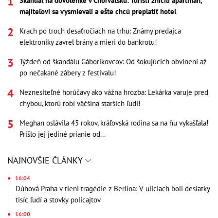
Škandál na dovolenke v Chorvátsku: Turisti zničili apartmán,
majiteľovi sa vysmievali a ešte chcú preplatiť hotel
Krach po troch desaťročiach na trhu: Známy predajca
elektroniky zavrel brány a mieri do bankrotu!
Týždeň od škandálu Gáboríkovcov: Od šokujúcich obvinení až
po nečakané zábery z festivalu!
Neznesiteľné horúčavy ako vážna hrozba: Lekárka varuje pred
chybou, ktorú robí väčšina starších ľudí!
Meghan oslávila 45 rokov, kráľovská rodina sa na ňu vykašľala!
Prišlo jej jediné prianie od...
NAJNOVŠIE ČLÁNKY
16:04
Dúhová Praha v tieni tragédie z Berlína: V uliciach boli desiatky
tisíc ľudí a stovky policajtov
16:00