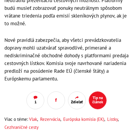
neutrálnu prezentáciu cestovných možností. Platformy
budú musieť zobrazovať ponuky neutrálnym spôsobom
vrátane triedenia podľa emisií skleníkových plynov, ak je
to možné.
Nové pravidlá zabezpečia, aby všetci prevádzkovatelia
dopravy mohli uzatvárať spravodlivé, primerané a
nediskriminačné obchodné dohody s platformami predaja
cestovných lístkov. Komisia svoje navrhované nariadenia
predloží na posúdenie Rade EÚ (členské štáty) a
Európskemu parlamentu.
Tip na
1
Zdieľať
článok
Viac o téme:
Vlak
,
Rezervácia
,
Európska komisia (EK)
,
Lístky
,
Cezhraničné cesty