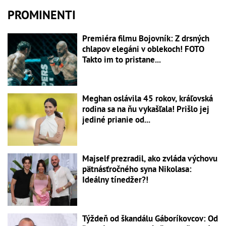
PROMINENTI
Premiéra filmu Bojovník: Z drsných
chlapov elegáni v oblekoch! FOTO
Takto im to pristane...
Meghan oslávila 45 rokov, kráľovská
rodina sa na ňu vykašľala! Prišlo jej
jediné prianie od...
Majself prezradil, ako zvláda výchovu
pätnásťročného syna Nikolasa:
Ideálny tínedžer?!
Týždeň od škandálu Gáboríkovcov: Od