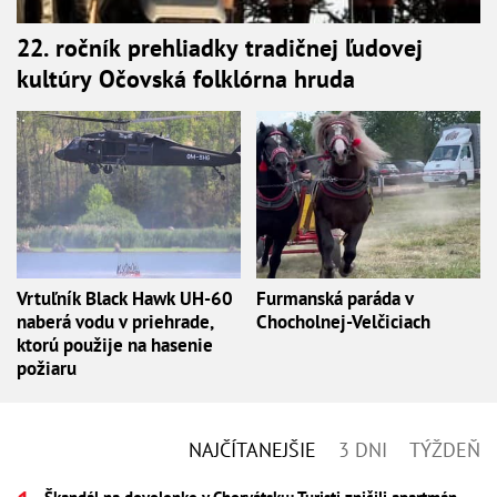
22. ročník prehliadky tradičnej ľudovej
kultúry Očovská folklórna hruda
Vrtuľník Black Hawk UH-60
Furmanská paráda v
naberá vodu v priehrade,
Chocholnej-Velčiciach
ktorú použije na hasenie
požiaru
NAJČÍTANEJŠIE
3 DNI
TÝŽDEŇ