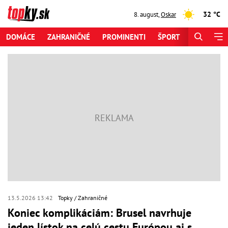
32 °C
8. august
,
Oskar
DOMÁCE
ZAHRANIČNÉ
PROMINENTI
ŠPORT
ZAUJÍMAV
13.5.2026 13:42
Topky
Zahraničné
Koniec komplikáciám: Brusel navrhuje
jeden lístok na celú cestu Európou aj s