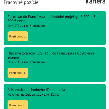
Pracovné pozície
Elektrikár do Francúzska – dlhodobé projekty | 3 200 – 3
800 € netto
CHRISTAL s. r. o., Francúzsko
Pozri ponuku
Hľadáme zváračov CO₂ (135) do Francúzska | Ubytovanie
zdarma
CHRISTAL s. r. o., Francúzsko
Pozri ponuku
Asistent/ka obchodneho IT oddelenia
Nové technológie a služby, s.r.o., Košice
Pozri ponuku