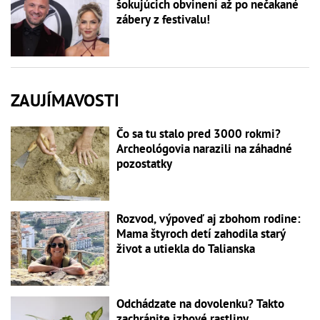
šokujúcich obvinení až po nečakané
zábery z festivalu!
ZAUJÍMAVOSTI
Čo sa tu stalo pred 3000 rokmi?
Archeológovia narazili na záhadné
pozostatky
Rozvod, výpoveď aj zbohom rodine:
Mama štyroch detí zahodila starý
život a utiekla do Talianska
Odchádzate na dovolenku? Takto
zachránite izbové rastliny