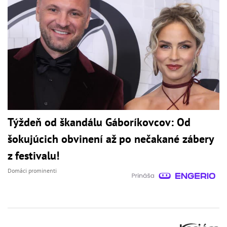
Týždeň od škandálu Gáboríkovcov: Od
šokujúcich obvinení až po nečakané zábery
z festivalu!
Domáci prominenti