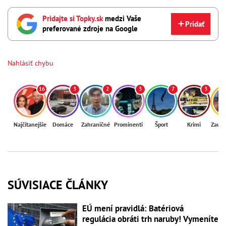
Pridajte si Topky.sk
medzi Vaše
Pridať
preferované zdroje na Google
Nahlásiť chybu
16
3
2
3
7
3
Najčítanejšie
Domáce
Zahraničné
Prominenti
Šport
Krimi
Zaují
SÚVISIACE ČLÁNKY
EÚ mení pravidlá: Batériová
regulácia obráti trh naruby! Vymeníte