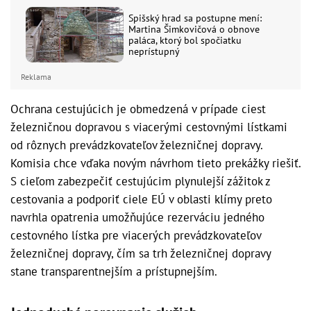
Spišský hrad sa postupne mení:
Martina Šimkovičová o obnove
paláca, ktorý bol spočiatku
neprístupný
Reklama
Ochrana cestujúcich je obmedzená v prípade ciest
železničnou dopravou s viacerými cestovnými lístkami
od rôznych prevádzkovateľov železničnej dopravy.
Komisia chce vďaka novým návrhom tieto prekážky riešiť.
S cieľom zabezpečiť cestujúcim plynulejší zážitok z
cestovania a podporiť ciele EÚ v oblasti klímy preto
navrhla opatrenia umožňujúce rezerváciu jedného
cestovného lístka pre viacerých prevádzkovateľov
železničnej dopravy, čím sa trh železničnej dopravy
stane transparentnejším a prístupnejším.