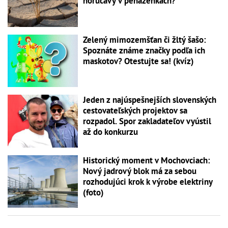
horúčavy v peňaženkách?
Zelený mimozemšťan či žltý šašo:
Spoznáte známe značky podľa ich
maskotov? Otestujte sa! (kvíz)
Jeden z najúspešnejších slovenských
cestovateľských projektov sa
rozpadol. Spor zakladateľov vyústil
až do konkurzu
Historický moment v Mochovciach:
Nový jadrový blok má za sebou
rozhodujúci krok k výrobe elektriny
(foto)