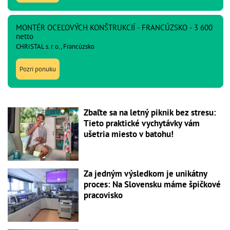
MONTÉR OCEĽOVÝCH KONŠTRUKCIÍ - FRANCÚZSKO - 3 600
netto
CHRISTAL s. r. o., Francúzsko
Pozri ponuku
Zbaľte sa na letný piknik bez stresu:
Tieto praktické vychytávky vám
ušetria miesto v batohu!
Za jedným výsledkom je unikátny
proces: Na Slovensku máme špičkové
pracovisko