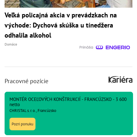
Veľká policajná akcia v prevádzkach na
východe: Dychová skúška u tínedžera
odhalila alkohol
Domáce
Pracovné pozície
MONTÉR OCEĽOVÝCH KONŠTRUKCIÍ - FRANCÚZSKO - 3 600
netto
CHRISTAL s. r. o., Francúzsko
Pozri ponuku