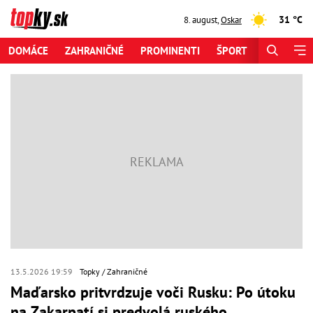
31 °C
8. august
,
Oskar
DOMÁCE
ZAHRANIČNÉ
PROMINENTI
ŠPORT
ZAUJÍMAV
13.5.2026 19:59
Topky
Zahraničné
Maďarsko pritvrdzuje voči Rusku: Po útoku
na Zakarpatí si predvolá ruského