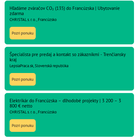
Hľadáme zváračov CO₂ (135) do Francúzska | Ubytovanie
zdarma
CHRISTAL s. r. o., Francúzsko
Pozri ponuku
Špecialista pre predaj a kontakt so zákazníkmi - Trenčiansky
kraj
LepsiaPraca.sk, Slovenská republika
Pozri ponuku
Elektrikár do Francúzska – dlhodobé projekty | 3 200 – 3
800 € netto
CHRISTAL s. r. o., Francúzsko
Pozri ponuku