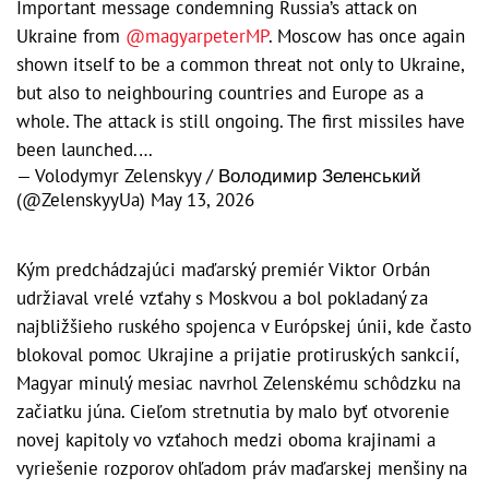
Important message condemning Russia’s attack on
Ukraine from
@magyarpeterMP
. Moscow has once again
shown itself to be a common threat not only to Ukraine,
but also to neighbouring countries and Europe as a
whole. The attack is still ongoing. The first missiles have
been launched.…
— Volodymyr Zelenskyy / Володимир Зеленський
(@ZelenskyyUa)
May 13, 2026
Kým predchádzajúci maďarský premiér Viktor Orbán
udržiaval vrelé vzťahy s Moskvou a bol pokladaný za
najbližšieho ruského spojenca v Európskej únii, kde často
blokoval pomoc Ukrajine a prijatie protiruských sankcií,
Magyar minulý mesiac navrhol Zelenskému schôdzku na
začiatku júna. Cieľom stretnutia by malo byť otvorenie
novej kapitoly vo vzťahoch medzi oboma krajinami a
vyriešenie rozporov ohľadom práv maďarskej menšiny na