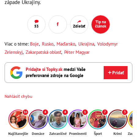
západe Ukrajiny.
Tip na
53
Zdieľať
článok
Viac o téme:
Boje
,
Rusko
,
Maďarsko
,
Ukrajina
,
Volodymyr
Zelenskyj
,
Zakarpatská oblasť
,
Péter Magyar
Pridajte si Topky.sk
medzi Vaše
Pridať
preferované zdroje na Google
Nahlásiť chybu
16
4
4
1
7
3
Najčítanejšie
Domáce
Zahraničné
Prominenti
Šport
Krimi
Zaují