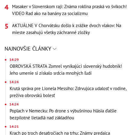
Masaker v Slovenskom raji: Známa roklina praská vo švíkoch!
VIDEO Rad ako na banány za socializmu
AKTUÁLNE V Chorvátsku došlo k zrážke dvoch vlakov: Na
mieste zasahujú všetky záchranné zložky
NAJNOVŠIE ČLÁNKY
14:29
OBROVSKÁ STRATA Zomrel vynikajúci slovenský hudobník!
Jeho umenie si získalo srdcia mnohých ľudí
14:24
Krutá správa pre Lionela Messiho: Zdrvujúca udalosť v rodine,
prežíva obrovskú bolesť
14:24
Poplach v Nemecku: Po drone s výbušninou hlásia ďalšie
bezpilotné lietadlá nad základňou
14:21
Krach po troch desaťročiach na trhu: Známy predajca