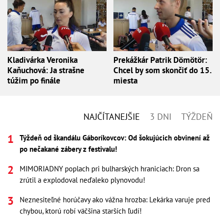
Kladivárka Veronika
Prekážkár Patrik Dömötör:
Kaňuchová: Ja strašne
Chcel by som skončiť do 15.
túžim po finále
miesta
NAJČÍTANEJŠIE
3 DNI
TÝŽDEŇ
Týždeň od škandálu Gáboríkovcov: Od šokujúcich obvinení až
po nečakané zábery z festivalu!
MIMORIADNY poplach pri bulharských hraniciach: Dron sa
zrútil a explodoval neďaleko plynovodu!
Neznesiteľné horúčavy ako vážna hrozba: Lekárka varuje pred
chybou, ktorú robí väčšina starších ľudí!