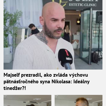
Majself prezradil, ako zvláda výchovu
pätnásťročného syna Nikolasa: Ideálny
tínedžer?!