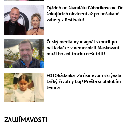
Týždeň od škandálu Gáboríkovcov: Od
šokujúcich obvinení až po nečakané
zábery z festivalu!
Český mediálny magnát skončil po
nakladačke v nemocnici! Maskovaní
muži ho ani trochu nešetrili!
FOTOhádanka: Za úsmevom skrývala
ťažký životný boj! Prešla si obdobím
temna...
ZAUJÍMAVOSTI