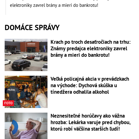
elektroniky zavrel brány a mieri do bankrotu!
DOMÁCE SPRÁVY
Krach po troch desaťročiach na trhu:
Známy predajca elektroniky zavrel
brány a mieri do bankrotu!
Veľká policajná akcia v prevádzkach
na východe: Dychová skúška u
tínedžera odhalila alkohol
FOTO
Neznesiteľné horúčavy ako vážna
hrozba: Lekárka varuje pred chybou,
ktorú robí väčšina starších ľudí!