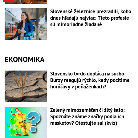
Slovenské železnice prezradili, koho
dnes hľadajú najviac: Tieto profesie
sú mimoriadne žiadané
EKONOMIKA
Slovensko tvrdo dopláca na sucho:
Burzy reagujú rýchlo, kedy pocítime
horúčavy v peňaženkách?
Zelený mimozemšťan či žltý šašo:
Spoznáte známe značky podľa ich
maskotov? Otestujte sa! (kvíz)