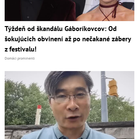
Týždeň od škandálu Gáboríkovcov: Od
šokujúcich obvinení až po nečakané zábery
z festivalu!
Domáci prominenti