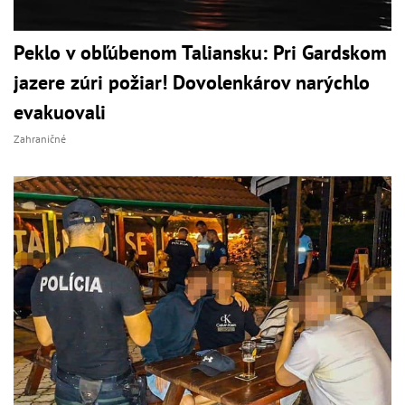
Peklo v obľúbenom Taliansku: Pri Gardskom
jazere zúri požiar! Dovolenkárov narýchlo
evakuovali
Zahraničné