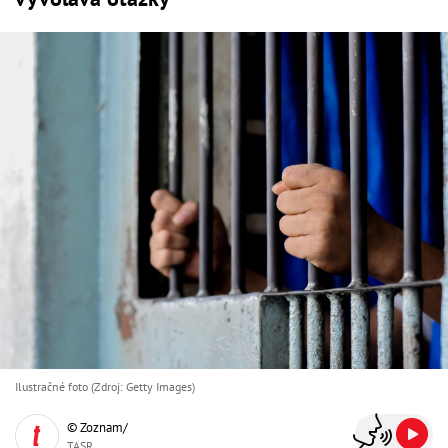
Ilustračné foto (Zdroj: Getty Images)
© Zoznam/
TASR