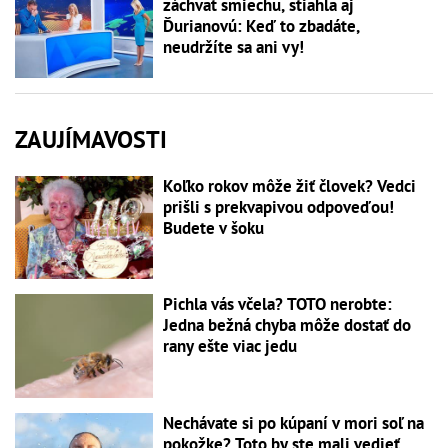
záchvat smiechu, stiahla aj
Ďurianovú: Keď to zbadáte,
neudržíte sa ani vy!
ZAUJÍMAVOSTI
Koľko rokov môže žiť človek? Vedci
prišli s prekvapivou odpoveďou!
Budete v šoku
Pichla vás včela? TOTO nerobte:
Jedna bežná chyba môže dostať do
rany ešte viac jedu
Nechávate si po kúpaní v mori soľ na
pokožke? Toto by ste mali vedieť