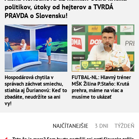
politikov, útoky od hejterov a TVRDÁ
PRAVDA o Slovensku!
Hospodárová chytila v
FUTBAL-NL: Hlavný tréner
správach záchvat smiechu,
MŠK Žilina P.Staňo: Krutá
stiahla aj Ďurianovú: Keď to
prehra, máme na viac a
zbadáte, neudržíte sa ani
musíme to ukázať
vy!
NAJČÍTANEJŠIE
3 DNI
TÝŽDEŇ