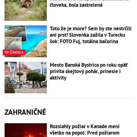
človeka, bola zastrelená
Toto že je more? Sem by ste nestrčili
ani prst! Slovenka zažila v Turecku
šok: FOTO Fuj, totálna bačorina
TIP ČITATEĽA
Mesto Banská Bystrica po roku opäť
privíta skejtový pohár, prinesie i
aktivity
ZAHRANIČNÉ
Rozsiahly požiar v Kanade mení
všetko na popol: Pred požiarom