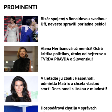
PROMINENTI
Bizár spojený s Ronaldovou svadbou:
Uff, neveste spravili poriadne peklo!
Alena Heribanová už nemlčí! Ostrá
kritika politikov, útoky od hejterov a
TVRDÁ PRAVDA o Slovensku!
V lietadle ju zbalil Hasselhoff,
odmietla Matrix a chcela vlastnú
smrť: Dnes randí s láskou z mladosti!
Hospodárová chytila v správach