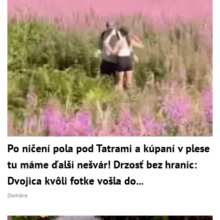
Po ničení pola pod Tatrami a kúpaní v plese
tu máme ďalší nešvár! Drzosť bez hraníc:
Dvojica kvôli fotke vošla do...
Domáce