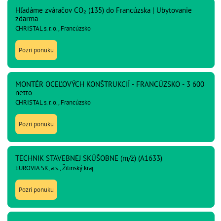
Hľadáme zváračov CO₂ (135) do Francúzska | Ubytovanie
zdarma
CHRISTAL s. r. o., Francúzsko
Pozri ponuku
MONTÉR OCEĽOVÝCH KONŠTRUKCIÍ - FRANCÚZSKO - 3 600
netto
CHRISTAL s. r. o., Francúzsko
Pozri ponuku
TECHNIK STAVEBNEJ SKÚŠOBNE (m/ž) (A1633)
EUROVIA SK, a.s., Žilinský kraj
Pozri ponuku