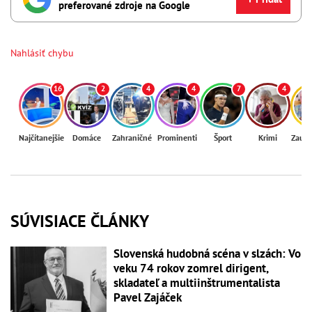
preferované zdroje na Google
Nahlásiť chybu
16
2
4
4
7
4
Najčítanejšie
Domáce
Zahraničné
Prominenti
Šport
Krimi
Zaují
SÚVISIACE ČLÁNKY
Slovenská hudobná scéna v slzách: Vo
veku 74 rokov zomrel dirigent,
skladateľ a multiinštrumentalista
Pavel Zajáček