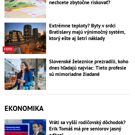
nechcete zbytočne riskovať?
Extrémne teploty? Byty v srdci
Bratislavy majú výnimočný systém,
ktorý ešte aj šetrí náklady
FOTO
Slovenské železnice prezradili, koho
dnes hľadajú najviac: Tieto profesie
sú mimoriadne žiadané
EKONOMIKA
Vráti sa vyšší rodičovský dôchodok?
Erik Tomáš má pre seniorov jasný
odkaz!