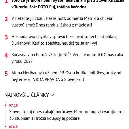
Toto že je more? Sem by ste nestrčili ani prst! Slovenka zažila
v Turecku šok: FOTO Fuj, totálna bačorina
V lietadle ju zbalil Hasselhoff, odmietla Matrix a chcela
vlastnú smrť: Dnes randí s láskou z mladosti!
Hospodárová chytila v správach záchvat smiechu, stiahla aj
Ďurianovú: Keď to zbadáte, neudržíte sa ani vy!
Súčasná vlna horúčav? To je NIČ! Vedci varujú: TOTO nás čaká
v roku 2027
Alena Heribanová už nemlčí! Ostrá kritika politikov, útoky od
hejterov a TVRDÁ PRAVDA o Slovensku!
NAJNOVŠIE ČLÁNKY
07:28
Slovensko aj dnes čakajú horúčavy: Meteorológovia varujú pred
35 stupňami! Hrozia kolapsy aj požiare
07:13