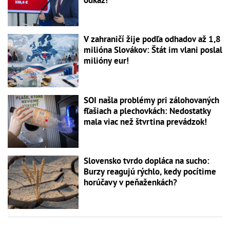
V zahraničí žije podľa odhadov až 1,8
milióna Slovákov: Štát im vlani poslal
milióny eur!
SOI našla problémy pri zálohovaných
fľašiach a plechovkách: Nedostatky
mala viac než štvrtina prevádzok!
Slovensko tvrdo dopláca na sucho:
Burzy reagujú rýchlo, kedy pocítime
horúčavy v peňaženkách?