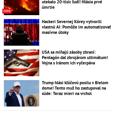
utekalo 20-tisíc ľudí! Hlásia prvé
úmrtie
FOTO
Hackeri Severnej Kórey vytvorili
vlastnú AI: Pomôže im automatizovať
masívne útoky
USA sa míňajú zásoby zbraní:
Pentagón dal zbrojárom ultimátum!
Vojna s Iránom ich vyčerpáva
Trump hlási kľúčovú posilu v Bielom
dome! Tento muž ho zastupoval na
súde: Teraz mieri na vrchol