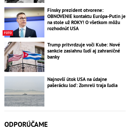
Fínsky prezident otvorene:
OBNOVENIE kontaktu Európa-Putin je
na stole už ROKY! O všetkom môžu
rozhodnúť USA
FOTO
Trump pritvrdzuje voči Kube: Nové
sankcie zasiahnu ľudí aj zahraničné
banky
Najnovší útok USA na údajne
pašerácku loď: Zomreli traja ľudia
ODPORÚČAME