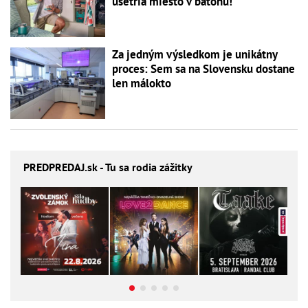
ušetria miesto v batohu!
Za jedným výsledkom je unikátny
proces: Sem sa na Slovensku dostane
len málokto
PREDPREDAJ
.sk - Tu sa rodia zážitky