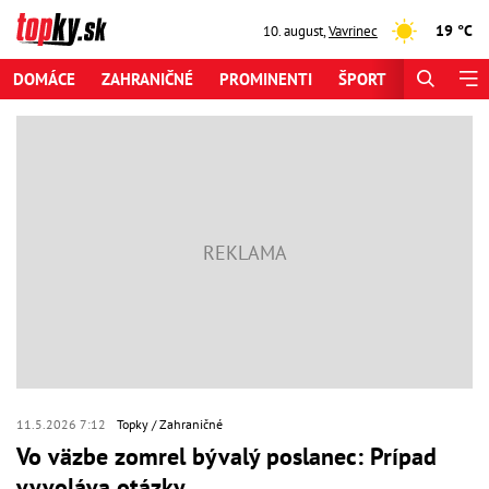
19 °C
10. august
,
Vavrinec
DOMÁCE
ZAHRANIČNÉ
PROMINENTI
ŠPORT
ZAUJÍMAV
11.5.2026 7:12
Topky
Zahraničné
Vo väzbe zomrel bývalý poslanec: Prípad
vyvoláva otázky