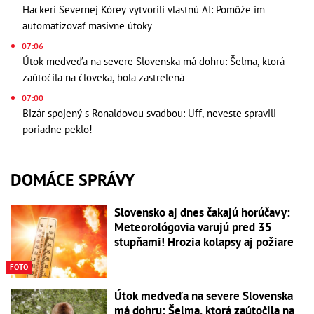
Hackeri Severnej Kórey vytvorili vlastnú AI: Pomôže im
automatizovať masívne útoky
07:06
Útok medveďa na severe Slovenska má dohru: Šelma, ktorá
zaútočila na človeka, bola zastrelená
07:00
Bizár spojený s Ronaldovou svadbou: Uff, neveste spravili
poriadne peklo!
DOMÁCE SPRÁVY
Slovensko aj dnes čakajú horúčavy:
Meteorológovia varujú pred 35
stupňami! Hrozia kolapsy aj požiare
FOTO
Útok medveďa na severe Slovenska
má dohru: Šelma, ktorá zaútočila na