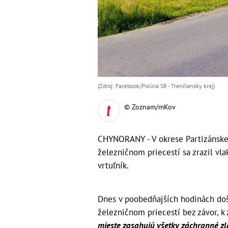
(Zdroj: Facebook/Polícia SR - Trenčiansky kraj )
© Zoznam/mKov
CHYNORANY - V okrese Partizánske 
železničnom priecestí sa zrazil vl
vrtuľník.
Dnes v poobedňajších hodinách do
železničnom priecestí bez závor, 
mieste zasahujú všetky záchranné zlo