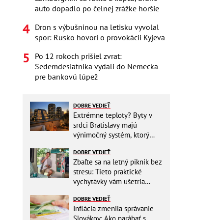
auto dopadlo po čelnej zrážke horšie
Dron s výbušninou na letisku vyvolal
spor: Rusko hovorí o provokácii Kyjeva
Po 12 rokoch prišiel zvrat:
Sedemdesiatnika vydali do Nemecka
pre bankovú lúpež
DOBRE VEDIEŤ
Extrémne teploty? Byty v
srdci Bratislavy majú
výnimočný systém, ktorý
ešte aj šetrí náklady
DOBRE VEDIEŤ
Zbaľte sa na letný piknik bez
stresu: Tieto praktické
vychytávky vám ušetria
miesto v batohu!
DOBRE VEDIEŤ
Inflácia zmenila správanie
Slovákov: Ako narábať s