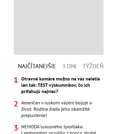
NAJČÍTANEJŠIE
3 DNI
TÝŽDEŇ
Otravné komáre možno na vás neletia
len tak: TEST výskumníkov, čo ich
priťahujú najviac?
Američan v ruskom väzení bojuje o
život: Rodina žiada jeho okamžité
prepustenie!
NEHODA luxusného športiaka:
Lamborghini sa rútilo z kopca, druhé