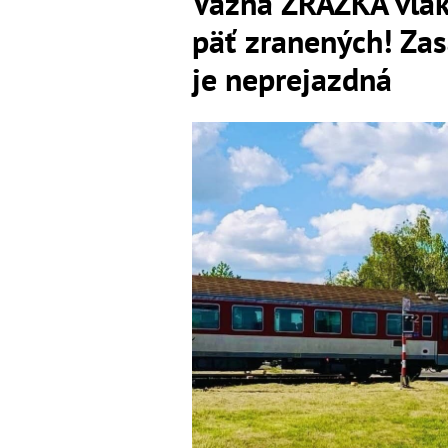
Vážna ZRÁŽKA vlaku
päť zranených! Zas
je neprejazdná