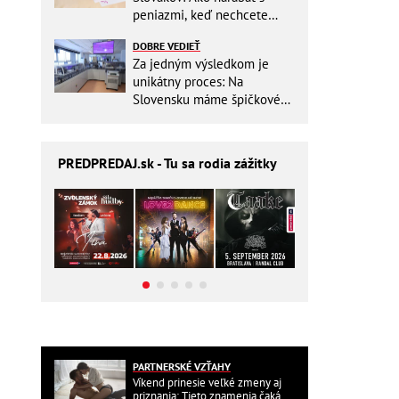
peniazmi, keď nechcete
zbytočne riskovať?
DOBRE VEDIEŤ
Za jedným výsledkom je
unikátny proces: Na
Slovensku máme špičkové
pracovisko
PREDPREDAJ
.sk - Tu sa rodia zážitky
PARTNERSKÉ VZŤAHY
Víkend prinesie veľké zmeny aj
priznania: Tieto znamenia čaká