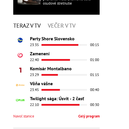
osudové stretnutie
TERAZ V TV
VEČER V TV
Party Shore Slovensko
23:35
00:15
Zamenení
22:40
01:00
Komisár Montalbano
23:29
01:15
Vôňa vášne
23:45
00:40
Twilight sága: Úsvit - 2 časť
22:10
00:30
Navoľ stanice
Celý program