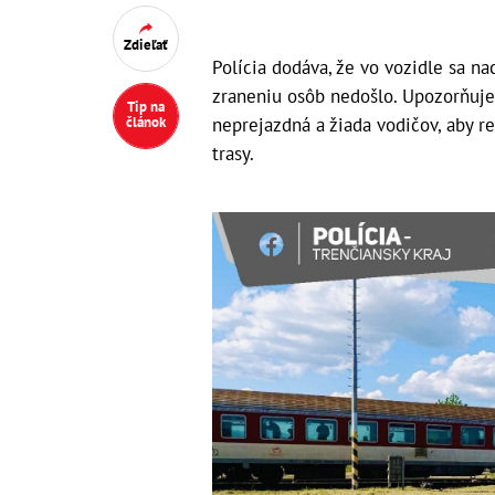
Zdieľať
Polícia dodáva, že vo vozidle sa na
zraneniu osôb nedošlo. Upozorňuj
Tip na
neprejazdná a žiada vodičov, aby re
článok
trasy.