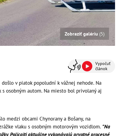
Zobraziť galériu
(5)
Vypočuť
článok
došlo v piatok popoludní k vážnej nehode. Na
ak s osobným autom. Na miesto bol privolaný aj
šlo medzi obcami Chynorany a Bošany, na
k zrážke vlaku s osobným motorovým vozidlom.
"Na
žky. Policajti aktuálne vykonávajú prvotné procesné