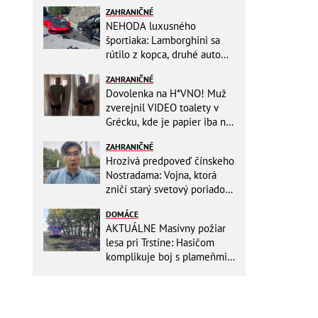
ZAHRANIČNÉ
NEHODA luxusného
športiaka: Lamborghini sa
rútilo z kopca, druhé auto
dopadlo po čelnej zrážke
ZAHRANIČNÉ
horšie
Dovolenka na H*VNO! Muž
zverejnil VIDEO toalety v
Grécku, kde je papier iba na
OKRASU: Utrieť sa musíte ísť
ZAHRANIČNÉ
do kuchyne
Hrozivá predpoveď čínskeho
Nostradama: Vojna, ktorá
zničí starý svetový poriadok!
Už sa viackrát nemýlil
DOMÁCE
AKTUÁLNE Masívny požiar
lesa pri Trstíne: Hasičom
komplikuje boj s plameňmi
silný vietor, na miesto
smeruje vrtuľník