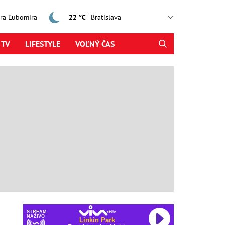
jtra Ľubomíra
22 °C
 TV
LIFESTYLE
VOĽNÝ ČAS
STREAM
NAŽIVO
Linkin Park