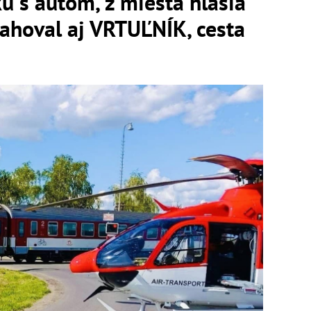
 s autom, z miesta hlásia
ahoval aj VRTUĽNÍK, cesta