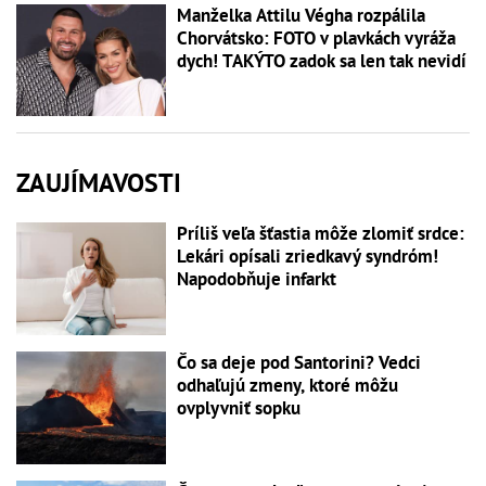
Manželka Attilu Végha rozpálila
Chorvátsko: FOTO v plavkách vyráža
dych! TAKÝTO zadok sa len tak nevidí
ZAUJÍMAVOSTI
Príliš veľa šťastia môže zlomiť srdce:
Lekári opísali zriedkavý syndróm!
Napodobňuje infarkt
Čo sa deje pod Santorini? Vedci
odhaľujú zmeny, ktoré môžu
ovplyvniť sopku