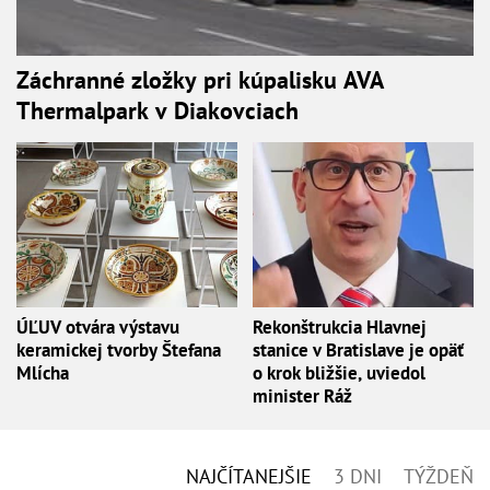
Záchranné zložky pri kúpalisku AVA
Thermalpark v Diakovciach
ÚĽUV otvára výstavu
Rekonštrukcia Hlavnej
keramickej tvorby Štefana
stanice v Bratislave je opäť
Mlícha
o krok bližšie, uviedol
minister Ráž
NAJČÍTANEJŠIE
3 DNI
TÝŽDEŇ