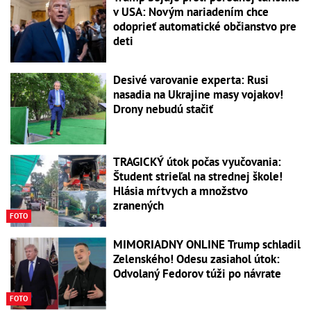
v USA: Novým nariadením chce
odoprieť automatické občianstvo pre
deti
Desivé varovanie experta: Rusi
nasadia na Ukrajine masy vojakov!
Drony nebudú stačiť
TRAGICKÝ útok počas vyučovania:
Študent strieľal na strednej škole!
Hlásia mŕtvych a množstvo
zranených
FOTO
MIMORIADNY ONLINE Trump schladil
Zelenského! Odesu zasiahol útok:
Odvolaný Fedorov túži po návrate
FOTO