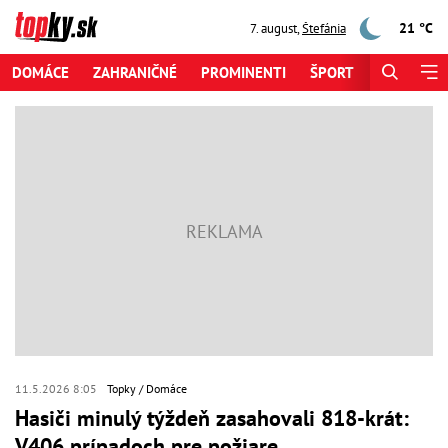
21 °C
7. august
,
Štefánia
DOMÁCE
ZAHRANIČNÉ
PROMINENTI
ŠPORT
ZAUJÍMAV
11.5.2026 8:05
Topky
Domáce
Hasiči minulý týždeň zasahovali 818-krát:
V406 prípadoch pre požiare