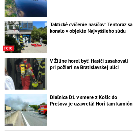
Taktické cvičenie hasičov: Tentoraz sa
konalo v objekte Najvyššieho súdu
FOTO
V Žiline horel byt! Hasiči zasahovali
pri požiari na Bratislavskej ulici
Diaľnica D1 v smere z Košíc do
Prešova je uzavretá! Horí tam kamión