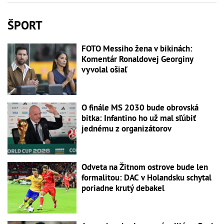
ŠPORT
FOTO Messiho žena v bikinách:
Komentár Ronaldovej Georginy
vyvolal ošiaľ
O finále MS 2030 bude obrovská
bitka: Infantino ho už mal sľúbiť
jednému z organizátorov
Odveta na Žitnom ostrove bude len
formalitou: DAC v Holandsku schytal
poriadne krutý debakel