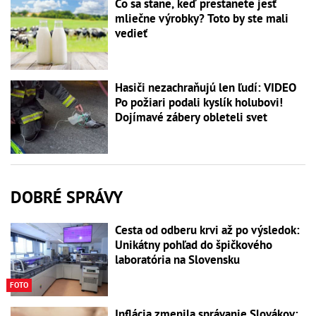
Čo sa stane, keď prestanete jesť
mliečne výrobky? Toto by ste mali
vedieť
Hasiči nezachraňujú len ľudí: VIDEO
Po požiari podali kyslík holubovi!
Dojímavé zábery obleteli svet
DOBRÉ SPRÁVY
Cesta od odberu krvi až po výsledok:
Unikátny pohľad do špičkového
laboratória na Slovensku
FOTO
Inflácia zmenila správanie Slovákov: