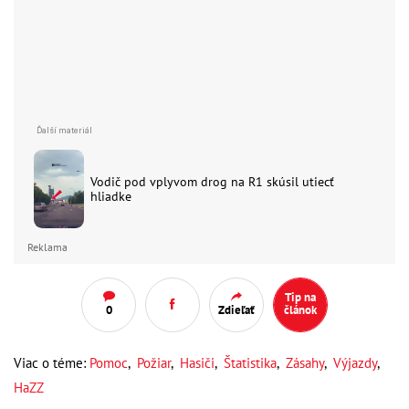
Vodič pod vplyvom drog na R1 skúsil utiecť
hliadke
Reklama
Tip na
0
Zdieľať
článok
Viac o téme:
Pomoc
,
Požiar
,
Hasiči
,
Štatistika
,
Zásahy
,
Výjazdy
,
HaZZ