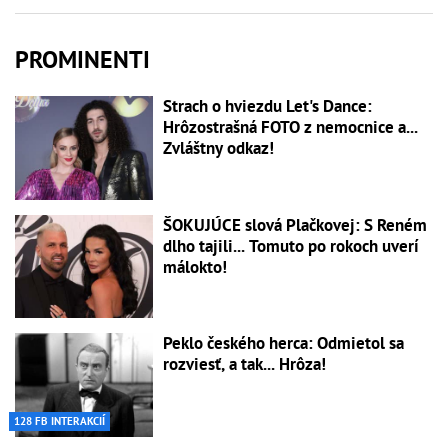
PROMINENTI
Strach o hviezdu Let's Dance:
Hrôzostrašná FOTO z nemocnice a...
Zvláštny odkaz!
ŠOKUJÚCE slová Plačkovej: S Reném
dlho tajili... Tomuto po rokoch uverí
málokto!
Peklo českého herca: Odmietol sa
rozviesť, a tak... Hrôza!
128 FB INTERAKCIÍ