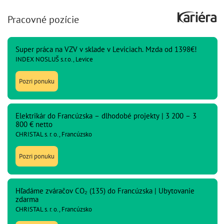
Pracovné pozície
Super práca na VZV v sklade v Leviciach. Mzda od 1398€!
INDEX NOSLUŠ s.r.o., Levice
Pozri ponuku
Elektrikár do Francúzska – dlhodobé projekty | 3 200 – 3
800 € netto
CHRISTAL s. r. o., Francúzsko
Pozri ponuku
Hľadáme zváračov CO₂ (135) do Francúzska | Ubytovanie
zdarma
CHRISTAL s. r. o., Francúzsko