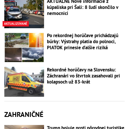
AKTUÁLNE Nové informácie z
kúpaliska pri Šali: 8 ľudí skončilo v
nemocnici
AKTUALIZOVANÉ
Po rekordnej horúčave prichádzajú
búrky: Výstrahy platia do polnoci,
PIATOK prinesie ďalšie riziká
Rekordné horúčavy na Slovensku:
Záchranári vo štvrtok zasahovali pri
kolapsoch už 83-krát
ZAHRANIČNÉ
Trump bojuje proti pôrodnej turistike