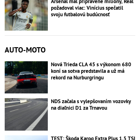
Arsenal mal pripravené milióny, Real
požadoval viac: Vinícius spečatil
svoju futbalovú budúcnosť
AUTO-MOTO
Nová Trieda CLA 45 s výkonom 680
koní sa sotva predstavila a už má
rekord na Nurburgringu
NDS začala s vylepšovaním vozovky
na diaľnici D1 za Trnavou
TEST: Škoda Karoq Extra Plus 1.5 TSI