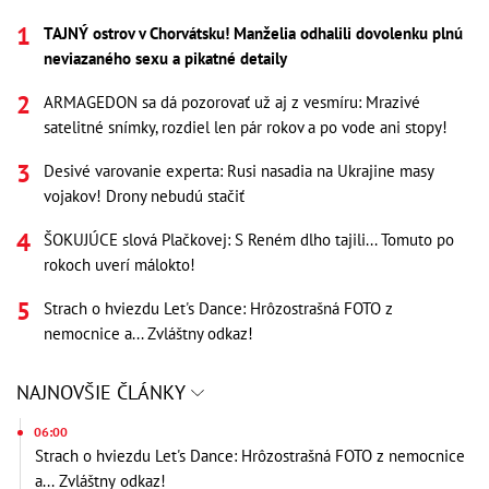
TAJNÝ ostrov v Chorvátsku! Manželia odhalili dovolenku plnú
neviazaného sexu a pikatné detaily
ARMAGEDON sa dá pozorovať už aj z vesmíru: Mrazivé
satelitné snímky, rozdiel len pár rokov a po vode ani stopy!
Desivé varovanie experta: Rusi nasadia na Ukrajine masy
vojakov! Drony nebudú stačiť
ŠOKUJÚCE slová Plačkovej: S Reném dlho tajili... Tomuto po
rokoch uverí málokto!
Strach o hviezdu Let's Dance: Hrôzostrašná FOTO z
nemocnice a... Zvláštny odkaz!
NAJNOVŠIE ČLÁNKY
06:00
Strach o hviezdu Let's Dance: Hrôzostrašná FOTO z nemocnice
a... Zvláštny odkaz!