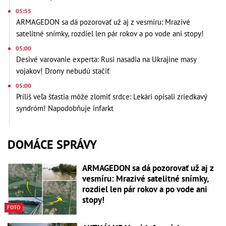
05:55
ARMAGEDON sa dá pozorovať už aj z vesmíru: Mrazivé
satelitné snímky, rozdiel len pár rokov a po vode ani stopy!
05:00
Desivé varovanie experta: Rusi nasadia na Ukrajine masy
vojakov! Drony nebudú stačiť
05:00
Príliš veľa šťastia môže zlomiť srdce: Lekári opísali zriedkavý
syndróm! Napodobňuje infarkt
DOMÁCE SPRÁVY
ARMAGEDON sa dá pozorovať už aj z
vesmíru: Mrazivé satelitné snímky,
rozdiel len pár rokov a po vode ani
stopy!
FOTO