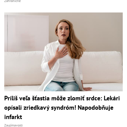
Zahraničné
Príliš veľa šťastia môže zlomiť srdce: Lekári
opísali zriedkavý syndróm! Napodobňuje
infarkt
Zaujímavosti