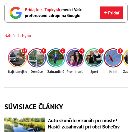
Pridajte si Topky.sk
medzi Vaše
Pridať
preferované zdroje na Google
Nahlásiť chybu
16
5
2
4
7
5
Najčítanejšie
Domáce
Zahraničné
Prominenti
Šport
Krimi
Zaují
SÚVISIACE ČLÁNKY
Auto skončilo v kanáli pri moste!
Hasiči zasahovali pri obci Boheľov