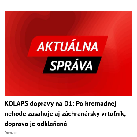
KOLAPS dopravy na D1: Po hromadnej
nehode zasahuje aj záchranársky vrtuľník,
doprava je odklaňaná
Domáce