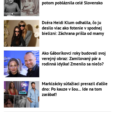
potom pobláznila celé Slovensko
Dcéra Heidi Klum odhalila, čo ju
desilo viac ako fotenie v spodnej
bielizni: Záchrana prišla od mamy
Ako Gáboríkovci roky budovali svoj
verejný obraz: Zamilovaný pár a
rodinná idylka! Zmenilo sa niečo?
Markizácky súťažiaci prerazil ďalšie
dno: Po kauze v šou... Ide na tom
zarábať!