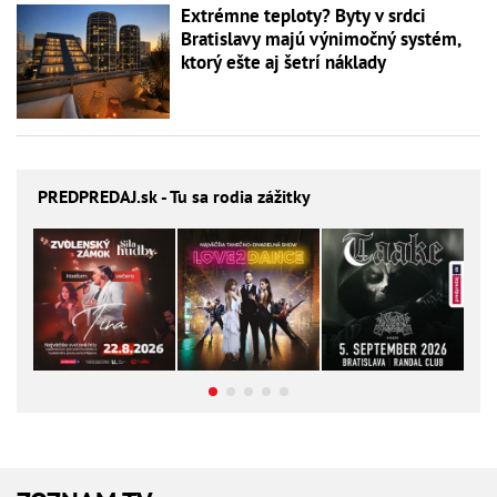
Extrémne teploty? Byty v srdci
Bratislavy majú výnimočný systém,
ktorý ešte aj šetrí náklady
PREDPREDAJ
.sk - Tu sa rodia zážitky