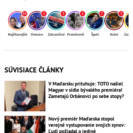
16
2
3
2
7
3
Najčítanejšie
Domáce
Zahraničné
Prominenti
Šport
Krimi
Zaují
SÚVISIACE ČLÁNKY
V Maďarsku prituhuje: TOTO našiel
Magyar v sídle bývalého premiéra!
Zametajú Orbánovci po sebe stopy?
Nový premiér Maďarska stopol
verejné vystupovanie svojich synov:
Ľudí požiadal o jediné