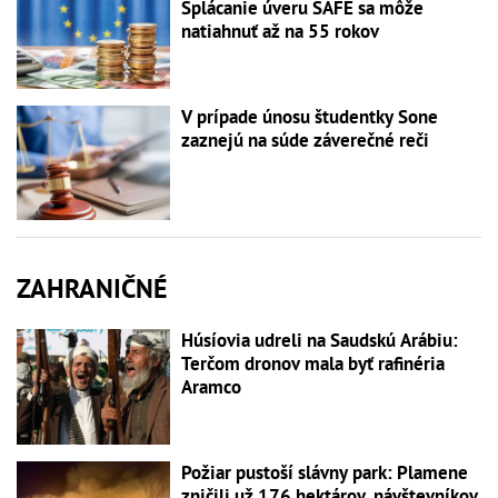
Splácanie úveru SAFE sa môže
natiahnuť až na 55 rokov
V prípade únosu študentky Sone
zaznejú na súde záverečné reči
ZAHRANIČNÉ
Húsíovia udreli na Saudskú Arábiu:
Terčom dronov mala byť rafinéria
Aramco
Požiar pustoší slávny park: Plamene
zničili už 176 hektárov, návštevníkov