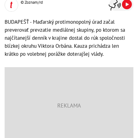
© Zoznam/rd
BUDAPEŠŤ - Maďarský protimonopolný úrad začal
preverovať prevzatie mediálnej skupiny, po ktorom sa
najčítanejší denník v krajine dostal do rúk spoločnosti
blízkej okruhu Viktora Orbána. Kauza prichádza len
krátko po volebnej porážke doterajšej vlády.