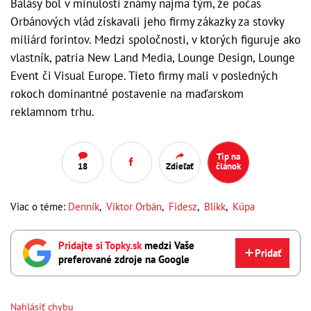
Balásy bol v minulosti známy najmä tým, že počas
Orbánových vlád získavali jeho firmy zákazky za stovky
miliárd forintov. Medzi spoločnosti, v ktorých figuruje ako
vlastník, patria New Land Media, Lounge Design, Lounge
Event či Visual Europe. Tieto firmy mali v posledných
rokoch dominantné postavenie na maďarskom
reklamnom trhu.
Tip na
18
Zdieľať
článok
Viac o téme:
Denník
,
Viktor Orbán
,
Fidesz
,
Blikk
,
Kúpa
Pridajte si Topky.sk
medzi Vaše
Pridať
preferované zdroje na Google
Nahlásiť chybu