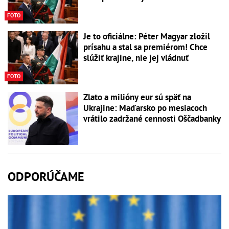
FOTO
Je to oficiálne: Péter Magyar zložil
prísahu a stal sa premiérom! Chce
slúžiť krajine, nie jej vládnuť
FOTO
Zlato a milióny eur sú späť na
Ukrajine: Maďarsko po mesiacoch
vrátilo zadržané cennosti Oščadbanky
ODPORÚČAME