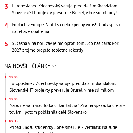
Europoslanec Zdechovský varuje pred ďalším škandálom:
Slovenské IT projekty preveruje Brusel, v hre sú milióny!
Poplach v Európe: Vrátil sa nebezpečný vírus! Úrady spustili
naliehavé opatrenia
Súčasná vlna horúčav je nič oproti tomu, čo nás čaká: Rok
2027 zrejme prepíše teplotné rekordy
NAJNOVŠIE ČLÁNKY
10:00
Europoslanec Zdechovský varuje pred ďalším škandálom:
Slovenské IT projekty preveruje Brusel, v hre sú milióny!
10:00
Napovie vám viac fotka či karikatúra? Známa speváčka drela v
továrni, potom pobláznila celé Slovensko
09:45
Prípad únosu študentky Sone smeruje k verdiktu: Na súde