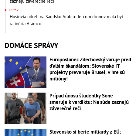
zaznejú záverečné reči
09:37
Húsíovia udreli na Saudskú Arábiu: Terčom dronov mala byť
rafinéria Aramco
DOMÁCE SPRÁVY
Europoslanec Zdechovský varuje pred
ďalším škandálom: Slovenské IT
projekty preveruje Brusel, v hre sú
milióny!
Prípad únosu študentky Sone
smeruje k verdiktu: Na súde zaznejú
záverečné reči
Slovensko si berie miliardy z EÚ: