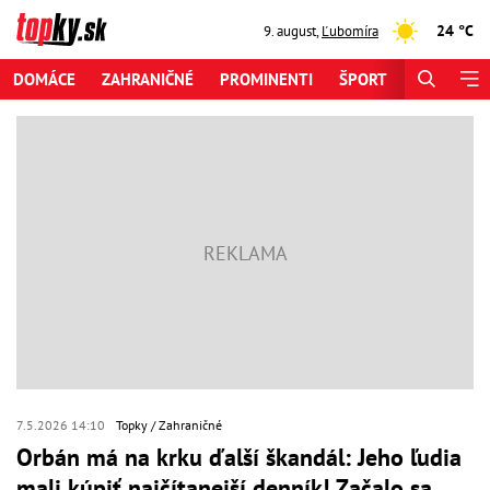
24 °C
9. august
,
Ľubomíra
DOMÁCE
ZAHRANIČNÉ
PROMINENTI
ŠPORT
ZAUJÍMAV
7.5.2026 14:10
Topky
Zahraničné
Orbán má na krku ďalší škandál: Jeho ľudia
mali kúpiť najčítanejší denník! Začalo sa