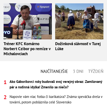
Tréner KFC Komárno
Dožinková slávnosť v Turej
Norbert Czibor po remíze v
Lúke
Michalovciach
NAJČÍTANEJŠIE
3 DNI
TÝŽDEŇ
Ako Gáboríkovci roky budovali svoj verejný obraz: Zamilovaný
pár a rodinná idylka! Zmenilo sa niečo?
Napovie vám viac fotka či karikatúra? Známa speváčka drela v
továrni, potom pobláznila celé Slovensko