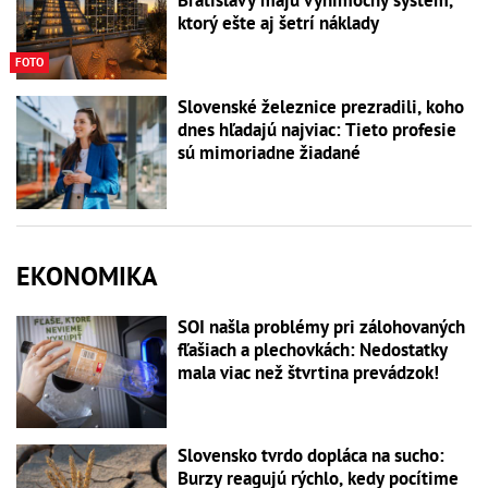
Bratislavy majú výnimočný systém,
ktorý ešte aj šetrí náklady
FOTO
Slovenské železnice prezradili, koho
dnes hľadajú najviac: Tieto profesie
sú mimoriadne žiadané
EKONOMIKA
SOI našla problémy pri zálohovaných
fľašiach a plechovkách: Nedostatky
mala viac než štvrtina prevádzok!
Slovensko tvrdo dopláca na sucho:
Burzy reagujú rýchlo, kedy pocítime