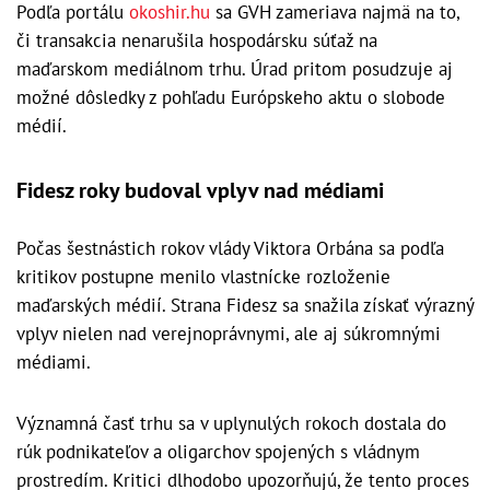
Podľa portálu
okoshir.hu
sa GVH zameriava najmä na to,
či transakcia nenarušila hospodársku súťaž na
maďarskom mediálnom trhu. Úrad pritom posudzuje aj
možné dôsledky z pohľadu Európskeho aktu o slobode
médií.
Fidesz roky budoval vplyv nad médiami
Počas šestnástich rokov vlády Viktora Orbána sa podľa
kritikov postupne menilo vlastnícke rozloženie
maďarských médií. Strana Fidesz sa snažila získať výrazný
vplyv nielen nad verejnoprávnymi, ale aj súkromnými
médiami.
Významná časť trhu sa v uplynulých rokoch dostala do
rúk podnikateľov a oligarchov spojených s vládnym
prostredím. Kritici dlhodobo upozorňujú, že tento proces