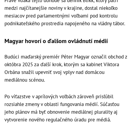
Práve vďaka tejto dohode sa denník Blikk, ktorý patrí
medzi najčítanejšie noviny v krajine, dostal niekoľko
mesiacov pred parlamentnými voľbami pod kontrolu
podnikateľského prostredia napojeného na vládny tábor.
Magyar hovorí o ďalšom ovládnutí médií
Budúci maďarský premiér Péter Magyar označil obchod z
októbra 2025 za ďalší krok, ktorým sa kabinet Viktora
Orbána snažil upevniť svoj vplyv nad domácou
mediálnou scénou.
Po víťazstve v aprílových voľbách zároveň prisľúbil
rozsiahle zmeny v oblasti fungovania médií. Súčasťou
jeho plánov má byť obnovenie mediálnej plurality aj
vytvorenie nového regulačného úradu pre médiá.