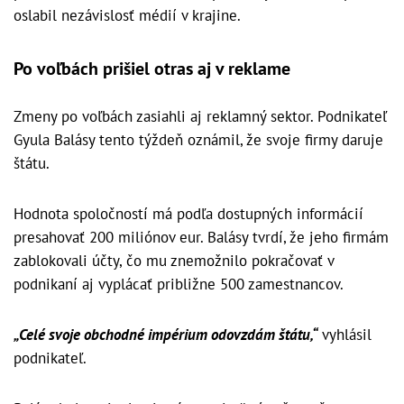
oslabil nezávislosť médií v krajine.
Po voľbách prišiel otras aj v reklame
Zmeny po voľbách zasiahli aj reklamný sektor. Podnikateľ
Gyula Balásy tento týždeň oznámil, že svoje firmy daruje
štátu.
Hodnota spoločností má podľa dostupných informácií
presahovať 200 miliónov eur. Balásy tvrdí, že jeho firmám
zablokovali účty, čo mu znemožnilo pokračovať v
podnikaní aj vyplácať približne 500 zamestnancov.
„Celé svoje obchodné impérium odovzdám štátu,“
vyhlásil
podnikateľ.