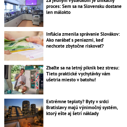
Za jedným výsledkom je unikátny
proces: Sem sa na Slovensku dostane
len málokto
Inflácia zmenila správanie Slovákov:
Ako narábať s peniazmi, keď
nechcete zbytočne riskovať?
Zbaľte sa na letný piknik bez stresu:
Tieto praktické vychytávky vám
ušetria miesto v batohu!
Extrémne teploty? Byty v srdci
Bratislavy majú výnimočný systém,
ktorý ešte aj šetrí náklady