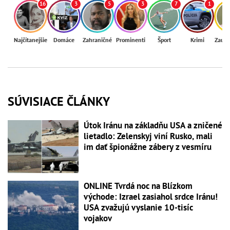
16
3
5
3
7
1
Najčítanejšie
Domáce
Zahraničné
Prominenti
Šport
Krimi
Zaují
SÚVISIACE ČLÁNKY
Útok Iránu na základňu USA a zničené
lietadlo: Zelenskyj viní Rusko, mali
im dať špionážne zábery z vesmíru
ONLINE Tvrdá noc na Blízkom
východe: Izrael zasiahol srdce Iránu!
USA zvažujú vyslanie 10-tisíc
vojakov