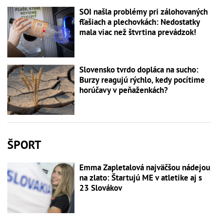
SOI našla problémy pri zálohovaných
fľašiach a plechovkách: Nedostatky
mala viac než štvrtina prevádzok!
Slovensko tvrdo dopláca na sucho:
Burzy reagujú rýchlo, kedy pocítime
horúčavy v peňaženkách?
ŠPORT
Emma Zapletalová najväčšou nádejou
na zlato: Štartujú ME v atletike aj s
23 Slovákov