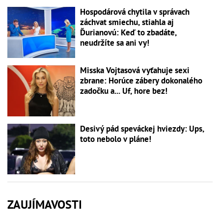
Hospodárová chytila v správach
záchvat smiechu, stiahla aj
Ďurianovú: Keď to zbadáte,
neudržíte sa ani vy!
Misska Vojtasová vyťahuje sexi
zbrane: Horúce zábery dokonalého
zadočku a... Uf, hore bez!
Desivý pád speváckej hviezdy: Ups,
toto nebolo v pláne!
ZAUJÍMAVOSTI