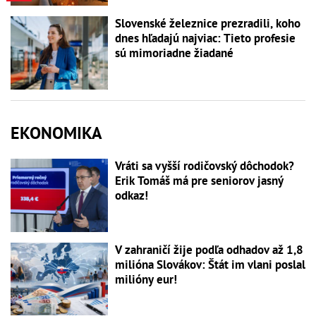
Slovenské železnice prezradili, koho
dnes hľadajú najviac: Tieto profesie
sú mimoriadne žiadané
EKONOMIKA
Vráti sa vyšší rodičovský dôchodok?
Erik Tomáš má pre seniorov jasný
odkaz!
V zahraničí žije podľa odhadov až 1,8
milióna Slovákov: Štát im vlani poslal
milióny eur!