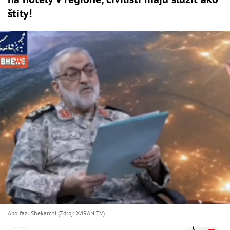
štíty!
Abolfazl Shekarchi (Zdroj: X/IRAN TV)