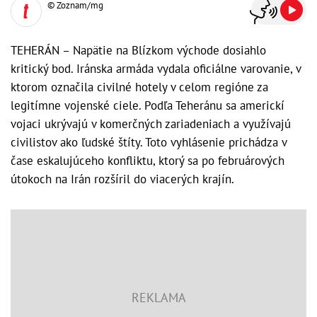
© Zoznam/mg
TEHERÁN – Napätie na Blízkom východe dosiahlo
kritický bod. Iránska armáda vydala oficiálne varovanie, v
ktorom označila civilné hotely v celom regióne za
legitímne vojenské ciele. Podľa Teheránu sa americkí
vojaci ukrývajú v komerčných zariadeniach a využívajú
civilistov ako ľudské štíty. Toto vyhlásenie prichádza v
čase eskalujúceho konfliktu, ktorý sa po februárových
útokoch na Irán rozšíril do viacerých krajín.