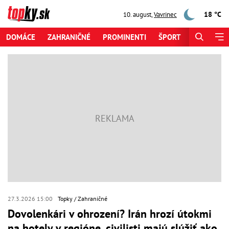
18 °C
10. august
,
Vavrinec
DOMÁCE
ZAHRANIČNÉ
PROMINENTI
ŠPORT
ZAUJÍMAV
27.3.2026 15:00
Topky
Zahraničné
Dovolenkári v ohrození? Irán hrozí útokmi
na hotely v regióne, civilisti majú slúžiť ako