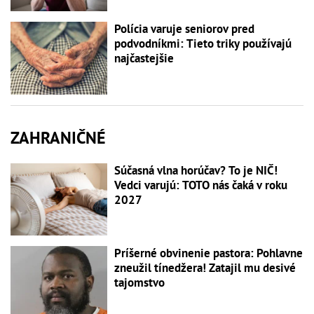
Polícia varuje seniorov pred
podvodníkmi: Tieto triky používajú
najčastejšie
ZAHRANIČNÉ
Súčasná vlna horúčav? To je NIČ!
Vedci varujú: TOTO nás čaká v roku
2027
Príšerné obvinenie pastora: Pohlavne
zneužil tínedžera! Zatajil mu desivé
tajomstvo