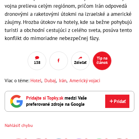
vojna prelieva celým regiónom, pričom Irán odpovedá
dronovými a raketovými útokmi na izraelské a americké
záujmy. Hrozba útokov na hotely, kde sa bežne pohybujú
turisti a obchodní cestujúci z celého sveta, posúva tento
konflikt do mimoriadne nebezpečnej fázy.
Tip na
138
Zdieľať
článok
Viac o téme:
Hotel
,
Dubaj
,
Irán
,
Americký vojaci
Pridajte si Topky.sk
medzi Vaše
Pridať
preferované zdroje na Google
Nahlásiť chybu