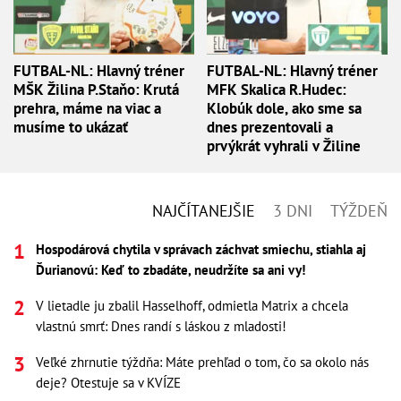
FUTBAL-NL: Hlavný tréner
FUTBAL-NL: Hlavný tréner
MŠK Žilina P.Staňo: Krutá
MFK Skalica R.Hudec:
prehra, máme na viac a
Klobúk dole, ako sme sa
musíme to ukázať
dnes prezentovali a
prvýkrát vyhrali v Žiline
NAJČÍTANEJŠIE
3 DNI
TÝŽDEŇ
Hospodárová chytila v správach záchvat smiechu, stiahla aj
Ďurianovú: Keď to zbadáte, neudržíte sa ani vy!
V lietadle ju zbalil Hasselhoff, odmietla Matrix a chcela
vlastnú smrť: Dnes randí s láskou z mladosti!
Veľké zhrnutie týždňa: Máte prehľad o tom, čo sa okolo nás
deje? Otestuje sa v KVÍZE