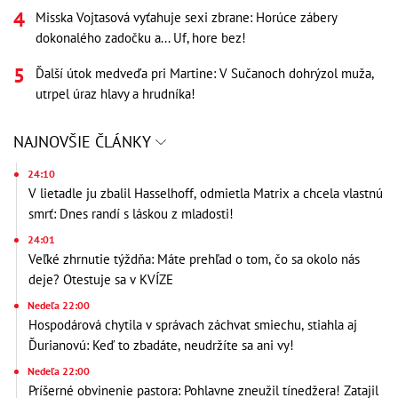
Misska Vojtasová vyťahuje sexi zbrane: Horúce zábery
dokonalého zadočku a... Uf, hore bez!
Ďalší útok medveďa pri Martine: V Sučanoch dohrýzol muža,
utrpel úraz hlavy a hrudníka!
NAJNOVŠIE ČLÁNKY
24:10
V lietadle ju zbalil Hasselhoff, odmietla Matrix a chcela vlastnú
smrť: Dnes randí s láskou z mladosti!
24:01
Veľké zhrnutie týždňa: Máte prehľad o tom, čo sa okolo nás
deje? Otestuje sa v KVÍZE
Nedeľa 22:00
Hospodárová chytila v správach záchvat smiechu, stiahla aj
Ďurianovú: Keď to zbadáte, neudržíte sa ani vy!
Nedeľa 22:00
Príšerné obvinenie pastora: Pohlavne zneužil tínedžera! Zatajil