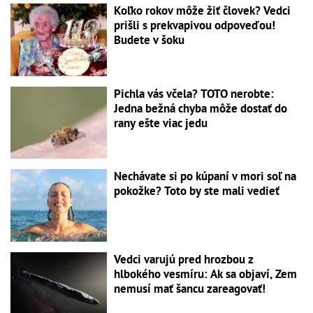
Koľko rokov môže žiť človek? Vedci
prišli s prekvapivou odpoveďou!
Budete v šoku
Pichla vás včela? TOTO nerobte:
Jedna bežná chyba môže dostať do
rany ešte viac jedu
Nechávate si po kúpaní v mori soľ na
pokožke? Toto by ste mali vedieť
Vedci varujú pred hrozbou z
hlbokého vesmíru: Ak sa objaví, Zem
nemusí mať šancu zareagovať!