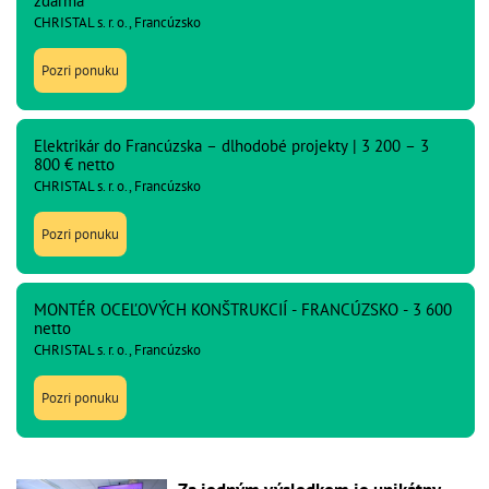
zdarma
CHRISTAL s. r. o., Francúzsko
Pozri ponuku
Elektrikár do Francúzska – dlhodobé projekty | 3 200 – 3
800 € netto
CHRISTAL s. r. o., Francúzsko
Pozri ponuku
MONTÉR OCEĽOVÝCH KONŠTRUKCIÍ - FRANCÚZSKO - 3 600
netto
CHRISTAL s. r. o., Francúzsko
Pozri ponuku