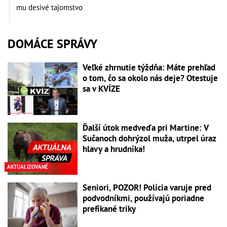
mu desivé tajomstvo
DOMÁCE SPRÁVY
Veľké zhrnutie týždňa: Máte prehľad
o tom, čo sa okolo nás deje? Otestuje
sa v KVÍZE
Ďalší útok medveďa pri Martine: V
Sučanoch dohrýzol muža, utrpel úraz
hlavy a hrudníka!
AKTUALIZOVANÉ
Seniori, POZOR! Polícia varuje pred
podvodníkmi, používajú poriadne
prefíkané triky