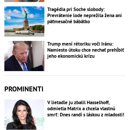
Tragédia pri Soche slobody:
Prevrátenie lode neprežila žena ani
päťmesačné bábätko
Trump mení rétoriku voči Iránu:
Namiesto útoku chce nechať prehĺbiť
jeho ekonomickú krízu
PROMINENTI
V lietadle ju zbalil Hasselhoff,
odmietla Matrix a chcela vlastnú
smrť: Dnes randí s láskou z mladosti!