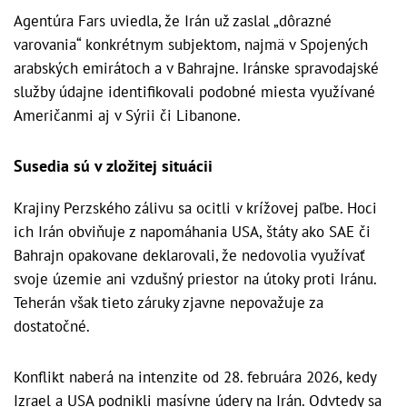
Agentúra Fars uviedla, že Irán už zaslal „dôrazné
varovania“ konkrétnym subjektom, najmä v Spojených
arabských emirátoch a v Bahrajne. Iránske spravodajské
služby údajne identifikovali podobné miesta využívané
Američanmi aj v Sýrii či Libanone.
Susedia sú v zložitej situácii
Krajiny Perzského zálivu sa ocitli v krížovej paľbe. Hoci
ich Irán obviňuje z napomáhania USA, štáty ako SAE či
Bahrajn opakovane deklarovali, že nedovolia využívať
svoje územie ani vzdušný priestor na útoky proti Iránu.
Teherán však tieto záruky zjavne nepovažuje za
dostatočné.
Konflikt naberá na intenzite od 28. februára 2026, kedy
Izrael a USA podnikli masívne údery na Irán. Odvtedy sa