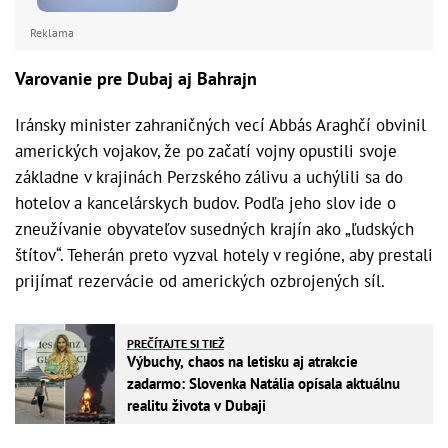
Reklama
Varovanie pre Dubaj aj Bahrajn
Iránsky minister zahraničných vecí Abbás Araghčí obvinil
amerických vojakov, že po začatí vojny opustili svoje
základne v krajinách Perzského zálivu a uchýlili sa do
hotelov a kancelárskych budov. Podľa jeho slov ide o
zneužívanie obyvateľov susedných krajín ako „ľudských
štítov“. Teherán preto vyzval hotely v regióne, aby prestali
prijímať rezervácie od amerických ozbrojených síl.
PREČÍTAJTE SI TIEŽ
Výbuchy, chaos na letisku aj atrakcie
zadarmo: Slovenka Natália opísala aktuálnu
realitu života v Dubaji