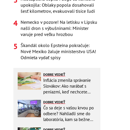
upokojila: Oblaky popola dosahovali
šesť kilometrov, evakuovali tisíce ľudí
Nemecko v pozore! Na letisku v Lipsku
našli dron s výbušninami: Minister
varuje pred veľku hrozbou
Škandál okolo Epsteina pokračuje:
Nové Mexiko žaluje ministerstvo USA!
Odmieta vydať spisy
DOBRE VEDIEŤ
Inflácia zmenila správanie
Slovákov: Ako narábať s
peniazmi, keď nechcete
zbytočne riskovať?
DOBRE VEDIEŤ
Čo sa deje s vašou krvou po
odbere? Nahliadli sme do
laboratória, kam sa bežne
nikto nedostane
DOBRE VEDIEŤ