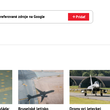
referované zdroje na Google
Pridať
vláda:
Bruselské letisko
Drony pri leteckej