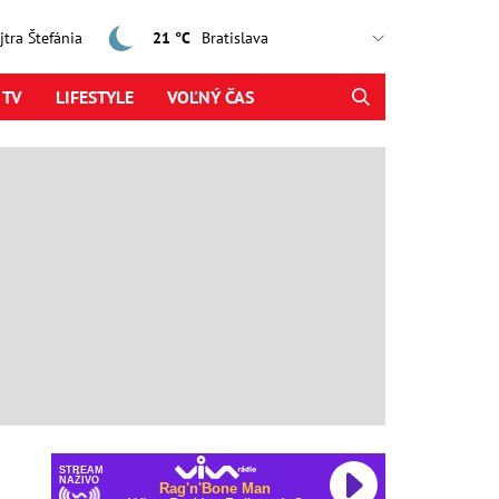
ajtra Štefánia
21 °C
 TV
LIFESTYLE
VOĽNÝ ČAS
STREAM
NAŽIVO
Rag'n'Bone Man