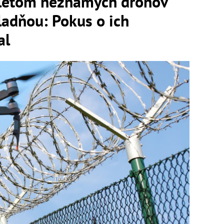
reletom neznámych dronov
ladňou: Pokus o ich
al