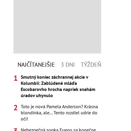
NAJČÍTANEJŠIE
3 DNI
TÝŽDEŇ
Smutný koniec záchrannej akcie v
Kolumbii: Zablúdené mláďa
Escobarovho hrocha napriek snahám
úradov uhynulo
Toto je nová Pamela Anderson? Krásna
blondínka, ale... Tento rozdiel udrie do
očí!
Nebezpečná sopka Fuego sa konečne