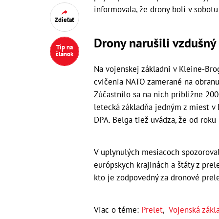
informovala, že drony boli v sobot
Zdieľať
Drony narušili vzdušný
Tip na
článok
Na vojenskej základni v Kleine-Bro
cvičenia NATO zamerané na obranu 
Zúčastnilo sa na nich približne 20
letecká základňa jedným z miest v 
DPA. Belga tiež uvádza, že od roku
V uplynulých mesiacoch spozorovali
európskych krajinách a štáty z prel
kto je zodpovedný za dronové prelet
Viac o téme:
Prelet
,
Vojenská zákl