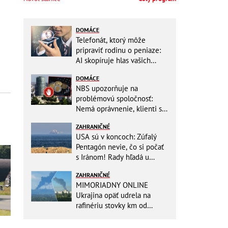
DOMÁCE
Telefonát, ktorý môže
pripraviť rodinu o peniaze:
AI skopíruje hlas vašich
blízkych, odborníci radia
DOMÁCE
jednoduchý trik
NBS upozorňuje na
problémovú spoločnosť:
Nemá oprávnenie, klienti sa
vystavujú veľkému riziku
ZAHRANIČNÉ
USA sú v koncoch: Zúfalý
Pentagón nevie, čo si počať
s Iránom! Rady hľadá u
analytikov
ZAHRANIČNÉ
MIMORIADNY ONLINE
Ukrajina opäť udrela na
rafinériu stovky km od
hraníc! Kyjev získa zabavené
plavidlo Rusov