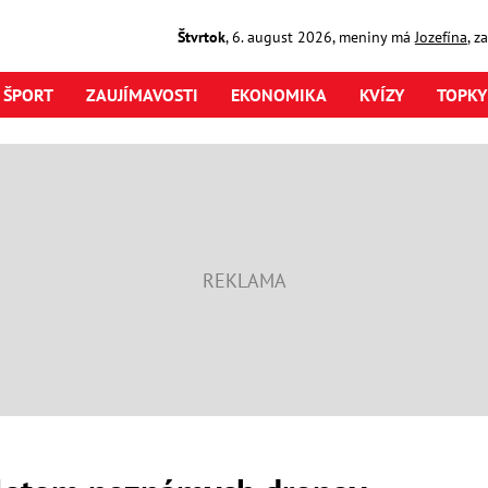
Štvrtok
,
6. august
2026
,
meniny má
Jozefína
, z
ŠPORT
ZAUJÍMAVOSTI
EKONOMIKA
KVÍZY
TOPKY