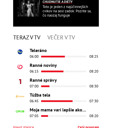
CHUDNUTIE A DIÉTY
Toto je jeden z najúčinnejších
cvikov na sexi zadok: Pozrite sa,
čo naozaj funguje
TERAZ V TV
VEČER V TV
Teleráno
06:00
08:25
Ranné noviny
06:15
08:20
Ranné správy
07:00
08:30
Túžba tela
06:45
07:30
Moja mama varí lepšie ako tvoja
07:05
08:20
Navoľ stanice
Celý program