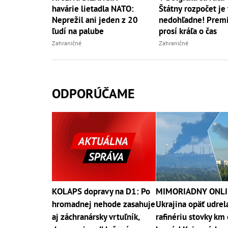
havárie lietadla NATO:
Štátny rozpočet je v
Neprežil ani jeden z 20
nedohľadne! Prem
ľudí na palube
prosí kráľa o čas
Zahraničné
Zahraničné
ODPORÚČAME
KOLAPS dopravy na D1: Po
MIMORIADNY ONLI
hromadnej nehode zasahuje
Ukrajina opäť udrel
aj záchranársky vrtuľník,
rafinériu stovky km