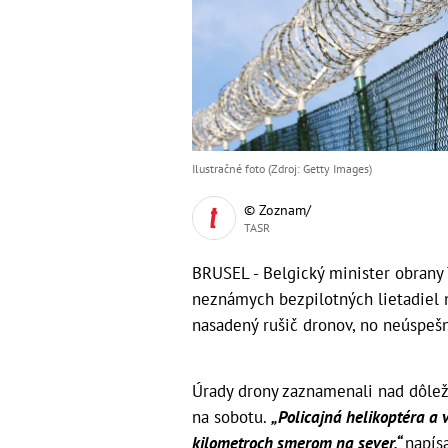
Ilustračné foto (Zdroj: Getty Images)
© Zoznam/
TASR
BRUSEL - Belgický minister obrany
neznámych bezpilotných lietadiel 
nasadený rušič dronov, no neúspeš
Úrady drony zaznamenali nad dôlež
na sobotu.
„Policajná helikoptéra a v
kilometroch smerom na sever,“
napís