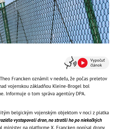
Vypočuť
článok
 Theo Francken oznámil v nedeľu, že počas preletov
nad vojenskou základňou Kleine-Brogel bol
ne. Informuje o tom správa agentúry DPA.
itým belgickým vojenským objektom v noci z piatka
ozidlo vystopovali dron, no stratili ho po niekoľkých
al minister na platforme X. Francken popísal drony