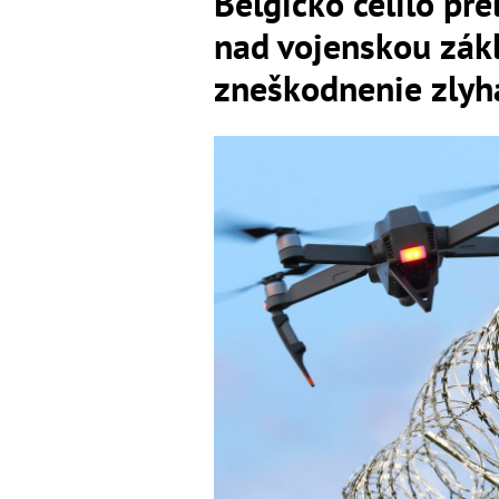
Belgicko čelilo p
nad vojenskou zák
zneškodnenie zlyh