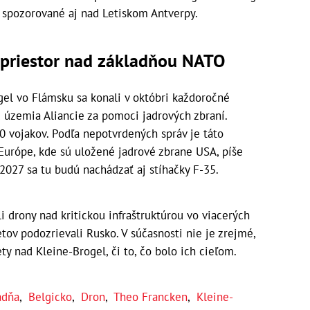
u spozorované aj nad Letiskom Antverpy.
 priestor nad základňou NATO
gel vo Flámsku sa konali v októbri každoročné
územia Aliancie za pomoci jadrových zbraní.
00 vojakov. Podľa nepotvrdených správ je táto
Európe, kde sú uložené jadrové zbrane USA, píše
 2027 sa tu budú nachádzať aj stíhačky F-35.
 drony nad kritickou infraštruktúrou vo viacerých
etov podozrievali Rusko. V súčasnosti nie je zrejmé,
y nad Kleine-Brogel, či to, čo bolo ich cieľom.
adňa
,
Belgicko
,
Dron
,
Theo Francken
,
Kleine-