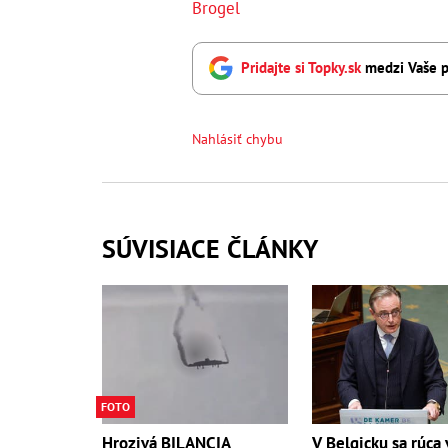
Brogel
Pridajte si Topky.sk
medzi Vaše p
Nahlásiť chybu
SÚVISIACE ČLÁNKY
FOTO
Hrozivá BILANCIA
V Belgicku sa rúca 