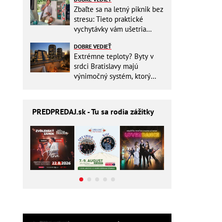
Zbaľte sa na letný piknik bez
stresu: Tieto praktické
vychytávky vám ušetria
miesto v batohu!
DOBRE VEDIEŤ
Extrémne teploty? Byty v
srdci Bratislavy majú
výnimočný systém, ktorý
ešte aj šetrí náklady
PREDPREDAJ
.sk - Tu sa rodia zážitky