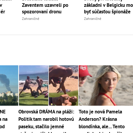
Zaventem uzavreli po
základni v Belgicku mo
iér
spozorovaní dronu
byť súčasťou špionáže
Zahraničné
Zahraničné
NE
Obrovská DRÁMA na pláži:
Toto je nová Pamela
a na
Politik tam narobil hotovú
Anderson? Krásna
 od
paseku, stačilo jemné
blondínka, ale... Tento