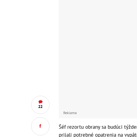
22
Reklama
Šéf rezortu obrany sa budúci týždeň
prijali potrebné opatrenia na vypá