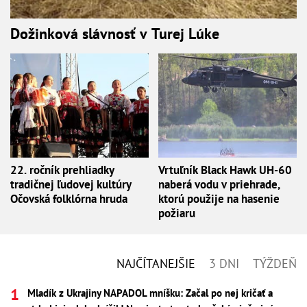
Dožinková slávnosť v Turej Lúke
22. ročník prehliadky
Vrtuľník Black Hawk UH-60
tradičnej ľudovej kultúry
naberá vodu v priehrade,
Očovská folklórna hruda
ktorú použije na hasenie
požiaru
NAJČÍTANEJŠIE
3 DNI
TÝŽDEŇ
Mladík z Ukrajiny NAPADOL mníšku: Začal po nej kričať a