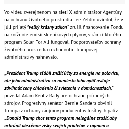
Vo videu zverejnenom na sieti X administrátor Agentúry
na ochranu životného prostredia Lee Zeldin uviedol, že v
júli prijatý
"veľký krásny zákon“
zrušil financovanie Fondu
na zníženie emisií skleníkových plynov, v rámci ktorého
program Solar For All fungoval. Podporovateľov ochrany
životného prostredia rozhodnutie Trumpovej
administratívy nahnevalo.
„Prezident Trump sľúbil znížiť účty za energie na polovicu,
ale jeho administratíva sa namiesto toho opäť usiluje
zdvihnúť ceny chladenia či svietenia v domácnostiach,“
povedal Adam Kent z Rady pre ochranu prírodných
zdrojov. Progresívny senátor Bernie Sanders obvinil
Trumpa z ochrany záujmov producentov fosílnych palív.
„Donald Trump chce tento program nelegálne zrušiť, aby
ochránil obscénne zisky svojich priateľov v ropnom a