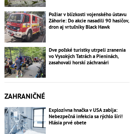
Požiar v blízkosti vojenského ústavu
Záhorie: Do akcie nasadili 90 hasičov,
dron aj vrtuľníky Black Hawk
Dve poľské turistky utrpeli zranenia
vo Vysokých Tatrách a Pieninách,
zasahovali horskí záchranári
ZAHRANIČNÉ
Explozívna hnačka v USA zabíja:
Nebezpečná infekcia sa rýchlo šíri!
Hlásia prvé obete