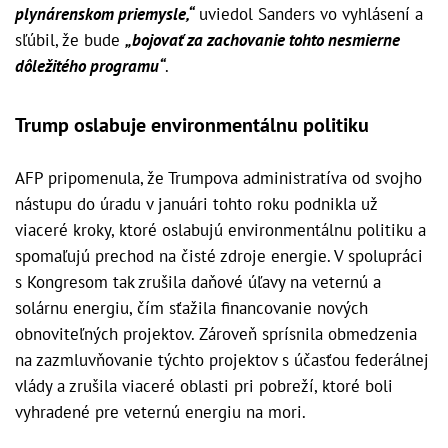
plynárenskom priemysle,“
uviedol Sanders vo vyhlásení a
sľúbil, že bude
„bojovať za zachovanie tohto nesmierne
dôležitého programu“
.
Trump oslabuje environmentálnu politiku
AFP pripomenula, že Trumpova administratíva od svojho
nástupu do úradu v januári tohto roku podnikla už
viaceré kroky, ktoré oslabujú environmentálnu politiku a
spomaľujú prechod na čisté zdroje energie. V spolupráci
s Kongresom tak zrušila daňové úľavy na veternú a
solárnu energiu, čím sťažila financovanie nových
obnoviteľných projektov. Zároveň sprísnila obmedzenia
na zazmluvňovanie týchto projektov s účasťou federálnej
vlády a zrušila viaceré oblasti pri pobreží, ktoré boli
vyhradené pre veternú energiu na mori.