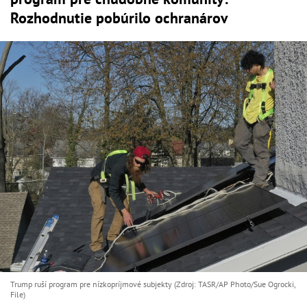
Rozhodnutie pobúrilo ochranárov
Trump ruší program pre nízkopríjmové subjekty (Zdroj: TASR/AP Photo/Sue Ogrocki,
File)