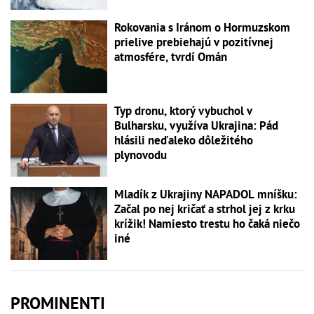
Rokovania s Iránom o Hormuzskom
prielive prebiehajú v pozitívnej
atmosfére, tvrdí Omán
Typ dronu, ktorý vybuchol v
Bulharsku, využíva Ukrajina: Pád
hlásili neďaleko dôležitého
plynovodu
Mladík z Ukrajiny NAPADOL mníšku:
Začal po nej kričať a strhol jej z krku
krížik! Namiesto trestu ho čaká niečo
iné
PROMINENTI