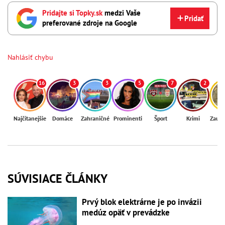
Pridajte si Topky.sk
medzi Vaše
Pridať
preferované zdroje na Google
Nahlásiť chybu
16
3
3
5
7
2
Najčítanejšie
Domáce
Zahraničné
Prominenti
Šport
Krimi
Zaují
SÚVISIACE ČLÁNKY
Prvý blok elektrárne je po invázii
medúz opäť v prevádzke