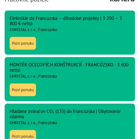
Elektrikár do Francúzska – dlhodobé projekty | 3 200 – 3
800 € netto
CHRISTAL s. r. o., Francúzsko
Pozri ponuku
MONTÉR OCEĽOVÝCH KONŠTRUKCIÍ - FRANCÚZSKO - 3 600
netto
CHRISTAL s. r. o., Francúzsko
Pozri ponuku
Hľadáme zváračov CO₂ (135) do Francúzska | Ubytovanie
zdarma
CHRISTAL s. r. o., Francúzsko
Pozri ponuku