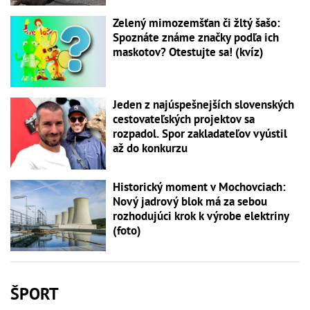
Zelený mimozemšťan či žltý šašo:
Spoznáte známe značky podľa ich
maskotov? Otestujte sa! (kvíz)
Jeden z najúspešnejších slovenských
cestovateľských projektov sa
rozpadol. Spor zakladateľov vyústil
až do konkurzu
Historický moment v Mochovciach:
Nový jadrový blok má za sebou
rozhodujúci krok k výrobe elektriny
(foto)
ŠPORT