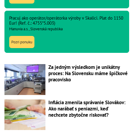
Pracuj ako operátor/operátorka výroby v Skalici. Plat do 1150
Eur! (Ref. č.: 4755*5.003)
Manuvia a.s., Slovenská republika
Pozri ponuku
Za jedným výsledkom je unikátny
proces: Na Slovensku máme špičkové
pracovisko
Inflácia zmenila správanie Slovákov:
Ako narábať s peniazmi, keď
nechcete zbytočne riskovať?