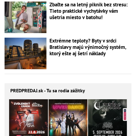
Zbaľte sa na letný piknik bez stresu:
Tieto praktické vychytávky vám
ušetria miesto v batohu!
Extrémne teploty? Byty v srdci
Bratislavy majú výnimočný systém,
ktorý ešte aj šetrí náklady
PREDPREDAJ
.sk - Tu sa rodia zážitky