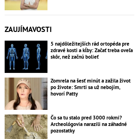
ZAUJÍMAVOSTI
5 najdôležitejších rád ortopéda pre
zdravé kosti a kĺby: Začať treba oveľa
skôr, než začnú bolieť
Zomrela na šesť minút a zažila život
po živote: Smrti sa už nebojím,
hovorí Patty
Čo sa tu stalo pred 3000 rokmi?
Archeológovia narazili na záhadné
pozostatky