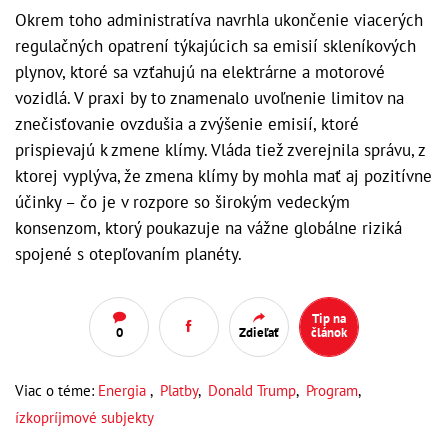
Okrem toho administratíva navrhla ukončenie viacerých
regulačných opatrení týkajúcich sa emisií skleníkových
plynov, ktoré sa vzťahujú na elektrárne a motorové
vozidlá. V praxi by to znamenalo uvoľnenie limitov na
znečisťovanie ovzdušia a zvýšenie emisií, ktoré
prispievajú k zmene klímy. Vláda tiež zverejnila správu, z
ktorej vyplýva, že zmena klímy by mohla mať aj pozitívne
účinky – čo je v rozpore so širokým vedeckým
konsenzom, ktorý poukazuje na vážne globálne riziká
spojené s otepľovaním planéty.
Tip na
0
Zdieľať
článok
Viac o téme:
Energia
,
Platby
,
Donald Trump
,
Program
,
ízkopríjmové subjekty