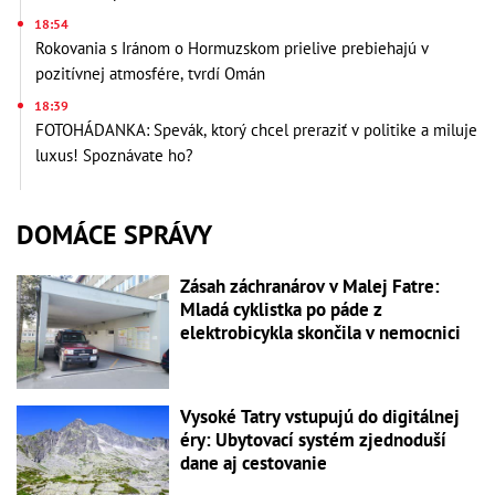
18:54
Rokovania s Iránom o Hormuzskom prielive prebiehajú v
pozitívnej atmosfére, tvrdí Omán
18:39
FOTOHÁDANKA: Spevák, ktorý chcel preraziť v politike a miluje
luxus! Spoznávate ho?
DOMÁCE SPRÁVY
Zásah záchranárov v Malej Fatre:
Mladá cyklistka po páde z
elektrobicykla skončila v nemocnici
Vysoké Tatry vstupujú do digitálnej
éry: Ubytovací systém zjednoduší
dane aj cestovanie