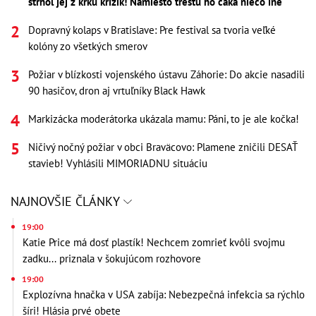
strhol jej z krku krížik! Namiesto trestu ho čaká niečo iné
Dopravný kolaps v Bratislave: Pre festival sa tvoria veľké
kolóny zo všetkých smerov
Požiar v blízkosti vojenského ústavu Záhorie: Do akcie nasadili
90 hasičov, dron aj vrtuľníky Black Hawk
Markizácka moderátorka ukázala mamu: Páni, to je ale kočka!
Ničivý nočný požiar v obci Braväcovo: Plamene zničili DESAŤ
stavieb! Vyhlásili MIMORIADNU situáciu
NAJNOVŠIE ČLÁNKY
19:00
Katie Price má dosť plastík! Nechcem zomrieť kvôli svojmu
zadku... priznala v šokujúcom rozhovore
19:00
Explozívna hnačka v USA zabíja: Nebezpečná infekcia sa rýchlo
šíri! Hlásia prvé obete