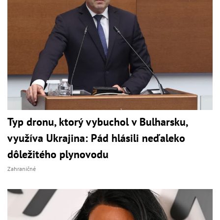
Typ dronu, ktorý vybuchol v Bulharsku,
využíva Ukrajina: Pád hlásili neďaleko
dôležitého plynovodu
Zahraničné