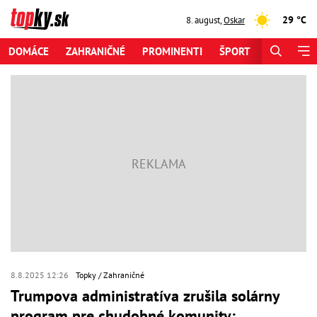
29 °C
8. august
,
Oskar
DOMÁCE
ZAHRANIČNÉ
PROMINENTI
ŠPORT
ZAUJÍMAV
8.8.2025 12:26
Topky
Zahraničné
Trumpova administratíva zrušila solárny
program pre chudobné komunity: