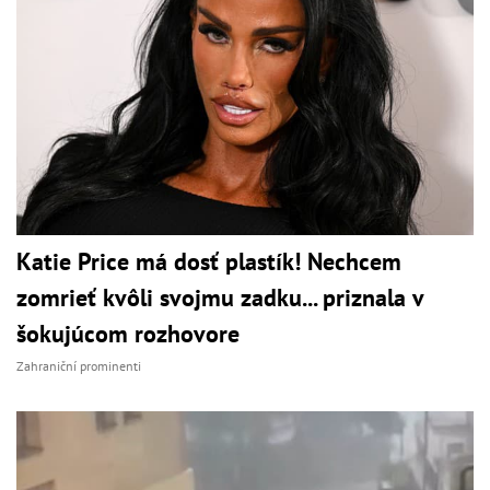
Katie Price má dosť plastík! Nechcem
zomrieť kvôli svojmu zadku... priznala v
šokujúcom rozhovore
Zahraniční prominenti