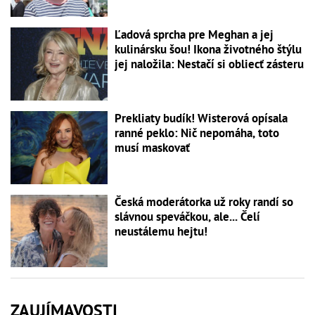
Ľadová sprcha pre Meghan a jej
kulinársku šou! Ikona životného štýlu
jej naložila: Nestačí si obliecť zásteru
Prekliaty budík! Wisterová opísala
ranné peklo: Nič nepomáha, toto
musí maskovať
Česká moderátorka už roky randí so
slávnou speváčkou, ale... Čelí
neustálemu hejtu!
ZAUJÍMAVOSTI