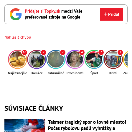
Pridajte si Topky.sk
medzi Vaše
Pridať
preferované zdroje na Google
Nahlásiť chybu
16
2
7
4
7
3
Najčítanejšie
Domáce
Zahraničné
Prominenti
Šport
Krimi
Zaují
SÚVISIACE ČLÁNKY
Takmer tragický spor o lovné miesto!
Počas rybolovu padli vyhrážky a