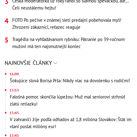
Česká moderátorka už roky randí so slávnou speváčkou, ale...
Čelí neustálemu hejtu!
FOTO Po pečive v známej sieti predajní pobehovala myš!
Zhrození zákazníci, reťazec reaguje
Tragédia na vyhľadávanom rybníku: Pátranie po 39-ročnom
mužovi má ten najsmutnejší koniec
NAJNOVŠIE ČLÁNKY
16:00
Šokujúce slová Borisa Prša: Nikdy viac na dovolenku s rodičmi!
15:53
Falošná pomoc skončila lúpežou: Muž mal seniorovi strhnúť
zlatú retiazku!
15:45
V zahraničí žije podľa odhadov až 1,8 milióna Slovákov: Štát im
vlani poslal milióny eur!
15:45