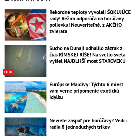
Rekordné teploty vyvolali ŠOKUJÚCE
rady! Režim odporúča na horúčavy
polievku! Neuveriteľné, z AKÉHO
zvierata
Sucho na Dunaji odhalilo zázrak z
čias RÍMSKEJ RÍŠE! Na svetlo sveta
vyšiel NAJDLHŠÍ most STAROVEKU
FOTO
Európske Maldivy: Týchto 6 miest
vám verne pripomenie exotickú
idylku
Neviete zaspať pre horúčavy? Vedci
radia 8 jednoduchých trikov