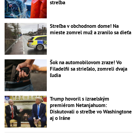
streľba
Streľba v obchodnom dome! Na
mieste zomrel muž a zranilo sa dieťa
Šok na automobilovom zraze! Vo
Filadelfii sa strieľalo, zomreli dvaja
ľudia
Trump hovoril s izraelským
premiérom Netanjahuom:
Diskutovali o streľbe vo Washingtone
aj o Iráne