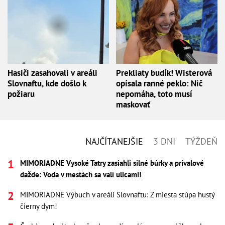
Hasiči zasahovali v areáli
Prekliaty budík! Wisterová
Slovnaftu, kde došlo k
opísala ranné peklo: Nič
požiaru
nepomáha, toto musí
maskovať
NAJČÍTANEJŠIE
3 DNI
TÝŽDEŇ
MIMORIADNE Vysoké Tatry zasiahli silné búrky a prívalové
dažde: Voda v mestách sa valí ulicami!
MIMORIADNE Výbuch v areáli Slovnaftu: Z miesta stúpa hustý
čierny dym!