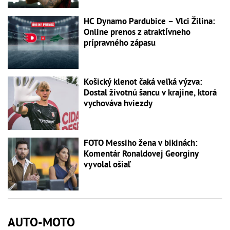
HC Dynamo Pardubice – Vlci Žilina:
Online prenos z atraktívneho
prípravného zápasu
Košický klenot čaká veľká výzva:
Dostal životnú šancu v krajine, ktorá
vychováva hviezdy
FOTO Messiho žena v bikinách:
Komentár Ronaldovej Georginy
vyvolal ošiaľ
AUTO-MOTO