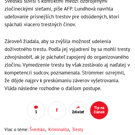
Švédsku súvisí s konfliktmi medzi ozbrojenými
zločineckými sieťami, píše AFP. Lundhová navrhla
udeľovanie prísnejších trestov pre odsúdených, ktorí
spáchali viacero trestných činov.
Zároveň žiadala, aby sa zvýšila možnosť udelenia
doživotného trestu. Podľa jej vyjadrení by sa mohli tresty
zdvojnásobiť, ak je páchateľ zapojený do organizovaného
zločinu. Vymedzenie trestu by však zostávalo aj naďalej v
kompetencii sudcov, poznamenala. Strömmer ozrejmil,
že dôjde najprv k preskúmaniu záverov vyšetrovania.
Vláda následne rozhodne o ďalšom postupe.
Tip na
3
Zdieľať
článok
Viac o téme:
Švédsko
,
Kriminalita
,
Tresty