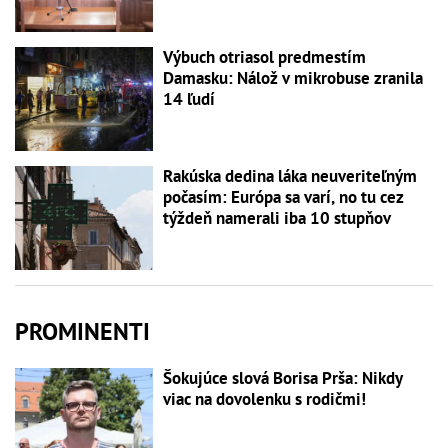
Výbuch otriasol predmestím
Damasku: Nálož v mikrobuse zranila
14 ľudí
Rakúska dedina láka neuveriteľným
počasím: Európa sa varí, no tu cez
týždeň namerali iba 10 stupňov
PROMINENTI
Šokujúce slová Borisa Prša: Nikdy
viac na dovolenku s rodičmi!