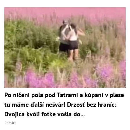
Po ničení pola pod Tatrami a kúpaní v plese
tu máme ďalší nešvár! Drzosť bez hraníc:
Dvojica kvôli fotke vošla do...
Domáce