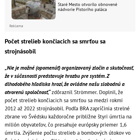
Staré Mesto otvorilo obnovené
nádvorie Pistoriho paláca
Reklama
Počet strelieb končiacich sa smrťou sa
strojnásobil
„Nie je možné (opomenúť) organizovaný zločin a skutočnosť,
že v súčasnosti predstavuje hrozbu pre systém. Z
dlhodobého hľadiska hrozí, že ovládne našu slobodnú a
otvorenú spoločnosť,“
zdôraznil Strömmer. Doplnil, že
počet strelieb končiacich sa smrťou sa medzi rokmi
2012 až 2022 strojnásobil. Podľa BRA zapríčinia strelné
zbrane vo Švédsku každoročne približne štyri úmrtia na
milión obyvateľov, čo presahuje európsky priemer 1,6
úmrtia. Zvýšenie počtu strelieb a bombových útokov vo