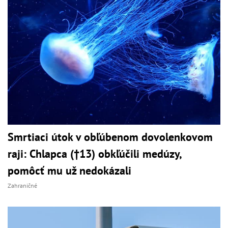
Smrtiaci útok v obľúbenom dovolenkovom
raji: Chlapca (†13) obkľúčili medúzy,
pomôcť mu už nedokázali
Zahraničné