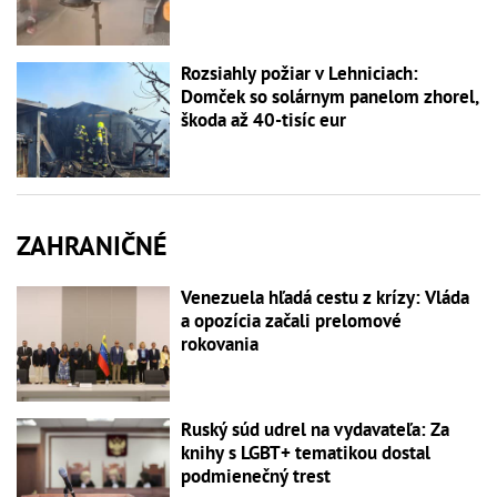
Rozsiahly požiar v Lehniciach:
Domček so solárnym panelom zhorel,
škoda až 40-tisíc eur
ZAHRANIČNÉ
Venezuela hľadá cestu z krízy: Vláda
a opozícia začali prelomové
rokovania
Ruský súd udrel na vydavateľa: Za
knihy s LGBT+ tematikou dostal
podmienečný trest