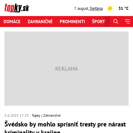
31 °C
7. august
,
Štefánia
DOMÁCE
ZAHRANIČNÉ
PROMINENTI
ŠPORT
ZAUJÍMAV
5.6.2025 17:23
Topky
Zahraničné
Švédsko by mohlo sprísniť tresty pre nárast
kriminality v krajine