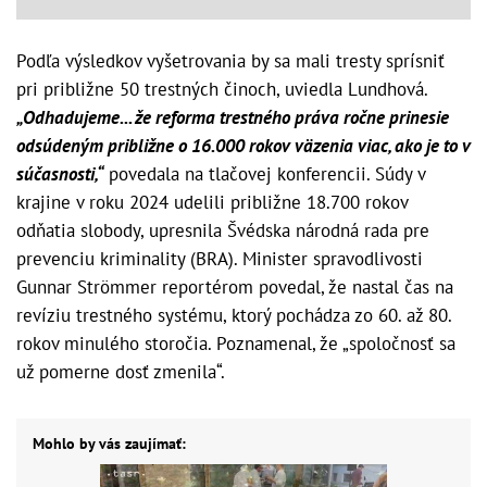
Podľa výsledkov vyšetrovania by sa mali tresty sprísniť
pri približne 50 trestných činoch, uviedla Lundhová.
„Odhadujeme... že reforma trestného práva ročne prinesie
odsúdeným približne o 16.000 rokov väzenia viac, ako je to v
súčasnosti,“
povedala na tlačovej konferencii. Súdy v
krajine v roku 2024 udelili približne 18.700 rokov
odňatia slobody, upresnila Švédska národná rada pre
prevenciu kriminality (BRA). Minister spravodlivosti
Gunnar Strömmer reportérom povedal, že nastal čas na
revíziu trestného systému, ktorý pochádza zo 60. až 80.
rokov minulého storočia. Poznamenal, že „spoločnosť sa
už pomerne dosť zmenila“.
Mohlo by vás zaujímať: