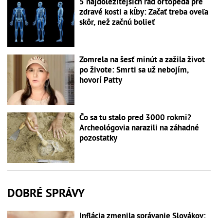
5 najdôležitejších rád ortopéda pre
zdravé kosti a kĺby: Začať treba oveľa
skôr, než začnú bolieť
Zomrela na šesť minút a zažila život
po živote: Smrti sa už nebojím,
hovorí Patty
Čo sa tu stalo pred 3000 rokmi?
Archeológovia narazili na záhadné
pozostatky
DOBRÉ SPRÁVY
Inflácia zmenila správanie Slovákov: