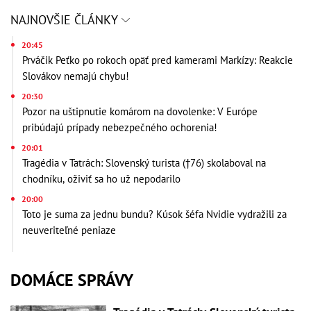
NAJNOVŠIE ČLÁNKY
20:45
Prváčik Peťko po rokoch opäť pred kamerami Markízy: Reakcie
Slovákov nemajú chybu!
20:30
Pozor na uštipnutie komárom na dovolenke: V Európe
pribúdajú prípady nebezpečného ochorenia!
20:01
Tragédia v Tatrách: Slovenský turista (†76) skolaboval na
chodníku, oživiť sa ho už nepodarilo
20:00
Toto je suma za jednu bundu? Kúsok šéfa Nvidie vydražili za
neuveriteľné peniaze
DOMÁCE SPRÁVY