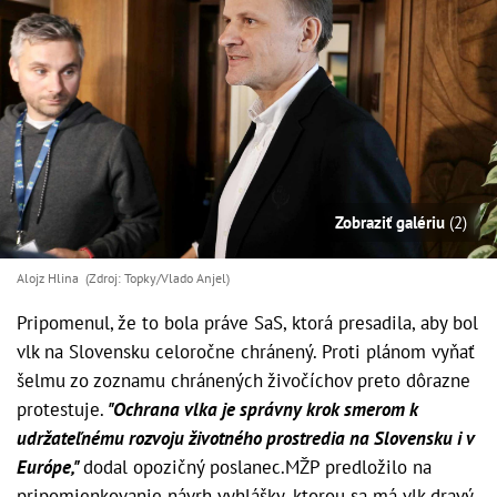
Zobraziť galériu
(2)
Alojz Hlina (Zdroj: Topky/Vlado Anjel)
Pripomenul, že to bola práve SaS, ktorá presadila, aby bol
vlk na Slovensku celoročne chránený. Proti plánom vyňať
šelmu zo zoznamu chránených živočíchov preto dôrazne
protestuje.
"Ochrana vlka je správny krok smerom k
udržateľnému rozvoju životného prostredia na Slovensku i v
Európe,"
dodal opozičný poslanec.MŽP predložilo na
pripomienkovanie návrh vyhlášky, ktorou sa má vlk dravý