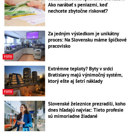
Ako narábať s peniazmi, keď
nechcete zbytočne riskovať?
Za jedným výsledkom je unikátny
proces: Na Slovensku máme špičkové
pracovisko
FOTO
Extrémne teploty? Byty v srdci
Bratislavy majú výnimočný systém,
ktorý ešte aj šetrí náklady
FOTO
Slovenské železnice prezradili, koho
dnes hľadajú najviac: Tieto profesie
sú mimoriadne žiadané