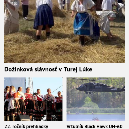
Dožinková slávnosť v Turej Lúke
22. ročník prehliadky
Vrtuľník Black Hawk UH-60