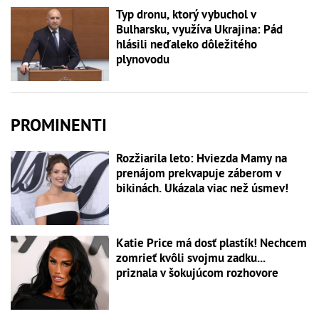
Typ dronu, ktorý vybuchol v
Bulharsku, využíva Ukrajina: Pád
hlásili neďaleko dôležitého
plynovodu
PROMINENTI
Rozžiarila leto: Hviezda Mamy na
prenájom prekvapuje záberom v
bikinách. Ukázala viac než úsmev!
Katie Price má dosť plastík! Nechcem
zomrieť kvôli svojmu zadku...
priznala v šokujúcom rozhovore