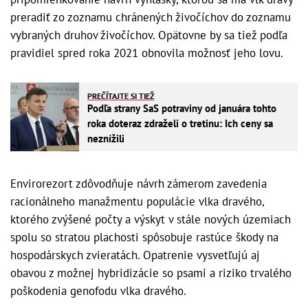
preradiť zo zoznamu chránených živočíchov do zoznamu
vybraných druhov živočíchov. Opätovne by sa tiež podľa
pravidiel spred roka 2021 obnovila možnosť jeho lovu.
PREČÍTAJTE SI TIEŽ
Podľa strany SaS potraviny od januára tohto
roka doteraz zdraželi o tretinu: Ich ceny sa
neznížili
Envirorezort zdôvodňuje návrh zámerom zavedenia
racionálneho manažmentu populácie vlka dravého,
ktorého zvýšené počty a výskyt v stále nových územiach
spolu so stratou plachosti spôsobuje rastúce škody na
hospodárskych zvieratách. Opatrenie vysvetľujú aj
obavou z možnej hybridizácie so psami a riziko trvalého
poškodenia genofodu vlka dravého.