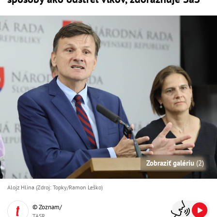
Zobraziť galériu
(2)
Alojz Hlina (Zdroj: Topky/Ramon Leško)
© Zoznam/
TASR