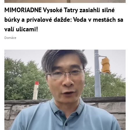
MIMORIADNE Vysoké Tatry zasiahli silné
búrky a prívalové dažde: Voda v mestách sa
valí ulicami!
Domáce