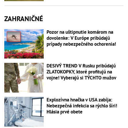
ZAHRANIČNÉ
Pozor na uštipnutie komárom na
dovolenke: V Európe pribúdajú
prípady nebezpečného ochorenia!
DESIVÝ TREND V Rusku pribúdajú
ZLATOKOPKY, ktoré profitujú na
vojne! Vyberajú si TÝCHTO mužov
Explozívna hnačka v USA zabíja:
Nebezpečná infekcia sa rýchlo šíri!
Hlásia prvé obete