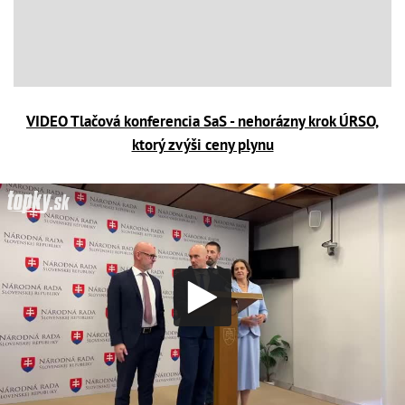
VIDEO Tlačová konferencia SaS - nehorázny krok ÚRSO,
ktorý zvýši ceny plynu