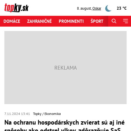
23 °C
8. august
,
Oskar
DOMÁCE
ZAHRANIČNÉ
PROMINENTI
ŠPORT
ZAUJÍMAV
7.11.2024 13:41
Topky
Ekonomika
Na ochranu hospodárskych zvierat sú aj iné
spôsoby ako odstrel vlkov, zdôrazňuje SaS