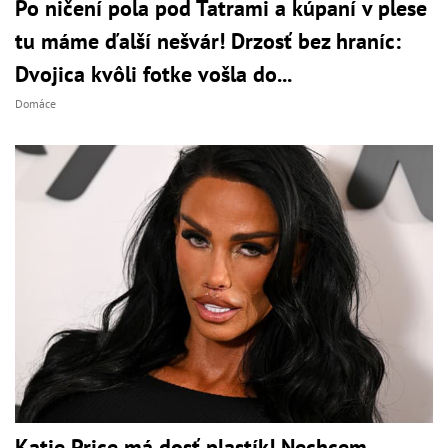
Po ničení pola pod Tatrami a kúpaní v plese
tu máme ďalší nešvár! Drzosť bez hraníc:
Dvojica kvôli fotke vošla do...
Domáce
Katie Price má dosť plastík! Nechcem