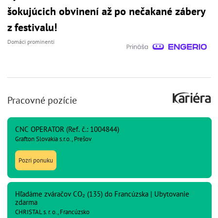
šokujúcich obvinení až po nečakané zábery
z festivalu!
Domáci prominenti
Pracovné pozície
CNC OPERATOR (Ref. č.: 1004844)
Grafton Slovakia s.r.o., Prešov
Pozri ponuku
Hľadáme zváračov CO₂ (135) do Francúzska | Ubytovanie
zdarma
CHRISTAL s. r. o., Francúzsko