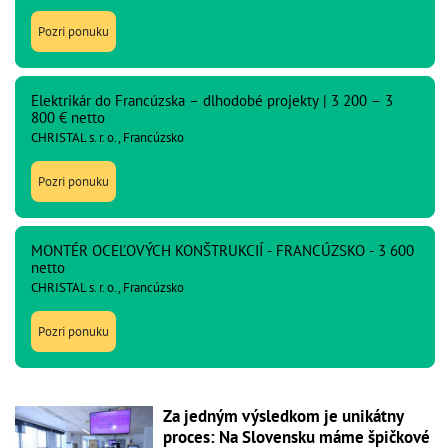
Pozri ponuku
Elektrikár do Francúzska – dlhodobé projekty | 3 200 – 3
800 € netto
CHRISTAL s. r. o., Francúzsko
Pozri ponuku
MONTÉR OCEĽOVÝCH KONŠTRUKCIÍ - FRANCÚZSKO - 3 600
netto
CHRISTAL s. r. o., Francúzsko
Pozri ponuku
Za jedným výsledkom je unikátny
proces: Na Slovensku máme špičkové