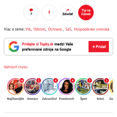
Tip na
7
Zdieľať
článok
Viac o téme:
Vlk
,
Odstrel
,
Ochrana
,
SaS
,
Hospodárske zvieratá
Pridajte si Topky.sk
medzi Vaše
Pridať
preferované zdroje na Google
Nahlásiť chybu
16
2
4
4
7
3
Najčítanejšie
Domáce
Zahraničné
Prominenti
Šport
Krimi
Zaují