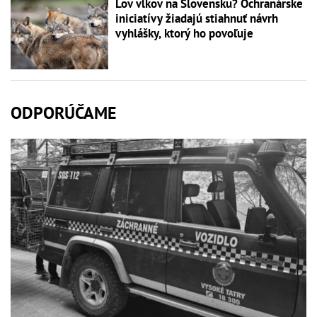
Lov vlkov na Slovensku? Ochranárske
iniciatívy žiadajú stiahnuť návrh
vyhlášky, ktorý ho povoľuje
ODPORÚČAME