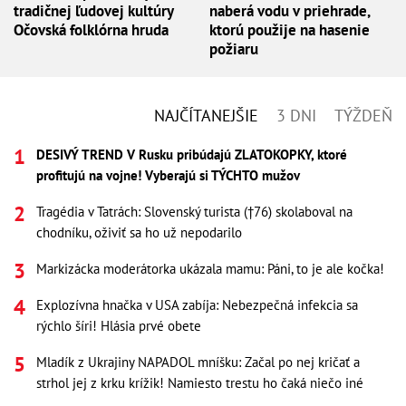
tradičnej ľudovej kultúry
naberá vodu v priehrade,
Očovská folklórna hruda
ktorú použije na hasenie
požiaru
NAJČÍTANEJŠIE
3 DNI
TÝŽDEŇ
DESIVÝ TREND V Rusku pribúdajú ZLATOKOPKY, ktoré
profitujú na vojne! Vyberajú si TÝCHTO mužov
Tragédia v Tatrách: Slovenský turista (†76) skolaboval na
chodníku, oživiť sa ho už nepodarilo
Markizácka moderátorka ukázala mamu: Páni, to je ale kočka!
Explozívna hnačka v USA zabíja: Nebezpečná infekcia sa
rýchlo šíri! Hlásia prvé obete
Mladík z Ukrajiny NAPADOL mníšku: Začal po nej kričať a
strhol jej z krku krížik! Namiesto trestu ho čaká niečo iné