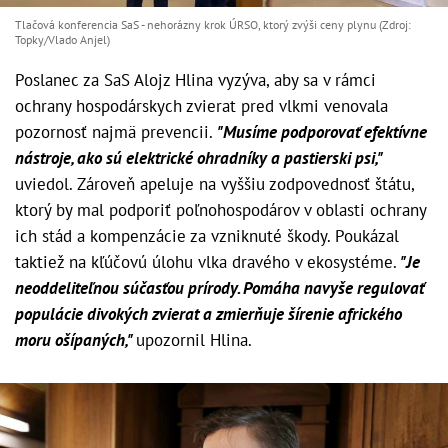
Tlačová konferencia SaS - nehorázny krok ÚRSO, ktorý zvýši ceny plynu (Zdroj:
Topky/Vlado Anjel)
Poslanec za SaS Alojz Hlina vyzýva, aby sa v rámci
ochrany hospodárskych zvierat pred vlkmi venovala
pozornosť najmä prevencii.
"Musíme podporovať efektívne
nástroje, ako sú elektrické ohradníky a pastierski psi,"
uviedol. Zároveň apeluje na vyššiu zodpovednosť štátu,
ktorý by mal podporiť poľnohospodárov v oblasti ochrany
ich stád a kompenzácie za vzniknuté škody. Poukázal
taktiež na kľúčovú úlohu vlka dravého v ekosystéme.
"Je
neoddeliteľnou súčasťou prírody. Pomáha navyše regulovať
populácie divokých zvierat a zmierňuje šírenie afrického
moru ošípaných,"
upozornil Hlina.