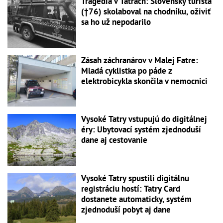
Tragédia v Tatrách: Slovenský turista
(†76) skolaboval na chodníku, oživiť
sa ho už nepodarilo
Zásah záchranárov v Malej Fatre:
Mladá cyklistka po páde z
elektrobicykla skončila v nemocnici
Vysoké Tatry vstupujú do digitálnej
éry: Ubytovací systém zjednoduší
dane aj cestovanie
Vysoké Tatry spustili digitálnu
registráciu hostí: Tatry Card
dostanete automaticky, systém
zjednoduší pobyt aj dane