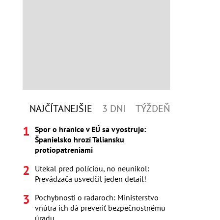
NAJČÍTANEJŠIE
3 DNI
TÝŽDEŇ
Spor o hranice v EÚ sa vyostruje:
Španielsko hrozí Taliansku
protiopatreniami
Utekal pred políciou, no neunikol:
Prevádzača usvedčil jeden detail!
Pochybnosti o radaroch: Ministerstvo
vnútra ich dá preveriť bezpečnostnému
úradu