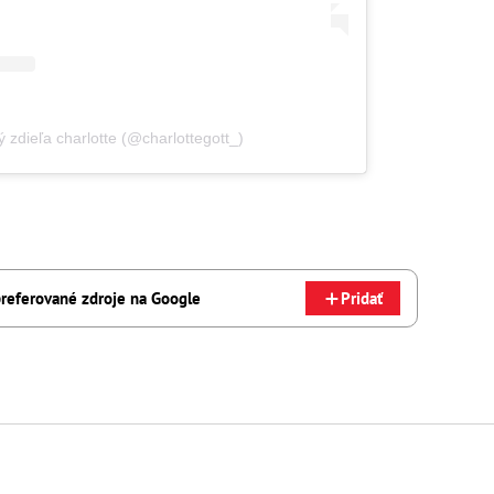
ý zdieľa charlotte (@charlottegott_)
referované zdroje na Google
Pridať