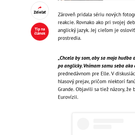
Zdieľať
Zároveň pridala sériu nových fotogr
reakcie. Rovnako ako pri svojej deb
Tip na
anglický jazyk. Jej cieľom je oslo
článok
prostredia.
„Chcela by som, aby sa moja hudba do
po anglicky. Vnímam samu seba ako ci
prednedávnom pre Elle. V diskusiách
hlasový prejav, pričom niektorí fan
Grande. Objavili sa tiež názory, ž
Eurovízii.