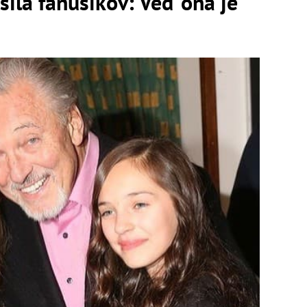
šila fanúšikov: Veď ona je
!