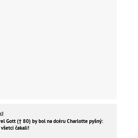
IEŽ
el Gott († 80) by bol na dcéru Charlotte pyšný:
 všetci čakali!