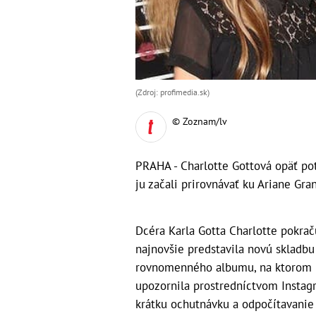
(Zdroj: profimedia.sk)
© Zoznam/lv
PRAHA - Charlotte Gottová opäť pot
ju začali prirovnávať ku Ariane Gra
Dcéra Karla Gotta Charlotte pokrač
najnovšie predstavila novú skladbu
rovnomenného albumu, na ktorom p
upozornila prostredníctvom Instag
krátku ochutnávku a odpočítavanie