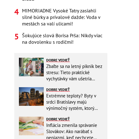
MIMORIADNE Vysoké Tatry zasiahli
silné búrky a prívalové dažde: Voda v
mestách sa valí ulicami!
Šokujúce slová Borisa Prša: Nikdy viac
na dovolenku s rodičmi!
DOBRE VEDIEŤ
Zbaľte sa na letný piknik bez
stresu: Tieto praktické
vychytávky vám ušetria
miesto v batohu!
DOBRE VEDIEŤ
Extrémne teploty? Byty v
srdci Bratislavy majú
výnimočný systém, ktorý
ešte aj šetrí náklady
DOBRE VEDIEŤ
Inflácia zmenila správanie
Slovákov: Ako narábať s
peniazmi, keď nechcete