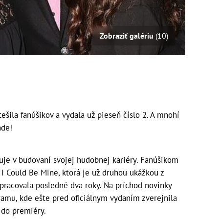
Zobraziť galériu
(10)
ešila fanúšikov a vydala už pieseň číslo 2. A mnohí
nde!
uje v budovaní svojej hudobnej kariéry. Fanúšikom
 I Could Be Mine, ktorá je už druhou ukážkou z
racovala posledné dva roky. Na príchod novinky
ramu, kde ešte pred oficiálnym vydaním zverejnila
 do premiéry.