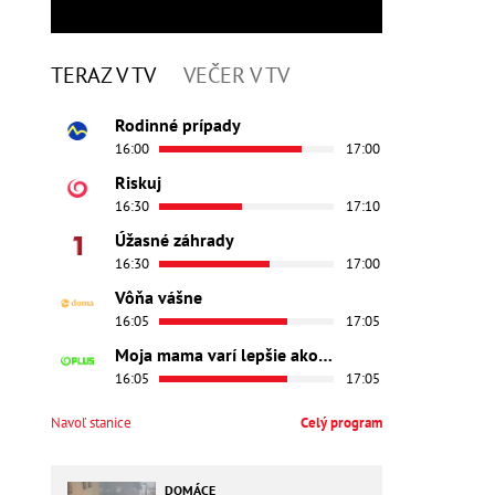
TERAZ V TV
VEČER V TV
Rodinné prípady
16:00
17:00
Riskuj
16:30
17:10
Úžasné záhrady
16:30
17:00
Vôňa vášne
16:05
17:05
Moja mama varí lepšie ako tvoja
16:05
17:05
Navoľ stanice
Celý program
DOMÁCE