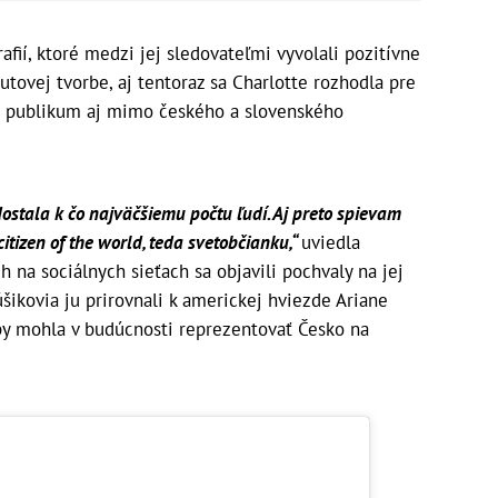
afií, ktoré medzi jej sledovateľmi vyvolali pozitívne
utovej tvorbe, aj tentoraz sa Charlotte rozhodla pre
viť publikum aj mimo českého a slovenského
stala k čo najväčšiemu počtu ľudí. Aj preto spievam
tizen of the world, teda svetobčianku,“
uviedla
 na sociálnych sieťach sa objavili pochvaly na jej
úšikovia ju prirovnali k americkej hviezde Ariane
e by mohla v budúcnosti reprezentovať Česko na