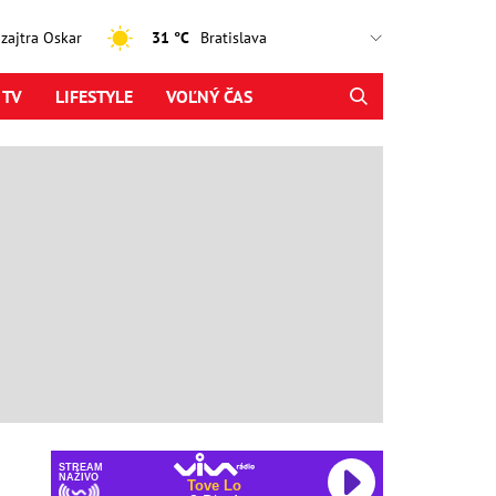
, zajtra Oskar
31 °C
 TV
LIFESTYLE
VOĽNÝ ČAS
STREAM
NAŽIVO
Tove Lo