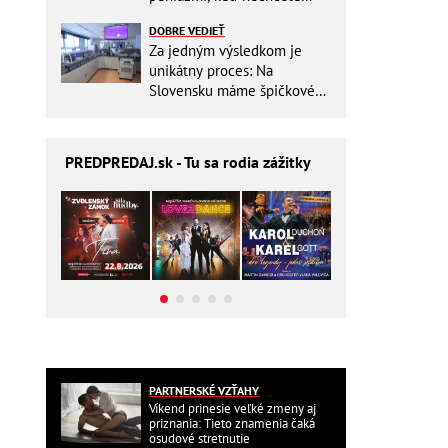
zbytočne riskovať?
DOBRE VEDIEŤ
Za jedným výsledkom je
unikátny proces: Na
Slovensku máme špičkové
pracovisko
PREDPREDAJ
.sk - Tu sa rodia zážitky
PARTNERSKÉ VZŤAHY
Víkend prinesie veľké zmeny aj
priznania: Tieto znamenia čaká
osudové stretnutie