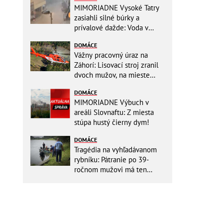
MIMORIADNE Vysoké Tatry
zasiahli silné búrky a
prívalové dažde: Voda v
mestách sa valí ulicami!
DOMÁCE
Vážny pracovný úraz na
Záhorí: Lisovací stroj zranil
dvoch mužov, na mieste
zasahoval vrtuľník: Na
DOMÁCE
pomoc musel priletieť
MIMORIADNE Výbuch v
vrtuľník
areáli Slovnaftu: Z miesta
stúpa hustý čierny dym!
DOMÁCE
Tragédia na vyhľadávanom
rybníku: Pátranie po 39-
ročnom mužovi má ten
najsmutnejší koniec