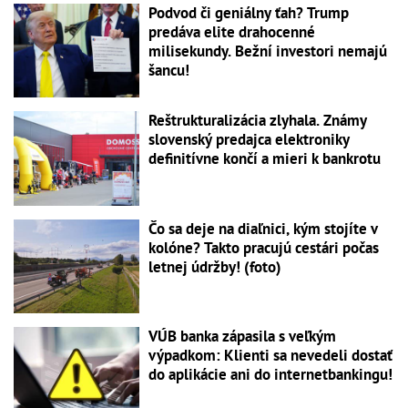
Podvod či geniálny ťah? Trump
predáva elite drahocenné
milisekundy. Bežní investori nemajú
šancu!
Reštrukturalizácia zlyhala. Známy
slovenský predajca elektroniky
definitívne končí a mieri k bankrotu
Čo sa deje na diaľnici, kým stojíte v
kolóne? Takto pracujú cestári počas
letnej údržby! (foto)
VÚB banka zápasila s veľkým
výpadkom: Klienti sa nevedeli dostať
do aplikácie ani do internetbankingu!