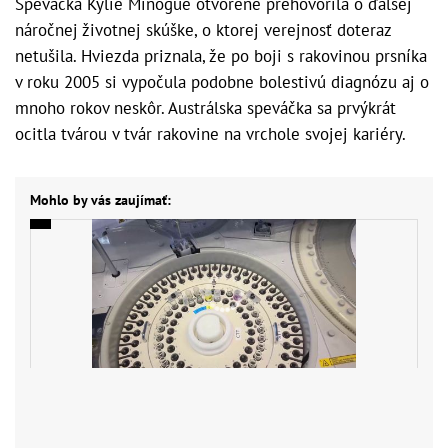
Speváčka Kylie Minogue otvorene prehovorila o ďalšej
náročnej životnej skúške, o ktorej verejnosť doteraz
netušila. Hviezda priznala, že po boji s rakovinou prsníka
v roku 2005 si vypočula podobne bolestivú diagnózu aj o
mnoho rokov neskôr. Austrálska speváčka sa prvýkrát
ocitla tvárou v tvár rakovine na vrchole svojej kariéry.
Mohlo by vás zaujímať: