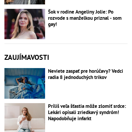
Šok v rodine Angeliny Jolie: Po
rozvode s manželkou priznal - som
gay!
ZAUJÍMAVOSTI
Neviete zaspať pre horúčavy? Vedci
radia 8 jednoduchých trikov
Príliš veľa šťastia môže zlomiť srdce:
Lekári opísali zriedkavý syndróm!
Napodobňuje infarkt