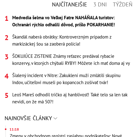
NAJČÍTANEJŠIE
3 DNI
TÝŽDEŇ
Medvedia šelma vo Veľkej Fatre NAHÁŇALA turistov:
Ochranári rýchlo odhalili dôvod, prišlo POKARHANIE!
Škandál naberá obrátky: Kontroverzným prípadom z
markizáckej šou sa zaoberá polícia!
ŠOKUJÚCE ZISTENIE Známy reťazec predával rybacie
konzervy, v ktorých chýbali RYBY! Môžete ich mať doma aj vy
Šialený incident v Nitre: Zakuklení muži zmlátili skupinu
Indov, učiteľovi museli po kopancoch zošívať tvár!
Leoš Mareš odhodil tričko aj hanblivosť! Také telo sa len tak
nevidí, on že má 50?!
NAJNOVŠIE ČLÁNKY
11:18
Zmeny v obchodnom registri zasiahnu podnikateľov: Nové