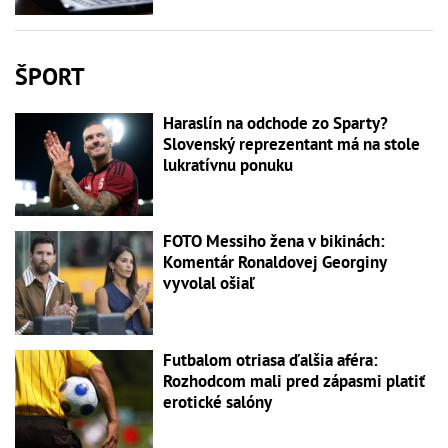
ŠPORT
Haraslín na odchode zo Sparty?
Slovenský reprezentant má na stole
lukratívnu ponuku
FOTO Messiho žena v bikinách:
Komentár Ronaldovej Georginy
vyvolal ošiaľ
Futbalom otriasa ďalšia aféra:
Rozhodcom mali pred zápasmi platiť
erotické salóny