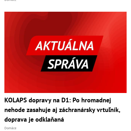
KOLAPS dopravy na D1: Po hromadnej
nehode zasahuje aj záchranársky vrtuľník,
doprava je odklaňaná
Domáce