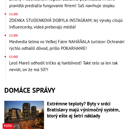
pravidlá predražia fungovanie firiem! SaS navrhuje stopku
11:00
ZDENKA STUDENKOVÁ DOBYLA INSTAGRAM: Jej výroky citujú
influencerky, videá preberajú médiá!
11:00
Medvedia šelma vo Veľkej Fatre NAHÁŇALA turistov: Ochranári
rýchlo odhalili dôvod, prišlo POKARHANIE!
11:00
Leoš Mareš odhodil tričko aj hanblivosť! Také telo sa len tak
nevidí, on že má 50?!
DOMÁCE SPRÁVY
Extrémne teploty? Byty v srdci
Bratislavy majú výnimočný systém,
ktorý ešte aj šetrí náklady
FOTO