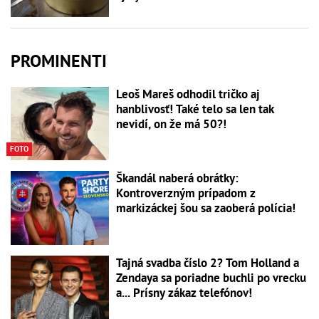
PROMINENTI
Leoš Mareš odhodil tričko aj
hanblivosť! Také telo sa len tak
nevidí, on že má 50?!
FOTO
Škandál naberá obrátky:
Kontroverzným prípadom z
markizáckej šou sa zaoberá polícia!
Tajná svadba číslo 2? Tom Holland a
Zendaya sa poriadne buchli po vrecku
a... Prísny zákaz telefónov!