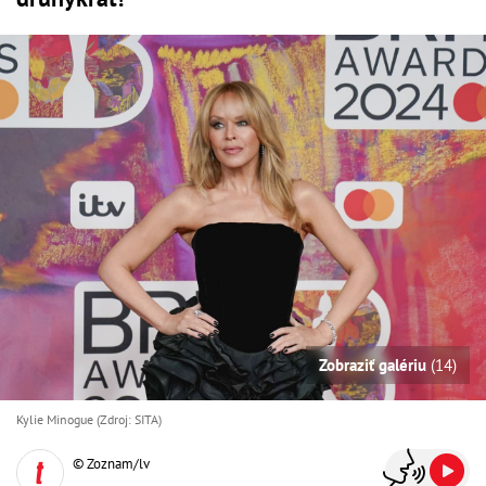
Zobraziť galériu
(14)
Kylie Minogue (Zdroj: SITA)
© Zoznam/lv