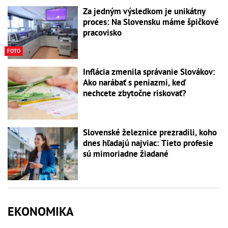
Za jedným výsledkom je unikátny
proces: Na Slovensku máme špičkové
pracovisko
FOTO
Inflácia zmenila správanie Slovákov:
Ako narábať s peniazmi, keď
nechcete zbytočne riskovať?
Slovenské železnice prezradili, koho
dnes hľadajú najviac: Tieto profesie
sú mimoriadne žiadané
EKONOMIKA