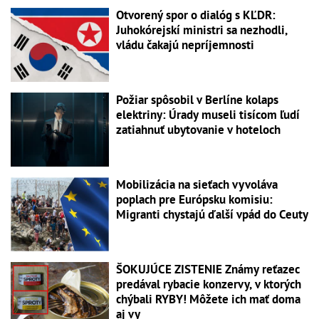
Otvorený spor o dialóg s KĽDR:
Juhokórejskí ministri sa nezhodli,
vládu čakajú nepríjemnosti
Požiar spôsobil v Berlíne kolaps
elektriny: Úrady museli tisícom ľudí
zatiahnuť ubytovanie v hoteloch
Mobilizácia na sieťach vyvoláva
poplach pre Európsku komisiu:
Migranti chystajú ďalší vpád do Ceuty
ŠOKUJÚCE ZISTENIE Známy reťazec
predával rybacie konzervy, v ktorých
chýbali RYBY! Môžete ich mať doma
aj vy