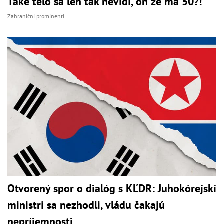
Také telo sa len tak nevidí, on že má 50?!
Zahraniční prominenti
Otvorený spor o dialóg s KĽDR: Juhokórejskí
ministri sa nezhodli, vládu čakajú
nepríjemnosti