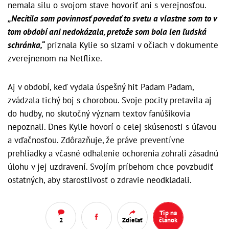
nemala silu o svojom stave hovoriť ani s verejnosťou.
„Necítila som povinnosť povedať to svetu a vlastne som to v
tom období ani nedokázala, pretože som bola len ľudská
schránka,“
priznala Kylie so slzami v očiach v dokumente
zverejnenom na Netflixe.
Aj v období, keď vydala úspešný hit Padam Padam,
zvádzala tichý boj s chorobou. Svoje pocity pretavila aj
do hudby, no skutočný význam textov fanúšikovia
nepoznali. Dnes Kylie hovorí o celej skúsenosti s úľavou
a vďačnosťou. Zdôrazňuje, že práve preventívne
prehliadky a včasné odhalenie ochorenia zohrali zásadnú
úlohu v jej uzdravení. Svojím príbehom chce povzbudiť
ostatných, aby starostlivosť o zdravie neodkladali.
Tip na
2
Zdieľať
článok