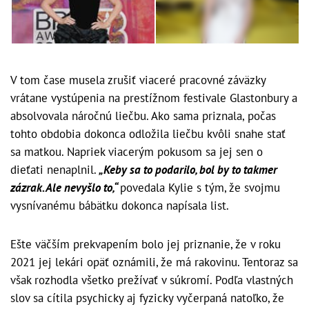
V tom čase musela zrušiť viaceré pracovné záväzky
vrátane vystúpenia na prestížnom festivale Glastonbury a
absolvovala náročnú liečbu. Ako sama priznala, počas
tohto obdobia dokonca odložila liečbu kvôli snahe stať
sa matkou. Napriek viacerým pokusom sa jej sen o
dieťati nenaplnil.
„Keby sa to podarilo, bol by to takmer
zázrak. Ale nevyšlo to,“
povedala Kylie s tým, že svojmu
vysnívanému bábätku dokonca napísala list.
Ešte väčším prekvapením bolo jej priznanie, že v roku
2021 jej lekári opäť oznámili, že má rakovinu. Tentoraz sa
však rozhodla všetko prežívať v súkromí. Podľa vlastných
slov sa cítila psychicky aj fyzicky vyčerpaná natoľko, že