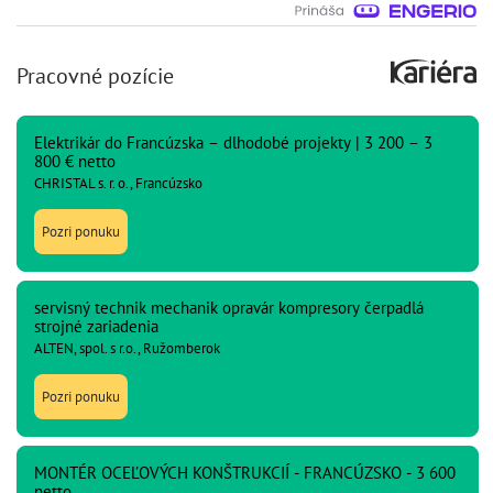
Pracovné pozície
Elektrikár do Francúzska – dlhodobé projekty | 3 200 – 3
800 € netto
CHRISTAL s. r. o., Francúzsko
Pozri ponuku
servisný technik mechanik opravár kompresory čerpadlá
strojné zariadenia
ALTEN, spol. s r.o., Ružomberok
Pozri ponuku
MONTÉR OCEĽOVÝCH KONŠTRUKCIÍ - FRANCÚZSKO - 3 600
netto