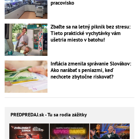
pracovisko
Zbaľte sa na letný piknik bez stresu:
Tieto praktické vychytávky vám
ušetria miesto v batohu!
Inflácia zmenila správanie Slovákov:
Ako narábať s peniazmi, keď
nechcete zbytočne riskovať?
PREDPREDAJ
.sk - Tu sa rodia zážitky