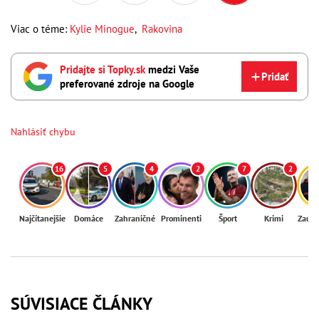
Viac o téme:
Kylie Minogue
,
Rakovina
Pridajte si Topky.sk
medzi Vaše
Pridať
preferované zdroje na Google
Nahlásiť chybu
16
5
4
2
7
2
Najčítanejšie
Domáce
Zahraničné
Prominenti
Šport
Krimi
Zaují
SÚVISIACE ČLÁNKY