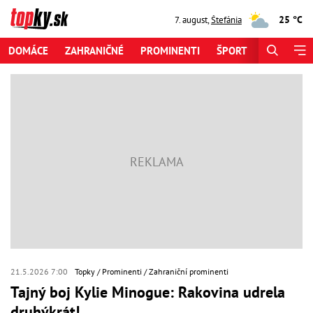
25 °C
7. august
,
Štefánia
DOMÁCE
ZAHRANIČNÉ
PROMINENTI
ŠPORT
ZAUJÍMAV
21.5.2026 7:00
Topky
Prominenti
Zahraniční prominenti
Tajný boj Kylie Minogue: Rakovina udrela
druhýkrát!