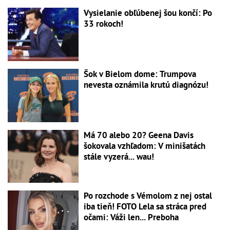
Vysielanie obľúbenej šou končí: Po
33 rokoch!
Šok v Bielom dome: Trumpova
nevesta oznámila krutú diagnózu!
Má 70 alebo 20? Geena Davis
šokovala vzhľadom: V minišatách
stále vyzerá... wau!
Po rozchode s Vémolom z nej ostal
iba tieň! FOTO Lela sa stráca pred
očami: Váži len... Preboha