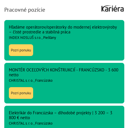
Pracovné pozície
Hľadáme operátorov/operátorky do modernej elektrovýroby
– čisté prostredie a stabilná práca
INDEX NOSLUŠ s.r.o., Piešťany
Pozri ponuku
MONTÉR OCEĽOVÝCH KONŠTRUKCIÍ - FRANCÚZSKO - 3 600
netto
CHRISTAL s. r. o., Francúzsko
Pozri ponuku
Elektrikár do Francúzska – dlhodobé projekty | 3 200 – 3
800 € netto
CHRISTAL s. r. o., Francúzsko