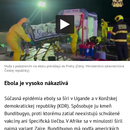
Muža s podozrením na ebolu prevážajú do Prahy (Zdroj: Ministerstvo zdravotníctva
Českej republiky )
Ebola je vysoko nákazlivá
Súčasná epidémia eboly sa šíri v Ugande a v Konžskej
demokratickej republiky (KDR). Spôsobuje ju kmeň
Bundibugyo, proti ktorému zatiaľ neexistujú schválené
vakcíny ani špecifická liečba. V Afrike sa v minulosti šíril
najmä variant Zaire. Bundibugyo má podľa amerických