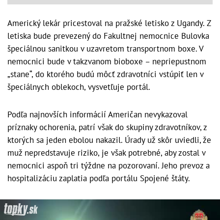
Americký lekár pricestoval na pražské letisko z Ugandy. Z
letiska bude prevezený do Fakultnej nemocnice Bulovka
špeciálnou sanitkou v uzavretom transportnom boxe. V
nemocnici bude v takzvanom bioboxe – nepriepustnom
„stane“, do ktorého budú môcť zdravotníci vstúpiť len v
špeciálnych oblekoch, vysvetľuje portál.
Podľa najnovších informácií Američan nevykazoval
príznaky ochorenia, patrí však do skupiny zdravotníkov, z
ktorých sa jeden ebolou nakazil. Úrady už skôr uviedli, že
muž nepredstavuje riziko, je však potrebné, aby zostal v
nemocnici aspoň tri týždne na pozorovaní. Jeho prevoz a
hospitalizáciu zaplatia podľa portálu Spojené štáty.