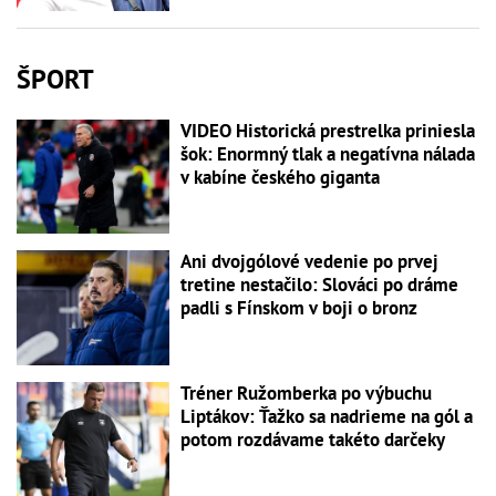
ŠPORT
VIDEO Historická prestrelka priniesla
šok: Enormný tlak a negatívna nálada
v kabíne českého giganta
Ani dvojgólové vedenie po prvej
tretine nestačilo: Slováci po dráme
padli s Fínskom v boji o bronz
Tréner Ružomberka po výbuchu
Liptákov: Ťažko sa nadrieme na gól a
potom rozdávame takéto darčeky