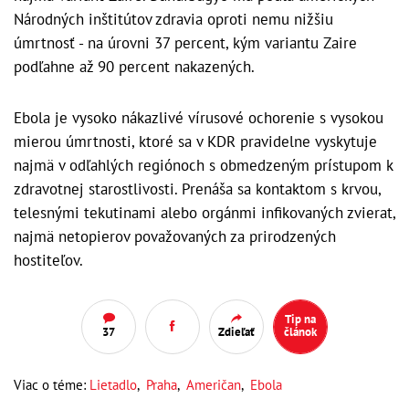
Národných inštitútov zdravia oproti nemu nižšiu
úmrtnosť - na úrovni 37 percent, kým variantu Zaire
podľahne až 90 percent nakazených.
Ebola je vysoko nákazlivé vírusové ochorenie s vysokou
mierou úmrtnosti, ktoré sa v KDR pravidelne vyskytuje
najmä v odľahlých regiónoch s obmedzeným prístupom k
zdravotnej starostlivosti. Prenáša sa kontaktom s krvou,
telesnými tekutinami alebo orgánmi infikovaných zvierat,
najmä netopierov považovaných za prirodzených
hostiteľov.
Tip na
37
Zdieľať
článok
Viac o téme:
Lietadlo
,
Praha
,
Američan
,
Ebola