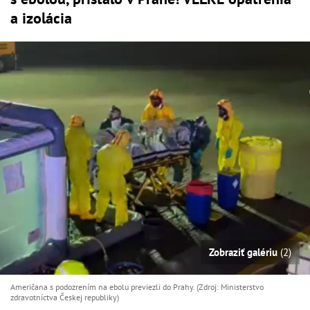
a izolácia
Zobraziť galériu
(2)
Američana s podozrením na ebolu previezli do Prahy. (Zdroj: Ministerstvo
zdravotníctva Českej republiky )