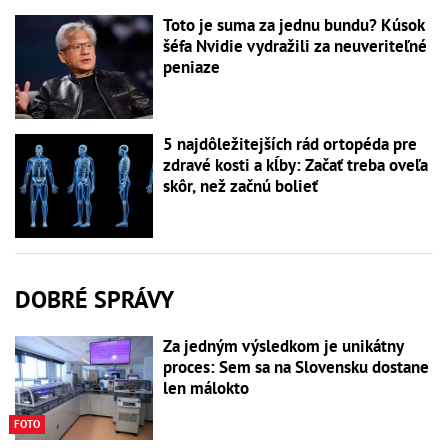
Toto je suma za jednu bundu? Kúsok
šéfa Nvidie vydražili za neuveriteľné
peniaze
5 najdôležitejších rád ortopéda pre
zdravé kosti a kĺby: Začať treba oveľa
skôr, než začnú bolieť
DOBRÉ SPRÁVY
Za jedným výsledkom je unikátny
proces: Sem sa na Slovensku dostane
len málokto
FOTO