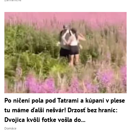
Po ničení pola pod Tatrami a kúpaní v plese
tu máme ďalší nešvár! Drzosť bez hraníc:
Dvojica kvôli fotke vošla do...
Domáce