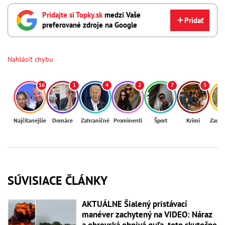
Pridajte si Topky.sk
medzi Vaše
Pridať
preferované zdroje na Google
Nahlásiť chybu
16
1
4
2
7
5
Najčítanejšie
Domáce
Zahraničné
Prominenti
Šport
Krimi
Zaují
SÚVISIACE ČLÁNKY
AKTUÁLNE Šialený pristávací
manéver zachytený na VIDEO: Náraz
a obrovská ohnivá guľa, toto skutočne