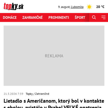
20 °C
9. august
,
Ľubomíra
DOMÁCE
ZAHRANIČNÉ
PROMINENTI
ŠPORT
ZAUJÍMAV
21.5.2026 7:59
Topky
Zahraničné
Lietadlo s Američanom, ktorý bol v kontakte
s ebolou, pristálo v Prahe! VEĽKÉ opatrenia