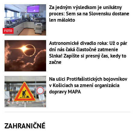
Za jedným výsledkom je unikátny
proces: Sem sa na Slovensku dostane
len málokto
FOTO
Astronomické divadlo roka: Už o pár
dní nás čaká čiastočné zatmenie
Slnka! Zapíšte si presný čas, kedy to
začne
Na ulici Protifašistických bojovníkov
v Košiciach sa zmení organizácia
dopravy MAPA
ZAHRANIČNÉ