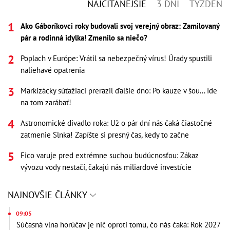
NAJČÍTANEJŠIE
3 DNI
TÝŽDEŇ
Ako Gáboríkovci roky budovali svoj verejný obraz: Zamilovaný
pár a rodinná idylka! Zmenilo sa niečo?
Poplach v Európe: Vrátil sa nebezpečný vírus! Úrady spustili
naliehavé opatrenia
Markizácky súťažiaci prerazil ďalšie dno: Po kauze v šou... Ide
na tom zarábať!
Astronomické divadlo roka: Už o pár dní nás čaká čiastočné
zatmenie Slnka! Zapíšte si presný čas, kedy to začne
Fico varuje pred extrémne suchou budúcnosťou: Zákaz
vývozu vody nestačí, čakajú nás miliardové investície
NAJNOVŠIE ČLÁNKY
09:05
Súčasná vlna horúčav je nič oproti tomu, čo nás čaká: Rok 2027