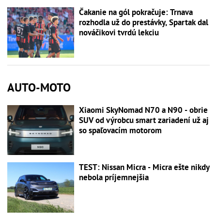
Čakanie na gól pokračuje: Trnava
rozhodla už do prestávky, Spartak dal
nováčikovi tvrdú lekciu
AUTO-MOTO
Xiaomi SkyNomad N70 a N90 - obrie
SUV od výrobcu smart zariadení už aj
so spaľovacím motorom
TEST: Nissan Micra - Micra ešte nikdy
nebola príjemnejšia