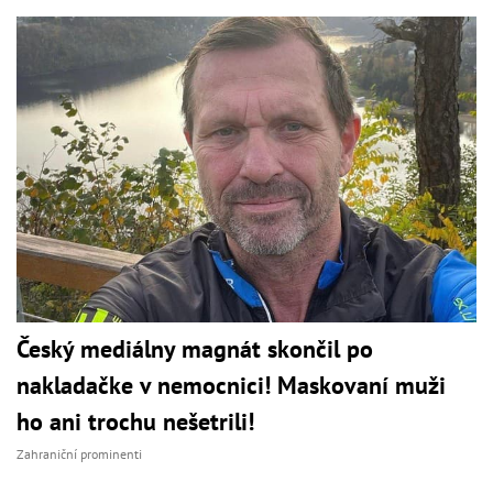
Český mediálny magnát skončil po
nakladačke v nemocnici! Maskovaní muži
ho ani trochu nešetrili!
Zahraniční prominenti