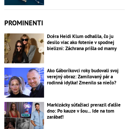
PROMINENTI
Dcéra Heidi Klum odhalila, čo ju
desilo viac ako fotenie v spodnej
bielizni: Záchrana prišla od mamy
Ako Gáboríkovci roky budovali svoj
verejný obraz: Zamilovaný pár a
rodinná idylka! Zmenilo sa niečo?
Markizácky súťažiaci prerazil ďalšie
dno: Po kauze v šou... Ide na tom
zarábať!