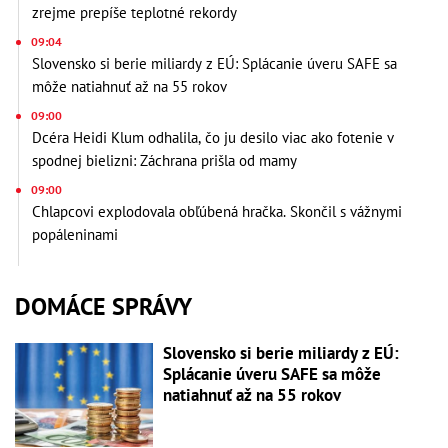
zrejme prepíše teplotné rekordy
09:04
Slovensko si berie miliardy z EÚ: Splácanie úveru SAFE sa
môže natiahnuť až na 55 rokov
09:00
Dcéra Heidi Klum odhalila, čo ju desilo viac ako fotenie v
spodnej bielizni: Záchrana prišla od mamy
09:00
Chlapcovi explodovala obľúbená hračka. Skončil s vážnymi
popáleninami
DOMÁCE SPRÁVY
Slovensko si berie miliardy z EÚ:
Splácanie úveru SAFE sa môže
natiahnuť až na 55 rokov