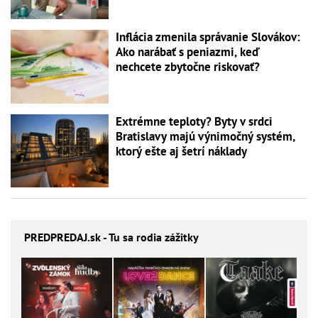
Inflácia zmenila správanie Slovákov:
Ako narábať s peniazmi, keď
nechcete zbytočne riskovať?
Extrémne teploty? Byty v srdci
Bratislavy majú výnimočný systém,
ktorý ešte aj šetrí náklady
PREDPREDAJ
.sk - Tu sa rodia zážitky