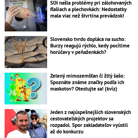
SOI našla problémy pri zálohovaných
fľašiach a plechovkách: Nedostatky
mala viac než štvrtina prevádzok!
Slovensko tvrdo dopláca na sucho:
Burzy reagujú rýchlo, kedy pocítime
horúčavy v peňaženkách?
Zelený mimozemšťan či žltý šašo:
Spoznáte známe značky podľa ich
maskotov? Otestujte sa! (kvíz)
Jeden z najúspešnejších slovenských
cestovateľských projektov sa
rozpadol. Spor zakladateľov vyústil
až do konkurzu