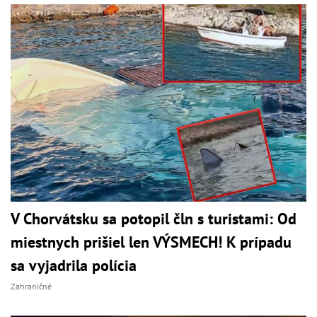
V Chorvátsku sa potopil čln s turistami: Od
miestnych prišiel len VÝSMECH! K prípadu
sa vyjadrila polícia
Zahraničné