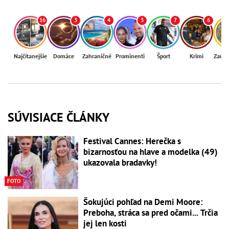
16
3
4
3
7
6
Najčítanejšie
Domáce
Zahraničné
Prominenti
Šport
Krimi
Zaují
SÚVISIACE ČLÁNKY
Festival Cannes: Herečka s
bizarnosťou na hlave a modelka (49)
ukazovala bradavky!
FOTO
Šokujúci pohľad na Demi Moore:
Preboha, stráca sa pred očami... Trčia
jej len kosti