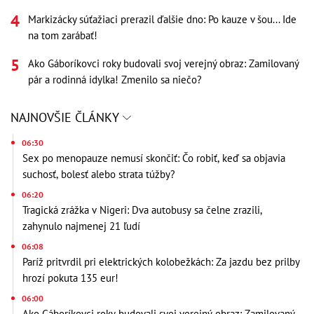
Markizácky súťažiaci prerazil ďalšie dno: Po kauze v šou... Ide
na tom zarábať!
Ako Gáboríkovci roky budovali svoj verejný obraz: Zamilovaný
pár a rodinná idylka! Zmenilo sa niečo?
NAJNOVŠIE ČLÁNKY
06:30
Sex po menopauze nemusí skončiť: Čo robiť, keď sa objavia
suchosť, bolesť alebo strata túžby?
06:20
Tragická zrážka v Nigeri: Dva autobusy sa čelne zrazili,
zahynulo najmenej 21 ľudí
06:08
Paríž pritvrdil pri elektrických kolobežkách: Za jazdu bez prilby
hrozí pokuta 135 eur!
06:00
Ako Gáboríkovci roky budovali svoj verejný obraz: Zamilovaný