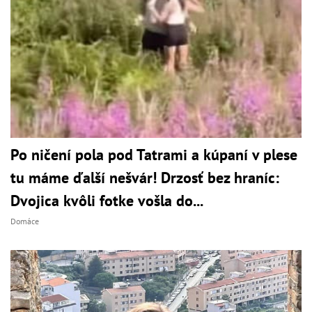
Po ničení pola pod Tatrami a kúpaní v plese
tu máme ďalší nešvár! Drzosť bez hraníc:
Dvojica kvôli fotke vošla do...
Domáce