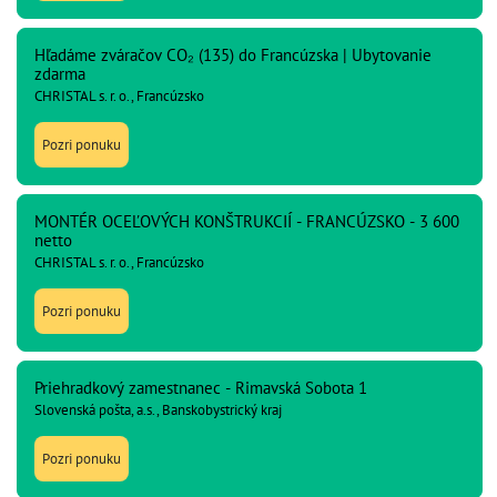
Hľadáme zváračov CO₂ (135) do Francúzska | Ubytovanie
zdarma
CHRISTAL s. r. o., Francúzsko
Pozri ponuku
MONTÉR OCEĽOVÝCH KONŠTRUKCIÍ - FRANCÚZSKO - 3 600
netto
CHRISTAL s. r. o., Francúzsko
Pozri ponuku
Priehradkový zamestnanec - Rimavská Sobota 1
Slovenská pošta, a.s., Banskobystrický kraj
Pozri ponuku