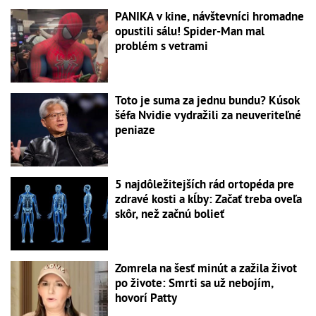
PANIKA v kine, návštevníci hromadne
opustili sálu! Spider-Man mal
problém s vetrami
Toto je suma za jednu bundu? Kúsok
šéfa Nvidie vydražili za neuveriteľné
peniaze
5 najdôležitejších rád ortopéda pre
zdravé kosti a kĺby: Začať treba oveľa
skôr, než začnú bolieť
Zomrela na šesť minút a zažila život
po živote: Smrti sa už nebojím,
hovorí Patty