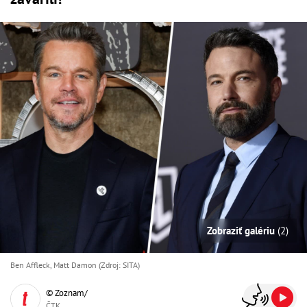
Zobraziť galériu
(2)
Ben Affleck, Matt Damon (Zdroj: SITA)
© Zoznam/
ČTK