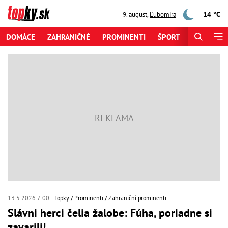
14 °C
9. august
,
Ľubomíra
DOMÁCE
ZAHRANIČNÉ
PROMINENTI
ŠPORT
ZAUJÍMAV
13.5.2026 7:00
Topky
Prominenti
Zahraniční prominenti
Slávni herci čelia žalobe: Fúha, poriadne si
zavarili!