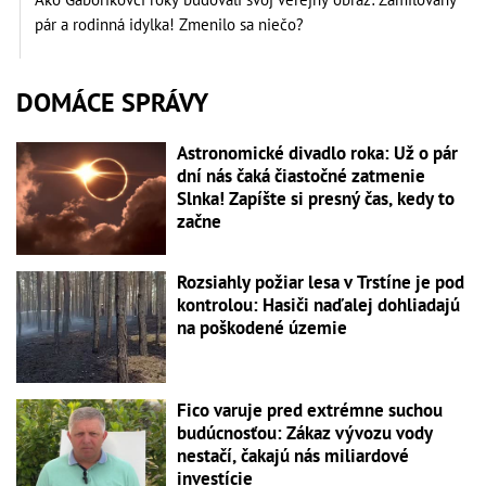
pár a rodinná idylka! Zmenilo sa niečo?
DOMÁCE SPRÁVY
Astronomické divadlo roka: Už o pár
dní nás čaká čiastočné zatmenie
Slnka! Zapíšte si presný čas, kedy to
začne
Rozsiahly požiar lesa v Trstíne je pod
kontrolou: Hasiči naďalej dohliadajú
na poškodené územie
Fico varuje pred extrémne suchou
budúcnosťou: Zákaz vývozu vody
nestačí, čakajú nás miliardové
investície