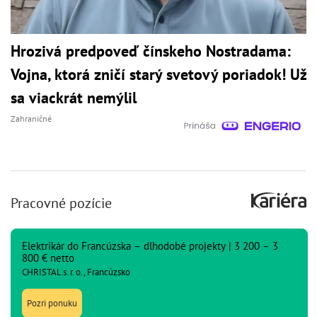
Hrozivá predpoveď čínskeho Nostradama:
Vojna, ktorá zničí starý svetový poriadok! Už
sa viackrát nemýlil
Zahraničné
Pracovné pozície
Elektrikár do Francúzska – dlhodobé projekty | 3 200 – 3
800 € netto
CHRISTAL s. r. o., Francúzsko
Pozri ponuku