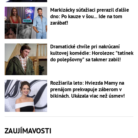
Markizácky súťažiaci prerazil ďalšie
dno: Po kauze v šou... Ide na tom
zarábať!
Dramatické chvíle pri nakrúcaní
kultovej komédie: Horolezec "tatínek
do polepšovny" sa takmer zabil!
Rozžiarila leto: Hviezda Mamy na
prenájom prekvapuje záberom v
bikinách. Ukázala viac než úsmev!
ZAUJÍMAVOSTI