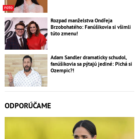
FOTO
Rozpad manželstva Ondřeja
Brzobohatého: Fanúšikovia si všimli
túto zmenu!
Adam Sandler dramaticky schudol,
fanúšikovia sa pýtajú jediné: Pichá si
Ozempic?!
ODPORÚČAME