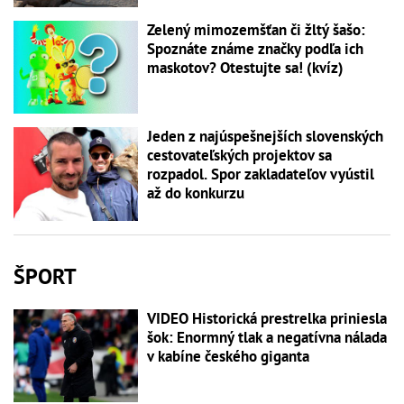
Zelený mimozemšťan či žltý šašo:
Spoznáte známe značky podľa ich
maskotov? Otestujte sa! (kvíz)
Jeden z najúspešnejších slovenských
cestovateľských projektov sa
rozpadol. Spor zakladateľov vyústil
až do konkurzu
ŠPORT
VIDEO Historická prestrelka priniesla
šok: Enormný tlak a negatívna nálada
v kabíne českého giganta