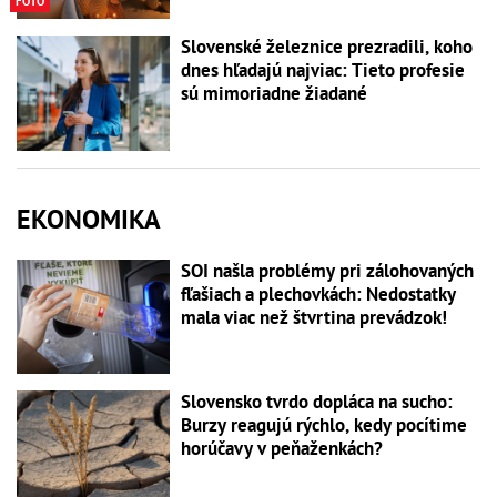
FOTO
Slovenské železnice prezradili, koho
dnes hľadajú najviac: Tieto profesie
sú mimoriadne žiadané
EKONOMIKA
SOI našla problémy pri zálohovaných
fľašiach a plechovkách: Nedostatky
mala viac než štvrtina prevádzok!
Slovensko tvrdo dopláca na sucho:
Burzy reagujú rýchlo, kedy pocítime
horúčavy v peňaženkách?