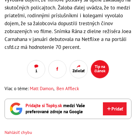
skutočných policajtoch. Žaloba ďalej uvádza, že to medzi
priateľmi, rodinnými príslušníkmi i kolegami vyvolalo
dojem, že sa žalobcovia dopustili trestných činov
zobrazených vo filme. Snímka Rána z dielne režiséra Joea
Carnahana v januári debutovala na Netflixe a na portáli
csfd.cz má hodnotenie 70 percent.
Tip na
1
Zdieľať
článok
Viac o téme:
Matt Damon
,
Ben Affleck
Pridajte si Topky.sk
medzi Vaše
Pridať
preferované zdroje na Google
Nahlásiť chybu