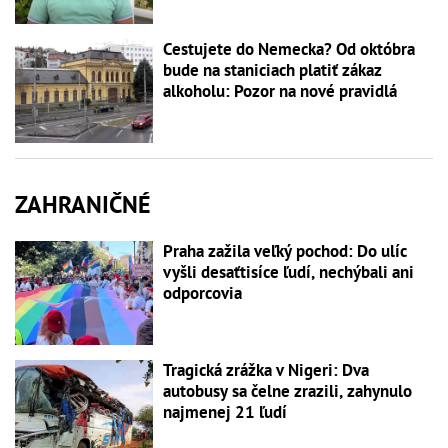
Cestujete do Nemecka? Od októbra
bude na staniciach platiť zákaz
alkoholu: Pozor na nové pravidlá
ZAHRANIČNÉ
Praha zažila veľký pochod: Do ulíc
vyšli desaťtisíce ľudí, nechýbali ani
odporcovia
Tragická zrážka v Nigeri: Dva
autobusy sa čelne zrazili, zahynulo
najmenej 21 ľudí