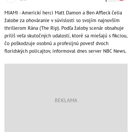
MIAMI - Americkí herci Matt Damon a Ben Affleck čelia
žalobe za ohováranie v súvislosti so svojím najnovším
thrillerom Rána (The Rip). Podľa žaloby scenár obsahuje
príliš veľa skutočných udalostí, ktoré sa miešajú s fikciou,
čo poškodzuje osobnú a profesijnú povesť dvoch
floridských policajtov, informoval dnes server NBC News.