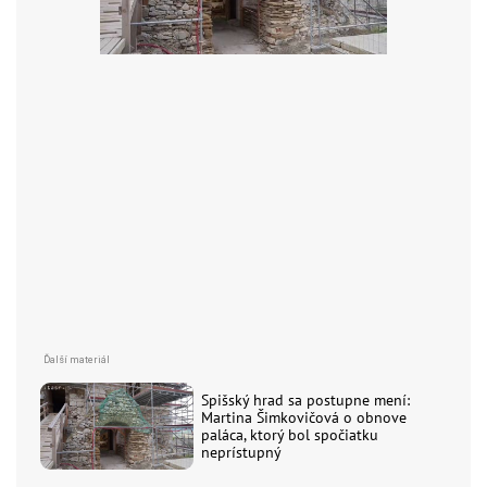
Spišský hrad sa postupne mení:
Martina Šimkovičová o obnove
paláca, ktorý bol spočiatku
neprístupný