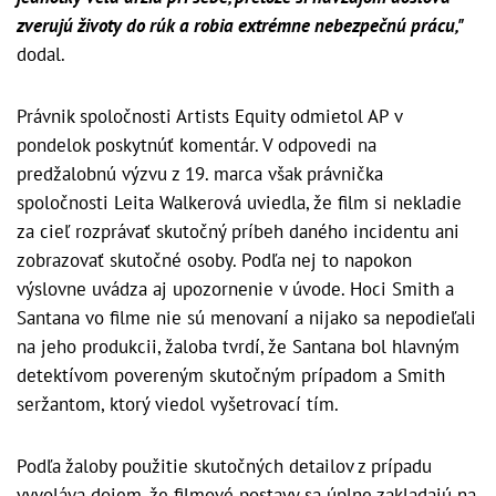
zverujú životy do rúk a robia extrémne nebezpečnú prácu,"
dodal.
Právnik spoločnosti Artists Equity odmietol AP v
pondelok poskytnúť komentár. V odpovedi na
predžalobnú výzvu z 19. marca však právnička
spoločnosti Leita Walkerová uviedla, že film si nekladie
za cieľ rozprávať skutočný príbeh daného incidentu ani
zobrazovať skutočné osoby. Podľa nej to napokon
výslovne uvádza aj upozornenie v úvode. Hoci Smith a
Santana vo filme nie sú menovaní a nijako sa nepodieľali
na jeho produkcii, žaloba tvrdí, že Santana bol hlavným
detektívom povereným skutočným prípadom a Smith
seržantom, ktorý viedol vyšetrovací tím.
Podľa žaloby použitie skutočných detailov z prípadu
vyvoláva dojem, že filmové postavy sa úplne zakladajú na