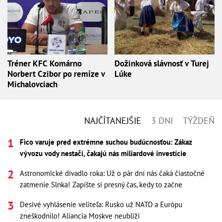
Tréner KFC Komárno
Dožinková slávnosť v Turej
Norbert Czibor po remíze v
Lúke
Michalovciach
NAJČÍTANEJŠIE
3 DNI
TÝŽDEŇ
Fico varuje pred extrémne suchou budúcnosťou: Zákaz
vývozu vody nestačí, čakajú nás miliardové investície
Astronomické divadlo roka: Už o pár dní nás čaká čiastočné
zatmenie Slnka! Zapíšte si presný čas, kedy to začne
Desivé vyhlásenie veliteľa: Rusko už NATO a Európu
zneškodnilo! Aliancia Moskve neublíži