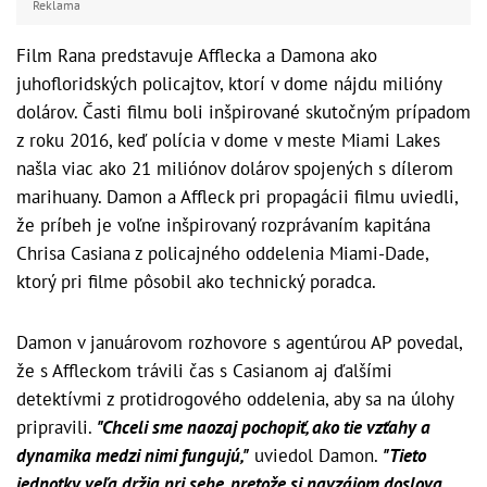
Reklama
Film Rana predstavuje Afflecka a Damona ako
juhofloridských policajtov, ktorí v dome nájdu milióny
dolárov. Časti filmu boli inšpirované skutočným prípadom
z roku 2016, keď polícia v dome v meste Miami Lakes
našla viac ako 21 miliónov dolárov spojených s dílerom
marihuany. Damon a Affleck pri propagácii filmu uviedli,
že príbeh je voľne inšpirovaný rozprávaním kapitána
Chrisa Casiana z policajného oddelenia Miami-Dade,
ktorý pri filme pôsobil ako technický poradca.
Damon v januárovom rozhovore s agentúrou AP povedal,
že s Affleckom trávili čas s Casianom aj ďalšími
detektívmi z protidrogového oddelenia, aby sa na úlohy
pripravili.
"Chceli sme naozaj pochopiť, ako tie vzťahy a
dynamika medzi nimi fungujú,"
uviedol Damon.
"Tieto
jednotky veľa držia pri sebe, pretože si navzájom doslova