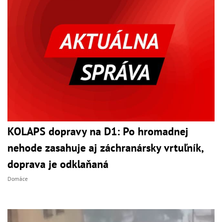
KOLAPS dopravy na D1: Po hromadnej
nehode zasahuje aj záchranársky vrtuľník,
doprava je odklaňaná
Domáce