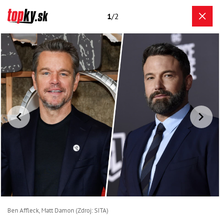
1
/2
Ben Affleck, Matt Damon (Zdroj: SITA)