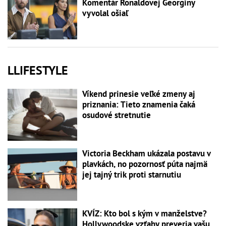
Komentár Ronaldovej Georginy
vyvolal ošiaľ
LLIFESTYLE
Víkend prinesie veľké zmeny aj
priznania: Tieto znamenia čaká
osudové stretnutie
Victoria Beckham ukázala postavu v
plavkách, no pozornosť púta najmä
jej tajný trik proti starnutiu
KVÍZ: Kto bol s kým v manželstve?
Hollywoodske vzťahy preveria vašu