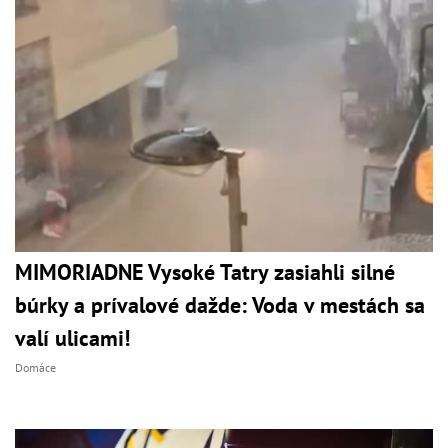
MIMORIADNE Vysoké Tatry zasiahli silné
búrky a prívalové dažde: Voda v mestách sa
valí ulicami!
Domáce