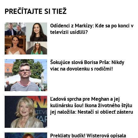
PREČÍTAJTE SI TIEŽ
Odídenci z Markízy: Kde sa po konci v
televízii usídlili?
Šokujúce slová Borisa Prša: Nikdy
viac na dovolenku s rodičmi!
Ľadová sprcha pre Meghan a jej
kulinársku šou! Ikona životného štýlu
jej naložila: Nestačí si obliecť zásteru
Prekliaty budík! Wisterová opísala