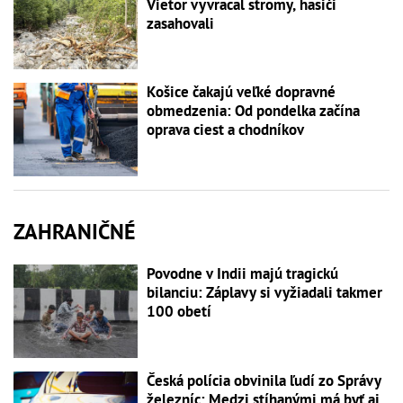
Vietor vyvracal stromy, hasiči
zasahovali
Košice čakajú veľké dopravné
obmedzenia: Od pondelka začína
oprava ciest a chodníkov
ZAHRANIČNÉ
Povodne v Indii majú tragickú
bilanciu: Záplavy si vyžiadali takmer
100 obetí
Česká polícia obvinila ľudí zo Správy
železníc: Medzi stíhanými má byť aj