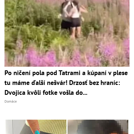
Po ničení pola pod Tatrami a kúpaní v plese
tu máme ďalší nešvár! Drzosť bez hraníc:
Dvojica kvôli fotke vošla do...
Domáce