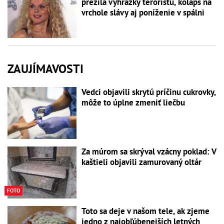
prežila vyhrážky teroristu, kolaps na
vrchole slávy aj poníženie v spálni
ZAUJÍMAVOSTI
Vedci objavili skrytú príčinu cukrovky,
môže to úplne zmeniť liečbu
Za múrom sa skrýval vzácny poklad: V
kaštieli objavili zamurovaný oltár
FOTO
Toto sa deje v našom tele, ak zjeme
jedno z najobľúbenejších letných