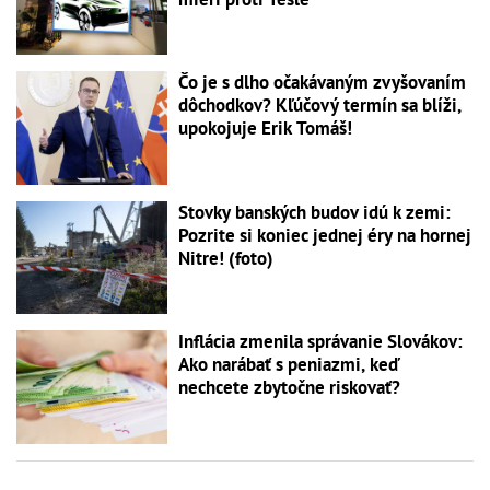
Čo je s dlho očakávaným zvyšovaním
dôchodkov? Kľúčový termín sa blíži,
upokojuje Erik Tomáš!
Stovky banských budov idú k zemi:
Pozrite si koniec jednej éry na hornej
Nitre! (foto)
Inflácia zmenila správanie Slovákov:
Ako narábať s peniazmi, keď
nechcete zbytočne riskovať?