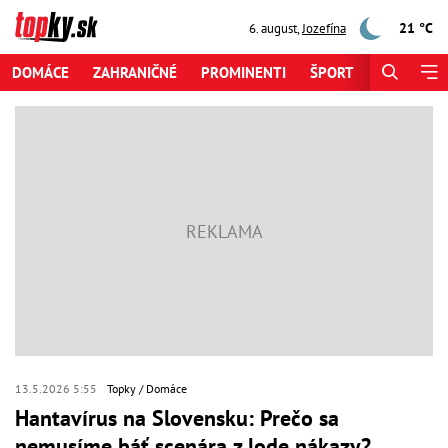
21 °C
6. august
,
Jozefína
DOMÁCE
ZAHRANIČNÉ
PROMINENTI
ŠPORT
ZAUJÍMAV
13.5.2026 5:55
Topky
Domáce
Hantavírus na Slovensku: Prečo sa
nemusíme báť scenára z lode nákazy?