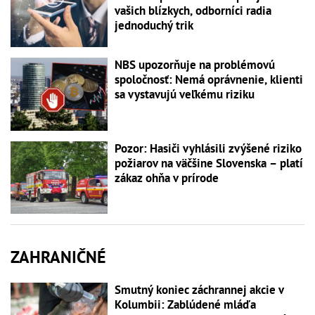
vašich blízkych, odborníci radia
jednoduchý trik
NBS upozorňuje na problémovú
spoločnosť: Nemá oprávnenie, klienti
sa vystavujú veľkému riziku
Pozor: Hasiči vyhlásili zvýšené riziko
požiarov na väčšine Slovenska – platí
zákaz ohňa v prírode
ZAHRANIČNÉ
Smutný koniec záchrannej akcie v
Kolumbii: Zablúdené mláďa