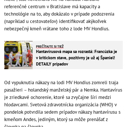
referenčné centrum v Bratislave má kapacity a
technológie na to, aby dokázalo v prípade podozrenia
(napríklad u cestovateľov) identifikovať akýkoľvek
nebezpečný kmeň vrátane toho z lode MV Hondius.
PREČÍTAJTE SI TIEŽ
Hantavírusová mapa sa rozrastá: Francúzka je
v kritickom stave, pozitívny je už aj Španiel!
DETAILY prípadov
Od vypuknutia nákazy na lodi MV Hondius zomreli traja
pasažieri – holandský manželský pár a Nemka. Hantavírus
je zriedkavé ochorenie, ktoré sa zvyčajne šíri medzi
hlodavcami. Svetová zdravotnícka organizácia (WHO) v
pondelok potvrdila sedem prípadov nákazy hantavírusu s
kmeňom Andes, jediným, ktorý sa môže prenášať z
človeka na človeka.