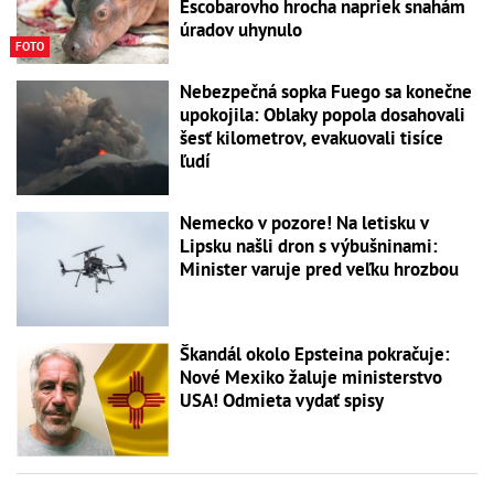
Escobarovho hrocha napriek snahám
úradov uhynulo
FOTO
Nebezpečná sopka Fuego sa konečne
upokojila: Oblaky popola dosahovali
šesť kilometrov, evakuovali tisíce
ľudí
Nemecko v pozore! Na letisku v
Lipsku našli dron s výbušninami:
Minister varuje pred veľku hrozbou
Škandál okolo Epsteina pokračuje:
Nové Mexiko žaluje ministerstvo
USA! Odmieta vydať spisy