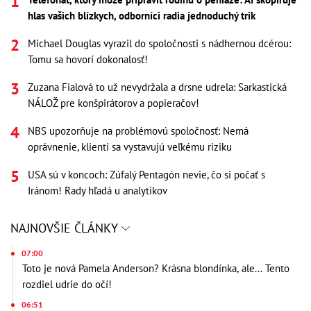
hlas vašich blízkych, odborníci radia jednoduchý trik
Michael Douglas vyrazil do spoločnosti s nádhernou dcérou:
Tomu sa hovorí dokonalosť!
Zuzana Fialová to už nevydržala a drsne udrela: Sarkastická
NÁLOŽ pre konšpirátorov a popieračov!
NBS upozorňuje na problémovú spoločnosť: Nemá
oprávnenie, klienti sa vystavujú veľkému riziku
USA sú v koncoch: Zúfalý Pentagón nevie, čo si počať s
Iránom! Rady hľadá u analytikov
NAJNOVŠIE ČLÁNKY
07:00
Toto je nová Pamela Anderson? Krásna blondínka, ale... Tento
rozdiel udrie do očí!
06:51