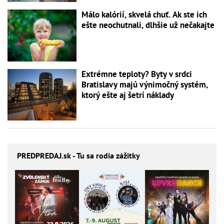
Málo kalórií, skvelá chuť. Ak ste ich
ešte neochutnali, dlhšie už nečakajte
Extrémne teploty? Byty v srdci
Bratislavy majú výnimočný systém,
ktorý ešte aj šetrí náklady
PREDPREDAJ
.sk - Tu sa rodia zážitky