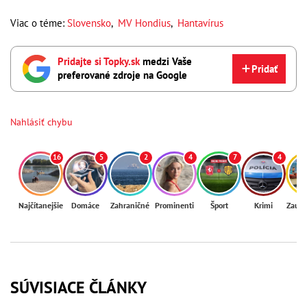
Viac o téme:
Slovensko
,
MV Hondius
,
Hantavírus
Pridajte si Topky.sk
medzi Vaše
Pridať
preferované zdroje na Google
Nahlásiť chybu
16
5
2
4
7
4
Najčítanejšie
Domáce
Zahraničné
Prominenti
Šport
Krimi
Zaují
SÚVISIACE ČLÁNKY