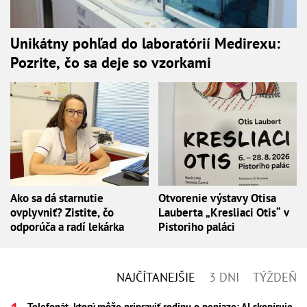
Unikátny pohľad do laboratórií Medirexu:
Pozrite, čo sa deje so vzorkami
Ako sa dá starnutie
Otvorenie výstavy Otisa
ovplyvniť? Zistite, čo
Lauberta „Kresliaci Otis“ v
odporúča a radí lekárka
Pistoriho paláci
NAJČÍTANEJŠIE
3 DNI
TÝŽDEŇ
Telefonát, ktorý môže pripraviť rodinu o peniaze: AI skopíruje