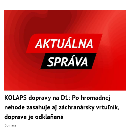
KOLAPS dopravy na D1: Po hromadnej
nehode zasahuje aj záchranársky vrtuľník,
doprava je odklaňaná
Domáce