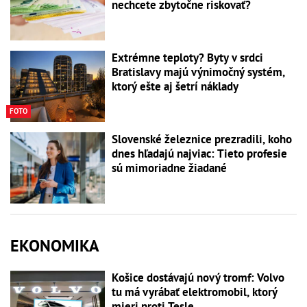
nechcete zbytočne riskovať?
Extrémne teploty? Byty v srdci
Bratislavy majú výnimočný systém,
ktorý ešte aj šetrí náklady
FOTO
Slovenské železnice prezradili, koho
dnes hľadajú najviac: Tieto profesie
sú mimoriadne žiadané
EKONOMIKA
Košice dostávajú nový tromf: Volvo
tu má vyrábať elektromobil, ktorý
mieri proti Tesle