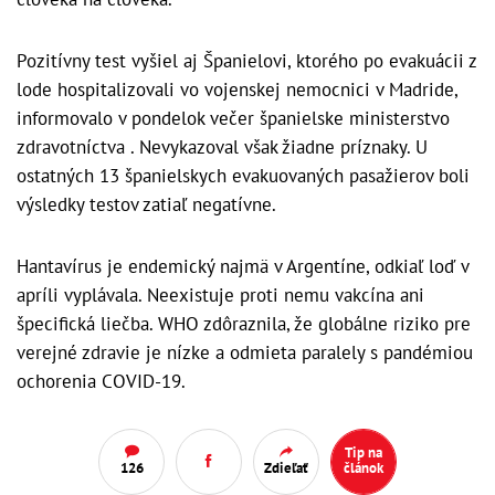
Pozitívny test vyšiel aj Španielovi, ktorého po evakuácii z
lode hospitalizovali vo vojenskej nemocnici v Madride,
informovalo v pondelok večer španielske ministerstvo
zdravotníctva . Nevykazoval však žiadne príznaky. U
ostatných 13 španielskych evakuovaných pasažierov boli
výsledky testov zatiaľ negatívne.
Hantavírus je endemický najmä v Argentíne, odkiaľ loď v
apríli vyplávala. Neexistuje proti nemu vakcína ani
špecifická liečba. WHO zdôraznila, že globálne riziko pre
verejné zdravie je nízke a odmieta paralely s pandémiou
ochorenia COVID-19.
Tip na
126
Zdieľať
článok