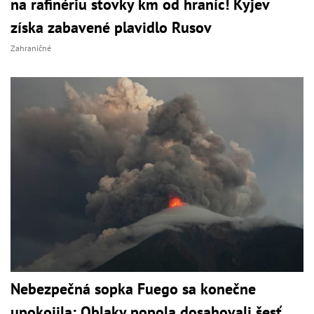
na rafinériu stovky km od hraníc! Kyjev
získa zabavené plavidlo Rusov
Zahraničné
Nebezpečná sopka Fuego sa konečne
upokojila: Oblaky popola dosahovali šesť