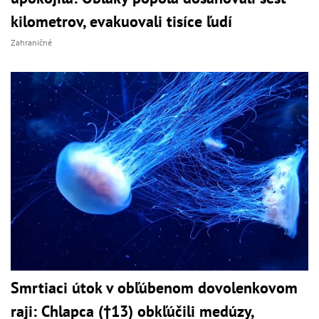
kilometrov, evakuovali tisíce ľudí
Zahraničné
Smrtiaci útok v obľúbenom dovolenkovom
raji: Chlapca (†13) obkľúčili medúzy,