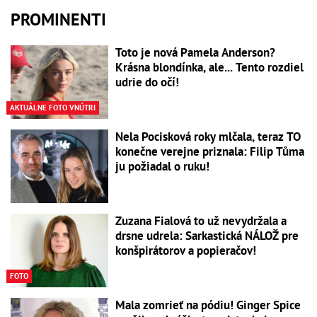
PROMINENTI
Toto je nová Pamela Anderson?
Krásna blondínka, ale... Tento rozdiel
udrie do očí!
AKTUÁLNE FOTO VNÚTRI
Nela Pocisková roky mlčala, teraz TO
konečne verejne priznala: Filip Tůma
ju požiadal o ruku!
Zuzana Fialová to už nevydržala a
drsne udrela: Sarkastická NÁLOŽ pre
konšpirátorov a popieračov!
FOTO
Mala zomrieť na pódiu! Ginger Spice