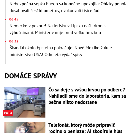
Nebezpečná sopka Fuego sa konečne upokojila: Oblaky popola
dosahovali šesť kilometrov, evakuovali tisíce ľudí
06:45
Nemecko v pozore! Na letisku v Lipsku našli dron s
výbušninami: Minister varuje pred veľku hrozbou
06:32
Škandál okolo Epsteina pokračuje: Nové Mexiko žaluje
ministerstvo USA! Odmieta vydať spisy
DOMÁCE SPRÁVY
Čo sa deje s vašou krvou po odbere?
Nahliadli sme do laboratória, kam sa
bežne nikto nedostane
FOTO
Telefonát, ktorý môže pripraviť
rodinu o peniaze: AI skopíruje hlas