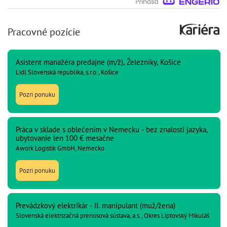
Pracovné pozície
Asistent manažéra predajne (m/ž), Železníky, Košice
Lidl Slovenská republika, s.r.o., Košice
Pozri ponuku
Práca v sklade s oblečením v Nemecku - bez znalosti jazyka,
ubytovanie len 100 € mesačne
Awork Logistik GmbH, Nemecko
Pozri ponuku
Prevádzkový elektrikár - II. manipulant (muž/žena)
Slovenská elektrizačná prenosová sústava, a.s., Okres Liptovský Mikuláš