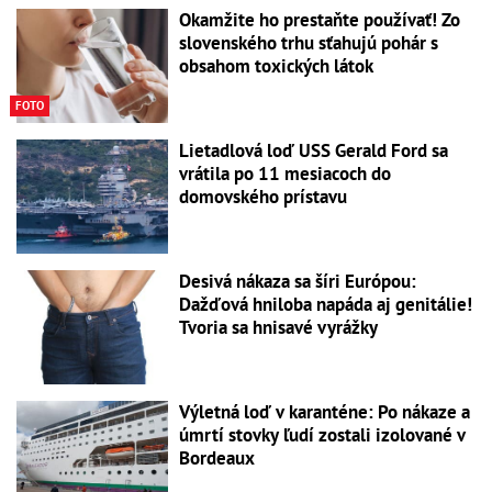
Okamžite ho prestaňte používať! Zo
slovenského trhu sťahujú pohár s
obsahom toxických látok
FOTO
Lietadlová loď USS Gerald Ford sa
vrátila po 11 mesiacoch do
domovského prístavu
Desivá nákaza sa šíri Európou:
Dažďová hniloba napáda aj genitálie!
Tvoria sa hnisavé vyrážky
Výletná loď v karanténe: Po nákaze a
úmrtí stovky ľudí zostali izolované v
Bordeaux