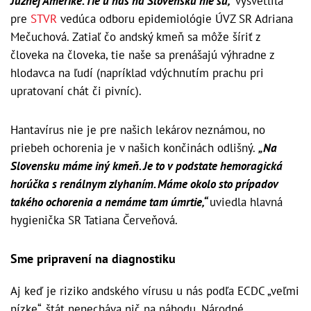
Južnej Amerike. Tie u nás na Slovensku nie sú,“
vysvetlila
pre
STVR
vedúca odboru epidemiológie ÚVZ SR Adriana
Mečuchová. Zatiaľ čo andský kmeň sa môže šíriť z
človeka na človeka, tie naše sa prenášajú výhradne z
hlodavca na ľudí (napríklad vdýchnutím prachu pri
upratovaní chát či pivníc).
Hantavírus nie je pre našich lekárov neznámou, no
priebeh ochorenia je v našich končinách odlišný.
„Na
Slovensku máme iný kmeň. Je to v podstate hemoragická
horúčka s renálnym zlyhaním. Máme okolo sto prípadov
takého ochorenia a nemáme tam úmrtie,“
uviedla hlavná
hygienička SR Tatiana Červeňová.
Sme pripravení na diagnostiku
Aj keď je riziko andského vírusu u nás podľa ECDC „veľmi
nízke“, štát nenecháva nič na náhodu. Národné