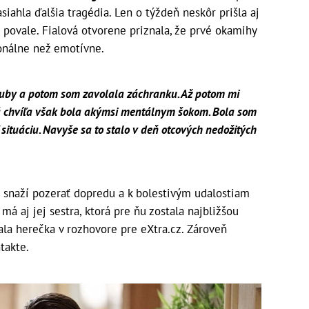
siahla ďalšia tragédia. Len o týždeň neskôr prišla aj
 povale. Fialová otvorene priznala, že prvé okamihy
ionálne než emotívne.
zuby a potom som zavolala záchranku. Až potom mi
rvá chvíľa však bola akýmsi mentálnym šokom. Bola som
 situáciu. Navyše sa to stalo v deň otcových nedožitých
s snaží pozerať dopredu a k bolestivým udalostiam
má aj jej sestra, ktorá pre ňu zostala najbližšou
la herečka v rozhovore pre eXtra.cz. Zároveň
takte.