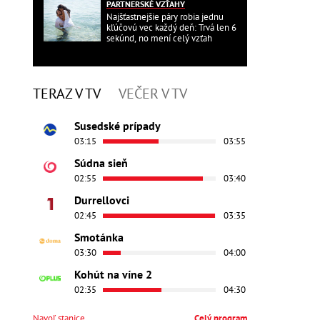
PARTNERSKÉ VZŤAHY
Najšťastnejšie páry robia jednu
kľúčovú vec každý deň: Trvá len 6
sekúnd, no mení celý vzťah
TERAZ V TV
VEČER V TV
Susedské prípady
03:15
03:55
Súdna sieň
02:55
03:40
Durrellovci
02:45
03:35
Smotánka
03:30
04:00
Kohút na víne 2
02:35
04:30
Navoľ stanice
Celý program