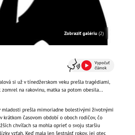
Zobraziť galériu
(2)
Vypočuť
článok
lová si už v tínedžerskom veku prešla tragédiami,
c zomrel na rakovinu, matka sa potom obesila...
 v mladosti prešla mimoriadne bolestivými životnými
a v krátkom časovom období o oboch rodičov, čo
ažších chvíľach sa mohla oprieť o svoju staršiu
ízky vzťah. Keď mala len šestnásť rokov, jej otec