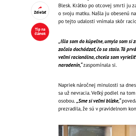
Blesk. Krátko po otcovej smrti ju za
Zdieľať
o svoju matku. Našla ju obesenú na
po tejto udalosti vnímala skôr rac
Tip na
článok
„Išla som do kúpeľne, umyla som si 
začalo dochádzať, čo sa stalo. Tá p
veľmi racionálna, chcela som vyriešiť
narodenín,“
zaspomínala si.
Napriek náročnej minulosti sa dne
sa už nevracia. Veľký podiel na tom 
osobou.
„Sme si veľmi blízke,“
poveda
prezradila, že sú v pravidelnom kon