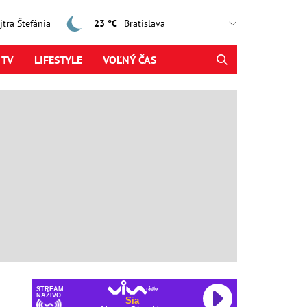
ajtra Štefánia
23 °C
 TV
LIFESTYLE
VOĽNÝ ČAS
STREAM
NAŽIVO
Sia