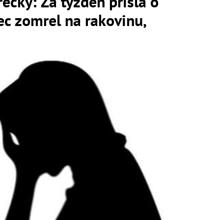
ečky: Za týždeň prišla o
tec zomrel na rakovinu,