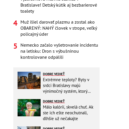
Bratislave! Detský kútik aj bezbarierové
toalety
Muž išiel darovať plazmu a zostal ako
OBARENÝ: NAHÝ človek v strope, veľký
policajný úder
Nemecko začalo vyšetrovanie incidentu
na letisku: Dron s výbušninou
kontrolovane odpálili
DOBRE VEDIEŤ
Extrémne teploty? Byty v
srdci Bratislavy majú
výnimočný systém, ktorý
ešte aj šetrí náklady
DOBRE VEDIEŤ
Málo kalórií, skvelá chuť. Ak
ste ich ešte neochutnali,
dlhšie už nečakajte
DOBRE VEDIEŤ