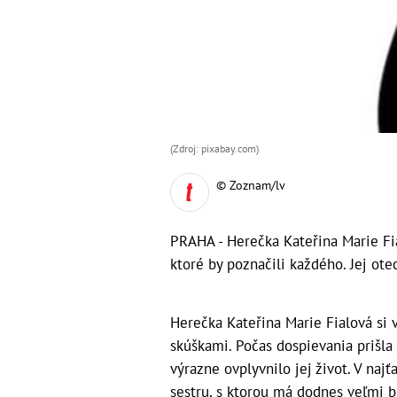
(Zdroj: pixabay.com)
© Zoznam/lv
PRAHA - Herečka Kateřina Marie Fia
ktoré by poznačili každého. Jej ote
Herečka Kateřina Marie Fialová si
skúškami. Počas dospievania prišl
výrazne ovplyvnilo jej život. V najť
sestru, s ktorou má dodnes veľmi bl