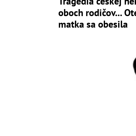
Tragédia českej her
oboch rodičov... O
matka sa obesila