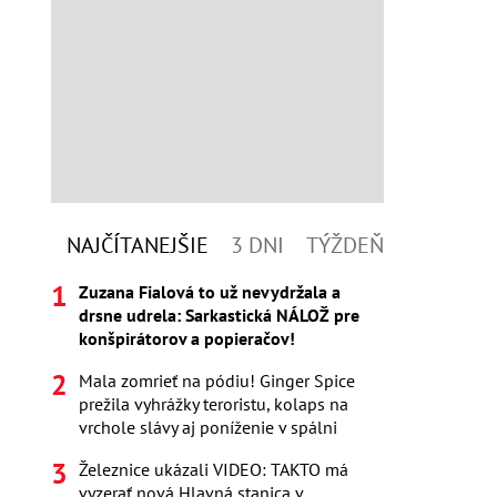
NAJČÍTANEJŠIE
3 DNI
TÝŽDEŇ
Zuzana Fialová to už nevydržala a
drsne udrela: Sarkastická NÁLOŽ pre
konšpirátorov a popieračov!
Mala zomrieť na pódiu! Ginger Spice
prežila vyhrážky teroristu, kolaps na
vrchole slávy aj poníženie v spálni
Železnice ukázali VIDEO: TAKTO má
vyzerať nová Hlavná stanica v