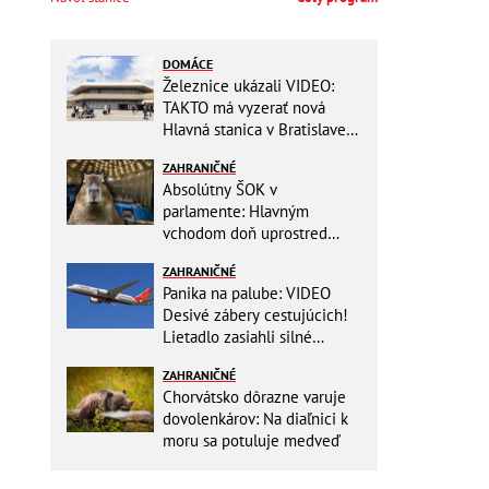
DOMÁCE
Železnice ukázali VIDEO:
TAKTO má vyzerať nová
Hlavná stanica v Bratislave!
Detský kútik aj bezbarierové
ZAHRANIČNÉ
toalety
Absolútny ŠOK v
parlamente: Hlavným
vchodom doň uprostred
zasadania napochodovali
ZAHRANIČNÉ
KAPYBARY, kde sa tam
Panika na palube: VIDEO
nabrali?
Desivé zábery cestujúcich!
Lietadlo zasiahli silné
turbulencie! 17 zranených
ZAHRANIČNÉ
Chorvátsko dôrazne varuje
dovolenkárov: Na diaľnici k
moru sa potuluje medveď