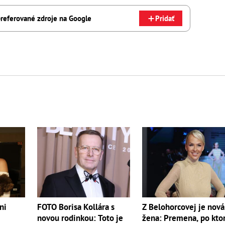
referované zdroje na Google
Pridať
ni
FOTO Borisa Kollára s
Z Belohorcovej je nová
novou rodinkou: Toto je
žena: Premena, po kto