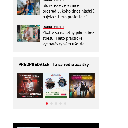
Slovenské železnice
prezradili, koho dnes hľadajú
najviac: Tieto profesie sú
mimoriadne žiadané
DOBRE VEDIEŤ
Zbaľte sa na letný piknik bez
stresu: Tieto praktické
vychytávky vám ušetria
miesto v batohu!
PREDPREDAJ
.sk - Tu sa rodia zážitky