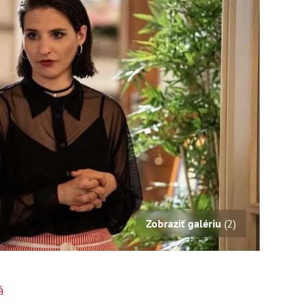
Zobraziť galériu
(2)
á