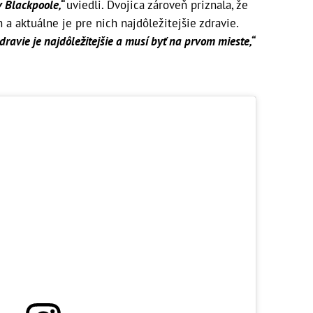
v Blackpoole,“
uviedli. Dvojica zároveň priznala, že
h a aktuálne je pre nich najdôležitejšie zdravie.
ravie je najdôležitejšie a musí byť na prvom mieste,“