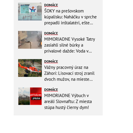
DOMÁCE
ŠOKY na prešovskom
kúpalisku: Naháčku v sprche
prepadli inštalatéri, ešte
väčšia hrôza číhala v
DOMÁCE
BAZÉNE
MIMORIADNE Vysoké Tatry
zasiahli silné búrky a
prívalové dažde: Voda v
mestách sa valí ulicami!
DOMÁCE
Vážny pracovný úraz na
Záhorí: Lisovací stroj zranil
dvoch mužov, na mieste
zasahoval vrtuľník: Na
DOMÁCE
pomoc musel priletieť
MIMORIADNE Výbuch v
vrtuľník
areáli Slovnaftu: Z miesta
stúpa hustý čierny dym!