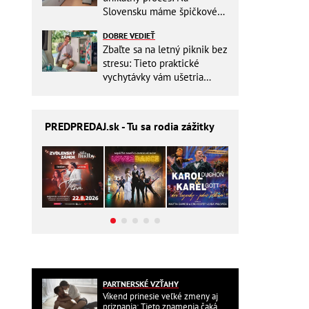
Slovensku máme špičkové
pracovisko
DOBRE VEDIEŤ
Zbaľte sa na letný piknik bez
stresu: Tieto praktické
vychytávky vám ušetria
miesto v batohu!
PREDPREDAJ
.sk - Tu sa rodia zážitky
PARTNERSKÉ VZŤAHY
Víkend prinesie veľké zmeny aj
priznania: Tieto znamenia čaká