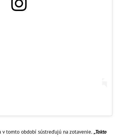
sa v tomto období sústreďujú na zotavenie.
„Takto