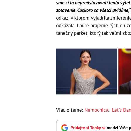
sme si to nepredstavovali tento výle
zotavenie. Čoskoro sa všetci uvidíme,
odkaz, v ktorom vyjadrila zmiereni
odkázala. Laure prajeme rýchle uzd
tanečný parket, ktorý tak veľmi zb
Viac o téme:
Nemocnica
,
Let's Da
Pridajte si Topky.sk
medzi Vaše p