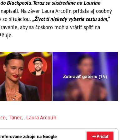
t do Blackpoolu. Teraz sa sústredíme na Laurino
“
napísali. Na záver Laura Arcolin pridala aj osobný
e so situáciou.
„Život ti niekedy vyberie cestu sám,“
ravenie, aby sa čoskoro mohla vrátiť späť na
ožňuje.
Zobraziť galériu
(19)
nce
,
Tanec
,
Laura Arcolin
referované zdroje na Google
Pridať