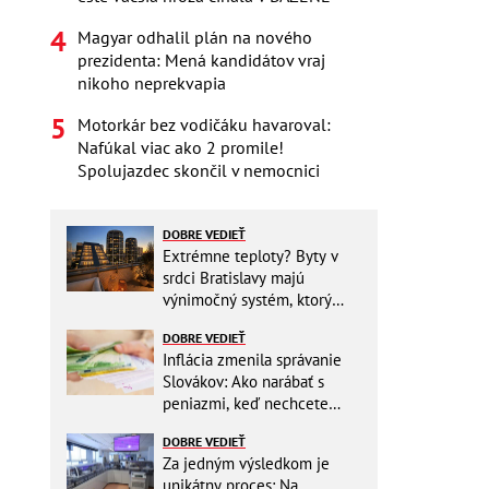
Magyar odhalil plán na nového
prezidenta: Mená kandidátov vraj
nikoho neprekvapia
Motorkár bez vodičáku havaroval:
Nafúkal viac ako 2 promile!
Spolujazdec skončil v nemocnici
DOBRE VEDIEŤ
Extrémne teploty? Byty v
srdci Bratislavy majú
výnimočný systém, ktorý
ešte aj šetrí náklady
DOBRE VEDIEŤ
Inflácia zmenila správanie
Slovákov: Ako narábať s
peniazmi, keď nechcete
zbytočne riskovať?
DOBRE VEDIEŤ
Za jedným výsledkom je
unikátny proces: Na