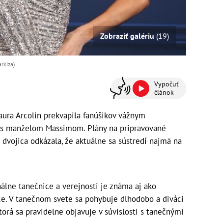
Zobraziť galériu
(19)
rkíza)
Vypočuť
článok
ura Arcolin prekvapila fanúšikov vážnym
u s manželom Massimom. Plány na pripravované
 dvojica odkázala, že aktuálne sa sústredí najmä na
nálne tanečnice a verejnosti je známa aj ako
ce. V tanečnom svete sa pohybuje dlhodobo a diváci
torá sa pravidelne objavuje v súvislosti s tanečnými