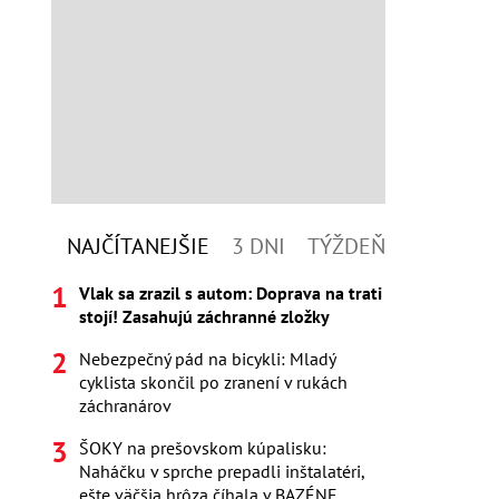
NAJČÍTANEJŠIE
3 DNI
TÝŽDEŇ
Vlak sa zrazil s autom: Doprava na trati
stojí! Zasahujú záchranné zložky
Nebezpečný pád na bicykli: Mladý
cyklista skončil po zranení v rukách
záchranárov
ŠOKY na prešovskom kúpalisku:
Naháčku v sprche prepadli inštalatéri,
ešte väčšia hrôza číhala v BAZÉNE