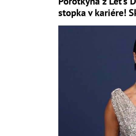
Porotkyňa z Let’s 
stopka v kariére! S