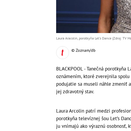
Laura Aracolin, porotkyňa Let's Dance (Zdroj: TV Ma
© Zoznam/db
BLACKPOOL - Tanečná porotkyňa La
oznámením, ktoré zverejnila spol
podujatie sa museli náhle zmeniť a
jej zdravotný stav.
Laura Arcolin patrí medzi profesio
porotkyňa televíznej šou Let’s Dan
ju vnímajú ako výraznú osobnosť, k