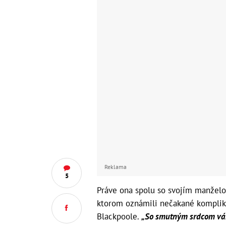
Reklama
5
Práve ona spolu so svojím manžel
ktorom oznámili nečakané komplik
Blackpoole.
„So smutným srdcom vá