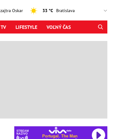
, zajtra Oskar
33 °C
 TV
LIFESTYLE
VOĽNÝ ČAS
STREAM
NAŽIVO
Portugal. The Man