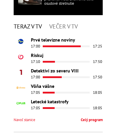
osudové stretnutie
TERAZ V TV
VEČER V TV
Prvé televízne noviny
17:00
17:25
Riskuj
17:10
17:50
Detektívi zo severu VIII
17:00
17:50
Vôňa vášne
17:05
18:05
Letecké katastrofy
17:05
18:05
Navoľ stanice
Celý program