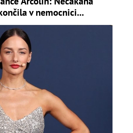
Dance Arcolin: Nečakaná
končila v nemocnici...