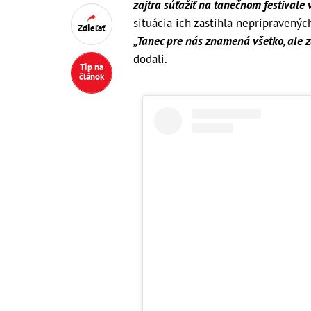
zajtra súťažiť na tanečnom festivale 
situácia ich zastihla nepripravenýc
Zdieľať
„Tanec pre nás znamená všetko, ale zd
dodali.
Tip na
článok