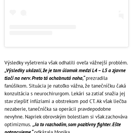
Výsledky vyšetrenia však odhalili oveľa vážnejší problém.
„Výsledky ukázali, že je tam úlomok medzi L4 – L5 a zjavne
tlačí na nerv. Preto tá ochabnutá noha,“
prezradila
fanúšikom. Situácia je natoľko vážna, že tanečníčku čaká
konzultácia s neurochirurgom. Lekári sa zatiaľ snažia jej
stav zlepšiť infúziami a obstrekom pod CT. Ak však liečba
nezaberie, tanečníčka sa operácii pravdepodobne
nevyhne. Napriek obrovským bolestiam si však zachováva
optimizmus.
„Ja to rozchodím, som pozitívny fighter. Ešte
potancujeme,“
odkázala Monika.