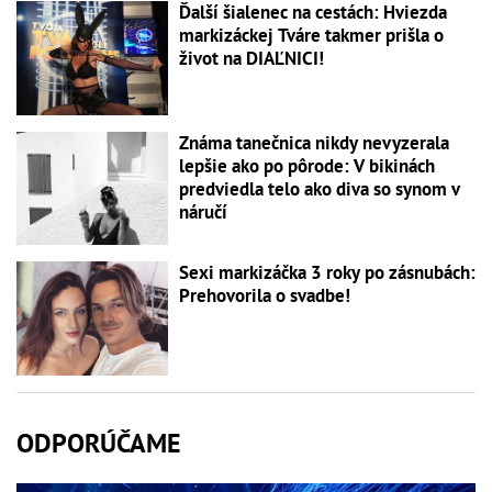
Ďalší šialenec na cestách: Hviezda
markizáckej Tváre takmer prišla o
život na DIAĽNICI!
Známa tanečnica nikdy nevyzerala
lepšie ako po pôrode: V bikinách
predviedla telo ako diva so synom v
náručí
Sexi markizáčka 3 roky po zásnubách:
Prehovorila o svadbe!
ODPORÚČAME