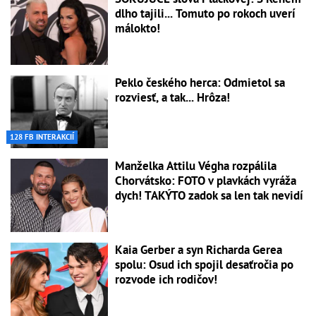
dlho tajili... Tomuto po rokoch uverí
málokto!
Peklo českého herca: Odmietol sa
rozviesť, a tak... Hrôza!
128 FB INTERAKCIÍ
Manželka Attilu Végha rozpálila
Chorvátsko: FOTO v plavkách vyráža
dych! TAKÝTO zadok sa len tak nevidí
Kaia Gerber a syn Richarda Gerea
spolu: Osud ich spojil desaťročia po
rozvode ich rodičov!