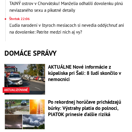
TAJNÝ ostrov v Chorvátsku! Manželia odhalili dovolenku plnú
neviazaného sexu a pikatné detaily
Štvrtok 22:06
Ľudia narodení v štyroch mesiacoch si nevedia oddýchnuť ani
na dovolenke: Patríte medzi nich aj vy?
DOMÁCE SPRÁVY
AKTUÁLNE Nové informácie z
kúpaliska pri Šali: 8 ľudí skončilo v
nemocnici
AKTUALIZOVANÉ
Po rekordnej horúčave prichádzajú
búrky: Výstrahy platia do polnoci,
PIATOK prinesie ďalšie riziká