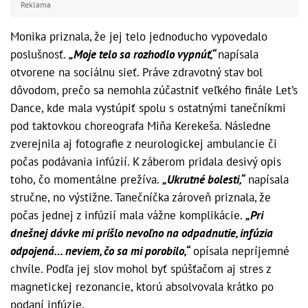
Reklama
Monika priznala, že jej telo jednoducho vypovedalo
poslušnosť.
„Moje telo sa rozhodlo vypnúť,“
napísala
otvorene na sociálnu sieť. Práve zdravotný stav bol
dôvodom, prečo sa nemohla zúčastniť veľkého finále Let’s
Dance, kde mala vystúpiť spolu s ostatnými tanečníkmi
pod taktovkou choreografa Miňa Kerekeša. Následne
zverejnila aj fotografie z neurologickej ambulancie či
počas podávania infúzií. K záberom pridala desivý opis
toho, čo momentálne prežíva.
„Ukrutné bolesti,“
napísala
stručne, no výstižne. Tanečníčka zároveň priznala, že
počas jednej z infúzií mala vážne komplikácie.
„Pri
dnešnej dávke mi prišlo nevoľno na odpadnutie, infúzia
odpojená… neviem, čo sa mi porobilo,“
opísala nepríjemné
chvíle. Podľa jej slov mohol byť spúšťačom aj stres z
magnetickej rezonancie, ktorú absolvovala krátko po
podaní infúzie.