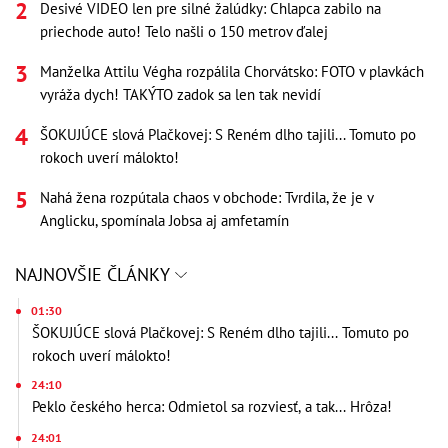
Desivé VIDEO len pre silné žalúdky: Chlapca zabilo na
priechode auto! Telo našli o 150 metrov ďalej
Manželka Attilu Végha rozpálila Chorvátsko: FOTO v plavkách
vyráža dych! TAKÝTO zadok sa len tak nevidí
ŠOKUJÚCE slová Plačkovej: S Reném dlho tajili... Tomuto po
rokoch uverí málokto!
Nahá žena rozpútala chaos v obchode: Tvrdila, že je v
Anglicku, spomínala Jobsa aj amfetamín
NAJNOVŠIE ČLÁNKY
01:30
ŠOKUJÚCE slová Plačkovej: S Reném dlho tajili... Tomuto po
rokoch uverí málokto!
24:10
Peklo českého herca: Odmietol sa rozviesť, a tak... Hrôza!
24:01