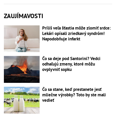
ZAUJÍMAVOSTI
Príliš veľa šťastia môže zlomiť srdce:
Lekári opísali zriedkavý syndróm!
Napodobňuje infarkt
Čo sa deje pod Santorini? Vedci
odhaľujú zmeny, ktoré môžu
ovplyvniť sopku
Čo sa stane, keď prestanete jesť
mliečne výrobky? Toto by ste mali
vedieť