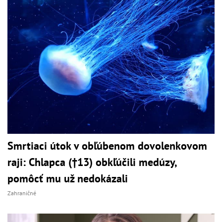
Smrtiaci útok v obľúbenom dovolenkovom
raji: Chlapca (†13) obkľúčili medúzy,
pomôcť mu už nedokázali
Zahraničné