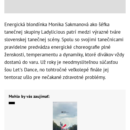
Energická blondínka Monika Sakmanová ako šéfka
tanečnej skupiny Ladylicious patrí medzi výrazné tváre
slovenskej tanečnej scény. Spolu so svojimi tanečnicami
pravidelne predvádza energické choreografie plné
ženskosti, temperamentu a dynamiky, ktoré divákov vždy
dostanú do varu. Už roky je neodmysliteľnou súčasťou
šou Let's Dance, no tohtročné veľkolepé finále jej
tentoraz ušlo pre nečakané zdravotné problémy.
Mohlo by vás zaujímať: