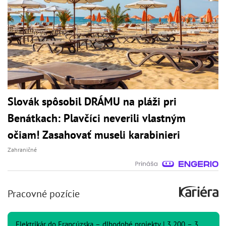
Slovák spôsobil DRÁMU na pláži pri
Benátkach: Plavčíci neverili vlastným
očiam! Zasahovať museli karabinieri
Zahraničné
Pracovné pozície
Elektrikár do Francúzska – dlhodobé projekty | 3 200 – 3