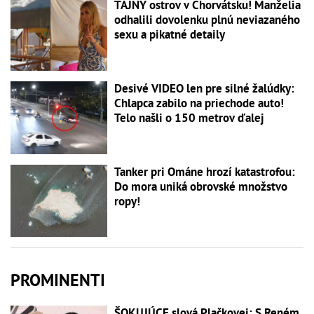
TAJNÝ ostrov v Chorvátsku! Manželia
odhalili dovolenku plnú neviazaného
sexu a pikatné detaily
Desivé VIDEO len pre silné žalúdky:
Chlapca zabilo na priechode auto!
Telo našli o 150 metrov ďalej
Tanker pri Ománe hrozí katastrofou:
Do mora uniká obrovské množstvo
ropy!
PROMINENTI
ŠOKUJÚCE slová Plačkovej: S Reném