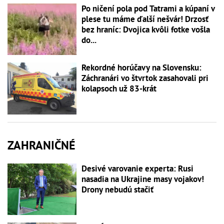
Po ničení pola pod Tatrami a kúpaní v
plese tu máme ďalší nešvár! Drzosť
bez hraníc: Dvojica kvôli fotke vošla
do...
Rekordné horúčavy na Slovensku:
Záchranári vo štvrtok zasahovali pri
kolapsoch už 83-krát
ZAHRANIČNÉ
Desivé varovanie experta: Rusi
nasadia na Ukrajine masy vojakov!
Drony nebudú stačiť