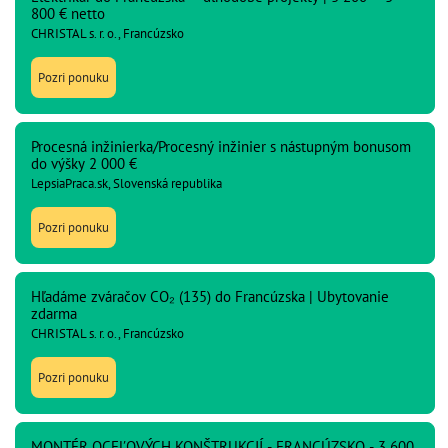
800 € netto
CHRISTAL s. r. o., Francúzsko
Pozri ponuku
Procesná inžinierka/Procesný inžinier s nástupným bonusom
do výšky 2 000 €
LepsiaPraca.sk, Slovenská republika
Pozri ponuku
Hľadáme zváračov CO₂ (135) do Francúzska | Ubytovanie
zdarma
CHRISTAL s. r. o., Francúzsko
Pozri ponuku
MONTÉR OCEĽOVÝCH KONŠTRUKCIÍ - FRANCÚZSKO - 3 600