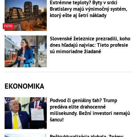
Extrémne teploty? Byty v srdci
Bratislavy majú výnimočný systém,
ktorý ešte aj šetrí náklady
FOTO
Slovenské železnice prezradili, koho
dnes hľadajú najviac: Tieto profesie
sú mimoriadne žiadané
EKONOMIKA
Podvod či geniálny ťah? Trump
predáva elite drahocenné
milisekundy. Bežní investori nemajú
šancu!
Reštrukturalizácia zlyhala. Známy