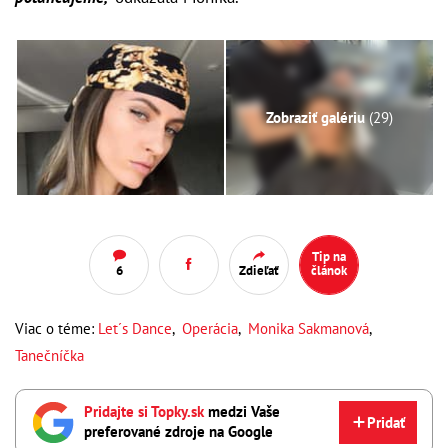
Zobraziť galériu
(29)
Tip na
6
Zdieľať
článok
Viac o téme:
Let´s Dance
,
Operácia
,
Monika Sakmanová
,
Tanečníčka
Pridajte si Topky.sk
medzi Vaše
Pridať
preferované zdroje na Google