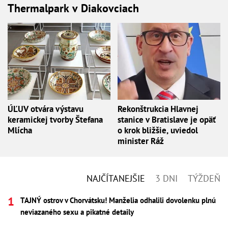
Thermalpark v Diakovciach
ÚĽUV otvára výstavu
Rekonštrukcia Hlavnej
keramickej tvorby Štefana
stanice v Bratislave je opäť
Mlícha
o krok bližšie, uviedol
minister Ráž
NAJČÍTANEJŠIE
3 DNI
TÝŽDEŇ
TAJNÝ ostrov v Chorvátsku! Manželia odhalili dovolenku plnú
neviazaného sexu a pikatné detaily