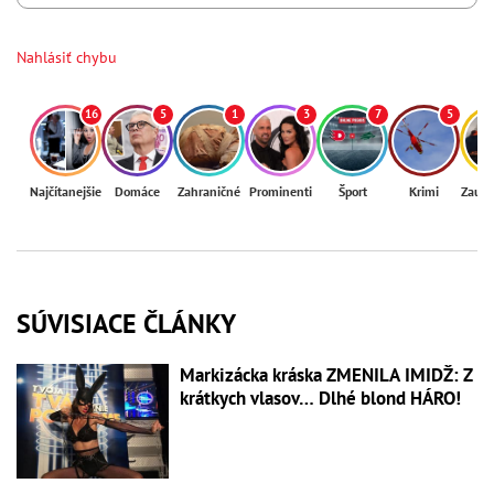
Nahlásiť chybu
16
5
1
3
7
5
Najčítanejšie
Domáce
Zahraničné
Prominenti
Šport
Krimi
Zaují
SÚVISIACE ČLÁNKY
Markizácka kráska ZMENILA IMIDŽ: Z
krátkych vlasov… Dlhé blond HÁRO!