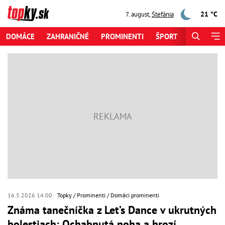
21 °C
7. august
,
Štefánia
DOMÁCE
ZAHRANIČNÉ
PROMINENTI
ŠPORT
ZAUJÍMAV
16.5.2026 14:00
Topky
Prominenti
Domáci prominenti
Známa tanečníčka z Let’s Dance v ukrutných
bolestiach: Ochabnutá noha a hrozí