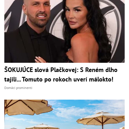
ŠOKUJÚCE slová Plačkovej: S Reném dlho
tajili... Tomuto po rokoch uverí málokto!
Domáci prominenti