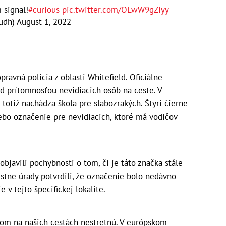
 signal!
#curious
pic.twitter.com/OLwW9gZiyy
udh)
August 1, 2022
avná polícia z oblasti Whitefield. Oficiálne
ed prítomnosťou nevidiacich osôb na ceste. V
a totiž nachádza škola pre slabozrakých. Štyri čierne
bo označenie pre nevidiacich, ktoré má vodičov
objavili pochybnosti o tom, či je táto značka stále
estne úrady potvrdili, že označenie bolo nedávno
v tejto špecifickej lokalite.
lom na našich cestách nestretnú. V európskom