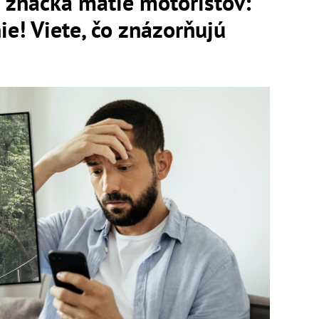
 značka mätie motoristov:
ie! Viete, čo znázorňujú