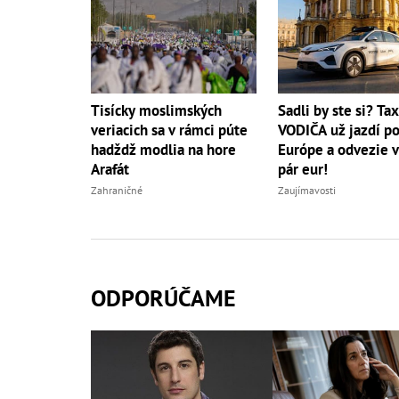
Tisícky moslimských
Sadli by ste si? Ta
veriacich sa v rámci púte
VODIČA už jazdí p
hadždž modlia na hore
Európe a odvezie v
Arafát
pár eur!
Zahraničné
Zaujímavosti
ODPORÚČAME