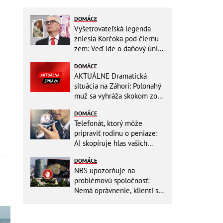
DOMÁCE
Vyšetrovateľská legenda
zniesla Korčoka pod čiernu
zem: Veď ide o daňový únik
za DESAŤTISÍCE a trestá sa
DOMÁCE
basou!
AKTUÁLNE Dramatická
situácia na Záhorí: Polonahý
muž sa vyhráža skokom zo
stožiara, vlaky cez stanicu
DOMÁCE
nepremávajú
Telefonát, ktorý môže
pripraviť rodinu o peniaze:
AI skopíruje hlas vašich
blízkych, odborníci radia
DOMÁCE
jednoduchý trik
NBS upozorňuje na
problémovú spoločnosť:
Nemá oprávnenie, klienti sa
vystavujú veľkému riziku