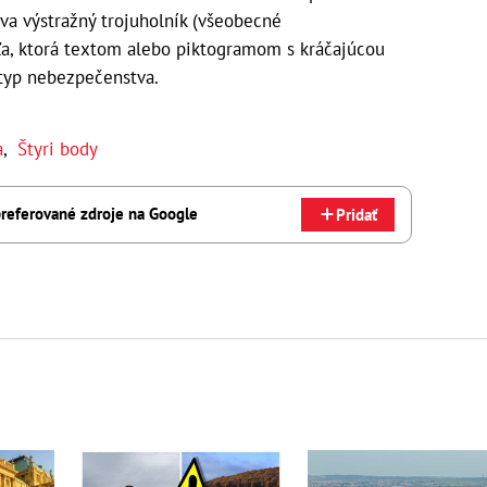
va výstražný trojuholník (všeobecné
a, ktorá textom alebo piktogramom s kráčajúcou
 typ nebezpečenstva.
a
,
Štyri body
referované zdroje na Google
Pridať