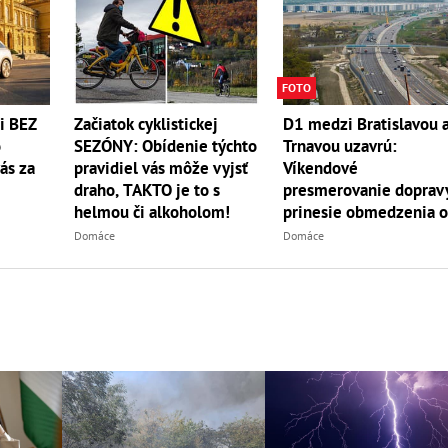
FOTO
D1 medzi Bratislavou 
xi BEZ
Začiatok cyklistickej
Trnavou uzavrú:
o
SEZÓNY: Obídenie týchto
Víkendové
ás za
pravidiel vás môže vyjsť
presmerovanie doprav
draho, TAKTO je to s
prinesie obmedzenia 
helmou či alkoholom!
piatka večera
Domáce
Domáce