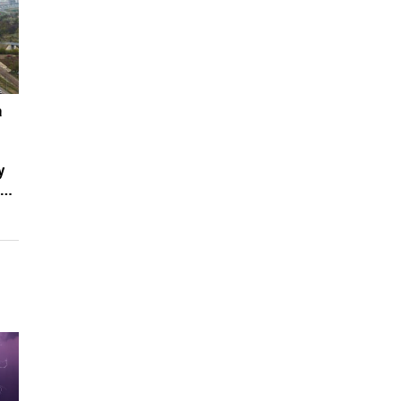
a
y
od