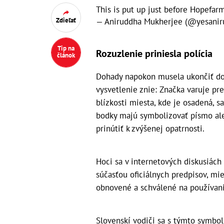
This is put up just before Hopefarm
— Aniruddha Mukherjee (@yesanir
Zdieľať
Tip na
Rozuzlenie priniesla polícia
článok
Dohady napokon musela ukončiť dopr
vysvetlenie znie: Značka varuje pr
blízkosti miesta, kde je osadená, s
bodky majú symbolizovať písmo ale
prinútiť k zvýšenej opatrnosti.
Hoci sa v internetových diskusiách 
súčasťou oficiálnych predpisov, mi
obnovené a schválené na používanie 
Slovenskí vodiči sa s týmto symbo