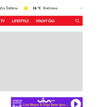
ajtra Štefánia
26 °C
 TV
LIFESTYLE
VOĽNÝ ČAS
STREAM
NAŽIVO
Myles Smith & Niall Horan