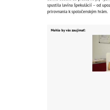
spustila lavína špekulácií – od upo
prirovnania k spoločenským hrám.
Mohlo by vás zaujímať: