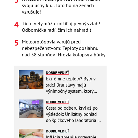
svoju úchylku... Toto ho na ženách
vzrušuje!
Tieto vety môžu zničiť aj pevný vzťah!
Odborníčka radí, čím ich nahradiť
Meteorológovia varujú pred
nebezpečenstvom: Teploty dosiahnu
nad 38 stupňov! Hrozia kolapsy a búrky
DOBRE VEDIEŤ
Extrémne teploty? Byty v
srdci Bratislavy majú
výnimočný systém, ktorý
ešte aj šetrí náklady
DOBRE VEDIEŤ
Cesta od odberu krvi až po
výsledok: Unikátny pohľad
do špičkového laboratória na
Slovensku
DOBRE VEDIEŤ
Inflácia zmenila správanie