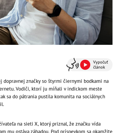
Vypočuť
článok
 dopravnej značky so štyrmi čiernymi bodkami na
ernetu. Vodiči, ktorí ju míňali v indickom meste
tak sa do pátrania pustila komunita na sociálnych
l.
vateľa na sieti X, ktorý priznal, že značku vída
nam mu ostáva záhadou. Pod príspevkom sa okamžite