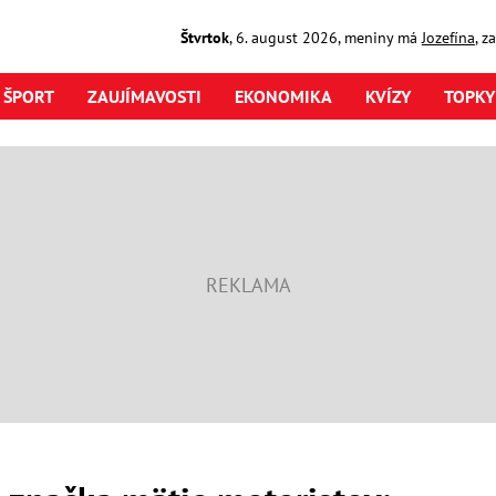
Štvrtok
,
6. august
2026
,
meniny má
Jozefína
, z
ŠPORT
ZAUJÍMAVOSTI
EKONOMIKA
KVÍZY
TOPKY