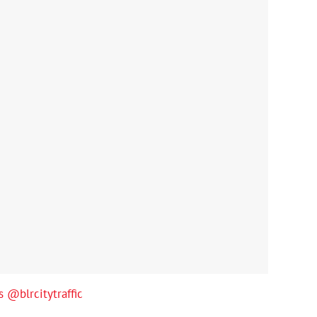
s
@blrcitytraffic