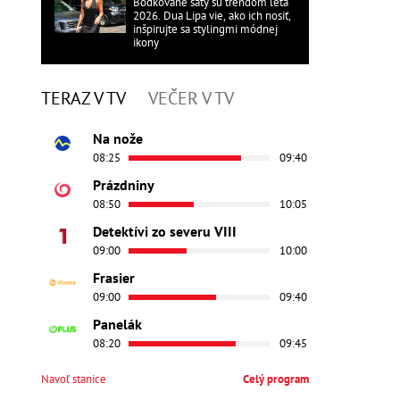
Bodkované šaty sú trendom leta
2026. Dua Lipa vie, ako ich nosiť,
inšpirujte sa stylingmi módnej
ikony
TERAZ V TV
VEČER V TV
Na nože
08:25
09:40
Prázdniny
08:50
10:05
Detektívi zo severu VIII
09:00
10:00
Frasier
09:00
09:40
Panelák
08:20
09:45
Navoľ stanice
Celý program