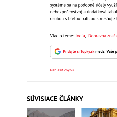
systéme sa na podobné účely využí
nebezpečenstvo) a dodátková tabuľ
osobou s bielou palicou spresňuje
Viac o téme:
India
,
Dopravná znač
Pridajte si Topky.sk
medzi Vaše p
Nahlásiť chybu
SÚVISIACE ČLÁNKY