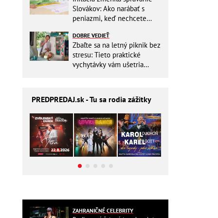
Slovákov: Ako narábať s
peniazmi, keď nechcete
zbytočne riskovať?
DOBRE VEDIEŤ
Zbaľte sa na letný piknik bez
stresu: Tieto praktické
vychytávky vám ušetria
miesto v batohu!
PREDPREDAJ
.sk - Tu sa rodia zážitky
ZAHRANIČNÉ CELEBRITY