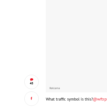
43
Reklama
What traffic symbol is this?
@wftrp