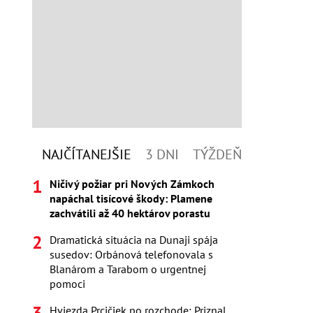
NAJČÍTANEJŠIE
3 DNI
TÝŽDEŇ
Ničivý požiar pri Nových Zámkoch
napáchal tisícové škody: Plamene
zachvátili až 40 hektárov porastu
Dramatická situácia na Dunaji spája
susedov: Orbánová telefonovala s
Blanárom a Tarabom o urgentnej
pomoci
Hviezda Prcičiek po rozchode: Priznal