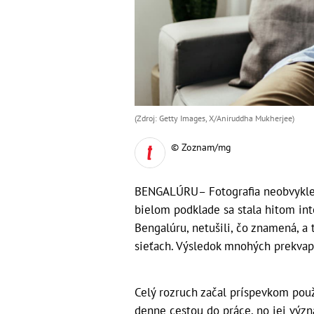
(Zdroj: Getty Images, X/Aniruddha Mukherjee)
© Zoznam/mg
BENGALÚRU– Fotografia neobvyklej
bielom podklade sa stala hitom int
Bengalúru, netušili, čo znamená, a 
sieťach. Výsledok mnohých prekvapi
Celý rozruch začal príspevkom použí
denne cestou do práce, no jej výz