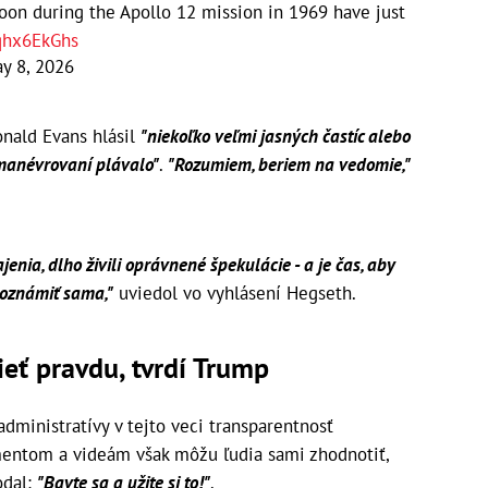
on during the Apollo 12 mission in 1969 have just
qhx6EkGhs
y 8, 2026
onald Evans hlásil
"niekoľko veľmi jasných častíc alebo
 manévrovaní plávalo"
.
"Rozumiem, beriem na vedomie,"
enia, dlho živili oprávnené špekulácie - a je čas, aby
zoznámiť sama,"
uviedol vo vyhlásení Hegseth.
ieť pravdu, tvrdí Trump
dministratívy v tejto veci transparentnosť
entom a videám však môžu ľudia sami zhodnotiť,
odal:
"Bavte sa a užite si to!"
.