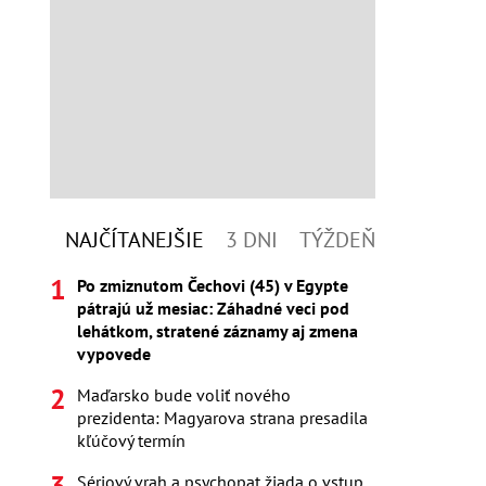
NAJČÍTANEJŠIE
3 DNI
TÝŽDEŇ
Po zmiznutom Čechovi (45) v Egypte
pátrajú už mesiac: Záhadné veci pod
lehátkom, stratené záznamy aj zmena
vypovede
Maďarsko bude voliť nového
prezidenta: Magyarova strana presadila
kľúčový termín
Sériový vrah a psychopat žiada o vstup