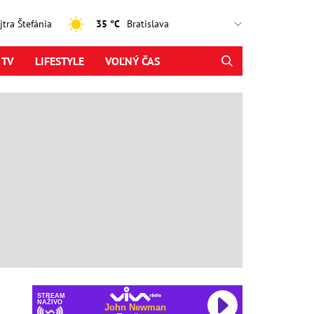
ajtra Štefánia
35 °C
 TV
LIFESTYLE
VOĽNÝ ČAS
STREAM
NAŽIVO
John Newman