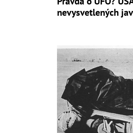
Pravda o UFO? USA
nevysvetlených jav