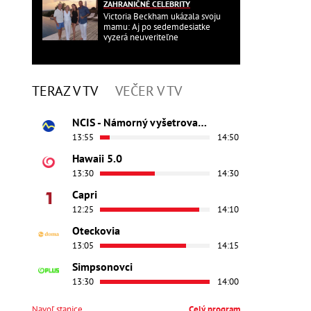
ZAHRANIČNÉ CELEBRITY
Victoria Beckham ukázala svoju
mamu: Aj po sedemdesiatke
vyzerá neuveriteľne
TERAZ V TV
VEČER V TV
NCIS - Námorný vyšetrovací úrad
13:55
14:50
Hawaii 5.0
13:30
14:30
Capri
12:25
14:10
Oteckovia
13:05
14:15
Simpsonovci
13:30
14:00
Navoľ stanice
Celý program