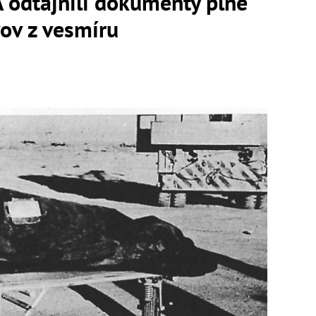
 odtajnili dokumenty plné
ov z vesmíru