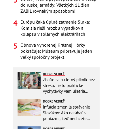
do ruskej armády: Všetkých 11 žien
ZABIL rovnakým spôsobom!
Európu čaká úplné zatmenie Slnka:
Komisia rieši hrozbu výpadkov a
kolapsu v solárnych elektrárňach
Obnova vyhorenej Krásnej Hôrky
pokračuje: Múzeum pripravuje jeden
veľký spoločný projekt
DOBRE VEDIEŤ
Zbaľte sa na letný piknik bez
stresu: Tieto praktické
vychytávky vám ušetria
miesto v batohu!
DOBRE VEDIEŤ
Inflácia zmenila správanie
Slovákov: Ako narábať s
peniazmi, keď nechcete
zbytočne riskovať?
DOBRE VEDIEŤ