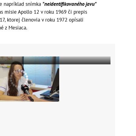
e napríklad snímka
"neidentifikovaného javu"
s misie Apollo 12 v roku 1969 či prepis
7, ktorej členovia v roku 1972 opísali
é z Mesiaca.