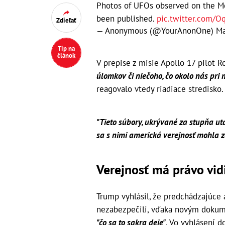
Photos of UFOs observed on the Mo
been published.
pic.twitter.com/O
Zdieľať
— Anonymous (@YourAnonOne)
Ma
Tip na
článok
V prepise z misie Apollo 17 pilot R
úlomkov či niečoho, čo okolo nás pri
reagovalo vtedy riadiace stredisko.
"Tieto súbory, ukrývané za stupňa utaj
sa s nimi americká verejnosť mohla 
Verejnosť má právo vid
Trump vyhlásil, že predchádzajúce a
nezabezpečili, vďaka novým dokum
"čo sa to sakra deje"
. Vo vyhlásení d