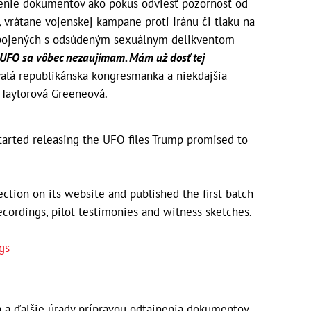
nenie dokumentov ako pokus odviesť pozornosť od
vrátane vojenskej kampane proti Iránu či tlaku na
spojených s odsúdeným sexuálnym delikventom
o UFO sa vôbec nezaujímam. Mám už dosť tej
ývalá republikánska kongresmanka a niekdajšia
Taylorová Greeneová.
started releasing the UFO files Trump promised to
ction on its website and published the first batch
recordings, pilot testimonies and witness sketches.
gs
a a ďalšie úrady prípravou odtajnenia dokumentov