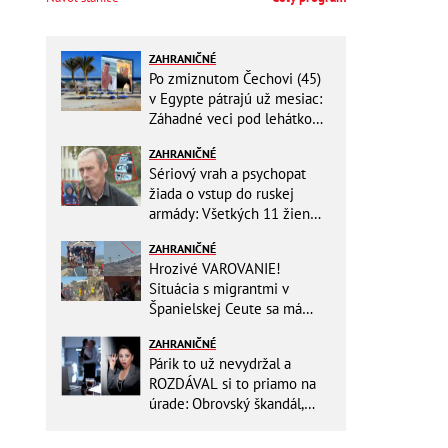
ZAHRANIČNÉ
Po zmiznutom Čechovi (45)
v Egypte pátrajú už mesiac:
Záhadné veci pod lehátkom,
stratené záznamy aj zmena
ZAHRANIČNÉ
vypovede
Sériový vrah a psychopat
žiada o vstup do ruskej
armády: Všetkých 11 žien
ZABIL rovnakým spôsobom!
ZAHRANIČNÉ
Hrozivé VAROVANIE!
Situácia s migrantmi v
Španielskej Ceute sa má
zdramatizovať: Unikol
ZAHRANIČNÉ
presný dátum druhej invázie
Párik to už nevydržal a
ROZDÁVAL si to priamo na
úrade: Obrovský škandál,
obidvoch na mieste vyhodili