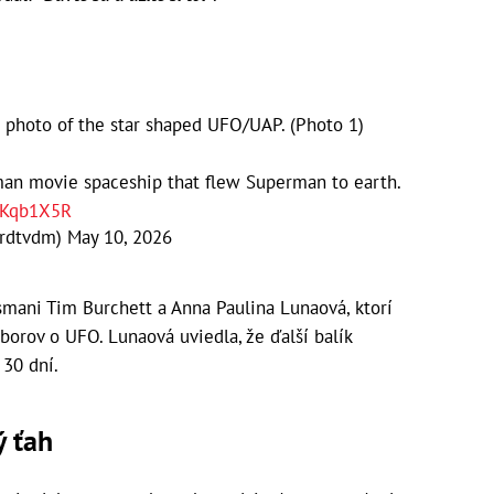
 photo of the star shaped UFO/UAP. (Photo 1)
rman movie spaceship that flew Superman to earth.
WKqb1X5R
ardtvdm)
May 10, 2026
esmani Tim Burchett a Anna Paulina Lunaová, ktorí
orov o UFO. Lunaová uviedla, že ďalší balík
 30 dní.
ý ťah