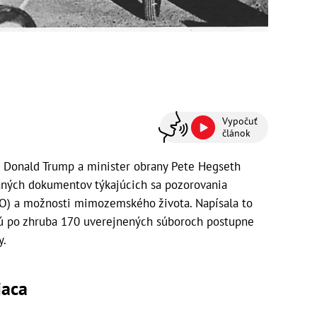
Vypočuť
článok
Donald Trump a minister obrany Pete Hegseth
vaných dokumentov týkajúcich sa pozorovania
FO) a možnosti mimozemského života. Napísala to
jú po zhruba 170 uverejnených súboroch postupne
y.
iaca