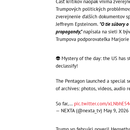
Časť kritikov naopak vníma zverej
Trumpových politických problémov, 
zverejnenie ďalších dokumentov 
Jeffreym Epsteinom.
"O tie súbory 
propagandy,"
napísala na sieti X b
Trumpova podporovateľka Marjorie 
👽 Mystery of the day: the US has 
declassify!
The Pentagon launched a special se
of archives: photos, videos, audio 
So far,…
pic.twitter.com/xLNbhE54
— NEXTA (@nexta_tv)
May 9, 2026
Trump vo februári poveril Hegseth