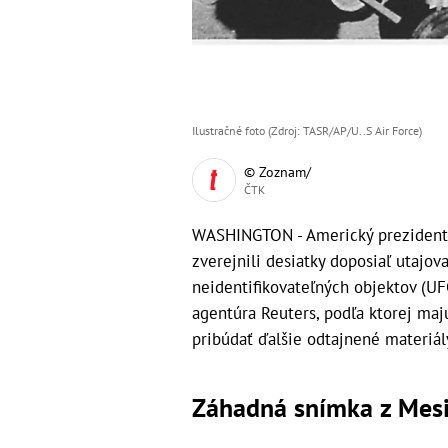
Ilustračné foto (Zdroj: TASR/AP/U..S Air Force)
© Zoznam/
ČTK
WASHINGTON - Americký prezident 
zverejnili desiatky doposiaľ utajo
neidentifikovateľných objektov (U
agentúra Reuters, podľa ktorej ma
pribúdať ďalšie odtajnené materiál
Záhadná snímka z Mes