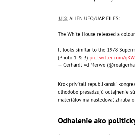
🇺🇸 ALIEN UFO/UAP FILES:
The White House released a colour
It looks similar to the 1978 Supe
(Photo 1 & 3)
pic.twitter.com/qK
— Gerhardt vd Merwe (@realgerh
Krok privítali republikánski kongr
dlhodobo presadzujú odtajnenie súb
materiálov má nasledovať zhruba o
Odhalenie ako politick