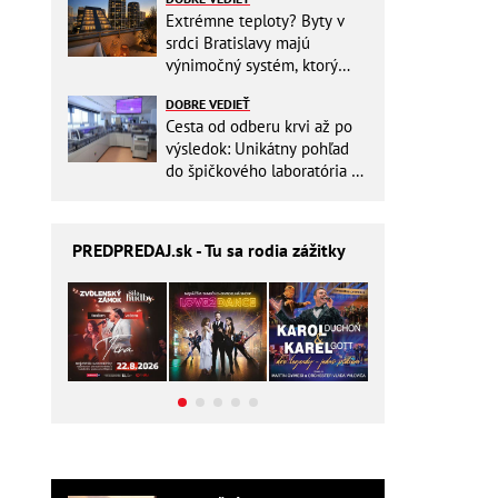
Extrémne teploty? Byty v
srdci Bratislavy majú
výnimočný systém, ktorý
ešte aj šetrí náklady
DOBRE VEDIEŤ
Cesta od odberu krvi až po
výsledok: Unikátny pohľad
do špičkového laboratória na
Slovensku
PREDPREDAJ
.sk - Tu sa rodia zážitky