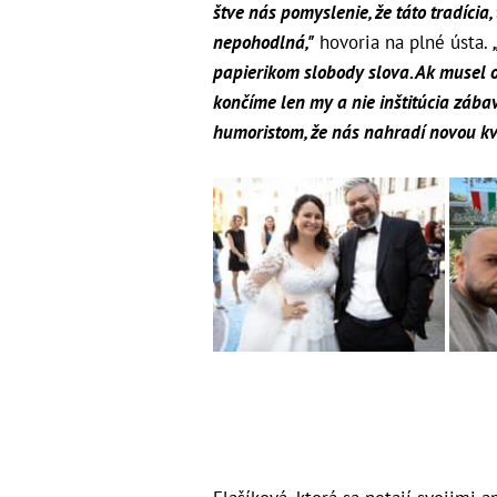
štve nás pomyslenie, že táto tradícia,
nepohodlná,"
hovoria na plné ústa.
papierikom slobody slova. Ak musel odí
končíme len my a nie inštitúcia záb
humoristom, že nás nahradí novou kv