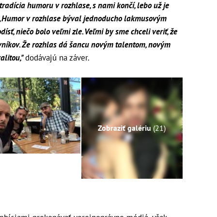
 tradícia humoru v rozhlase, s nami končí, lebo už je
„Humor v rozhlase býval jednoducho lakmusovým
sť, niečo bolo veľmi zle. Veľmi by sme chceli veriť, že
avníkov. Že rozhlas dá šancu novým talentom, novým
alitou,"
dodávajú na záver.
Zobraziť galériu
(21)