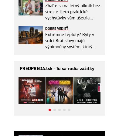
Zbaľte sa na letný piknik bez
stresu: Tieto praktické
vychytávky vám ušetria
miesto v batohu!
DOBRE VEDIEŤ
Extrémne teploty? Byty v
srdci Bratislavy majú
výnimočný systém, ktorý
ešte aj šetrí náklady
PREDPREDAJ
.sk - Tu sa rodia zážitky