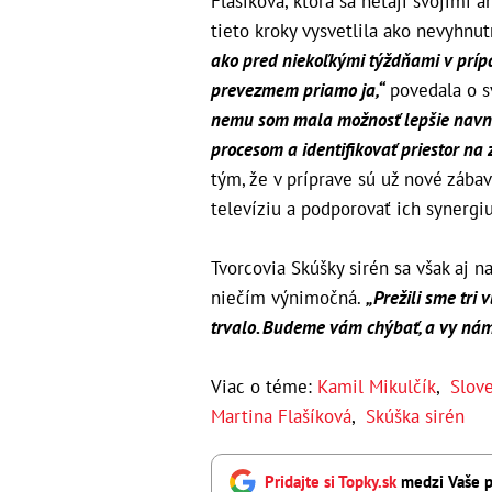
Flašíková, ktorá sa netají svojimi
tieto kroky vysvetlila ako nevyhnut
ako pred niekoľkými týždňami v prípad
prevezmem priamo ja,“
povedala o s
nemu som mala možnosť lepšie navní
procesom a identifikovať priestor na 
tým, že v príprave sú už nové zábav
televíziu a podporovať ich synergiu
Tvorcovia Skúšky sirén sa však aj n
niečím výnimočná.
„Prežili sme tri 
trvalo. Budeme vám chýbať, a vy nám 
Viac o téme:
Kamil Mikulčík
,
Slove
Martina Flašíková
,
Skúška sirén
Pridajte si Topky.sk
medzi Vaše p