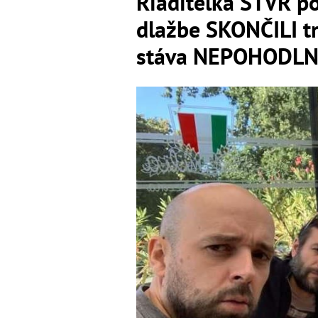
Riaditeľka STVR p
dlažbe SKONČILI t
stáva NEPOHODL