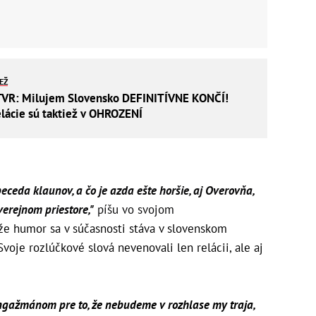
IEŽ
TVR: Milujem Slovensko DEFINITÍVNE KONČÍ!
elácie sú taktiež v OHROZENÍ
eceda klaunov, a čo je azda ešte horšie, aj Overovňa,
erejnom priestore,"
píšu vo svojom
 že humor sa v súčasnosti stáva v slovenskom
oje rozlúčkové slová nevenovali len relácii, ale aj
ažmánom pre to, že nebudeme v rozhlase my traja,