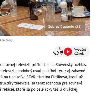
Zobraziť galériu
(21)
 Facebook)
Vypočuť
článok
právnej televízii prišiel čas na Slovenský rozhlas.
v televízii, podobný osud postihol teraz aj zábavné
álna riaditeľka STVR Martina Flašíková, ktorá už
ruktúry televízie, sa teraz rozhodla pre rovnaké
relácie, ktoré sa po celé roky tešili diváckej