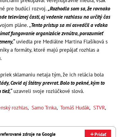
 ambíciami prekopávať verejnoprávne médiá, však
né pre budúci rozvoj.
„Rozhodla som sa, že rovnako
e televíznej časti, aj vedenie rozhlasu na určitý čas
vojom pláne. „
Tento prístup sa mi osvedčil a vďaka
mať fungovanie organizácie zvnútra, porozumieť
zmeny,“
uviedla pre
Mediálne
Martina Flašíková s
níky a formáty, ktoré majú prepájať rozhlas a
.
apriek sklamaniu netaja tým, že ich relácia bola
vlády, Covid aj štátny prevrat. Bolo to pekné, kým to
tiež,“
uzavreli svoje rozlúčkové slová.
nský rozhlas
,
Samo Trnka
,
Tomáš Hudák
,
STVR
,
referované zdroje na Google
Pridať