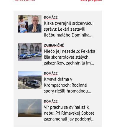
DOMÁCE
Kiska zverejnil srdcervúcu
správu: Lekári zastavili
liečbu malého Dominika,
zostávajú mu posledné
ZAHRANIČNÉ
týždne života
Niečo jej nesedelo: Pekárka
išla skontrolovať stálych
zákazníkov, zachránila im
život
DOMÁCE
Krvavá dráma v
Krompachoch: Rodinné
spory riešili hromadnou
bitkou s lopatami a nožom!
DOMÁCE
Vír prachu sa dvíhal až k
nebu: Pri Rimavskej Sobote
zaznamenali jav podobný
tornádu