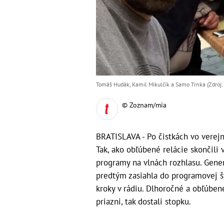
Tomáš Hudák, Kamil Mikulčík a Samo Trnka (Zdroj:
© Zoznam/mia
BRATISLAVA - Po čistkách vo verejno
Tak, ako obľúbené relácie skončili 
programy na vlnách rozhlasu. Gener
predtým zasiahla do programovej št
kroky v rádiu. Dlhoročné a obľúbené 
priazni, tak dostali stopku.