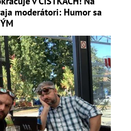
okračuje v ČISTKÁCH! Na
raja moderátori: Humor sa
NÝM