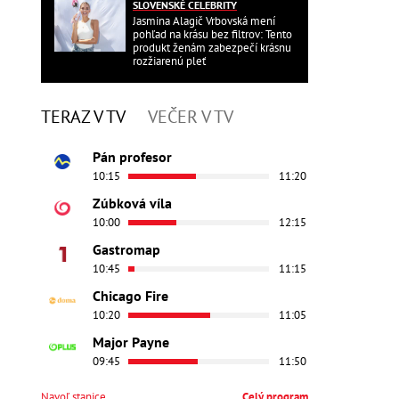
SLOVENSKÉ CELEBRITY
Jasmina Alagič Vrbovská mení
pohľad na krásu bez filtrov: Tento
produkt ženám zabezpečí krásnu
rozžiarenú pleť
TERAZ V TV
VEČER V TV
Pán profesor
10:15
11:20
Zúbková víla
10:00
12:15
Gastromap
10:45
11:15
Chicago Fire
10:20
11:05
Major Payne
09:45
11:50
Navoľ stanice
Celý program