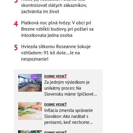
skontrolovať stálych zákazníkov,
zachránila im život
Piatková noc plná hrôzy: V obci pri
Brezne vzbĺkli budovy, pri požiari sa
intoxikovala jedna osoba
Hviezda sitkomu Roseanne šokuje
vzhľadom: 91 kíl dole... Je na
nespoznanie!
DOBRE VEDIEŤ
Za jedným výsledkom je
unikátny proces: Na
Slovensku máme špičkové
pracovisko
DOBRE VEDIEŤ
Inflácia zmenila správanie
Slovákov: Ako narábať s
peniazmi, keď nechcete
zbytočne riskovať?
DOBRE VEDIEŤ