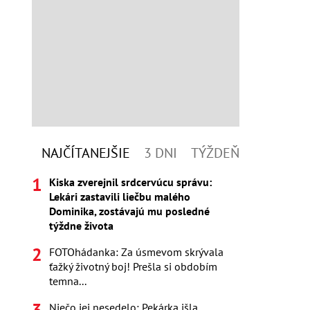
NAJČÍTANEJŠIE
3 DNI
TÝŽDEŇ
Kiska zverejnil srdcervúcu správu:
Lekári zastavili liečbu malého
Dominika, zostávajú mu posledné
týždne života
FOTOhádanka: Za úsmevom skrývala
ťažký životný boj! Prešla si obdobím
temna...
Niečo jej nesedelo: Pekárka išla