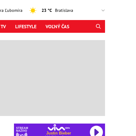
jtra Ľubomíra
23 °C
 TV
LIFESTYLE
VOĽNÝ ČAS
STREAM
NAŽIVO
Justin Bieber