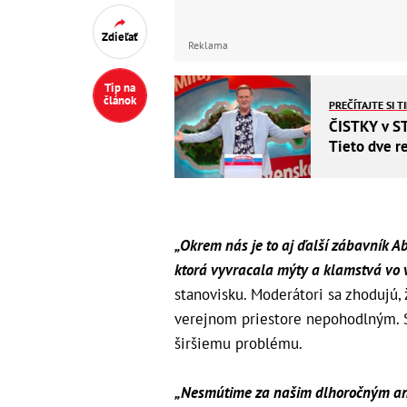
Zdieľať
Reklama
Tip na
článok
PREČÍTAJTE SI T
ČISTKY v S
Tieto dve r
„
Okrem nás je to aj ďalší zábavník Ab
ktorá vyvracala mýty a klamstvá vo v
stanovisku
.
Moderátori sa zhodujú,
verejnom priestore nepohodlným. Sv
širšiemu problému.
„Nesmútime za našim dlhoročným ang