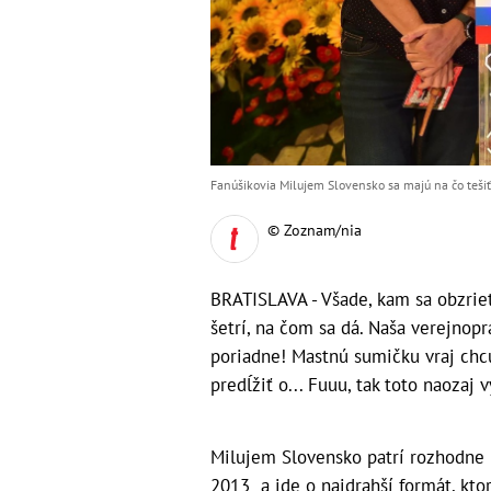
Fanúšikovia Milujem Slovensko sa majú na čo tešiť
© Zoznam/nia
BRATISLAVA - Všade, kam sa obzriet
šetrí, na čom sa dá. Naša verejnopr
poriadne! Mastnú sumičku vraj chc
predĺžiť o... Fuuu, tak toto naozaj 
Milujem Slovensko patrí rozhodne 
2013 a ide o najdrahší formát, kto