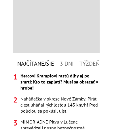
NAJČÍTANEJŠIE
3 DNI
TÝŽDEŇ
Hercovi Kramplovi rastú dlhy aj po
smrti: Kto to zaplatí? Musí sa obracať v
hrobe!
Naháňačka v okrese Nové Zámky: Pirát
ciest uháňal rýchlosťou 143 km/h! Pred
políciou sa pokúsil ujsť
MIMORIADNE Pitvu v Lučenci
sprevádzali prísne bezpečnostné