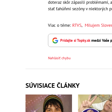
doteraz skôr zápasili problémami, ak
stať ťahúňmi sezóny v niektorých pr
Viac o téme:
RTVS
,
Milujem Slove
Pridajte si Topky.sk
medzi Vaše p
Nahlásiť chybu
SÚVISIACE ČLÁNKY