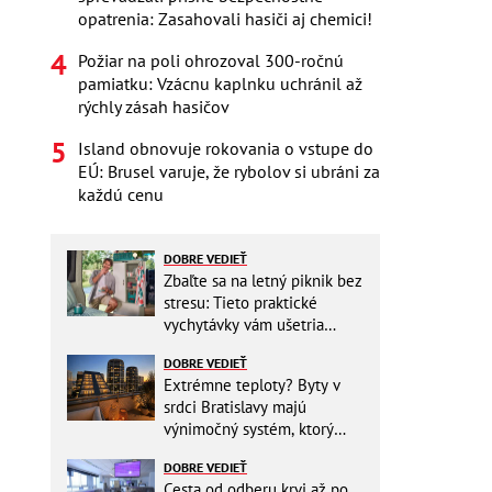
opatrenia: Zasahovali hasiči aj chemici!
Požiar na poli ohrozoval 300-ročnú
pamiatku: Vzácnu kaplnku uchránil až
rýchly zásah hasičov
Island obnovuje rokovania o vstupe do
EÚ: Brusel varuje, že rybolov si ubráni za
každú cenu
DOBRE VEDIEŤ
Zbaľte sa na letný piknik bez
stresu: Tieto praktické
vychytávky vám ušetria
miesto v batohu!
DOBRE VEDIEŤ
Extrémne teploty? Byty v
srdci Bratislavy majú
výnimočný systém, ktorý
ešte aj šetrí náklady
DOBRE VEDIEŤ
Cesta od odberu krvi až po