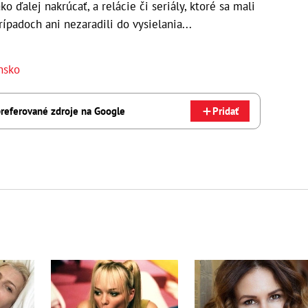
o ďalej nakrúcať, a relácie či seriály, ktoré sa mali
ípadoch ani nezaradili do vysielania...
nsko
referované zdroje na Google
Pridať