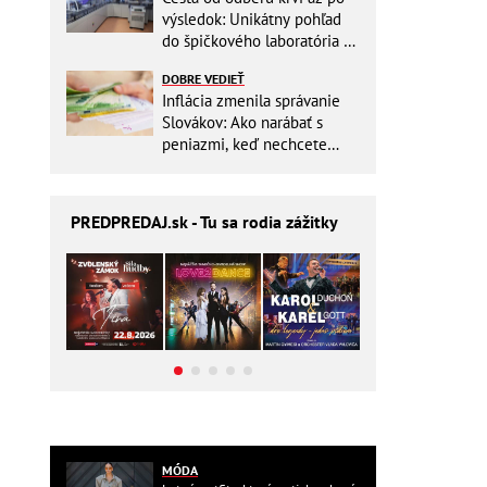
výsledok: Unikátny pohľad
do špičkového laboratória na
Slovensku
DOBRE VEDIEŤ
Inflácia zmenila správanie
Slovákov: Ako narábať s
peniazmi, keď nechcete
zbytočne riskovať?
PREDPREDAJ
.sk - Tu sa rodia zážitky
MÓDA