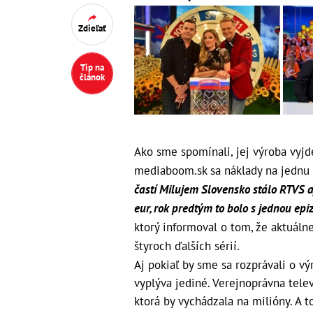
Zdieľať
Tip na
článok
Ako sme spomínali, jej výroba vyj
mediaboom.sk
sa náklady na jednu 
častí Milujem Slovensko stálo RTVS a
eur, rok predtým to bolo s jednou epi
ktorý informoval o tom, že aktuál
štyroch ďalších sérií.
Aj pokiaľ by sme sa rozprávali o v
vyplýva jediné. Verejnoprávna telev
ktorá by vychádzala na milióny. A t