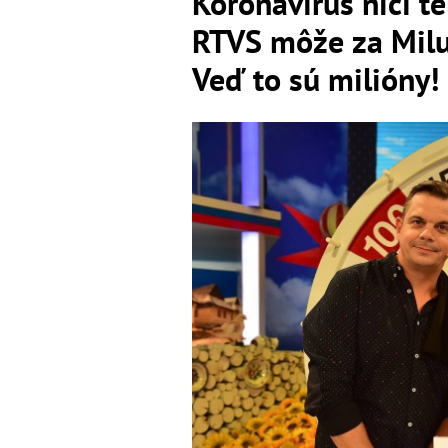
Koronavírus ničí te
RTVS môže za Miluj
Veď to sú milióny!