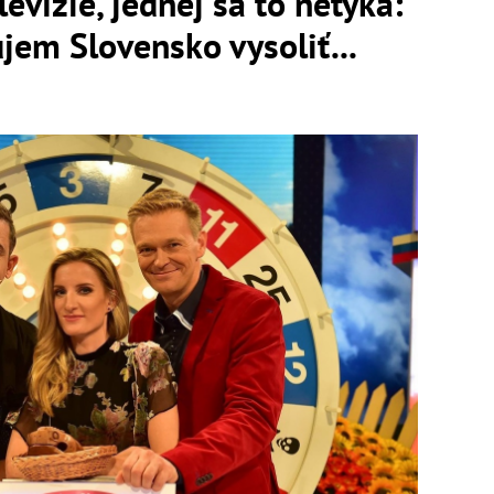
levízie, jednej sa to netýka:
em Slovensko vysoliť...