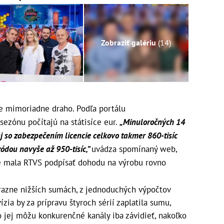
Zobraziť galériu
(14)
de mimoriadne draho. Podľa portálu
sezónu počítajú na státisíce eur.
„Minuloročných 14
j so zabezpečením licencie celkovo takmer 860-tisíc
zódou navyše až 950-tisíc,”
uvádza spomínaný web,
ne mala RTVS podpísať dohodu na výrobu rovno
ýrazne nižších sumách, z jednoduchých výpočtov
ízia by za prípravu štyroch sérií zaplatila sumu,
o jej môžu konkurenčné kanály iba závidieť, nakoľko