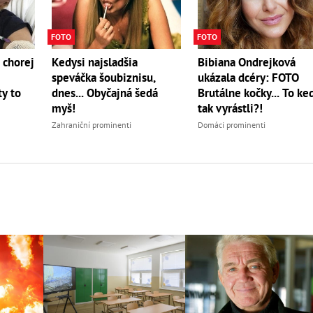
FOTO
FOTO
 chorej
Kedysi najsladšia
Bibiana Ondrejková
speváčka šoubiznisu,
ukázala dcéry: FOTO
ty to
dnes... Obyčajná šedá
Brutálne kočky... To ke
myš!
tak vyrástli?!
Zahraniční prominenti
Domáci prominenti