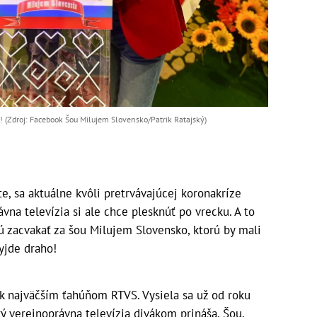
! (Zdroj: Facebook Šou Milujem Slovensko/Patrik Ratajský)
e, sa aktuálne kvôli pretrvávajúcej koronakríze
ávna televízia si ale chce plesknúť po vrecku. A to
ú zacvakať za šou Milujem Slovensko, ktorú by mali
vyjde draho!
k najväčším ťahúňom RTVS. Vysiela sa už od roku
rý verejnoprávna televízia divákom prináša. Šou,