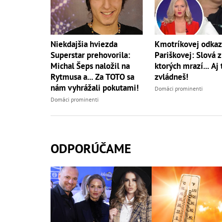
Niekdajšia hviezda
Kmotríkovej odkaz
Superstar prehovorila:
Pariškovej: Slová z
Michal Šeps naložil na
ktorých mrazí... Aj 
Rytmusa a... Za TOTO sa
zvládneš!
nám vyhrážali pokutami!
Domáci prominenti
Domáci prominenti
ODPORÚČAME