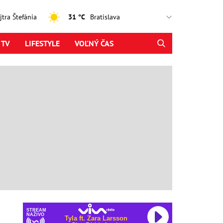
ajtra Štefánia
31 °C
 TV
LIFESTYLE
VOĽNÝ ČAS
STREAM
NAŽIVO
Tyla ft. Zara Larsson