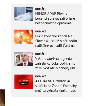
DOMÁCE
MIMORIADNE Pitvu v
Lučenci sprevádzali prísne
bezpečnostné opatrenia:
Zasahovali hasiči aj chemici!
DOMÁCE
Peklo konečne končí! Na
Slovensku sa už o pár hodín
radikálne ochladí! Čaká nás
TEPLOTNÝ ŠOK
DOMÁCE
Vyšetrovateľská legenda
zniesla Korčoka pod čiernu
zem: Veď ide o daňový únik
za DESAŤTISÍCE a trestá sa
DOMÁCE
basou!
AKTUÁLNE Dramatická
situácia na Záhorí: Polonahý
muž sa vyhráža skokom zo
stožiara, vlaky cez stanicu
nepremávajú