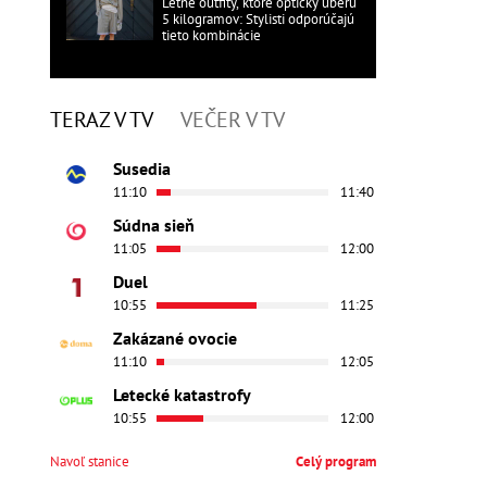
Letné outfity, ktoré opticky uberú
5 kilogramov: Stylisti odporúčajú
tieto kombinácie
TERAZ V TV
VEČER V TV
Susedia
11:10
11:40
Súdna sieň
11:05
12:00
Duel
10:55
11:25
Zakázané ovocie
11:10
12:05
Letecké katastrofy
10:55
12:00
Navoľ stanice
Celý program