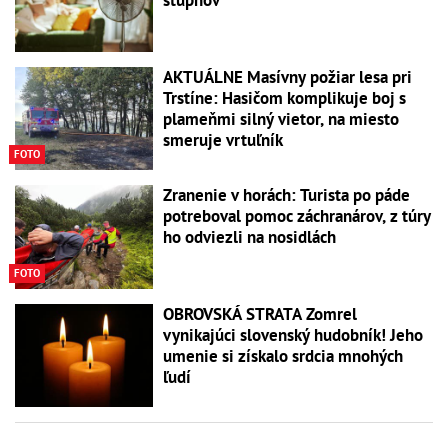
AKTUÁLNE Masívny požiar lesa pri
Trstíne: Hasičom komplikuje boj s
plameňmi silný vietor, na miesto
smeruje vrtuľník
FOTO
Zranenie v horách: Turista po páde
potreboval pomoc záchranárov, z túry
ho odviezli na nosidlách
FOTO
OBROVSKÁ STRATA Zomrel
vynikajúci slovenský hudobník! Jeho
umenie si získalo srdcia mnohých
ľudí