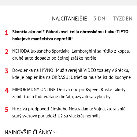
NAJČÍTANEJŠIE
3 DNI
TÝŽDEŇ
Skončia ako oni? Gáboríkovci čelia obrovskému tlaku: TIETO
hokejové manželstvá neprežili!
NEHODA luxusného športiaka: Lamborghini sa rútilo z kopca,
druhé auto dopadlo po čelnej zrážke horšie
Dovolenka na H*VNO! Muž zverejnil VIDEO toalety v Grécku,
kde je papier iba na OKRASU: Utrieť sa musíte ísť do kuchyne
MIMORIADNY ONLINE Desivá noc pri Kyjeve: Ruské rakety
zabili troch ľudí vrátane dieťaťa, ozývali sa výbuchy
Hrozivá predpoveď čínskeho Nostradama: Vojna, ktorá zničí
starý svetový poriadok! Už sa viackrát nemýlil
NAJNOVŠIE ČLÁNKY