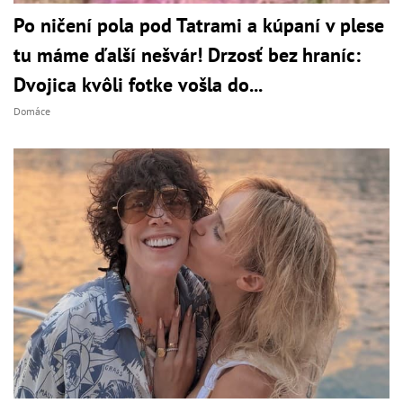
Po ničení pola pod Tatrami a kúpaní v plese
tu máme ďalší nešvár! Drzosť bez hraníc:
Dvojica kvôli fotke vošla do...
Domáce