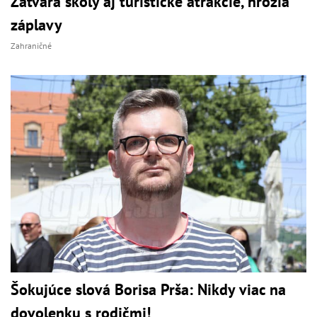
Zatvára školy aj turistické atrakcie, hrozia
záplavy
Zahraničné
Šokujúce slová Borisa Prša: Nikdy viac na
dovolenku s rodičmi!