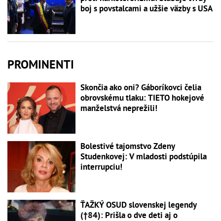
boj s povstalcami a užšie väzby s USA
PROMINENTI
Skončia ako oni? Gáboríkovci čelia
obrovskému tlaku: TIETO hokejové
manželstvá neprežili!
Bolestivé tajomstvo Zdeny
Studenkovej: V mladosti podstúpila
interrupciu!
ŤAŽKÝ OSUD slovenskej legendy
(†84): Prišla o dve deti aj o