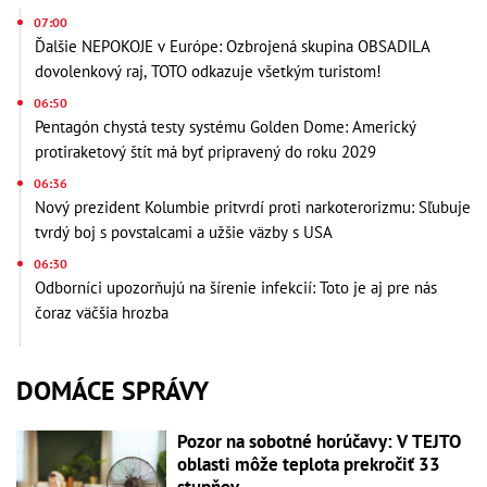
07:00
Ďalšie NEPOKOJE v Európe: Ozbrojená skupina OBSADILA
dovolenkový raj, TOTO odkazuje všetkým turistom!
06:50
Pentagón chystá testy systému Golden Dome: Americký
protiraketový štít má byť pripravený do roku 2029
06:36
Nový prezident Kolumbie pritvrdí proti narkoterorizmu: Sľubuje
tvrdý boj s povstalcami a užšie väzby s USA
06:30
Odborníci upozorňujú na šírenie infekcií: Toto je aj pre nás
čoraz väčšia hrozba
DOMÁCE SPRÁVY
Pozor na sobotné horúčavy: V TEJTO
oblasti môže teplota prekročiť 33
stupňov