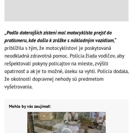
„Podľa doterajších zistení mal motocyklista prejsť do
protismeru, kde došlo k zrážke s nákladným vozidlom,“
priblížila s tým, že motocyklistovi je poskytovaná
neodkladná zdravotná pomoc. Polícia žiada vodičov, aby
rešpektovali pokyny policajtov na mieste, zvýšili
opatrnosť a ak je to možné, úseku sa vyhli. Polícia dodala,
že okolnosti dopravnej nehody sú predmetom
vyšetrovania.
Mohlo by vás zaujímať: