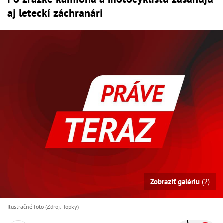
aj leteckí záchranári
Zobraziť galériu
(2)
Ilustračné foto (Zdroj: Topky)