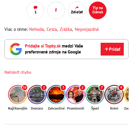
Tip na
1
Zdieľať
článok
Viac o téme:
Nehoda
,
Cesta
,
Zrážka
,
Neprejazdná
Pridajte si Topky.sk
medzi Vaše
Pridať
preferované zdroje na Google
Nahlásiť chybu
16
2
3
2
7
4
Najčítanejšie
Domáce
Zahraničné
Prominenti
Šport
Krimi
Zaují