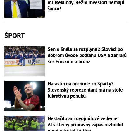
milisekundy. Bežní investori nemajú
šancu!
ŠPORT
Sen o finále sa rozplynul: Slováci po
dobrom úvode podľahli USA a zahrajú
si s Fínskom o bronz
Haraslín na odchode zo Sparty?
Slovenský reprezentant má na stole
lukratívnu ponuku
Nestačilo ani dvojgólové vedenie:
Atraktívny prípravný zápas rozhodol
obrat v tretej tretine