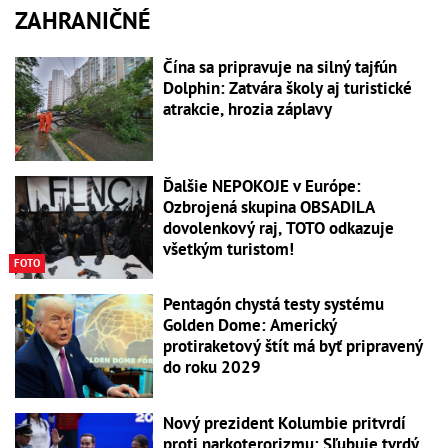
ZAHRANIČNÉ
Čína sa pripravuje na silný tajfún
Dolphin: Zatvára školy aj turistické
atrakcie, hrozia záplavy
Ďalšie NEPOKOJE v Európe:
Ozbrojená skupina OBSADILA
dovolenkový raj, TOTO odkazuje
všetkým turistom!
FOTO
Pentagón chystá testy systému
Golden Dome: Americký
protiraketový štít má byť pripravený
do roku 2029
Nový prezident Kolumbie pritvrdí
proti narkoterorizmu: Sľubuje tvrdý