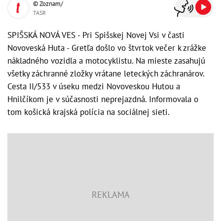
© Zoznam/
TASR
SPIŠSKÁ NOVÁ VES - Pri Spišskej Novej Vsi v časti
Novoveská Huta - Gretľa došlo vo štvrtok večer k zrážke
nákladného vozidla a motocyklistu. Na mieste zasahujú
všetky záchranné zložky vrátane leteckých záchranárov.
Cesta II/533 v úseku medzi Novoveskou Hutou a
Hnilčíkom je v súčasnosti neprejazdná. Informovala o
tom košická krajská polícia na sociálnej sieti.