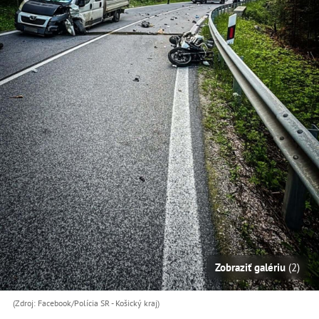
Zobraziť galériu
(2)
(Zdroj: Facebook/Polícia SR - Košický kraj)