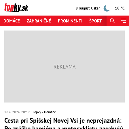
18 °C
8. august
,
Oskar
DOMÁCE
ZAHRANIČNÉ
PROMINENTI
ŠPORT
ZAUJÍMAV
18.6.2026 20:12
Topky
Domáce
Cesta pri Spišskej Novej Vsi je neprejazdná:
Po zrážke kamióna a motocyklistu zasahujú