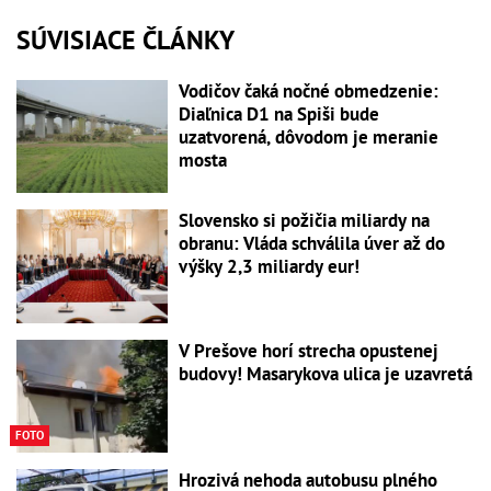
SÚVISIACE ČLÁNKY
Vodičov čaká nočné obmedzenie:
Diaľnica D1 na Spiši bude
uzatvorená, dôvodom je meranie
mosta
Slovensko si požičia miliardy na
obranu: Vláda schválila úver až do
výšky 2,3 miliardy eur!
V Prešove horí strecha opustenej
budovy! Masarykova ulica je uzavretá
FOTO
Hrozivá nehoda autobusu plného