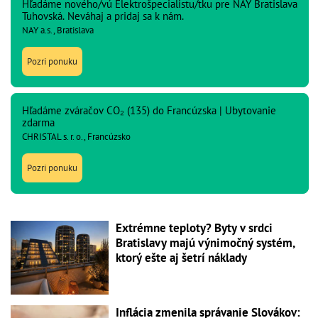
Hľadáme nového/vú Elektrošpecialistu/tku pre NAY Bratislava
Tuhovská. Neváhaj a pridaj sa k nám.
NAY a.s., Bratislava
Pozri ponuku
Hľadáme zváračov CO₂ (135) do Francúzska | Ubytovanie
zdarma
CHRISTAL s. r. o., Francúzsko
Pozri ponuku
Extrémne teploty? Byty v srdci
Bratislavy majú výnimočný systém,
ktorý ešte aj šetrí náklady
Inflácia zmenila správanie Slovákov: