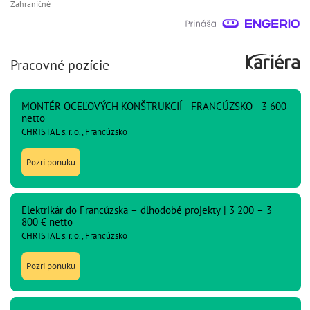
Zahraničné
Pracovné pozície
MONTÉR OCEĽOVÝCH KONŠTRUKCIÍ - FRANCÚZSKO - 3 600
netto
CHRISTAL s. r. o., Francúzsko
Pozri ponuku
Elektrikár do Francúzska – dlhodobé projekty | 3 200 – 3
800 € netto
CHRISTAL s. r. o., Francúzsko
Pozri ponuku