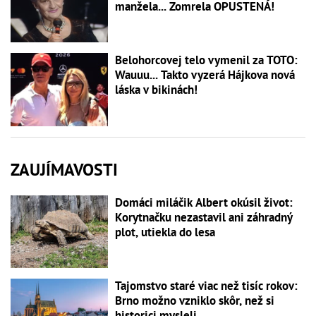
manžela... Zomrela OPUSTENÁ!
Belohorcovej telo vymenil za TOTO:
Wauuu... Takto vyzerá Hájkova nová
láska v bikinách!
ZAUJÍMAVOSTI
Domáci miláčik Albert okúsil život:
Korytnačku nezastavil ani záhradný
plot, utiekla do lesa
Tajomstvo staré viac než tisíc rokov:
Brno možno vzniklo skôr, než si
historici mysleli