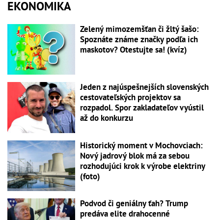
EKONOMIKA
Zelený mimozemšťan či žltý šašo:
Spoznáte známe značky podľa ich
maskotov? Otestujte sa! (kvíz)
Jeden z najúspešnejších slovenských
cestovateľských projektov sa
rozpadol. Spor zakladateľov vyústil
až do konkurzu
Historický moment v Mochovciach:
Nový jadrový blok má za sebou
rozhodujúci krok k výrobe elektriny
(foto)
Podvod či geniálny ťah? Trump
predáva elite drahocenné