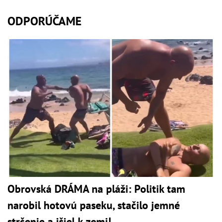
ODPORÚČAME
Obrovská DRÁMA na pláži: Politik tam
narobil hotovú paseku, stačilo jemné
strčenie a išiel k zemi!