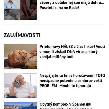
zábery z obľúbenej šou majú dohru...
Posvieti si na ne Rada!
ZAUJÍMAVOSTI
Prielomový NÁLEZ z čias Inkov! Vedci
z múmií získali DNA vírusu, ktorý
zabíjal milióny ľudí
Nespájajte to len s horúčavami! TOTO
nenápadné potenie u seniorov veští
PROBLÉM: Mnohí to ignorujú
Obytný komplex v Španielsku