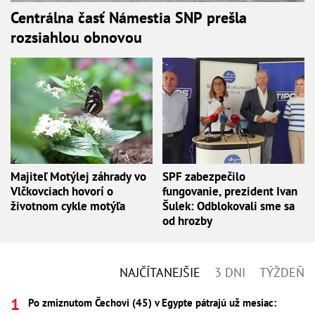
Centrálna časť Námestia SNP prešla
rozsiahlou obnovou
Majiteľ Motýlej záhrady vo
SPF zabezpečilo
Vlčkovciach hovorí o
fungovanie, prezident Ivan
životnom cykle motýľa
Šulek: Odblokovali sme sa
od hrozby
NAJČÍTANEJŠIE
3 DNI
TÝŽDEŇ
Po zmiznutom Čechovi (45) v Egypte pátrajú už mesiac: