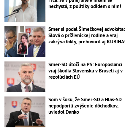
nechystá, z politiky odídem s ním!
Smer si podal Šimečkovej advokáta:
Slová o príživníckej rodine a vraj
zakrýva fakty, prehovoril aj KUBINA!
Smer-SD útočí na PS: Europoslanci
vraj škodia Slovensku v Bruseli aj v
rezolúciách EÚ
Som v šoku, že Smer-SD a Hlas-SD
nepodporili zvýšenie dôchodkov,
uviedol Danko