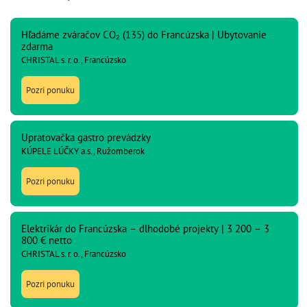
Hľadáme zváračov CO₂ (135) do Francúzska | Ubytovanie
zdarma
CHRISTAL s. r. o., Francúzsko
Pozri ponuku
Upratovačka gastro prevádzky
KÚPELE LÚČKY a.s., Ružomberok
Pozri ponuku
Elektrikár do Francúzska – dlhodobé projekty | 3 200 – 3
800 € netto
CHRISTAL s. r. o., Francúzsko
Pozri ponuku