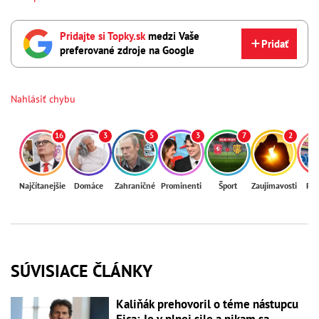
Pridajte si Topky.sk
medzi Vaše
Pridať
preferované zdroje na Google
Nahlásiť chybu
16
3
5
3
7
2
Najčítanejšie
Domáce
Zahraničné
Prominenti
Šport
Zaujímavosti
Reg
SÚVISIACE ČLÁNKY
Kaliňák prehovoril o téme nástupcu
Fica: Je v plnej sile a nikam sa