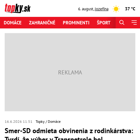
37 °C
6. august
,
Jozefína
DOMÁCE
ZAHRANIČNÉ
PROMINENTI
ŠPORT
ZAUJÍMAV
16.6.2026 11:51
Topky
Domáce
Smer-SD odmieta obvinenia z rodinkárstva:
Tvrdí, že výber v Transpetrole bol