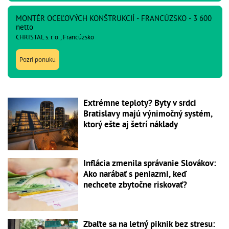
MONTÉR OCEĽOVÝCH KONŠTRUKCIÍ - FRANCÚZSKO - 3 600
netto
CHRISTAL s. r. o., Francúzsko
Pozri ponuku
Extrémne teploty? Byty v srdci
Bratislavy majú výnimočný systém,
ktorý ešte aj šetrí náklady
Inflácia zmenila správanie Slovákov:
Ako narábať s peniazmi, keď
nechcete zbytočne riskovať?
Zbaľte sa na letný piknik bez stresu: