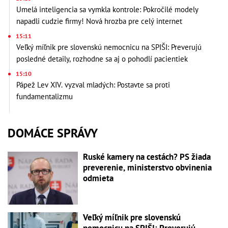
Umelá inteligencia sa vymkla kontrole: Pokročilé modely
napadli cudzie firmy! Nová hrozba pre celý internet
15:11
Veľký míľnik pre slovenskú nemocnicu na SPIŠI: Preverujú
posledné detaily, rozhodne sa aj o pohodlí pacientiek
15:10
Pápež Lev XIV. vyzval mladých: Postavte sa proti
fundamentalizmu
DOMÁCE SPRÁVY
Ruské kamery na cestách? PS žiada
preverenie, ministerstvo obvinenia
odmieta
Veľký míľnik pre slovenskú
nemocnicu na SPIŠI: Preverujú