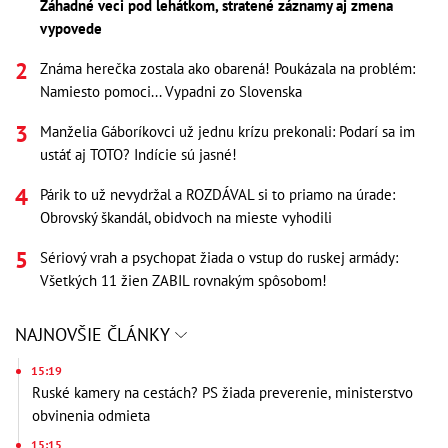
Záhadné veci pod lehátkom, stratené záznamy aj zmena
vypovede
Známa herečka zostala ako obarená! Poukázala na problém:
Namiesto pomoci... Vypadni zo Slovenska
Manželia Gáboríkovci už jednu krízu prekonali: Podarí sa im
ustáť aj TOTO? Indície sú jasné!
Párik to už nevydržal a ROZDÁVAL si to priamo na úrade:
Obrovský škandál, obidvoch na mieste vyhodili
Sériový vrah a psychopat žiada o vstup do ruskej armády:
Všetkých 11 žien ZABIL rovnakým spôsobom!
NAJNOVŠIE ČLÁNKY
15:19
Ruské kamery na cestách? PS žiada preverenie, ministerstvo
obvinenia odmieta
15:15