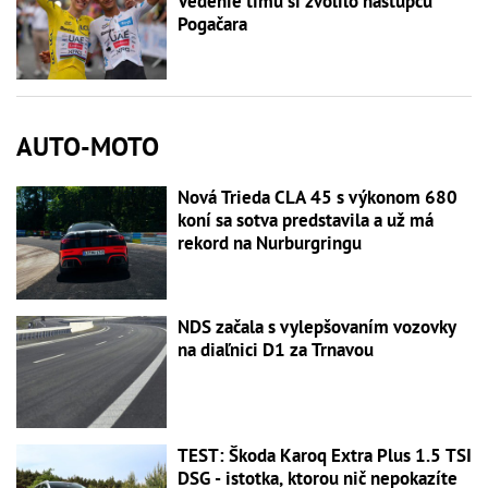
Vedenie tímu si zvolilo nástupcu
Pogačara
AUTO-MOTO
Nová Trieda CLA 45 s výkonom 680
koní sa sotva predstavila a už má
rekord na Nurburgringu
NDS začala s vylepšovaním vozovky
na diaľnici D1 za Trnavou
TEST: Škoda Karoq Extra Plus 1.5 TSI
DSG - istotka, ktorou nič nepokazíte