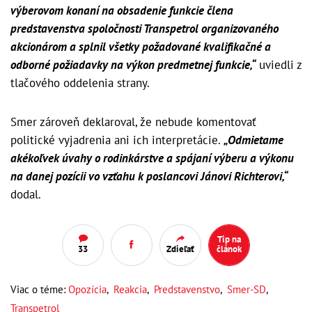
výberovom konaní na obsadenie funkcie člena
predstavenstva spoločnosti Transpetrol organizovaného
akcionárom a splnil všetky požadované kvalifikačné a
odborné požiadavky na výkon predmetnej funkcie,“
uviedli z
tlačového oddelenia strany.
Smer zároveň deklaroval, že nebude komentovať
politické vyjadrenia ani ich interpretácie.
„Odmietame
akékoľvek úvahy o rodinkárstve a spájaní výberu a výkonu
na danej pozícii vo vzťahu k poslancovi Jánovi Richterovi,“
dodal.
Tip na
33
Zdieľať
článok
Viac o téme:
Opozícia
,
Reakcia
,
Predstavenstvo
,
Smer-SD
,
Transpetrol