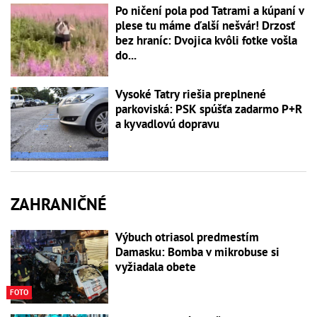
Po ničení pola pod Tatrami a kúpaní v
plese tu máme ďalší nešvár! Drzosť
bez hraníc: Dvojica kvôli fotke vošla
do...
Vysoké Tatry riešia preplnené
parkoviská: PSK spúšťa zadarmo P+R
a kyvadlovú dopravu
ZAHRANIČNÉ
Výbuch otriasol predmestím
Damasku: Bomba v mikrobuse si
vyžiadala obete
FOTO