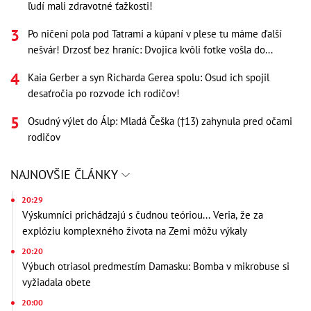
ľudí mali zdravotné ťažkosti!
Po ničení pola pod Tatrami a kúpaní v plese tu máme ďalší
nešvár! Drzosť bez hraníc: Dvojica kvôli fotke vošla do...
Kaia Gerber a syn Richarda Gerea spolu: Osud ich spojil
desaťročia po rozvode ich rodičov!
Osudný výlet do Álp: Mladá Češka (†13) zahynula pred očami
rodičov
NAJNOVŠIE ČLÁNKY
20:29
Výskumníci prichádzajú s čudnou teóriou... Veria, že za
explóziu komplexného života na Zemi môžu výkaly
20:20
Výbuch otriasol predmestím Damasku: Bomba v mikrobuse si
vyžiadala obete
20:00