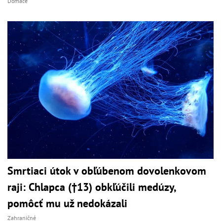
Domáce
Smrtiaci útok v obľúbenom dovolenkovom
raji: Chlapca (†13) obkľúčili medúzy,
pomôcť mu už nedokázali
Zahraničné