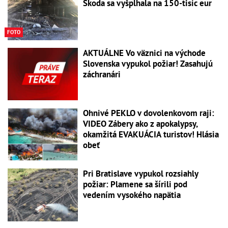
Škoda sa vyšplhala na 150-tisíc eur
FOTO
AKTUÁLNE Vo väznici na východe
Slovenska vypukol požiar! Zasahujú
záchranári
Ohnivé PEKLO v dovolenkovom raji:
VIDEO Zábery ako z apokalypsy,
okamžitá EVAKUÁCIA turistov! Hlásia
obeť
Pri Bratislave vypukol rozsiahly
požiar: Plamene sa šírili pod
vedením vysokého napätia