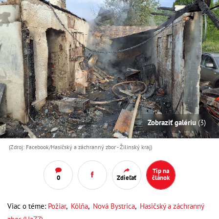
Zobraziť galériu
(3)
(Zdroj: Facebook/Hasičský a záchranný zbor - Žilinský kraj)
Tip na
0
Zdieľať
článok
Viac o téme:
Požiar
,
Kôlňa
,
Nová Bystrica
,
Hasičský a záchranný