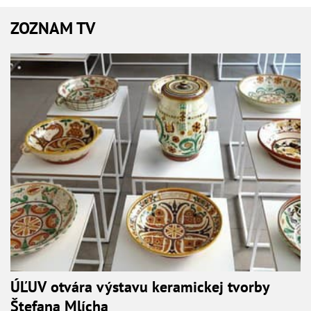
ZOZNAM TV
ÚĽUV otvára výstavu keramickej tvorby
Štefana Mlícha