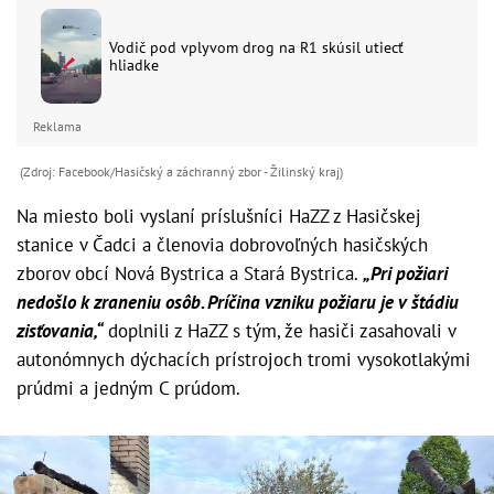
Vodič pod vplyvom drog na R1 skúsil utiecť
hliadke
Reklama
(Zdroj: Facebook/Hasičský a záchranný zbor - Žilinský kraj)
Na miesto boli vyslaní príslušníci HaZZ z Hasičskej
stanice v Čadci a členovia dobrovoľných hasičských
zborov obcí Nová Bystrica a Stará Bystrica.
„Pri požiari
nedošlo k zraneniu osôb. Príčina vzniku požiaru je v štádiu
zisťovania,“
doplnili z HaZZ s tým, že hasiči zasahovali v
autonómnych dýchacích prístrojoch tromi vysokotlakými
prúdmi a jedným C prúdom.