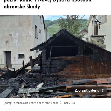
obrovské škody
Zobraziť galériu
(3)
(Zdroj: Facebook/Hasičský a záchranný zbor - Žilinský kraj)