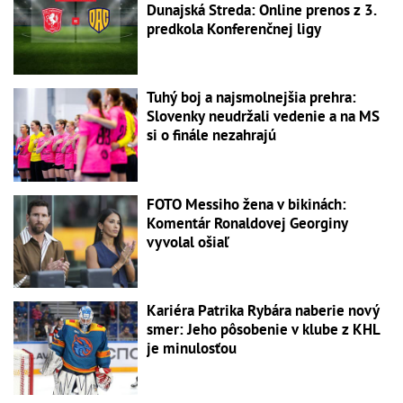
Dunajská Streda: Online prenos z 3.
predkola Konferenčnej ligy
Tuhý boj a najsmolnejšia prehra:
Slovenky neudržali vedenie a na MS
si o finále nezahrajú
FOTO Messiho žena v bikinách:
Komentár Ronaldovej Georginy
vyvolal ošiaľ
Kariéra Patrika Rybára naberie nový
smer: Jeho pôsobenie v klube z KHL
je minulosťou