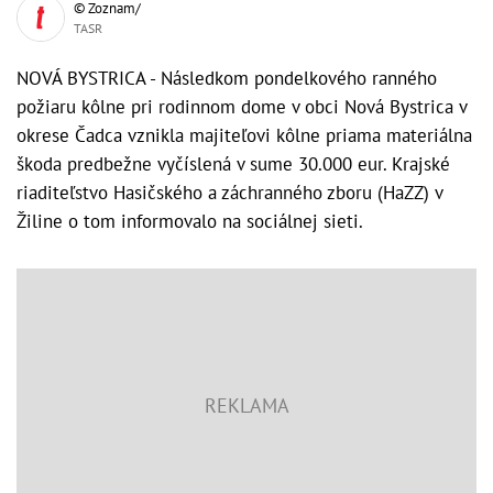
© Zoznam/
TASR
NOVÁ BYSTRICA - Následkom pondelkového ranného
požiaru kôlne pri rodinnom dome v obci Nová Bystrica v
okrese Čadca vznikla majiteľovi kôlne priama materiálna
škoda predbežne vyčíslená v sume 30.000 eur. Krajské
riaditeľstvo Hasičského a záchranného zboru (HaZZ) v
Žiline o tom informovalo na sociálnej sieti.