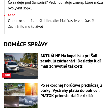
Čo sa deje pod Santorini? Vedci odhaľujú zmeny, ktoré môžu
ovplyvniť sopku
20:00
Otec troch detí zmeškal lietadlo: Mal šťastie v nešťastí!
Zachránilo mu to život
DOMÁCE SPRÁVY
AKTUÁLNE Na kúpalisku pri Šali
zasahujú záchranári: Desiatky ľudí
mali zdravotné ťažkosti!
FOTO
Po rekordnej horúčave prichádzajú
búrky: Výstrahy platia do polnoci,
PIATOK prinesie ďalšie riziká