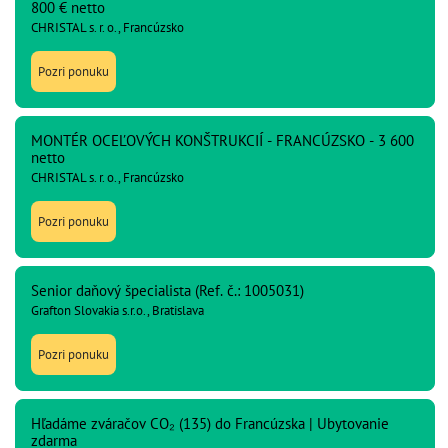
800 € netto
CHRISTAL s. r. o., Francúzsko
Pozri ponuku
MONTÉR OCEĽOVÝCH KONŠTRUKCIÍ - FRANCÚZSKO - 3 600
netto
CHRISTAL s. r. o., Francúzsko
Pozri ponuku
Senior daňový špecialista (Ref. č.: 1005031)
Grafton Slovakia s.r.o., Bratislava
Pozri ponuku
Hľadáme zváračov CO₂ (135) do Francúzska | Ubytovanie
zdarma