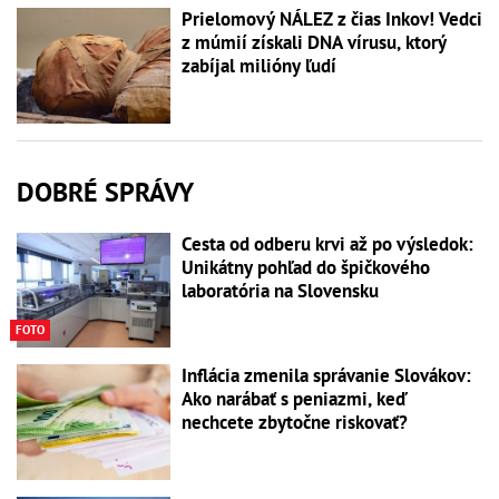
Prielomový NÁLEZ z čias Inkov! Vedci
z múmií získali DNA vírusu, ktorý
zabíjal milióny ľudí
DOBRÉ SPRÁVY
Cesta od odberu krvi až po výsledok:
Unikátny pohľad do špičkového
laboratória na Slovensku
FOTO
Inflácia zmenila správanie Slovákov:
Ako narábať s peniazmi, keď
nechcete zbytočne riskovať?