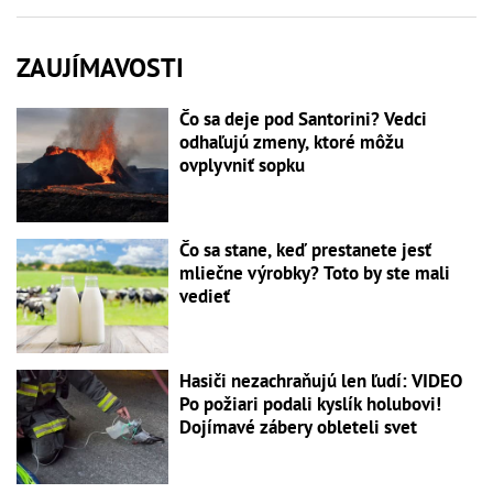
ZAUJÍMAVOSTI
Čo sa deje pod Santorini? Vedci
odhaľujú zmeny, ktoré môžu
ovplyvniť sopku
Čo sa stane, keď prestanete jesť
mliečne výrobky? Toto by ste mali
vedieť
Hasiči nezachraňujú len ľudí: VIDEO
Po požiari podali kyslík holubovi!
Dojímavé zábery obleteli svet