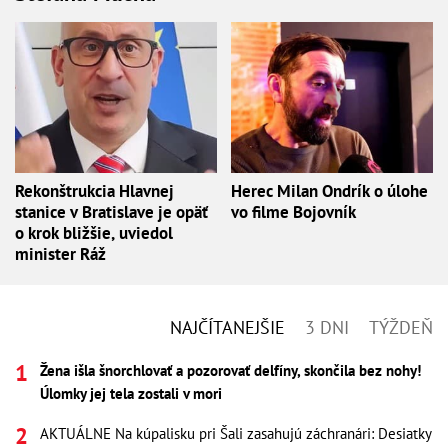
Rekonštrukcia Hlavnej
Herec Milan Ondrík o úlohe
stanice v Bratislave je opäť
vo filme Bojovník
o krok bližšie, uviedol
minister Ráž
NAJČÍTANEJŠIE
3 DNI
TÝŽDEŇ
Žena išla šnorchlovať a pozorovať delfíny, skončila bez nohy!
Úlomky jej tela zostali v mori
AKTUÁLNE Na kúpalisku pri Šali zasahujú záchranári: Desiatky