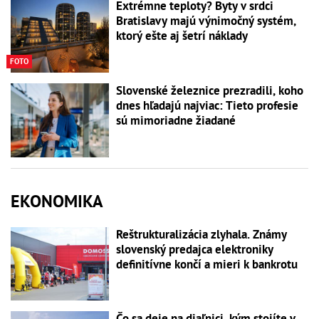
Extrémne teploty? Byty v srdci
Bratislavy majú výnimočný systém,
ktorý ešte aj šetrí náklady
FOTO
Slovenské železnice prezradili, koho
dnes hľadajú najviac: Tieto profesie
sú mimoriadne žiadané
EKONOMIKA
Reštrukturalizácia zlyhala. Známy
slovenský predajca elektroniky
definitívne končí a mieri k bankrotu
Čo sa deje na diaľnici, kým stojíte v