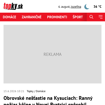
36 °C
6. august
,
Jozefína
DOMÁCE
ZAHRANIČNÉ
PROMINENTI
ŠPORT
ZAUJÍMAV
15.6.2026 10:21
Topky
Domáce
Obrovské nešťastie na Kysuciach: Ranný
požiar kôlne v Novej Bystrici spôsobil