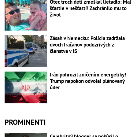
Otec troch detí zmeškal lietadlo: Mal
šťastie v nešťastí! Zachránilo mu to
život
Zásah v Nemecku: Polícia zadržala
dvoch Iračanov podozrivých z
členstva v IS
Irán pohrozil zničením energetiky!
Trump napokon odvolal plánovaný
úder
PROMINENTI
Celebritný blogger sa pokúsil o