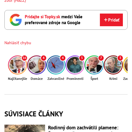
zbor (HaZZ)
Pridajte si Topky.sk
medzi Vaše
Pridať
preferované zdroje na Google
Nahlásiť chybu
16
4
4
5
7
3
Najčítanejšie
Domáce
Zahraničné
Prominenti
Šport
Krimi
Zaují
SÚVISIACE ČLÁNKY
Rodinný dom zachvátili plamene: