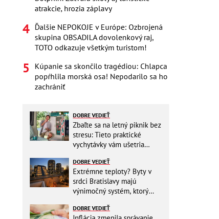
atrakcie, hrozia záplavy
Ďalšie NEPOKOJE v Európe: Ozbrojená
skupina OBSADILA dovolenkový raj,
TOTO odkazuje všetkým turistom!
Kúpanie sa skončilo tragédiou: Chlapca
popŕhlila morská osa! Nepodarilo sa ho
zachrániť
DOBRE VEDIEŤ
Zbaľte sa na letný piknik bez
stresu: Tieto praktické
vychytávky vám ušetria
miesto v batohu!
DOBRE VEDIEŤ
Extrémne teploty? Byty v
srdci Bratislavy majú
výnimočný systém, ktorý
ešte aj šetrí náklady
DOBRE VEDIEŤ
Inflácia zmenila správanie