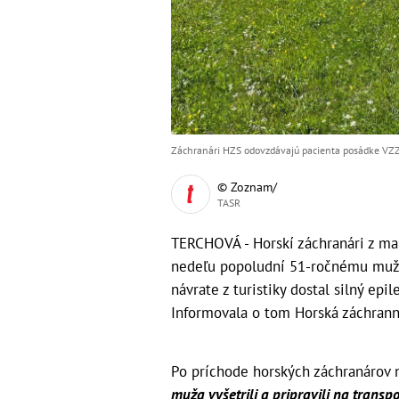
Záchranári HZS odovzdávajú pacienta posádke VZZS
© Zoznam/
TASR
TERCHOVÁ - Horskí záchranári z ma
nedeľu popoludní 51-ročnému mužovi
návrate z turistiky dostal silný ep
Informovala o tom Horská záchranná
Po príchode horských záchranárov 
muža vyšetrili a pripravili na transp