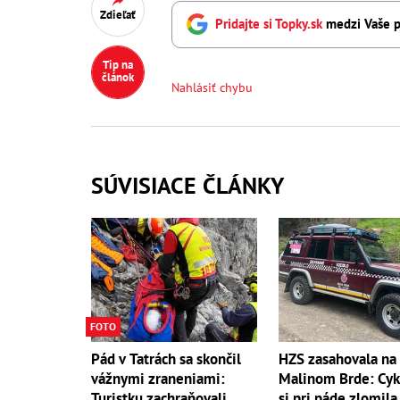
Zdieľať
Pridajte si Topky.sk
medzi Vaše p
Tip na
článok
Nahlásiť chybu
SÚVISIACE ČLÁNKY
FOTO
Pád v Tatrách sa skončil
HZS zasahovala na
vážnymi zraneniami:
Malinom Brde: Cyk
Turistku zachraňovali
si pri páde zlomila