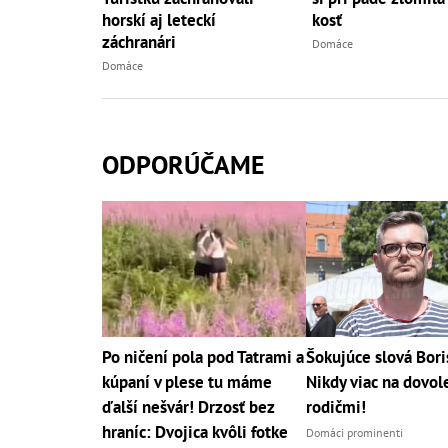
horskí aj leteckí
kosť
záchranári
Domáce
Domáce
ODPORÚČAME
Po ničení pola pod Tatrami a
Šokujúce slová Bori
kúpaní v plese tu máme
Nikdy viac na dovol
ďalší nešvár! Drzosť bez
rodičmi!
hraníc: Dvojica kvôli fotke
Domáci prominenti