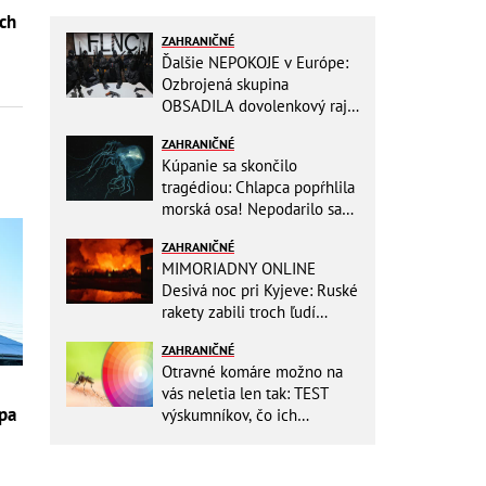
och
ZAHRANIČNÉ
Ďalšie NEPOKOJE v Európe:
Ozbrojená skupina
OBSADILA dovolenkový raj,
TOTO odkazuje všetkým
ZAHRANIČNÉ
turistom!
Kúpanie sa skončilo
tragédiou: Chlapca popŕhlila
morská osa! Nepodarilo sa
ho zachrániť
ZAHRANIČNÉ
MIMORIADNY ONLINE
Desivá noc pri Kyjeve: Ruské
rakety zabili troch ľudí
vrátane dieťaťa, ozývali sa
ZAHRANIČNÉ
výbuchy
Otravné komáre možno na
vás neletia len tak: TEST
ópa
výskumníkov, čo ich
priťahujú najviac?