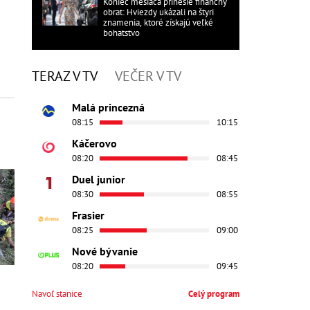
Koniec mesiaca prinesie finančný
obrat: Hviezdy ukázali na štyri
znamenia, ktoré získajú veľké
bohatstvo
TERAZ V TV
VEČER V TV
Malá princezná
08:15
10:15
Káčerovo
08:20
08:45
Duel junior
08:30
08:55
Frasier
08:25
09:00
Nové bývanie
08:20
09:45
Navoľ stanice
Celý program