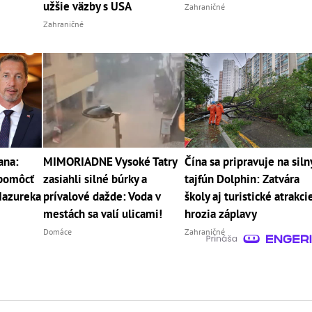
užšie väzby s USA
Zahraničné
Zahraničné
ana:
MIMORIADNE Vysoké Tatry
Čína sa pripravuje na siln
pomôcť
zasiahli silné búrky a
tajfún Dolphin: Zatvára
Mazureka
prívalové dažde: Voda v
školy aj turistické atrakcie
mestách sa valí ulicami!
hrozia záplavy
Domáce
Zahraničné