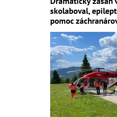
Dramatický zásah v
skolaboval, epilept
pomoc záchranáro