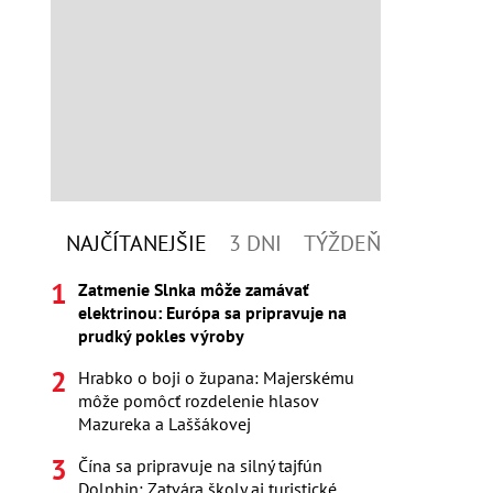
NAJČÍTANEJŠIE
3 DNI
TÝŽDEŇ
Zatmenie Slnka môže zamávať
elektrinou: Európa sa pripravuje na
prudký pokles výroby
Hrabko o boji o župana: Majerskému
môže pomôcť rozdelenie hlasov
Mazureka a Laššákovej
Čína sa pripravuje na silný tajfún
Dolphin: Zatvára školy aj turistické