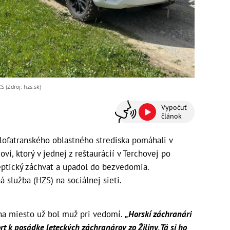
 (Zdroj: hzs.sk)
Vypočuť
článok
lofatranského oblastného strediska pomáhali v
, ktorý v jednej z reštaurácií v Terchovej po
ileptický záchvat a upadol do bezvedomia.
 služba (HZS) na sociálnej sieti.
na miesto už bol muž pri vedomí.
„Horskí záchranári
ort k posádke leteckých záchranárov zo Žiliny. Tá si ho