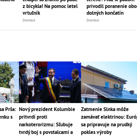
privodil poranenie ob
z bicykla! Na pomoc letel
dolných končatín
vrtuľník
Domáce
Domáce
sa Prša:
Nový prezident Kolumbie
Zatmenie Slnka môže
enku s
pritvrdí proti
zamávať elektrinou: Eur
narkoterorizmu: Sľubuje
sa pripravuje na prudký
tvrdý boj s povstalcami a
pokles výroby