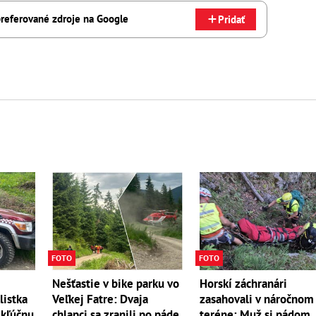
referované zdroje na Google
Pridať
FOTO
FOTO
Horskí záchranári
Nešťastie v bike parku vo
zasahovali v náročnom
listka
Veľkej Fatre: Dvaja
teréne: Muž si pádom
 kľúčnu
chlapci sa zranili po páde