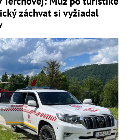
 Terchovej: Muž po turistike
ický záchvat si vyžiadal
v