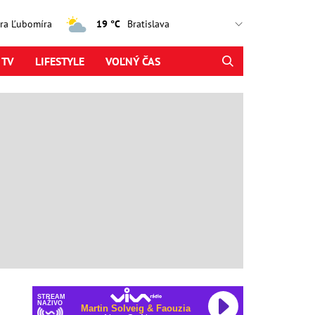
jtra Ľubomíra
19 °C
 TV
LIFESTYLE
VOĽNÝ ČAS
STREAM
NAŽIVO
Martin Solveig & Faouzia