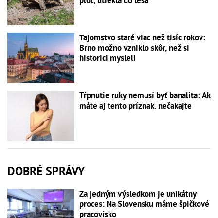
plot, utiekla do lesa
Tajomstvo staré viac než tisíc rokov:
Brno možno vzniklo skôr, než si
historici mysleli
Tŕpnutie ruky nemusí byť banalita: Ak
máte aj tento príznak, nečakajte
DOBRÉ SPRÁVY
Za jedným výsledkom je unikátny
proces: Na Slovensku máme špičkové
pracovisko