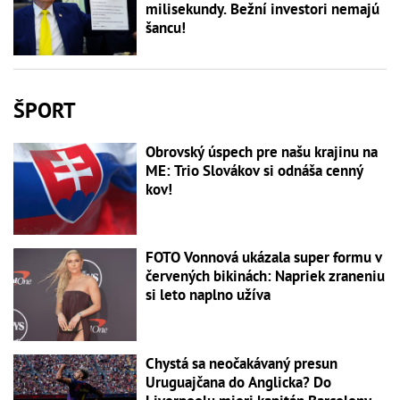
milisekundy. Bežní investori nemajú
šancu!
ŠPORT
Obrovský úspech pre našu krajinu na
ME: Trio Slovákov si odnáša cenný
kov!
FOTO Vonnová ukázala super formu v
červených bikinách: Napriek zraneniu
si leto naplno užíva
Chystá sa neočakávaný presun
Uruguajčana do Anglicka? Do