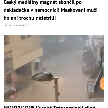
Český mediálny magnát skončil po
nakladačke v nemocnici! Maskovaní muži
ho ani trochu nešetrili!
Zahraniční prominenti
MIMORIADNE Vysoké Tatry zasiahli silné