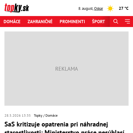
27 °C
8. august
,
Oskar
DOMÁCE
ZAHRANIČNÉ
PROMINENTI
ŠPORT
ZAUJÍMAV
28.5.2026 13:35
Topky
Domáce
SaS kritizuje opatrenia pri náhradnej
starostlivosti: Ministerstvo práce nesúhlasí