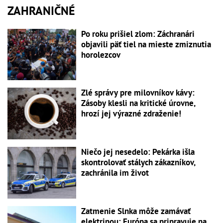
ZAHRANIČNÉ
Po roku prišiel zlom: Záchranári
objavili päť tiel na mieste zmiznutia
horolezcov
Zlé správy pre milovníkov kávy:
Zásoby klesli na kritické úrovne,
hrozí jej výrazné zdraženie!
Niečo jej nesedelo: Pekárka išla
skontrolovať stálych zákazníkov,
zachránila im život
Zatmenie Slnka môže zamávať
elektrinou: Európa sa pripravuje na