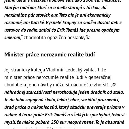
Starým rodičom, ktorí sa o dieťa starajú s láskou, dá
maximálne pár stoviek eur. Toto nie je ani ekonomicky
rozumné, ani ľudské. Vyspelé krajiny sa snažia dostať deti z
ústavov do rodín, zatiaľ čo Erik Tomáš ide presne opačným
smerom,“
zhodnotila opozičná poslankyňa.
Minister práce nerozumie realite ľudí
Jej stranícky kolega Vladimír Ledecký vyhlásil, že
minister práce nerozumie realite ľudí v generačnej
chudobe a jeho návrhy môžu situáciu ešte zhoršiť.
„O
náhradnej starostlivosti nerozhoduje jeden úradník od stola.
Je do toho zapojená škola, lekári, obec, sociálni pracovníci,
úrad práce a nakoniec súd, ktorý situáciu preveruje priamo v
rodine. A teraz príde Erik Tomáš a všetkých spochybní, lebo si
myslí, že niekto poberá 250 eur neoprávnene. To je absurdné