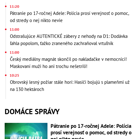
11:20
Pátranie po 17-ročnej Adele: Polícia prosí verejnosť o pomoc,
od stredy o nej nikto nevie
11:00
Odstrašujúce AUTENTICKÉ zábery z nehody na D1: Dodávka
ľahla popolom, ťažko zraneného zachraňoval vrtuľník
11:00
Český mediálny magnát skončil po nakladačke v nemocnici!
Maskovaní muži ho ani trochu nešetrili!
10:25
Obrovský lesný požiar stále horí: Hasiči bojujú s plameňmi už
na 130 hektároch
DOMÁCE SPRÁVY
Pátranie po 17-ročnej Adele: Polícia
prosí verejnosť o pomoc, od stredy o
nej nikto nevie