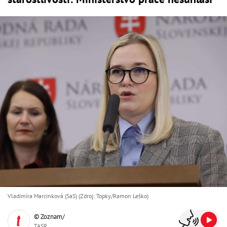
Vladimíra Marcinková (SaS) (Zdroj: Topky/Ramon Leško)
© Zoznam/
TASR