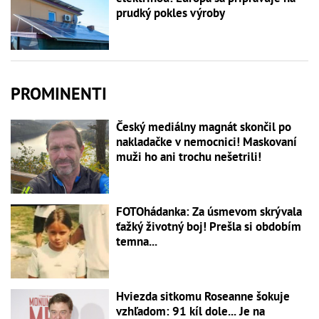
prudký pokles výroby
PROMINENTI
Český mediálny magnát skončil po
nakladačke v nemocnici! Maskovaní
muži ho ani trochu nešetrili!
FOTOhádanka: Za úsmevom skrývala
ťažký životný boj! Prešla si obdobím
temna...
Hviezda sitkomu Roseanne šokuje
vzhľadom: 91 kíl dole... Je na