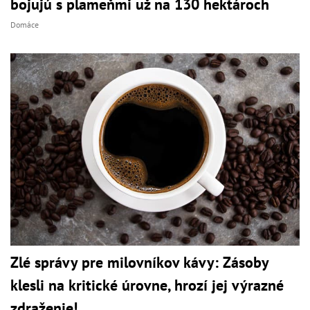
bojujú s plameňmi už na 130 hektároch
Domáce
Zlé správy pre milovníkov kávy: Zásoby
klesli na kritické úrovne, hrozí jej výrazné
zdraženie!