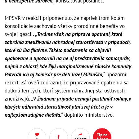
a nebezpečné zároveň,“
konštatoval poslanec.
MPSVR v reakcii pripomenulo, že napriek trom kolám
konsolidácie zachovalo všetky prorodinné benefity vo
svojej gescii. „
Trváme však na príprave opatrení, ktoré
zabránia zneužívaniu náhradnej starostlivosti v prípadoch,
ktoré sú iba fiktívne. Takéto podozrenia sa objavili
opakovane a upozornili na ne aj predstavitelia samospráv,
najmä z oblastí, kde žijú marginalizované rómske komunity.
Potvrdil ich aj komisár pre deti Jozef Mikloško,
“ upozornil
rezort. Zároveň zdôraznil, že pripravované opatrenia sa
dotknú len tých, ktorí systém náhradnej starostlivosti
zneužívajú. „
V žiadnom prípade nemajú postihnúť rodiny, v
ktorých náhradná starostlivosť plní svoj účel a je v
najlepšom záujme dieťaťa,“
doplnilo ministerstvo.
Tip na