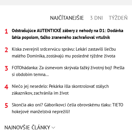
NAJČÍTANEJŠIE
3 DNI
TÝŽDEŇ
Odstrašujúce AUTENTICKÉ zábery z nehody na D1: Dodávka
ľahla popolom, ťažko zraneného zachraňoval vrtuľník
Kiska zverejnil srdcervúcu správu: Lekári zastavili liečbu
malého Dominika, zostávajú mu posledné týždne života
FOTOhádanka: Za úsmevom skrývala ťažký životný boj! Prešla
si obdobím temna...
Niečo jej nesedelo: Pekárka išla skontrolovať stálych
zákazníkov, zachránila im život
Skončia ako oni? Gáboríkovci čelia obrovskému tlaku: TIETO
hokejové manželstvá neprežili!
NAJNOVŠIE ČLÁNKY