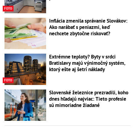
FOTO
Inflácia zmenila správanie Slovákov:
Ako narábať s peniazmi, keď
nechcete zbytočne riskovať?
Extrémne teploty? Byty v srdci
Bratislavy majú výnimočný systém,
ktorý ešte aj šetrí náklady
FOTO
Slovenské železnice prezradili, koho
dnes hľadajú najviac: Tieto profesie
sú mimoriadne žiadané