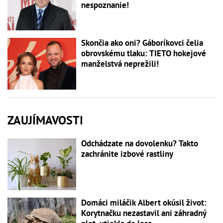
nespoznanie!
Skončia ako oni? Gáboríkovci čelia
obrovskému tlaku: TIETO hokejové
manželstvá neprežili!
ZAUJÍMAVOSTI
Odchádzate na dovolenku? Takto
zachránite izbové rastliny
Domáci miláčik Albert okúsil život:
Korytnačku nezastavil ani záhradný