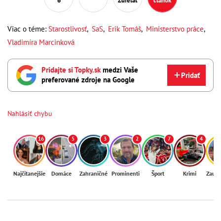
6
Zdieľať
článok
Viac o téme:
Starostlivosť
,
SaS
,
Erik Tomáš
,
Ministerstvo práce
,
Vladimíra Marcinková
Pridajte si Topky.sk
medzi Vaše
Pridať
preferované zdroje na Google
Nahlásiť chybu
16
5
3
2
7
4
Najčítanejšie
Domáce
Zahraničné
Prominenti
Šport
Krimi
Zaují