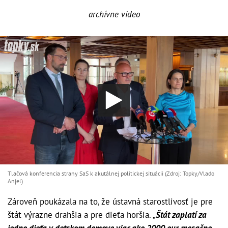
archívne video
Tlačová konferencia strany SaS k akutálnej politickej situácii (Zdroj: Topky/Vlado
Anjel)
Zároveň poukázala na to, že ústavná starostlivosť je pre
štát výrazne drahšia a pre dieťa horšia. „
Štát zaplatí za
jedno dieťa v detskom domove viac ako 2000 eur mesačne.