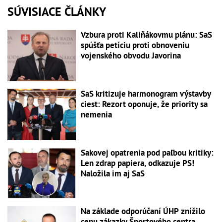
SÚVISIACE ČLÁNKY
Vzbura proti Kaliňákovmu plánu: SaS
spúšťa petíciu proti obnoveniu
vojenského obvodu Javorina
SaS kritizuje harmonogram výstavby
ciest: Rezort oponuje, že priority sa
nemenia
Sakovej opatrenia pod paľbou kritiky:
Len zdrap papiera, odkazuje PS!
Naložila im aj SaS
Na základe odporúčaní ÚHP znížilo
cenu zákazky Športového centra