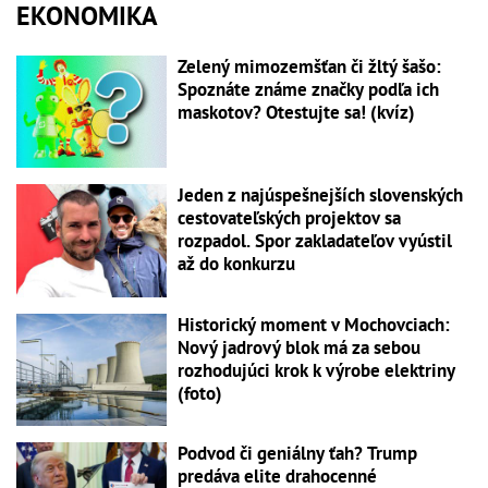
EKONOMIKA
Zelený mimozemšťan či žltý šašo:
Spoznáte známe značky podľa ich
maskotov? Otestujte sa! (kvíz)
Jeden z najúspešnejších slovenských
cestovateľských projektov sa
rozpadol. Spor zakladateľov vyústil
až do konkurzu
Historický moment v Mochovciach:
Nový jadrový blok má za sebou
rozhodujúci krok k výrobe elektriny
(foto)
Podvod či geniálny ťah? Trump
predáva elite drahocenné