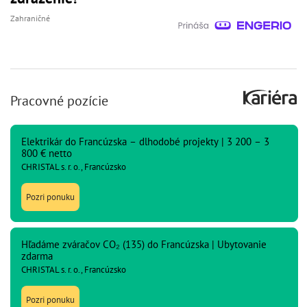
Zahraničné
Pracovné pozície
Elektrikár do Francúzska – dlhodobé projekty | 3 200 – 3
800 € netto
CHRISTAL s. r. o., Francúzsko
Pozri ponuku
Hľadáme zváračov CO₂ (135) do Francúzska | Ubytovanie
zdarma
CHRISTAL s. r. o., Francúzsko
Pozri ponuku