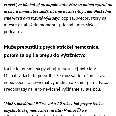
vraveli, že búchal aj po kapote auta. Muž sa potom vybral do
mesta a minimálne šesťkrát sme počuli silný úder. Následne
sme videli dva rozbité výklady,"
popísal svedok, ktorý na
mieste ostal až do momentu príchodu mestských
policajtov.
Muža prepustili z psychiatrickej nemocnice,
potom sa opil a prepuklo výtržníctvo
Na incident sme sa pýtali aj u mestskej polície v
Michalovciach. Tá potvrdila, že muž sa skutočne správal
nebezpečne a nevyčíňal výhradne na známej ulici Pasáž.
Predpoklady na jeho nevídané vyčíňanie tu ale boli.
"Muž s iniciálami F. T. vo veku 29 rokov bol prepustený z
psychiatrickej nemocnice na ulici Hrehovčíka v