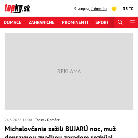
33 °C
9. august
,
Ľubomíra
DOMÁCE
ZAHRANIČNÉ
PROMINENTI
ŠPORT
ZAUJÍMAV
24.5.2026 11:00
Topky
Domáce
Michalovčania zažili BUJARÚ noc, muž
dopravnou značkou zaradom rozbíjal