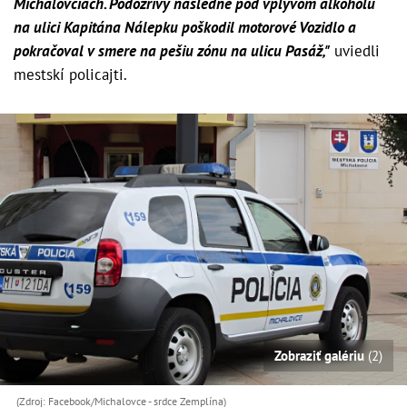
Michalovciach. Podozrivý následne pod vplyvom alkoholu
na ulici Kapitána Nálepku poškodil motorové Vozidlo a
pokračoval v smere na pešiu zónu na ulicu Pasáž,"
uviedli
mestskí policajti.
Zobraziť galériu
(2)
(Zdroj: Facebook/Michalovce - srdce Zemplína)