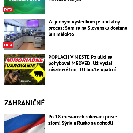
FOTO
Za jedným výsledkom je unikátny
proces: Sem sa na Slovensku dostane
len málokto
FOTO
POPLACH V MESTE Po ulici sa
pohyboval MEDVEĎ! Už vyslali
zásahový tím. TU buďte opatrní
ZAHRANIČNÉ
Po 18 mesiacoch rokovaní prišiel
zlom! Sýria a Rusko sa dohodli