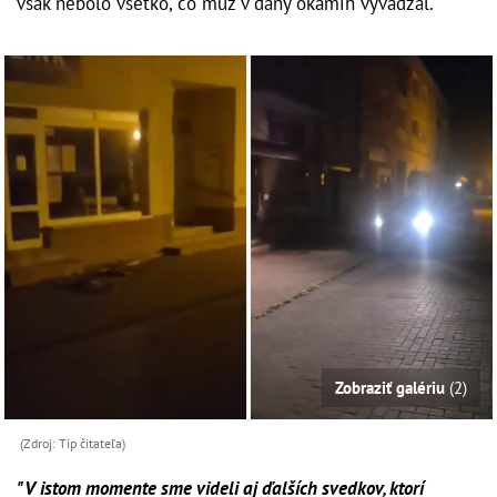
však nebolo všetko, čo muž v daný okamih vyvádzal.
Zobraziť galériu
(2)
(Zdroj: Tip čitateľa)
"V istom momente sme videli aj ďalších svedkov, ktorí