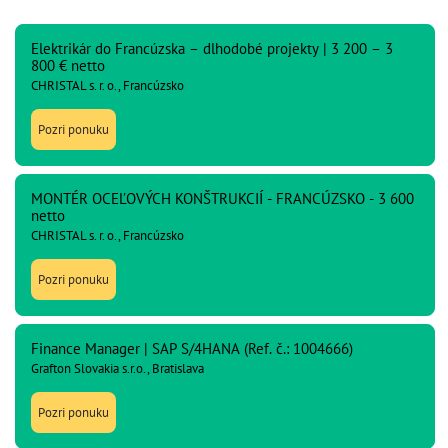
Elektrikár do Francúzska – dlhodobé projekty | 3 200 – 3
800 € netto
CHRISTAL s. r. o., Francúzsko
Pozri ponuku
MONTÉR OCEĽOVÝCH KONŠTRUKCIÍ - FRANCÚZSKO - 3 600
netto
CHRISTAL s. r. o., Francúzsko
Pozri ponuku
Finance Manager | SAP S/4HANA (Ref. č.: 1004666)
Grafton Slovakia s.r.o., Bratislava
Pozri ponuku