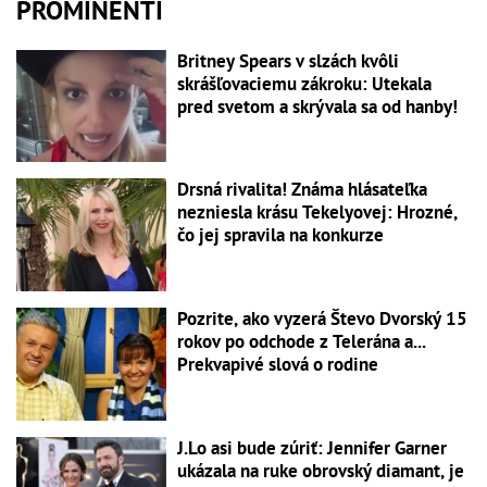
PROMINENTI
Britney Spears v slzách kvôli
skrášľovaciemu zákroku: Utekala
pred svetom a skrývala sa od hanby!
Drsná rivalita! Známa hlásateľka
nezniesla krásu Tekelyovej: Hrozné,
čo jej spravila na konkurze
Pozrite, ako vyzerá Števo Dvorský 15
rokov po odchode z Telerána a...
Prekvapivé slová o rodine
J.Lo asi bude zúriť: Jennifer Garner
ukázala na ruke obrovský diamant, je