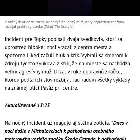
V nočných uliciach Michaloviec vyčíňal opitý muž, ktorý dopravnou značkou
rozbíjal prakticky všetko (Zdroj: Tip čitateľa)
Incident pre Topky popísali dvaja svedkovia, ktorí sa
uprostred hlbokej noci vracali z centra mesta a
spozorneli, keď začuli hluk a krik. Vybrali sa smerom k
zdroju týchto zvukov a zistili, že na mieste sa nachádza
veľmi agresívny muž. Držal v ruke dopravnú značku,
ktorou podľa ich slov rozbíjal rad-radom všetky výklady
na známej ulici Pasáž pri centre.
Aktualizované 13:23
Na nočný incident už reaguje aj štátna polícia.
"Dnes v
noci došlo v Michalovciach k poškodeniu osobného
motorového vozidla značky Škoda Octavia, k poškodeniu