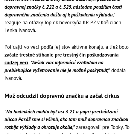
dopravnej značky č. 222 a č. 325, následne použitím časti
dopravného značenia došlo aj k poškodeniu výkladu,"
reaguje na otázky Topiek hovorkyňa KR PZ v Košiciach
Lenka Ivanová.
Policajti vo veci podľa jej slov aktívne konajú, a tiež bolo
začaté trestné stíhanie pre trestný čin poškodzovania
cudzej veci
.
"Avšak viac informácií vzhľadom na
prebiehajúce vyšetrovanie nie je možné poskytnúť,"
dodala
Ivanová.
Muž odcudzil dopravnú značku a začal cirkus
"Na hodinkách mohlo byť asi 3:21 a popri prechádzaní
ulicou Pasáž sme si všimli, ako tam muž dopravnou značkou
rozbíja výklady a ohrozuje okolie,"
zareagovali pre Topky. To