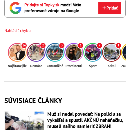
Pridajte si Topky.sk
medzi Vaše
Pridať
preferované zdroje na Google
Nahlásiť chybu
16
2
3
1
7
1
Najčítanejšie
Domáce
Zahraničné
Prominenti
Šport
Krimi
Zaují
SÚVISIACE ČLÁNKY
Muž si nedal povedať: Na políciu sa
vykašľal a spustil AKČNÚ naháňačku,
museli naňho namieriť ZBRAŇ!