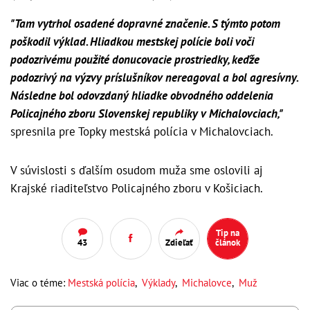
"Tam vytrhol osadené dopravné značenie. S týmto potom
poškodil výklad. Hliadkou mestskej polície boli voči
podozrivému použité donucovacie prostriedky, keďže
podozrivý na výzvy príslušníkov nereagoval a bol agresívny.
Následne bol odovzdaný hliadke obvodného oddelenia
Policajného zboru Slovenskej republiky v Michalovciach,"
spresnila pre Topky mestská polícia v Michalovciach.
V súvislosti s ďalším osudom muža sme oslovili aj
Krajské riaditeľstvo Policajného zboru v Košiciach.
Tip na
43
Zdieľať
článok
Viac o téme:
Mestská polícia
,
Výklady
,
Michalovce
,
Muž