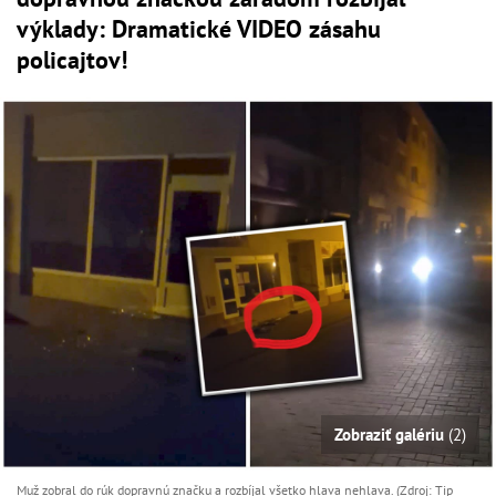
výklady: Dramatické VIDEO zásahu
policajtov!
Zobraziť galériu
(2)
Muž zobral do rúk dopravnú značku a rozbíjal všetko hlava nehlava. (Zdroj: Tip