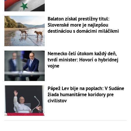
Balaton získal prestížny titul:
Slovenské more je najlepšou
destináciou s domácimi miláčikmi
Nemecko čelí útokom každý deň,
tvrdí minister: Hovorí o hybridnej
vojne
Pápež Lev bije na poplach: V Sudáne
žiada humanitárne koridory pre
civilistov