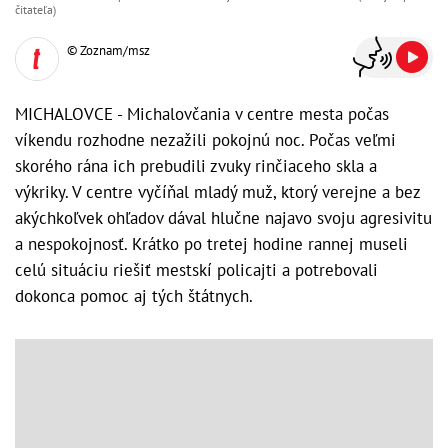
čitateľa)
© Zoznam/msz
MICHALOVCE - Michalovčania v centre mesta počas
víkendu rozhodne nezažili pokojnú noc. Počas veľmi
skorého rána ich prebudili zvuky rinčiaceho skla a
výkriky. V centre vyčíňal mladý muž, ktorý verejne a bez
akýchkoľvek ohľadov dával hlučne najavo svoju agresivitu
a nespokojnosť. Krátko po tretej hodine rannej museli
celú situáciu riešiť mestskí policajti a potrebovali
dokonca pomoc aj tých štátnych.