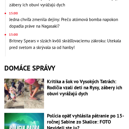
zábery ich obuvi vyrážajú dych
15:00
Jedna chvíľa zmenila dejiny: Prečo atómová bomba napokon
dopadla práve na Nagasaki?
15:00
Britney Spears v slzách kvôli skrášľovaciemu zákroku: Utekala
pred svetom a skrývala sa od hanby!
DOMÁCE SPRÁVY
Kritika a šok vo Vysokých Tatrách:
Rodičia vzali deti na Rysy, zábery ich
obuvi vyrážajú dych
Polícia opäť vyhlásila pátranie po 15-
ročnej Sabine zo Skalice: FOTO
Nevideli ste ju?