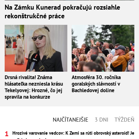
Na Zámku Kunerad pokračujú rozsiahle
rekonštrukčné práce
Drsná rivalita! Známa
Atmosféra 30. ročníka
hlásateľka nezniesla krásu
goralských slávností v
Tekelyovej: Hrozné, čo jej
Bachledovej doline
spravila na konkurze
NAJČÍTANEJŠIE
3 DNI
TÝŽDEŇ
Hrozivé varovanie vedcov: K Zemi sa rúti obrovský asteroid! Je