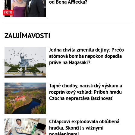
od Bena Afflecka?
FOTO
ZAUJÍMAVOSTI
Jedna chvíľa zmenila dejiny: Prečo
atómová bomba napokon dopadla
práve na Nagasaki?
Tajné chodby, nacistický výskum a
rozprávkový vzhľad: Príbeh hradu
Czocha neprestáva fascinovať
Chlapcovi explodovala obľúbená
hračka. Skončil s vážnymi
popáleninami