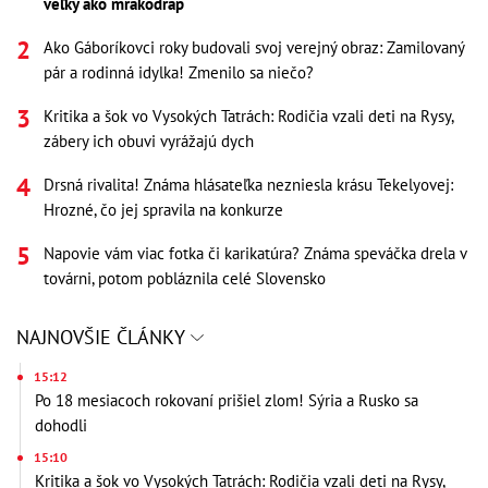
veľký ako mrakodrap
Ako Gáboríkovci roky budovali svoj verejný obraz: Zamilovaný
pár a rodinná idylka! Zmenilo sa niečo?
Kritika a šok vo Vysokých Tatrách: Rodičia vzali deti na Rysy,
zábery ich obuvi vyrážajú dych
Drsná rivalita! Známa hlásateľka nezniesla krásu Tekelyovej:
Hrozné, čo jej spravila na konkurze
Napovie vám viac fotka či karikatúra? Známa speváčka drela v
továrni, potom pobláznila celé Slovensko
NAJNOVŠIE ČLÁNKY
15:12
Po 18 mesiacoch rokovaní prišiel zlom! Sýria a Rusko sa
dohodli
15:10
Kritika a šok vo Vysokých Tatrách: Rodičia vzali deti na Rysy,