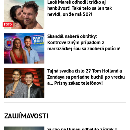
Leoš Mareš odhodil tričko aj
hanblivosť! Také telo sa len tak
nevidí, on že má 50?!
FOTO
Škandál naberá obrátky:
Kontroverzným prípadom z
markizáckej šou sa zaoberá polícia!
Tajná svadba číslo 2? Tom Holland a
Zendaya sa poriadne buchli po vrecku
a... Prísny zákaz telefónov!
ZAUJÍMAVOSTI
Sucho na Dunaji odhalilo zázrak z