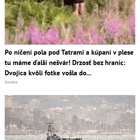
Po ničení pola pod Tatrami a kúpaní v plese
tu máme ďalší nešvár! Drzosť bez hraníc:
Dvojica kvôli fotke vošla do...
Domáce