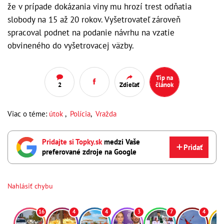
že v prípade dokázania viny mu hrozí trest odňatia
slobody na 15 až 20 rokov. Vyšetrovateľ zároveň
spracoval podnet na podanie návrhu na vzatie
obvineného do vyšetrovacej väzby.
Tip na
2
Zdieľať
článok
Viac o téme:
útok
,
Polícia
,
Vražda
Pridajte si Topky.sk
medzi Vaše
Pridať
preferované zdroje na Google
Nahlásiť chybu
16
4
4
3
7
4