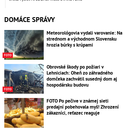
DOMÁCE SPRÁVY
Meteorológovia vydali varovanie: Na
strednom a východnom Slovensku
hrozia búrky s krúpami
FOTO
Obrovské škody po požiari v
Lehniciach: Oheň zo záhradného
domčeka zachvátil susedný dom aj
hospodársku budovu
FOTO
FOTO Po pečive v známej sieti
predajní pobehovala myš! Zhrození
zákazníci, reťazec reaguje