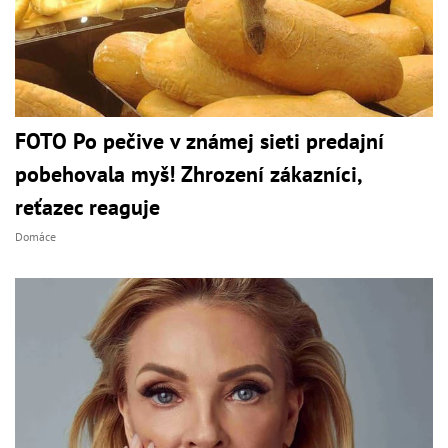
FOTO Po pečive v známej sieti predajní
pobehovala myš! Zhrození zákazníci,
reťazec reaguje
Domáce