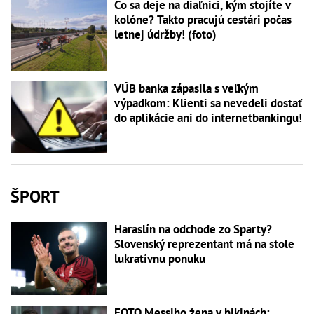
Čo sa deje na diaľnici, kým stojíte v
kolóne? Takto pracujú cestári počas
letnej údržby! (foto)
VÚB banka zápasila s veľkým
výpadkom: Klienti sa nevedeli dostať
do aplikácie ani do internetbankingu!
ŠPORT
Haraslín na odchode zo Sparty?
Slovenský reprezentant má na stole
lukratívnu ponuku
FOTO Messiho žena v bikinách: