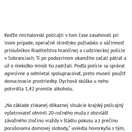
Keďže michalovskí policajti v tom čase zasahovali pri
inom prípade, operačné stredisko požiadalo o súčinnosť
príslušníkov Riaditeľstva hraničnej a cudzineckej polície
v Sobranciach. Tí po podozrivom okamžite začali pátrať a
už o niekoľko minút ho zadržali. Podľa polície sa správal
agresívne a odmietal spolupracovať, preto museli použiť
donucovacie prostriedky. Dychová skúška u neho
potvrdila 1,42 promile alkoholu.
„Na základe získanej dôkaznej situácie krajský policajný
vyšetrovateľ obvinil 20-ročného muža z obzvlášť
závažného zločinu vraždy v štádiu pokusu a z prečinu
porušovania domovej slobody,“ uviedla hovorkyňa s tým,