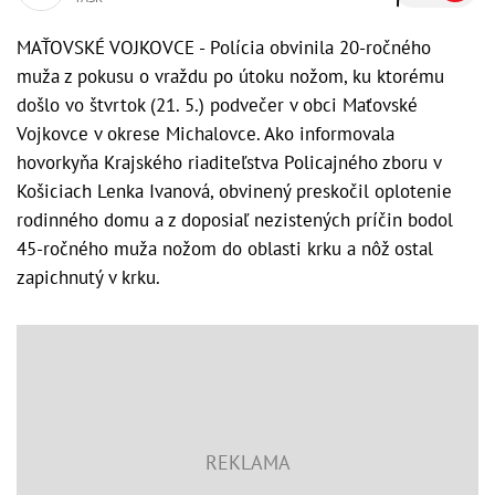
MAŤOVSKÉ VOJKOVCE - Polícia obvinila 20-ročného
muža z pokusu o vraždu po útoku nožom, ku ktorému
došlo vo štvrtok (21. 5.) podvečer v obci Maťovské
Vojkovce v okrese Michalovce. Ako informovala
hovorkyňa Krajského riaditeľstva Policajného zboru v
Košiciach Lenka Ivanová, obvinený preskočil oplotenie
rodinného domu a z doposiaľ nezistených príčin bodol
45-ročného muža nožom do oblasti krku a nôž ostal
zapichnutý v krku.