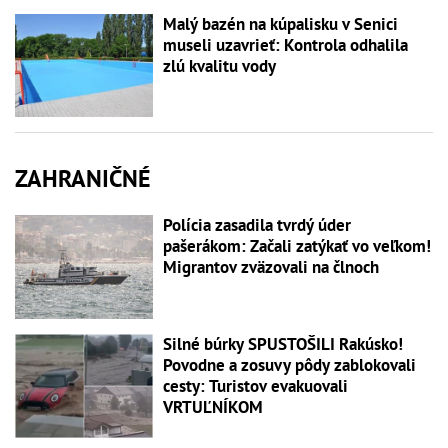
Malý bazén na kúpalisku v Senici
museli uzavrieť: Kontrola odhalila
zlú kvalitu vody
ZAHRANIČNÉ
Polícia zasadila tvrdý úder
pašerákom: Začali zatýkať vo veľkom!
Migrantov zväzovali na člnoch
Silné búrky SPUSTOŠILI Rakúsko!
Povodne a zosuvy pôdy zablokovali
cesty: Turistov evakuovali
VRTUĽNÍKOM