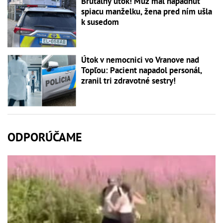
Brutálny útok! Muž mal napadnúť
spiacu manželku, žena pred ním ušla
k susedom
Útok v nemocnici vo Vranove nad
Topľou: Pacient napadol personál,
zranil tri zdravotné sestry!
ODPORÚČAME