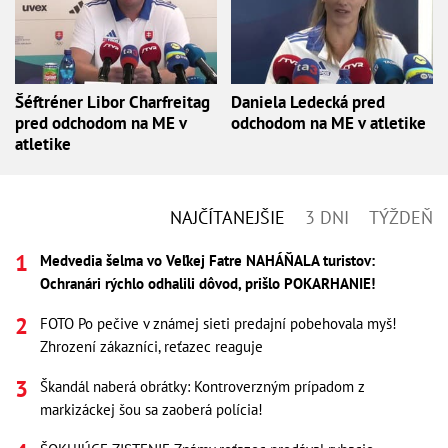
Šéftréner Libor Charfreitag
Daniela Ledecká pred
pred odchodom na ME v
odchodom na ME v atletike
atletike
NAJČÍTANEJŠIE
3 DNI
TÝŽDEŇ
Medvedia šelma vo Veľkej Fatre NAHÁŇALA turistov:
Ochranári rýchlo odhalili dôvod, prišlo POKARHANIE!
FOTO Po pečive v známej sieti predajní pobehovala myš!
Zhrození zákazníci, reťazec reaguje
Škandál naberá obrátky: Kontroverzným prípadom z
markizáckej šou sa zaoberá polícia!