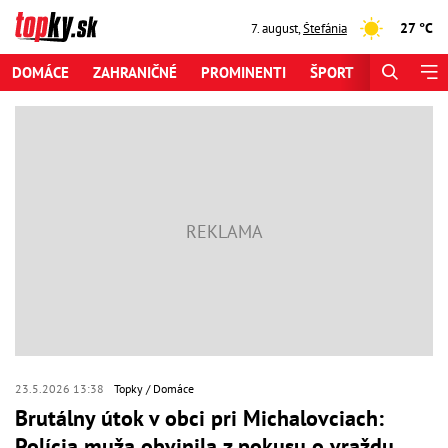
27 °C
7. august
,
Štefánia
DOMÁCE
ZAHRANIČNÉ
PROMINENTI
ŠPORT
ZAUJÍMAV
23.5.2026 13:38
Topky
Domáce
Brutálny útok v obci pri Michalovciach:
Polícia muža obvinila z pokusu o vraždu