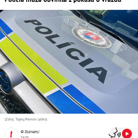
(Zdroj: Topky/Ramon Leško)
© Zoznam/
TASR