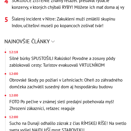
ŠOKUJÚCE ZISTENIE Známy reťazec predával rybacie
konzervy, v ktorých chýbali RYBY! Môžete ich mať doma aj vy
Šialený incident v Nitre: Zakuklení muži zmlátili skupinu
Indov, učiteľovi museli po kopancoch zošívať tvár!
NAJNOVŠIE ČLÁNKY
12:18
Silné búrky SPUSTOŠILI Rakúsko! Povodne a zosuvy pôdy
zablokovali cesty: Turistov evakuovali VRTUĽNÍKOM
12:00
Obrovské škody po požiari v Lehniciach: Oheň zo záhradného
domčeka zachvátil susedný dom aj hospodársku budovu
12:00
FOTO Po pečive v známej sieti predajní pobehovala myš!
Zhrození zákazníci, reťazec reaguje
12:00
Sucho na Dunaji odhalilo zázrak z čias RÍMSKEJ RÍŠE! Na svetlo
sveta vyšiel NAJDLHŠÍ most STAROVEKU