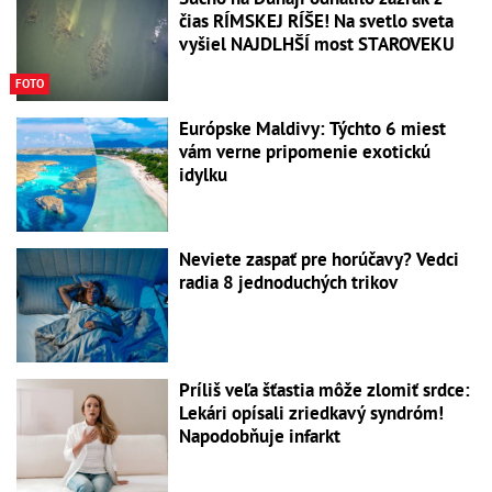
čias RÍMSKEJ RÍŠE! Na svetlo sveta
vyšiel NAJDLHŠÍ most STAROVEKU
FOTO
Európske Maldivy: Týchto 6 miest
vám verne pripomenie exotickú
idylku
Neviete zaspať pre horúčavy? Vedci
radia 8 jednoduchých trikov
Príliš veľa šťastia môže zlomiť srdce:
Lekári opísali zriedkavý syndróm!
Napodobňuje infarkt