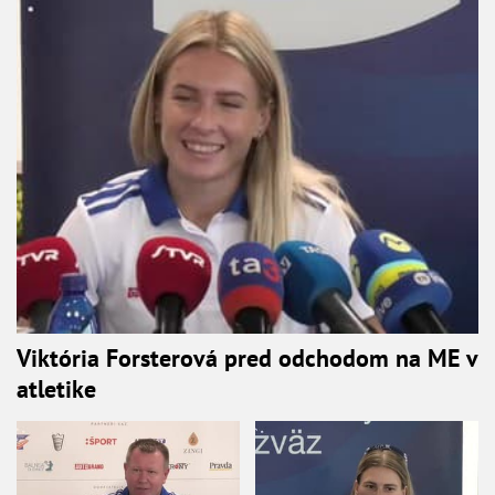
Viktória Forsterová pred odchodom na ME v
atletike