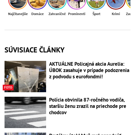
Najčítanejšie
Domáce
Zahraničné
Prominenti
Šport
Krimi
Zaují
SÚVISIACE ČLÁNKY
AKTUÁLNE Policajná akcia Aurelia:
ÚBOK zasahuje v prípade podozrenia
z podvodu s eurofondmi!
FOTO
Polícia obvinila 87-ročného vodiča,
staršiu ženu zrazil na priechode pre
chodcov