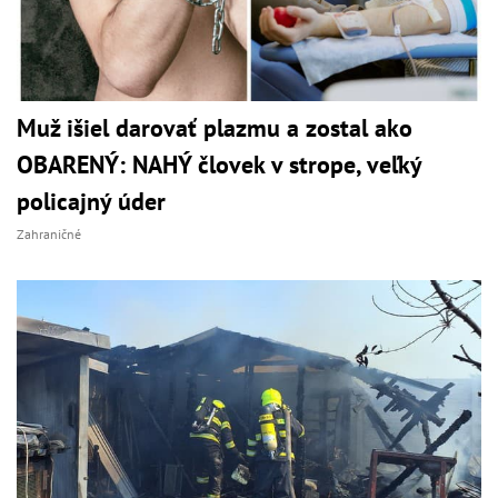
Muž išiel darovať plazmu a zostal ako
OBARENÝ: NAHÝ človek v strope, veľký
policajný úder
Zahraničné