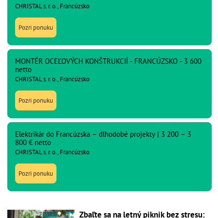
CHRISTAL s. r. o., Francúzsko
Pozri ponuku
MONTÉR OCEĽOVÝCH KONŠTRUKCIÍ - FRANCÚZSKO - 3 600
netto
CHRISTAL s. r. o., Francúzsko
Pozri ponuku
Elektrikár do Francúzska – dlhodobé projekty | 3 200 – 3
800 € netto
CHRISTAL s. r. o., Francúzsko
Pozri ponuku
Zbaľte sa na letný piknik bez stresu: