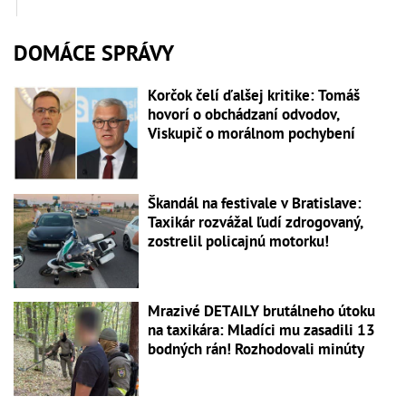
DOMÁCE SPRÁVY
Korčok čelí ďalšej kritike: Tomáš
hovorí o obchádzaní odvodov,
Viskupič o morálnom pochybení
Škandál na festivale v Bratislave:
Taxikár rozvážal ľudí zdrogovaný,
zostrelil policajnú motorku!
Mrazivé DETAILY brutálneho útoku
na taxikára: Mladíci mu zasadili 13
bodných rán! Rozhodovali minúty