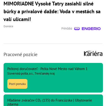
MIMORIADNE Vysoké Tatry zasiahli silné
búrky a prívalové dažde: Voda v mestách sa
valí ulicami!
Domáce
Pracovné pozície
Poštový doručovateľ - Pošta Nové Mesto nad Váhom 1
Slovenská pošta, a.s., Trenčiansky kraj
Pozri ponuku
Hľadáme zváračov CO₂ (135) do Francúzska | Ubytovanie
zdarma