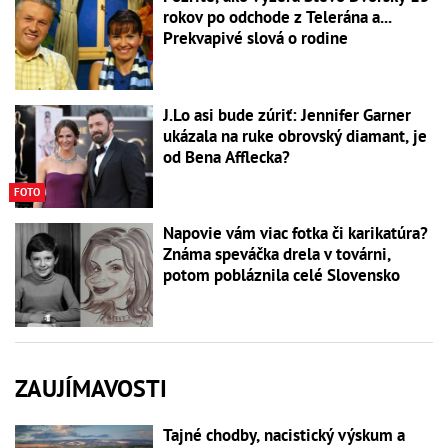
rokov po odchode z Telerána a...
Prekvapivé slová o rodine
J.Lo asi bude zúriť: Jennifer Garner
ukázala na ruke obrovský diamant, je
od Bena Afflecka?
FOTO
Napovie vám viac fotka či karikatúra?
Známa speváčka drela v továrni,
potom pobláznila celé Slovensko
ZAUJÍMAVOSTI
Tajné chodby, nacistický výskum a