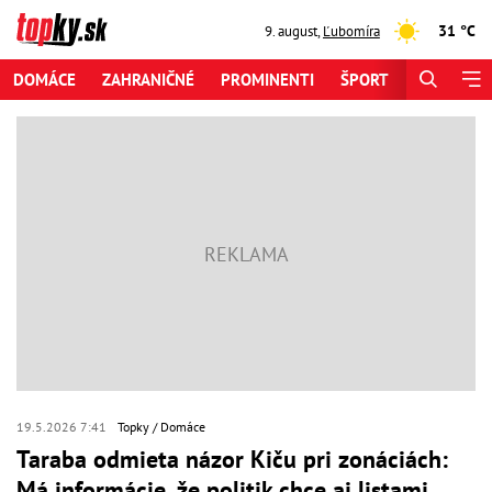
31 °C
9. august
,
Ľubomíra
DOMÁCE
ZAHRANIČNÉ
PROMINENTI
ŠPORT
ZAUJÍMAV
19.5.2026 7:41
Topky
Domáce
Taraba odmieta názor Kiču pri zonáciách:
Má informácie, že politik chce aj listami