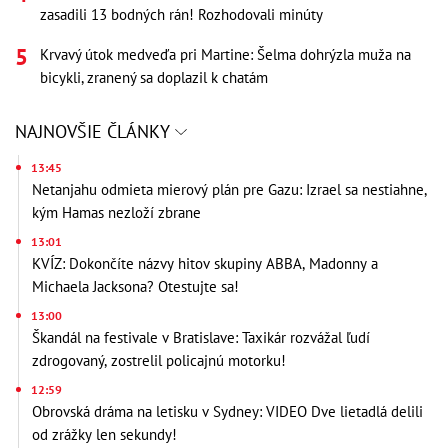
zasadili 13 bodných rán! Rozhodovali minúty
Krvavý útok medveďa pri Martine: Šelma dohrýzla muža na
bicykli, zranený sa doplazil k chatám
NAJNOVŠIE ČLÁNKY
13:45
Netanjahu odmieta mierový plán pre Gazu: Izrael sa nestiahne,
kým Hamas nezloží zbrane
13:01
KVÍZ: Dokončíte názvy hitov skupiny ABBA, Madonny a
Michaela Jacksona? Otestujte sa!
13:00
Škandál na festivale v Bratislave: Taxikár rozvážal ľudí
zdrogovaný, zostrelil policajnú motorku!
12:59
Obrovská dráma na letisku v Sydney: VIDEO Dve lietadlá delili
od zrážky len sekundy!