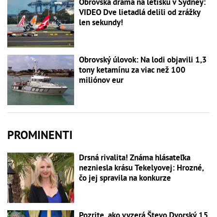
Obrovská dráma na letisku v Sydney:
VIDEO Dve lietadlá delili od zrážky
len sekundy!
Obrovský úlovok: Na lodi objavili 1,3
tony ketamínu za viac než 100
miliónov eur
PROMINENTI
Drsná rivalita! Známa hlásateľka
nezniesla krásu Tekelyovej: Hrozné,
čo jej spravila na konkurze
Pozrite, ako vyzerá Števo Dvorský 15