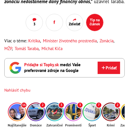
zonáciu nedostaneme daný finančný obnos,"
uzavrel Taraba.
Tip na
3
Zdieľať
článok
Viac o téme:
Kritika
,
Minister životného prostredia
,
Zonácia
,
MŽP
,
Tomáš Taraba
,
Michal Kiča
Pridajte si Topky.sk
medzi Vaše
Pridať
preferované zdroje na Google
Nahlásiť chybu
16
2
3
3
7
2
Najčítanejšie
Domáce
Zahraničné
Prominenti
Šport
Krimi
Zaují