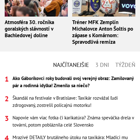
Atmosféra 30. ročníka
Tréner MFK Zemplín
goralských slávností v
Michalovce Anton Šoltis po
Bachledovej doline
zápase s Komárnom:
Spravodlivá remíza
NAJČÍTANEJŠIE
3 DNI
TÝŽDEŇ
Ako Gáboríkovci roky budovali svoj verejný obraz: Zamilovaný
pár a rodinná idylka! Zmenilo sa niečo?
Škandál na festivale v Bratislave: Taxikár rozvážal ľudí
zdrogovaný, zostrelil policajnú motorku!
Napovie vám viac fotka či karikatúra? Známa speváčka drela v
továrni, potom pobláznila celé Slovensko
Mrazivé DETAILY brutálneho útoku na taxikára: Mladíci mu