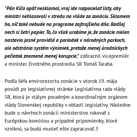
"Pán Kiča opäť nesklamal, vraj ide rozposielať listy, aby
ministri nehlasovali v stredu na vláde za zonáciu. Sklamem
ho, nič také nebude na programe zajtrajšieho dňa. Radšej
nech si šetrí papier. To, čo však urobíme je, že zonácie nielen
nastavia jasné pravidlá a poriadok v národných parkoch,
ale odstránia systém výnimiek, pretože menej úradníckych
pečiatok znamená menej korupcie,"
zdôraznil vicepremiér
a minister životného prostredia SR Tomáš Taraba.
Podľa šéfa envirorezortu zonácie v utorok 19. mája
posúdi po legislatívnej stránke Legislatívna rada vlády
SR, ktorá je stálym poradným a koordinačným orgánom
vlády Slovenskej republiky v oblasti legislatívy. Následne
bude o návrhoch zonácií ministerstvo rokovať s
Európskou komisiou a prípadné pripomienky, ktoré
vzniknú, sa budú musieť ešte zapracovať.3