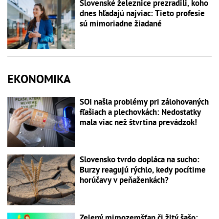
Slovenské železnice prezradili, koho
dnes hľadajú najviac: Tieto profesie
sú mimoriadne žiadané
EKONOMIKA
SOI našla problémy pri zálohovaných
fľašiach a plechovkách: Nedostatky
mala viac než štvrtina prevádzok!
Slovensko tvrdo dopláca na sucho:
Burzy reagujú rýchlo, kedy pocítime
horúčavy v peňaženkách?
Zelený mimozemšťan či žltý šašo: