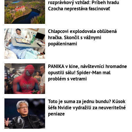
rozprávkový vzhľad: Príbeh hradu
Czocha neprestáva fascinovať
Chlapcovi explodovala obľúbená
hračka. Skončil s vážnymi
popáleninami
PANIKA v kine, návštevníci hromadne
opustili sálu! Spider-Man mal
problém s vetrami
Toto je suma za jednu bundu? Kúsok
šéfa Nvidie vydražili za neuveriteľné
peniaze