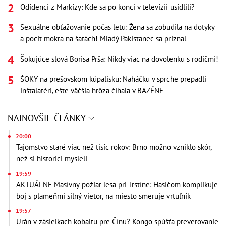
Odídenci z Markízy: Kde sa po konci v televízii usídlili?
Sexuálne obťažovanie počas letu: Žena sa zobudila na dotyky
a pocit mokra na šatách! Mladý Pakistanec sa priznal
Šokujúce slová Borisa Prša: Nikdy viac na dovolenku s rodičmi!
ŠOKY na prešovskom kúpalisku: Naháčku v sprche prepadli
inštalatéri, ešte väčšia hrôza číhala v BAZÉNE
NAJNOVŠIE ČLÁNKY
20:00
Tajomstvo staré viac než tisíc rokov: Brno možno vzniklo skôr,
než si historici mysleli
19:59
AKTUÁLNE Masívny požiar lesa pri Trstíne: Hasičom komplikuje
boj s plameňmi silný vietor, na miesto smeruje vrtuľník
19:57
Urán v zásielkach kobaltu pre Čínu? Kongo spúšťa preverovanie