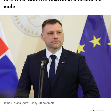
vode
Tomáš Taraba (Zdroj: Topky/Vlado Anjel)