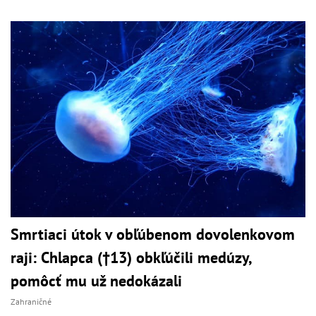
Smrtiaci útok v obľúbenom dovolenkovom
raji: Chlapca (†13) obkľúčili medúzy,
pomôcť mu už nedokázali
Zahraničné