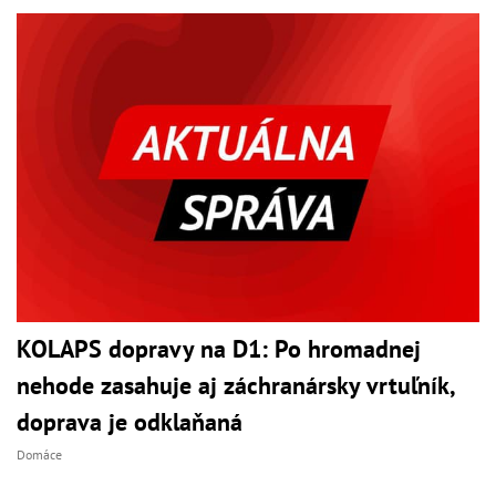
KOLAPS dopravy na D1: Po hromadnej
nehode zasahuje aj záchranársky vrtuľník,
doprava je odklaňaná
Domáce