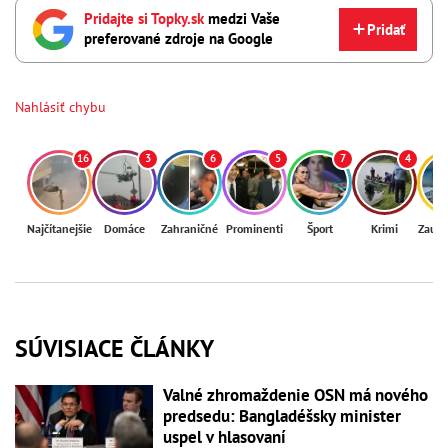
Pridajte si Topky.sk
medzi Vaše
Pridať
preferované zdroje na Google
Nahlásiť chybu
16
3
6
5
7
4
Najčítanejšie
Domáce
Zahraničné
Prominenti
Šport
Krimi
Zaují
SÚVISIACE ČLÁNKY
Valné zhromaždenie OSN má nového
predsedu: Bangladéšsky minister
uspel v hlasovaní