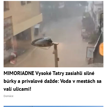
MIMORIADNE Vysoké Tatry zasiahli silné
búrky a prívalové dažde: Voda v mestách sa
valí ulicami!
Domáce