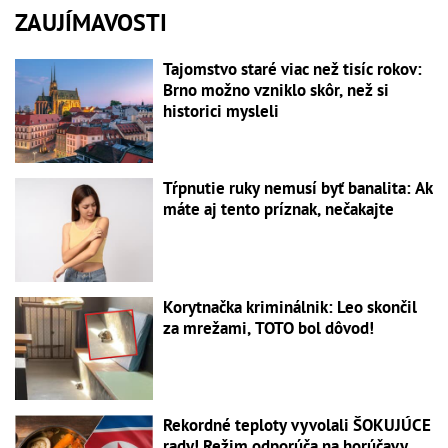
ZAUJÍMAVOSTI
Tajomstvo staré viac než tisíc rokov:
Brno možno vzniklo skôr, než si
historici mysleli
Tŕpnutie ruky nemusí byť banalita: Ak
máte aj tento príznak, nečakajte
Korytnačka kriminálnik: Leo skončil
za mrežami, TOTO bol dôvod!
Rekordné teploty vyvolali ŠOKUJÚCE
rady! Režim odporúča na horúčavy