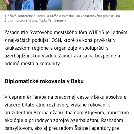
Tlačová konferencia Tarabu a Illéša o investícii do vodárenského projektu na
Žitnom ostrove (Zdroj: Topky/Ján Zemiar)
Zasadnutie Svetového mestského fóra WUF13 je jedným
z najväčších podujatí OSN, ktoré sa koná prvýkrát v
kaukazskom regióne a organizuje v spolupráci s
azerbajdžanskou vládou. Zameriava sa na bezpečné a
odolné mestá a komunity.
Diplomatické rokovania v Baku
Vicepremiér Taraba na pracovnej ceste v Baku absolvuje
viaceré bilaterálne rozhovory, vrátane rokovaní s
prezidentom Azerbajdžanu Ilhamom Alijevom, ministrom
ekológie a prírodných zdrojov Azerbajdžanu Rashadom
Ismayilovom, ako aj predsedom Štátnej agentúry pre