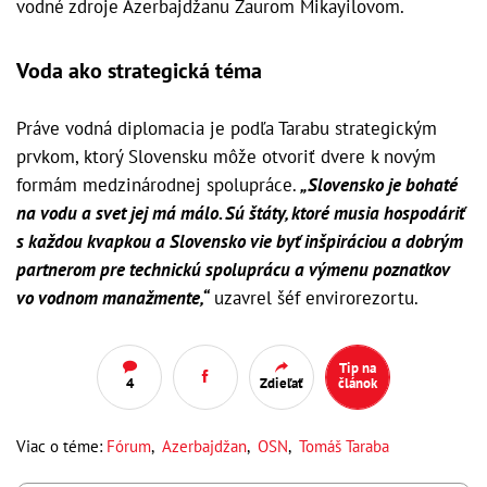
vodné zdroje Azerbajdžanu Zaurom Mikayilovom.
Voda ako strategická téma
Práve vodná diplomacia je podľa Tarabu strategickým
prvkom, ktorý Slovensku môže otvoriť dvere k novým
formám medzinárodnej spolupráce.
„Slovensko je bohaté
na vodu a svet jej má málo. Sú štáty, ktoré musia hospodáriť
s každou kvapkou a Slovensko vie byť inšpiráciou a dobrým
partnerom pre technickú spoluprácu a výmenu poznatkov
vo vodnom manažmente,“
uzavrel šéf envirorezortu.
Tip na
4
Zdieľať
článok
Viac o téme:
Fórum
,
Azerbajdžan
,
OSN
,
Tomáš Taraba