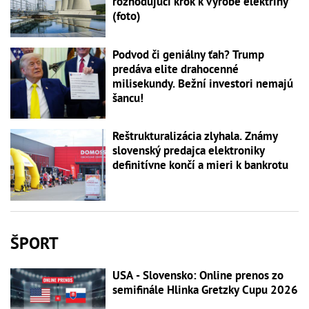
rozhodujúci krok k výrobe elektriny
(foto)
Podvod či geniálny ťah? Trump
predáva elite drahocenné
milisekundy. Bežní investori nemajú
šancu!
Reštrukturalizácia zlyhala. Známy
slovenský predajca elektroniky
definitívne končí a mieri k bankrotu
ŠPORT
USA - Slovensko: Online prenos zo
semifinále Hlinka Gretzky Cupu 2026