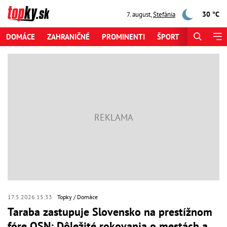
30 °C
7. august
,
Štefánia
DOMÁCE
ZAHRANIČNÉ
PROMINENTI
ŠPORT
ZAUJÍMAV
17.5.2026 15:33
Topky
Domáce
Taraba zastupuje Slovensko na prestížnom
fóre OSN: Dôležité rokovania o mestách a