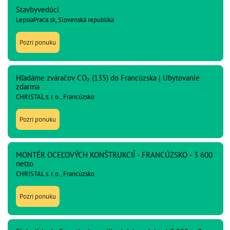
Stavbyvedúci
LepsiaPraca.sk, Slovenská republika
Pozri ponuku
Hľadáme zváračov CO₂ (135) do Francúzska | Ubytovanie
zdarma
CHRISTAL s. r. o., Francúzsko
Pozri ponuku
MONTÉR OCEĽOVÝCH KONŠTRUKCIÍ - FRANCÚZSKO - 3 600
netto
CHRISTAL s. r. o., Francúzsko
Pozri ponuku