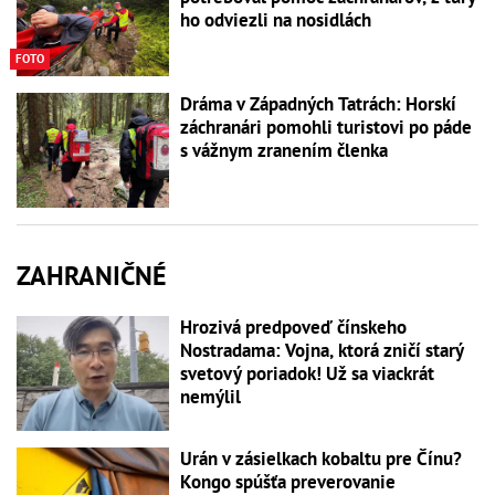
ho odviezli na nosidlách
FOTO
Dráma v Západných Tatrách: Horskí
záchranári pomohli turistovi po páde
s vážnym zranením členka
ZAHRANIČNÉ
Hrozivá predpoveď čínskeho
Nostradama: Vojna, ktorá zničí starý
svetový poriadok! Už sa viackrát
nemýlil
Urán v zásielkach kobaltu pre Čínu?
Kongo spúšťa preverovanie