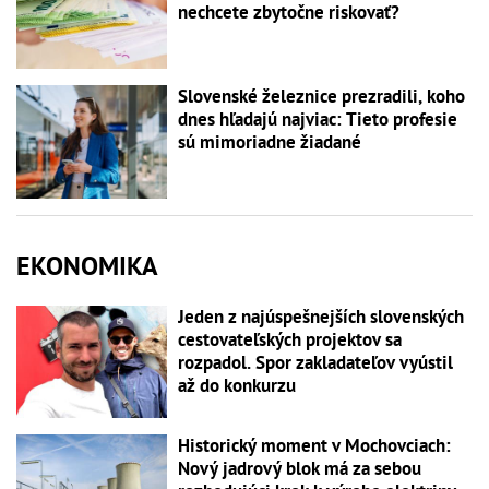
nechcete zbytočne riskovať?
Slovenské železnice prezradili, koho
dnes hľadajú najviac: Tieto profesie
sú mimoriadne žiadané
EKONOMIKA
Jeden z najúspešnejších slovenských
cestovateľských projektov sa
rozpadol. Spor zakladateľov vyústil
až do konkurzu
Historický moment v Mochovciach:
Nový jadrový blok má za sebou