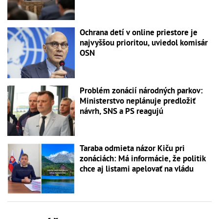
Ochrana detí v online priestore je
najvyššou prioritou, uviedol komisár
OSN
Problém zonácií národných parkov:
Ministerstvo neplánuje predložiť
návrh, SNS a PS reagujú
Taraba odmieta názor Kiču pri
zonáciách: Má informácie, že politik
chce aj listami apelovať na vládu