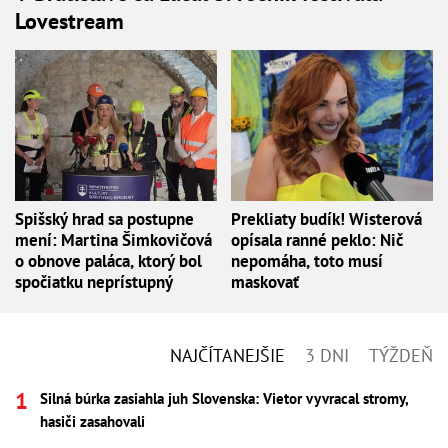
Lovestream
Spišský hrad sa postupne
Prekliaty budík! Wisterová
mení: Martina Šimkovičová
opísala ranné peklo: Nič
o obnove paláca, ktorý bol
nepomáha, toto musí
spočiatku neprístupný
maskovať
NAJČÍTANEJŠIE
3 DNI
TÝŽDEŇ
Silná búrka zasiahla juh Slovenska: Vietor vyvracal stromy,
hasiči zasahovali