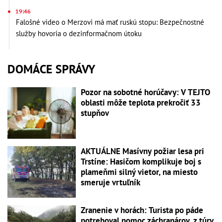
19:46
Falošné video o Merzovi má mať ruskú stopu: Bezpečnostné
služby hovoria o dezinformačnom útoku
DOMÁCE SPRÁVY
Pozor na sobotné horúčavy: V TEJTO
oblasti môže teplota prekročiť 33
stupňov
AKTUÁLNE Masívny požiar lesa pri
Trstíne: Hasičom komplikuje boj s
plameňmi silný vietor, na miesto
smeruje vrtuľník
Zranenie v horách: Turista po páde
potreboval pomoc záchranárov, z túry