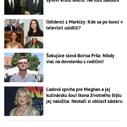
synovi krutú lekciu: Na toto zabudni
Odídenci z Markízy: Kde sa po konci v
televízii usídlili?
Šokujúce slová Borisa Prša: Nikdy
viac na dovolenku s rodičmi!
Ľadová sprcha pre Meghan a jej
kulinársku šou! Ikona životného štýlu
jej naložila: Nestačí si obliecť zásteru