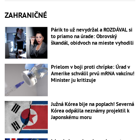
ZAHRANIČNÉ
Párik to už nevydržal a ROZDÁVAL si
to priamo na úrade: Obrovský
škandál, obidvoch na mieste vyhodili
Prielom v boji proti chrípke: Úrad v
Amerike schválil prvú mRNA vakcínu!
Minister ju kritizuje
Južná Kórea bije na poplach! Severná
Kórea odpálila neznámy projektil k
Japonskému moru