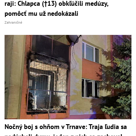
raji: Chlapca (†13) obkľúčili medúzy,
pomôcť mu už nedokázali
Zahraničné
Nočný boj s ohňom v Trnave: Traja ľudia sa