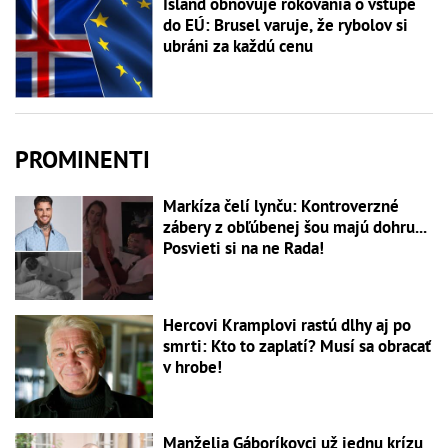
Island obnovuje rokovania o vstupe
do EÚ: Brusel varuje, že rybolov si
ubráni za každú cenu
PROMINENTI
Markíza čelí lynču: Kontroverzné
zábery z obľúbenej šou majú dohru...
Posvieti si na ne Rada!
Hercovi Kramplovi rastú dlhy aj po
smrti: Kto to zaplatí? Musí sa obracať
v hrobe!
Manželia Gáboríkovci už jednu krízu