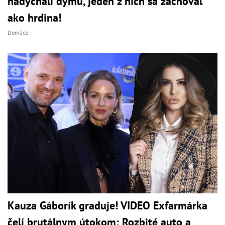
nadýchali dymu, jeden z nich sa zachoval
ako hrdina!
Domáce
Kauza Gáborík graduje! VIDEO Exfarmárka
čelí brutálnym útokom: Rozbité auto a