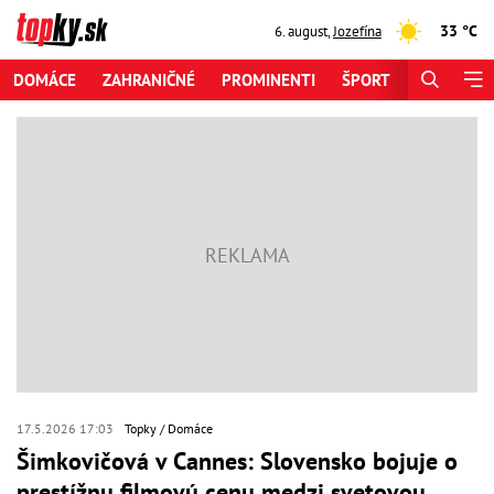
33 °C
6. august
,
Jozefína
DOMÁCE
ZAHRANIČNÉ
PROMINENTI
ŠPORT
ZAUJÍMAV
17.5.2026 17:03
Topky
Domáce
Šimkovičová v Cannes: Slovensko bojuje o
prestížnu filmovú cenu medzi svetovou