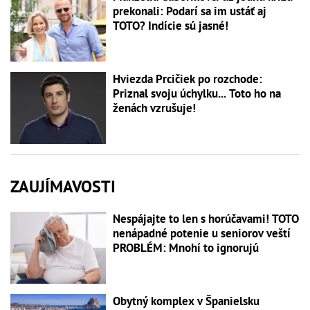
prekonali: Podarí sa im ustáť aj
TOTO? Indície sú jasné!
Hviezda Prcičiek po rozchode:
Priznal svoju úchylku... Toto ho na
ženách vzrušuje!
ZAUJÍMAVOSTI
Nespájajte to len s horúčavami! TOTO
nenápadné potenie u seniorov veští
PROBLÉM: Mnohí to ignorujú
Obytný komplex v Španielsku