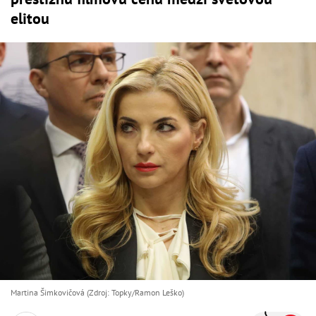
elitou
Martina Šimkovičová (Zdroj: Topky/Ramon Leško)