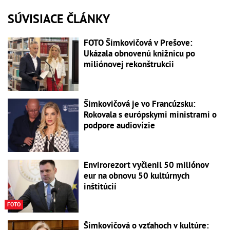
SÚVISIACE ČLÁNKY
FOTO Šimkovičová v Prešove:
Ukázala obnovenú knižnicu po
miliónovej rekonštrukcii
Šimkovičová je vo Francúzsku:
Rokovala s európskymi ministrami o
podpore audiovízie
Envirorezort vyčlenil 50 miliónov
eur na obnovu 50 kultúrnych
inštitúcií
FOTO
Šimkovičová o vzťahoch v kultúre: