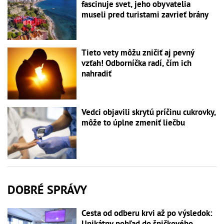
fascinuje svet, jeho obyvatelia
museli pred turistami zavrieť brány
Tieto vety môžu zničiť aj pevný
vzťah! Odborníčka radí, čím ich
nahradiť
Vedci objavili skrytú príčinu cukrovky,
môže to úplne zmeniť liečbu
DOBRÉ SPRÁVY
Cesta od odberu krvi až po výsledok:
Unikátny pohľad do špičkového