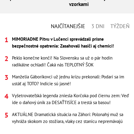
vzorkami
NAJČÍTANEJŠIE
3 DNI
TÝŽDEŇ
MIMORIADNE Pitvu v Lučenci sprevádzali prísne
bezpečnostné opatrenia: Zasahovali hasiči aj chemici!
Peklo konečne končí! Na Slovensku sa už o pár hodín
radikálne ochladí! Čaká nás TEPLOTNÝ ŠOK
Manželia Gáboríkovci už jednu krízu prekonali: Podarí sa im
ustáť aj TOTO? Indície sú jasné!
Vyšetrovateľská legenda zniesla Korčoka pod čiernu zem: Veď
ide o daňový únik za DESAŤTISÍCE a trestá sa basou!
AKTUÁLNE Dramatická situácia na Záhorí: Polonahý muž sa
vyhráža skokom zo stožiara, vlaky cez stanicu nepremávajú