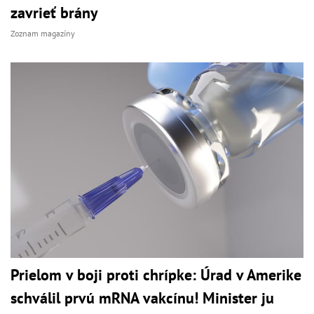
zavrieť brány
Zoznam magazíny
Prielom v boji proti chrípke: Úrad v Amerike
schválil prvú mRNA vakcínu! Minister ju