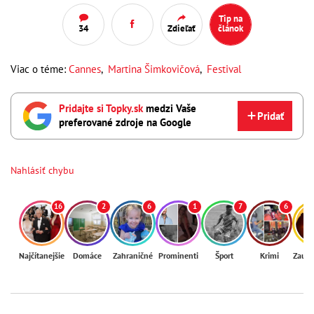
Tip na
34
Zdieľať
článok
Viac o téme:
Cannes
,
Martina Šimkovičová
,
Festival
Pridajte si Topky.sk
medzi Vaše
Pridať
preferované zdroje na Google
Nahlásiť chybu
16
2
6
1
7
6
Najčítanejšie
Domáce
Zahraničné
Prominenti
Šport
Krimi
Zaují