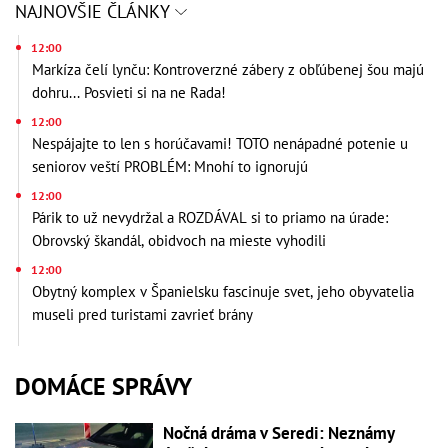
NAJNOVŠIE ČLÁNKY
12:00
Markíza čelí lynču: Kontroverzné zábery z obľúbenej šou majú
dohru... Posvieti si na ne Rada!
12:00
Nespájajte to len s horúčavami! TOTO nenápadné potenie u
seniorov veští PROBLÉM: Mnohí to ignorujú
12:00
Párik to už nevydržal a ROZDÁVAL si to priamo na úrade:
Obrovský škandál, obidvoch na mieste vyhodili
12:00
Obytný komplex v Španielsku fascinuje svet, jeho obyvatelia
museli pred turistami zavrieť brány
DOMÁCE SPRÁVY
Nočná dráma v Seredi: Neznámy