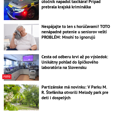
útočník napadol taxikára! Prípad
prebrala krajská kriminálka
Nespájajte to len s horúčavami! TOTO
nenápadné potenie u seniorov veští
PROBLÉM: Mnohí to ignorujú
Cesta od odberu krvi až po výsledok:
Unikátny pohľad do špičkového
laboratória na Slovensku
FOTO
Partizánske má novinku: V Parku M.
R. Štefánika otvorili Melody park pre
deti i dospelých