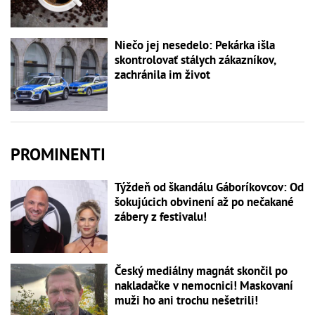
Niečo jej nesedelo: Pekárka išla
skontrolovať stálych zákazníkov,
zachránila im život
PROMINENTI
Týždeň od škandálu Gáboríkovcov: Od
šokujúcich obvinení až po nečakané
zábery z festivalu!
Český mediálny magnát skončil po
nakladačke v nemocnici! Maskovaní
muži ho ani trochu nešetrili!