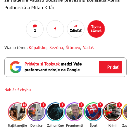
Podhorská a Milan Kilár.
Tip na
2
Zdieľať
článok
Viac o téme:
Kúpalisko
,
Sezóna
,
Štúrovo
,
Vadaš
Pridajte si Topky.sk
medzi Vaše
Pridať
preferované zdroje na Google
Nahlásiť chybu
16
5
3
2
7
4
Najčítanejšie
Domáce
Zahraničné
Prominenti
Šport
Krimi
Zaují