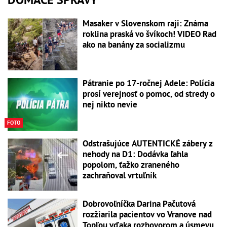
Masaker v Slovenskom raji: Známa
roklina praská vo švíkoch! VIDEO Rad
ako na banány za socializmu
Pátranie po 17-ročnej Adele: Polícia
prosí verejnosť o pomoc, od stredy o
nej nikto nevie
FOTO
Odstrašujúce AUTENTICKÉ zábery z
nehody na D1: Dodávka ľahla
popolom, ťažko zraneného
zachraňoval vrtuľník
Dobrovoľníčka Darina Pačutová
rozžiarila pacientov vo Vranove nad
Topľou vďaka rozhovorom a úsmevu