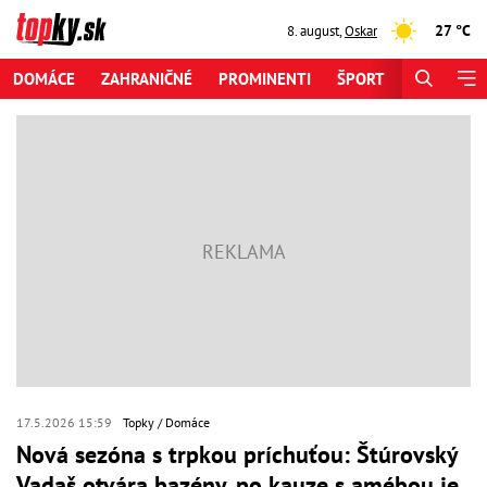
27 °C
8. august
,
Oskar
DOMÁCE
ZAHRANIČNÉ
PROMINENTI
ŠPORT
ZAUJÍMAV
17.5.2026 15:59
Topky
Domáce
Nová sezóna s trpkou príchuťou: Štúrovský
Vadaš otvára bazény, po kauze s amébou je