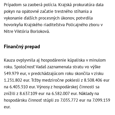
Prípadom sa zaoberá polícia. Krajská prokuratúra dala
pokyn na opätovné začatie trestného stíhania a
vykonanie ďalších procesných úkonov, potvrdila
hovorkyňa Krajského riaditeľstva Policajného zboru v
Nitre Viktória Borloková.
Finančný prepad
Kauza ovplyvnila aj hospodárenie kúpaliska v minulom
roku. Spoločnosť Vadaš zaznamenala stratu vo výške
549.979 eur, v predchádzajúcom roku skončila v zisku
1.231.802 eur. Tržby medziročne poklesli z 8.508.406 eur
na 6.403.310 eur. Výnosy z hospodárskej činnosti sa
znížili z 8.637.109 eur na 6.582.007 eur. Náklady na
hospodársku činnosť stúpli zo 7.035.772 eur na 7.099.159
eur.