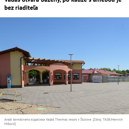
bez riaditeľa
Areál termálneho kúpaliska Vadaš Thermal resort v Štúrove. (Zdroj: TASR/Henrich
Mišovič)