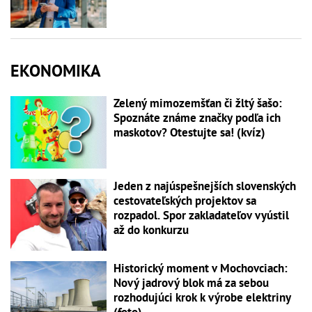
EKONOMIKA
Zelený mimozemšťan či žltý šašo:
Spoznáte známe značky podľa ich
maskotov? Otestujte sa! (kvíz)
Jeden z najúspešnejších slovenských
cestovateľských projektov sa
rozpadol. Spor zakladateľov vyústil
až do konkurzu
Historický moment v Mochovciach:
Nový jadrový blok má za sebou
rozhodujúci krok k výrobe elektriny