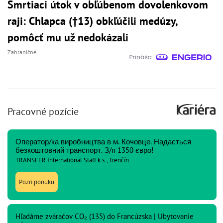
Smrtiaci útok v obľúbenom dovolenkovom
raji: Chlapca (†13) obkľúčili medúzy,
pomôcť mu už nedokázali
Zahraničné
Pracovné pozície
Оператор/ка виробництва в м. Кочовце. Надається
безкоштовний транспорт. З/п 1350 євро!
TRANSFER International Staff k.s., Trenčín
Pozri ponuku
Hľadáme zváračov CO₂ (135) do Francúzska | Ubytovanie