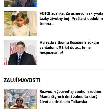
FOTOhádanka: Za úsmevom skrývala
ťažký životný boj! Prešla si obdobím
temna...
Hviezda sitkomu Roseanne šokuje
vzhľadom: 91 kíl dole... Je na
nespoznanie!
ZAUJÍMAVOSTI
Rozvod, výpoveď aj zbohom rodine:
Mama štyroch detí zahodila starý
život a utiekla do Talianska