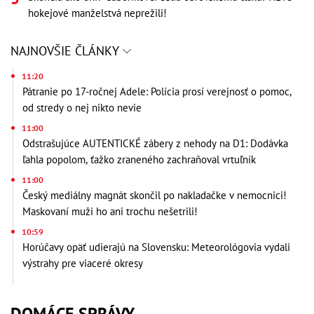
hokejové manželstvá neprežili!
NAJNOVŠIE ČLÁNKY
11:20
Pátranie po 17-ročnej Adele: Polícia prosí verejnosť o pomoc,
od stredy o nej nikto nevie
11:00
Odstrašujúce AUTENTICKÉ zábery z nehody na D1: Dodávka
ľahla popolom, ťažko zraneného zachraňoval vrtuľník
11:00
Český mediálny magnát skončil po nakladačke v nemocnici!
Maskovaní muži ho ani trochu nešetrili!
10:59
Horúčavy opäť udierajú na Slovensku: Meteorológovia vydali
výstrahy pre viaceré okresy
DOMÁCE SPRÁVY