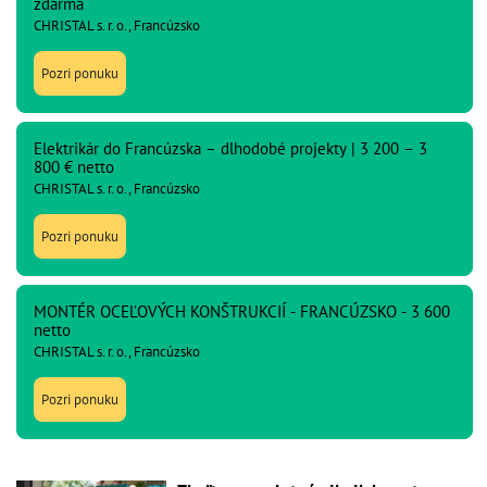
zdarma
CHRISTAL s. r. o., Francúzsko
Pozri ponuku
Elektrikár do Francúzska – dlhodobé projekty | 3 200 – 3
800 € netto
CHRISTAL s. r. o., Francúzsko
Pozri ponuku
MONTÉR OCEĽOVÝCH KONŠTRUKCIÍ - FRANCÚZSKO - 3 600
netto
CHRISTAL s. r. o., Francúzsko
Pozri ponuku