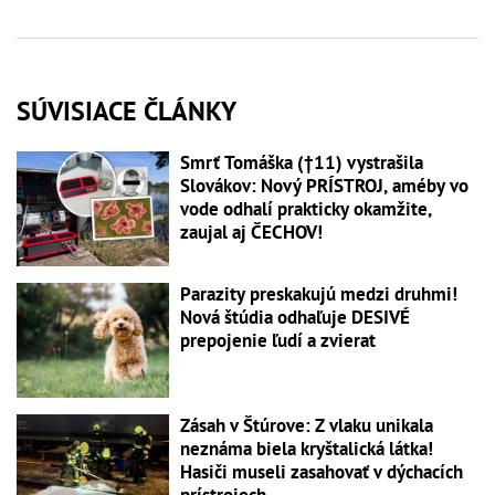
SÚVISIACE ČLÁNKY
Smrť Tomáška (†11) vystrašila
Slovákov: Nový PRÍSTROJ, améby vo
vode odhalí prakticky okamžite,
zaujal aj ČECHOV!
Parazity preskakujú medzi druhmi!
Nová štúdia odhaľuje DESIVÉ
prepojenie ľudí a zvierat
Zásah v Štúrove: Z vlaku unikala
neznáma biela kryštalická látka!
Hasiči museli zasahovať v dýchacích
prístrojoch