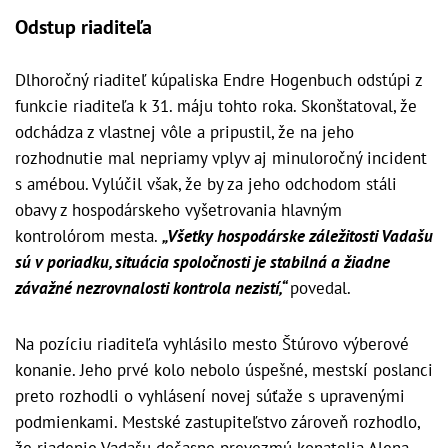
Odstup riaditeľa
Dlhoročný riaditeľ kúpaliska Endre Hogenbuch odstúpi z
funkcie riaditeľa k 31. máju tohto roka. Skonštatoval, že
odchádza z vlastnej vôle a pripustil, že na jeho
rozhodnutie mal nepriamy vplyv aj minuloročný incident
s amébou. Vylúčil však, že by za jeho odchodom stáli
obavy z hospodárskeho vyšetrovania hlavným
kontrolórom mesta.
„Všetky hospodárske záležitosti Vadašu
sú v poriadku, situácia spoločnosti je stabilná a žiadne
závažné nezrovnalosti kontrola nezistí,“
povedal.
Na pozíciu riaditeľa vyhlásilo mesto Štúrovo výberové
konanie. Jeho prvé kolo nebolo úspešné, mestskí poslanci
preto rozhodli o vyhlásení novej súťaže s upravenými
podmienkami. Mestské zastupiteľstvo zároveň rozhodlo,
že riadenie Vadašu dočasne prevezmú konatelia Alena