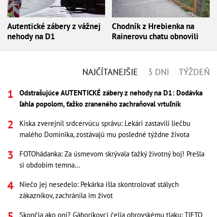
Autentické zábery z vážnej
Chodník z Hrebienka na
nehody na D1
Rainerovu chatu obnovili
NAJČÍTANEJŠIE
3 DNI
TÝŽDEŇ
Odstrašujúce AUTENTICKÉ zábery z nehody na D1: Dodávka
ľahla popolom, ťažko zraneného zachraňoval vrtuľník
Kiska zverejnil srdcervúcu správu: Lekári zastavili liečbu
malého Dominika, zostávajú mu posledné týždne života
FOTOhádanka: Za úsmevom skrývala ťažký životný boj! Prešla
si obdobím temna...
Niečo jej nesedelo: Pekárka išla skontrolovať stálych
zákazníkov, zachránila im život
Skončia ako oni? Gáboríkovci čelia obrovskému tlaku: TIETO