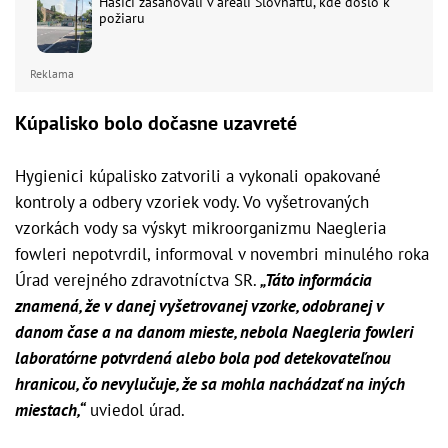
Hasiči zasahovali v areáli Slovnaftu, kde došlo k
požiaru
Reklama
Kúpalisko bolo dočasne uzavreté
Hygienici kúpalisko zatvorili a vykonali opakované
kontroly a odbery vzoriek vody. Vo vyšetrovaných
vzorkách vody sa výskyt mikroorganizmu Naegleria
fowleri nepotvrdil, informoval v novembri minulého roka
Úrad verejného zdravotníctva SR.
„Táto informácia
znamená, že v danej vyšetrovanej vzorke, odobranej v
danom čase a na danom mieste, nebola Naegleria fowleri
laboratórne potvrdená alebo bola pod detekovateľnou
hranicou, čo nevylučuje, že sa mohla nachádzať na iných
miestach,“
uviedol úrad.