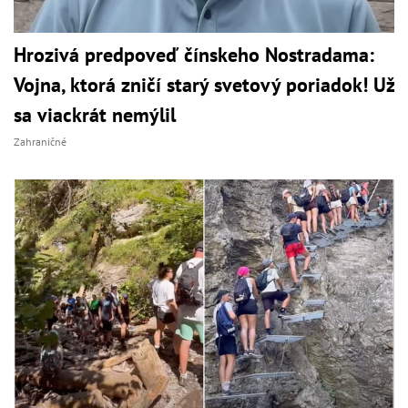
Hrozivá predpoveď čínskeho Nostradama:
Vojna, ktorá zničí starý svetový poriadok! Už
sa viackrát nemýlil
Zahraničné