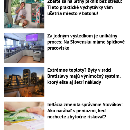
Zbaľte sa na letný piknik bez stresu:
Tieto praktické vychytávky vám
ušetria miesto v batohu!
Za jedným výsledkom je unikátny
proces: Na Slovensku máme špičkové
pracovisko
Extrémne teploty? Byty v srdci
Bratislavy majú výnimočný systém,
ktorý ešte aj šetrí náklady
Inflácia zmenila správanie Slovákov:
Ako narábať s peniazmi, keď
nechcete zbytočne riskovať?