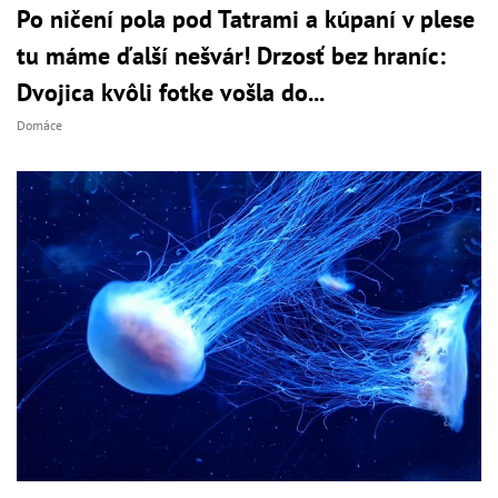
Po ničení pola pod Tatrami a kúpaní v plese
tu máme ďalší nešvár! Drzosť bez hraníc:
Dvojica kvôli fotke vošla do...
Domáce