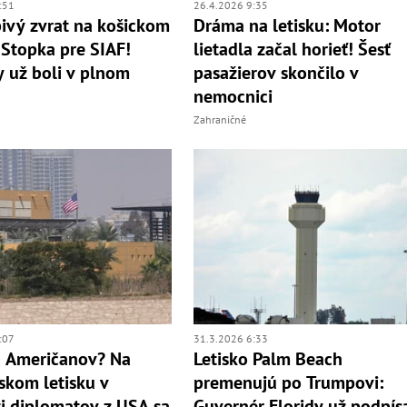
:51
26.4.2026 9:35
ivý zvrat na košickom
Dráma na letisku: Motor
: Stopka pre SIAF!
lietadla začal horieť! Šesť
y už boli v plnom
pasažierov skončilo v
nemocnici
Zahraničné
:07
31.3.2026 6:33
a Američanov? Na
Letisko Palm Beach
kom letisku v
premenujú po Trumpovi:
ti diplomatov z USA sa
Guvernér Floridy už podpís