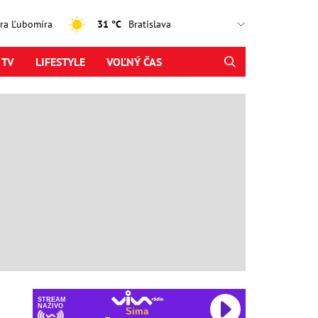
jtra Ľubomíra
31 °C
 TV
LIFESTYLE
VOĽNÝ ČAS
STREAM
NAŽIVO
Sima