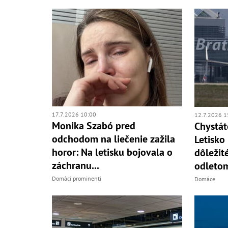
17.7.2026 10:00
12.7.2026 1
Monika Szabó pred
Chystát
odchodom na liečenie zažila
Letisko
horor: Na letisku bojovala o
dôležit
záchranu...
odleto
Domáci prominenti
Domáce