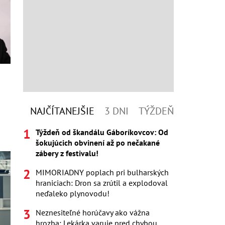
NAJČÍTANEJŠIE
3 DNI
TÝŽDEŇ
Týždeň od škandálu Gáboríkovcov: Od
šokujúcich obvinení až po nečakané
zábery z festivalu!
MIMORIADNY poplach pri bulharských
hraniciach: Dron sa zrútil a explodoval
neďaleko plynovodu!
Neznesiteľné horúčavy ako vážna
hrozba: Lekárka varuje pred chybou,