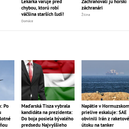
Lekárka varuje pred
Zachraňovali ju horskí
chybou, ktorú robí
záchranári
väčšina starších ľudí!
Žilina
Domáce
: Po
Maďarská Tisza vybrala
Napätie v Hormuzsko
u
kandidáta na prezidenta:
prielive eskaluje: SAE
ilotné
Do boja posiela bývalého
obvinili Irán z raketov
dňou
predsedu Najvyššieho
útoku na tanker