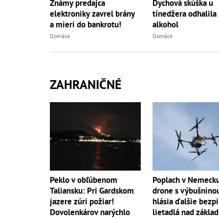
Známy predajca
Dychová skúška u
elektroniky zavrel brány
tínedžera odhalila
a mieri do bankrotu!
alkohol
Domáce
Domáce
ZAHRANIČNÉ
Peklo v obľúbenom
Poplach v Nemecku
Taliansku: Pri Gardskom
drone s výbušnino
jazere zúri požiar!
hlásia ďalšie bezp
Dovolenkárov narýchlo
lietadlá nad zákla