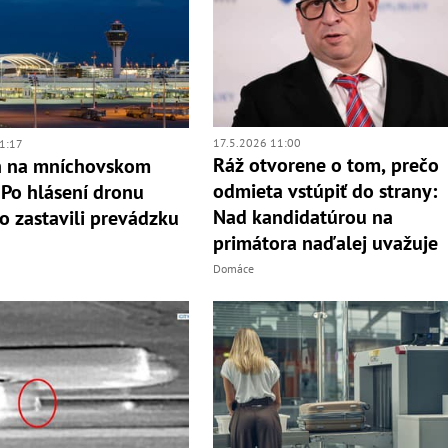
17.5.2026 11:00
1:17
Ráž otvorene o tom, prečo
h na mníchovskom
odmieta vstúpiť do strany:
: Po hlásení dronu
Nad kandidatúrou na
o zastavili prevádzku
primátora naďalej uvažuje
Domáce