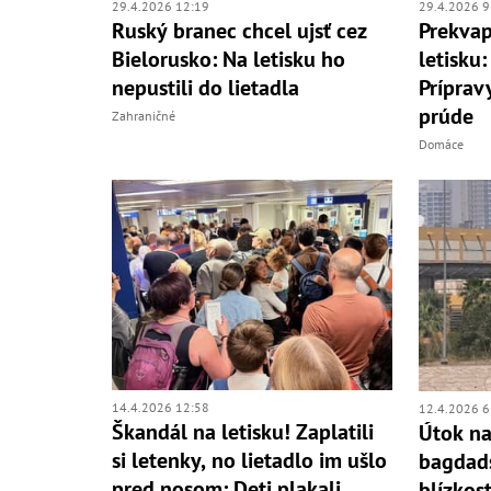
29.4.2026 12:19
29.4.2026 9
Ruský branec chcel ujsť cez
Prekvap
Bielorusko: Na letisku ho
letisku
nepustili do lietadla
Príprav
prúde
Zahraničné
Domáce
14.4.2026 12:58
12.4.2026 6
Škandál na letisku! Zaplatili
Útok n
si letenky, no lietadlo im ušlo
bagdads
pred nosom: Deti plakali,
blízkos