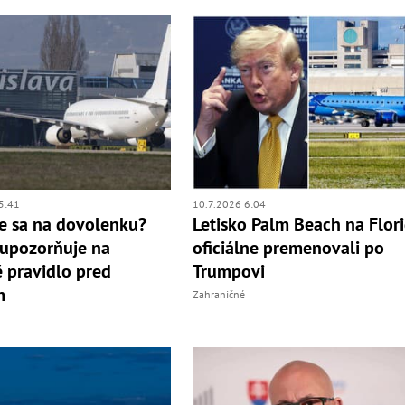
5:41
10.7.2026 6:04
e sa na dovolenku?
Letisko Palm Beach na Flor
 upozorňuje na
oficiálne premenovali po
é pravidlo pred
Trumpovi
m
Zahraničné