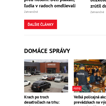
ľudia v radoch omdlievali
zrútil d
Zahraničné
Zahraničné
ĎALŠIE ČLÁNKY
DOMÁCE SPRÁVY
FOTO
Krach po troch
Veľká policajná akc
desaťročiach na trhu:
prevádzkach na vý