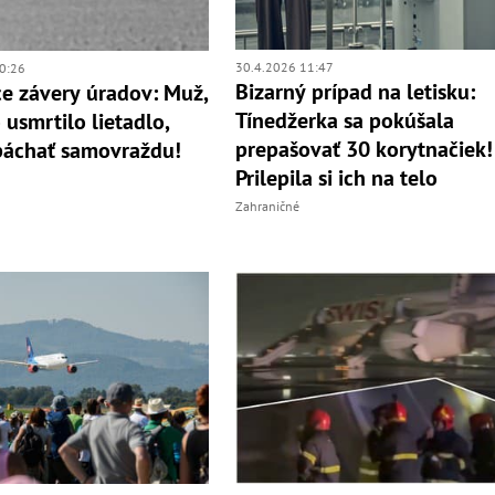
30.4.2026 11:47
0:26
Bizarný prípad na letisku:
e závery úradov: Muž,
Tínedžerka sa pokúšala
 usmrtilo lietadlo,
prepašovať 30 korytnačiek!
páchať samovraždu!
Prilepila si ich na telo
Zahraničné