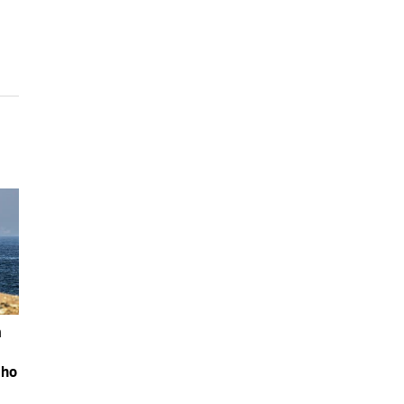
m
ého