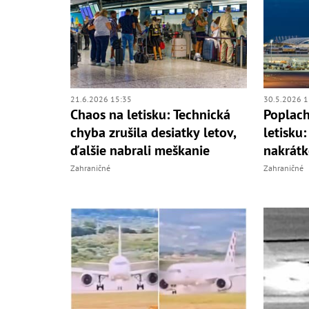
21.6.2026 15:35
30.5.2026 1
Chaos na letisku: Technická
Poplac
chyba zrušila desiatky letov,
letisku
ďalšie nabrali meškanie
nakrátk
Zahraničné
Zahraničné