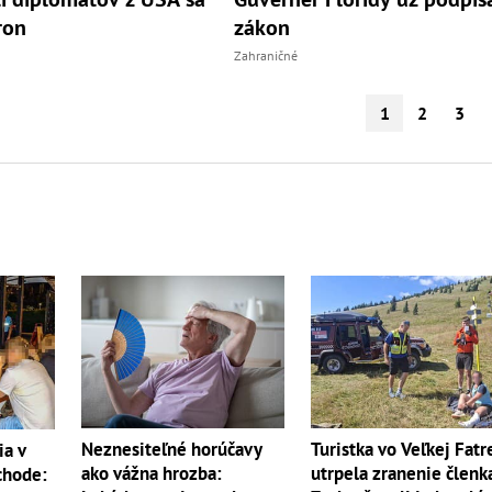
ron
zákon
Zahraničné
1
2
3
Neznesiteľné horúčavy
Turistka vo Veľkej Fatr
ia v
ako vážna hrozba:
utrpela zranenie členk
chode: