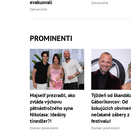
evakuovali
Zahraničné
Zahraničné
PROMINENTI
Majself prezradil, ako
Týždeň od škandál
zvláda výchovu
Gáboríkovcov: Od
pätnásťročného syna
šokujúcich obvinen
Nikolasa: Ideálny
nečakané zábery z
tínedžer?!
festivalu!
Domáci prominenti
Domáci prominenti