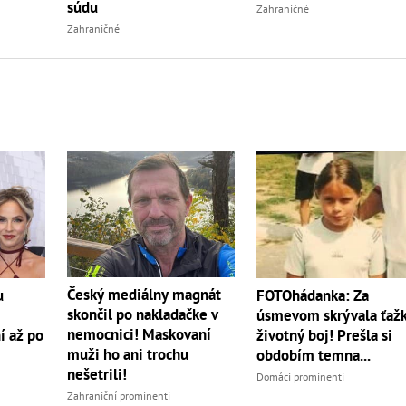
súdu
Zahraničné
Zahraničné
Český mediálny magnát
u
FOTOhádanka: Za
skončil po nakladačke v
úsmevom skrývala ťaž
nemocnici! Maskovaní
í až po
životný boj! Prešla si
muži ho ani trochu
obdobím temna...
nešetrili!
Domáci prominenti
Zahraniční prominenti