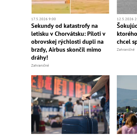
17.5.2026 9:00
12.5.2026 2
Sekundy od katastrofy na
Šokujúc
letisku v Chorvátsku: Piloti v
ktorého
obrovskej rýchlosti dupli na
chcel s
brzdy, Airbus skončil mimo
Zahraničné
dráhy!
Zahraničné