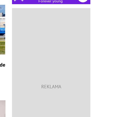
Forever young
ide