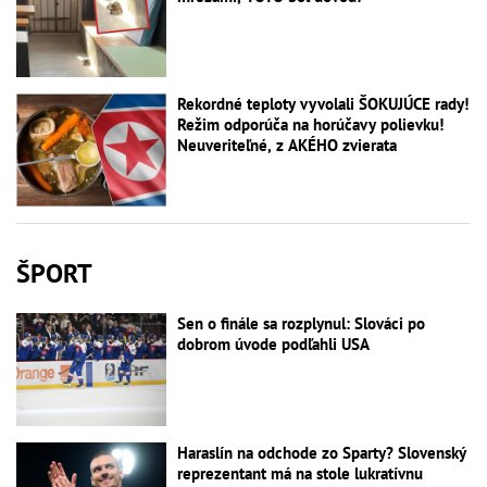
Rekordné teploty vyvolali ŠOKUJÚCE rady!
Režim odporúča na horúčavy polievku!
Neuveriteľné, z AKÉHO zvierata
ŠPORT
Sen o finále sa rozplynul: Slováci po
dobrom úvode podľahli USA
Haraslín na odchode zo Sparty? Slovenský
reprezentant má na stole lukratívnu