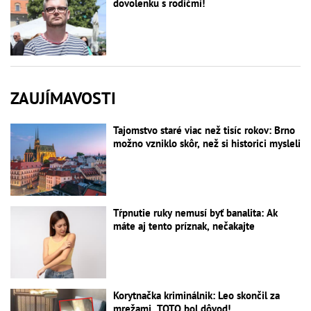
dovolenku s rodičmi!
ZAUJÍMAVOSTI
Tajomstvo staré viac než tisíc rokov: Brno
možno vzniklo skôr, než si historici mysleli
Tŕpnutie ruky nemusí byť banalita: Ak
máte aj tento príznak, nečakajte
Korytnačka kriminálnik: Leo skončil za
mrežami, TOTO bol dôvod!