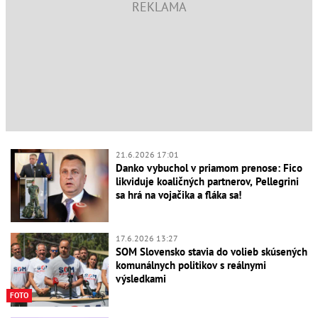
21.6.2026 17:01
Danko vybuchol v priamom prenose: Fico
likviduje koaličných partnerov, Pellegrini
sa hrá na vojačika a fláka sa!
17.6.2026 13:27
SOM Slovensko stavia do volieb skúsených
komunálnych politikov s reálnymi
výsledkami
FOTO