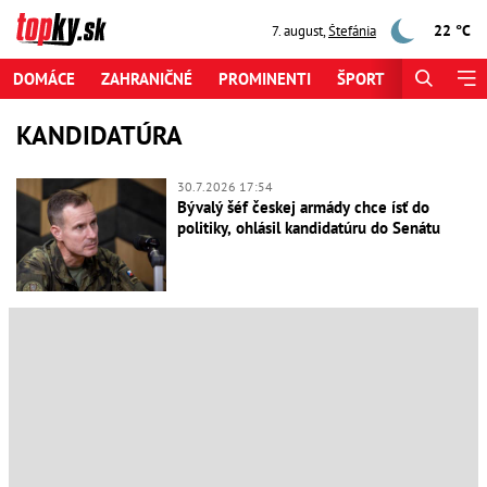
22 °C
7. august
,
Štefánia
DOMÁCE
ZAHRANIČNÉ
PROMINENTI
ŠPORT
ZAUJÍMAV
KANDIDATÚRA
30.7.2026 17:54
Bývalý šéf českej armády chce ísť do
politiky, ohlásil kandidatúru do Senátu