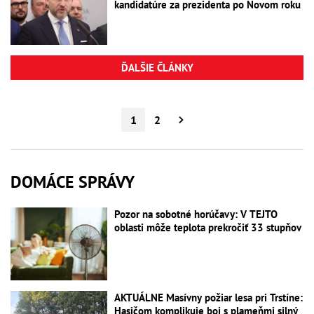
kandidatúre za prezidenta po Novom roku
ĎALŠIE ČLÁNKY
1
2
DOMÁCE SPRÁVY
Pozor na sobotné horúčavy: V TEJTO
oblasti môže teplota prekročiť 33 stupňov
AKTUÁLNE Masívny požiar lesa pri Trstíne:
Hasičom komplikuje boj s plameňmi silný