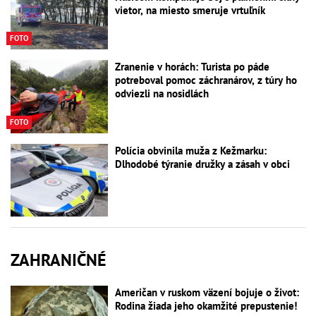
vietor, na miesto smeruje vrtuľník
FOTO
Zranenie v horách: Turista po páde
potreboval pomoc záchranárov, z túry ho
odviezli na nosidlách
FOTO
Polícia obvinila muža z Kežmarku:
Dlhodobé týranie družky a zásah v obci
ZAHRANIČNÉ
Američan v ruskom väzení bojuje o život:
Rodina žiada jeho okamžité prepustenie!