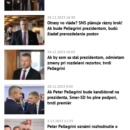
28.12.2023 16:30
Otrasy vo vláde? SNS plánuje rázny krok!
Ak bude Pellegrini prezidentom, budú
žiadať prerozdelenie postov
28.12.2023 10:03
Ak by som sa stal prezidentom, odmietam
zmeny pri rozdelení rezortov, tvrdí
Pellegrini
28.12.2023 8:05
Ak Peter Pellegrini bude kandidovať na
prezidenta, Smer-SD ho plne podporí,
tvrdí premiér
3.12.2023 12:23
Peter Pellegrini oznámi rozhodnutie o