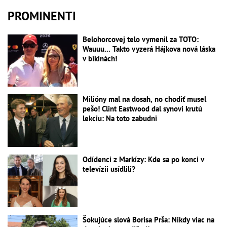
PROMINENTI
Belohorcovej telo vymenil za TOTO:
Wauuu... Takto vyzerá Hájkova nová láska
v bikinách!
Milióny mal na dosah, no chodiť musel
pešo! Clint Eastwood dal synovi krutú
lekciu: Na toto zabudni
Odídenci z Markízy: Kde sa po konci v
televízii usídlili?
Šokujúce slová Borisa Prša: Nikdy viac na