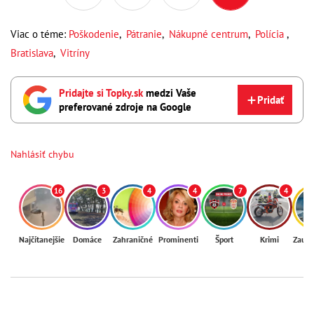
Viac o téme:
Poškodenie
,
Pátranie
,
Nákupné centrum
,
Polícia
,
Bratislava
,
Vitríny
Pridajte si Topky.sk
medzi Vaše
Pridať
preferované zdroje na Google
Nahlásiť chybu
16
3
4
4
7
4
Najčítanejšie
Domáce
Zahraničné
Prominenti
Šport
Krimi
Zaují