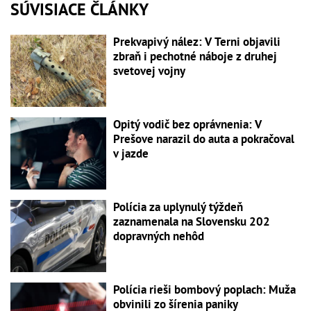
SÚVISIACE ČLÁNKY
Prekvapivý nález: V Terni objavili
zbraň i pechotné náboje z druhej
svetovej vojny
Opitý vodič bez oprávnenia: V
Prešove narazil do auta a pokračoval
v jazde
Polícia za uplynulý týždeň
zaznamenala na Slovensku 202
dopravných nehôd
Polícia rieši bombový poplach: Muža
obvinili zo šírenia paniky