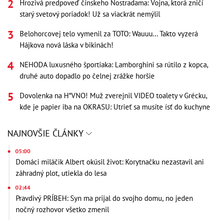
Hrozivá predpoveď čínskeho Nostradama: Vojna, ktorá zničí
starý svetový poriadok! Už sa viackrát nemýlil
Belohorcovej telo vymenil za TOTO: Wauuu... Takto vyzerá
Hájkova nová láska v bikinách!
NEHODA luxusného športiaka: Lamborghini sa rútilo z kopca,
druhé auto dopadlo po čelnej zrážke horšie
Dovolenka na H*VNO! Muž zverejnil VIDEO toalety v Grécku,
kde je papier iba na OKRASU: Utrieť sa musíte ísť do kuchyne
NAJNOVŠIE ČLÁNKY
05:00
Domáci miláčik Albert okúsil život: Korytnačku nezastavil ani
záhradný plot, utiekla do lesa
02:44
Pravdivý PRÍBEH: Syn ma prijal do svojho domu, no jeden
nočný rozhovor všetko zmenil