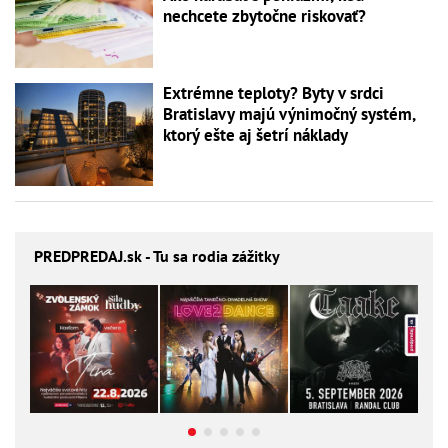
nechcete zbytočne riskovať?
Extrémne teploty? Byty v srdci
Bratislavy majú výnimočný systém,
ktorý ešte aj šetrí náklady
PREDPREDAJ
.sk - Tu sa rodia zážitky