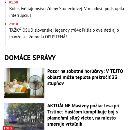
01:30
Bolestivé tajomstvo Zdeny Studenkovej: V mladosti podstúpila
interrupciu!
24:10
ŤAŽKÝ OSUD slovenskej legendy (†84): Prišla o dve deti aj o
manžela... Zomrela OPUSTENÁ!
DOMÁCE SPRÁVY
Pozor na sobotné horúčavy: V TEJTO
oblasti môže teplota prekročiť 33
stupňov
AKTUÁLNE Masívny požiar lesa pri
Trstíne: Hasičom komplikuje boj s
plameňmi silný vietor, na miesto
smeruje vrtuľník
FOTO