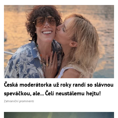
Česká moderátorka už roky randí so slávnou
speváčkou, ale... Čelí neustálemu hejtu!
Zahraniční prominenti