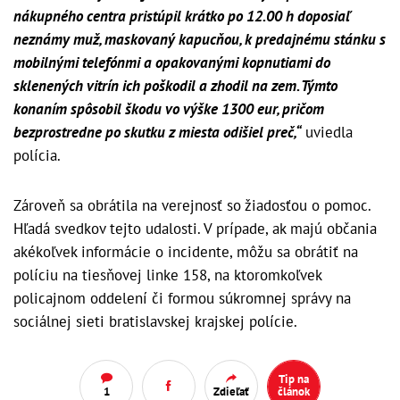
nákupného centra pristúpil krátko po 12.00 h doposiaľ
neznámy muž, maskovaný kapucňou, k predajnému stánku s
mobilnými telefónmi a opakovanými kopnutiami do
sklenených vitrín ich poškodil a zhodil na zem. Týmto
konaním spôsobil škodu vo výške 1300 eur, pričom
bezprostredne po skutku z miesta odišiel preč,“
uviedla
polícia.
Zároveň sa obrátila na verejnosť so žiadosťou o pomoc.
Hľadá svedkov tejto udalosti. V prípade, ak majú občania
akékoľvek informácie o incidente, môžu sa obrátiť na
políciu na tiesňovej linke 158, na ktoromkoľvek
policajnom oddelení či formou súkromnej správy na
sociálnej sieti bratislavskej krajskej polície.
Tip na
1
Zdieľať
článok