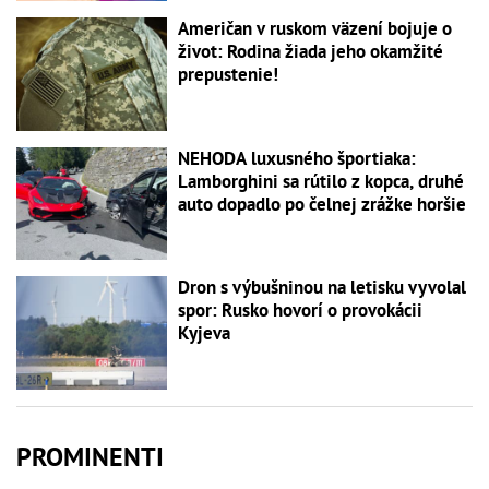
Američan v ruskom väzení bojuje o
život: Rodina žiada jeho okamžité
prepustenie!
NEHODA luxusného športiaka:
Lamborghini sa rútilo z kopca, druhé
auto dopadlo po čelnej zrážke horšie
Dron s výbušninou na letisku vyvolal
spor: Rusko hovorí o provokácii
Kyjeva
PROMINENTI