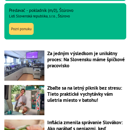
Predavač - pokladník (m/ž), Štúrovo
Lidl Slovenská republika, s.r.o., Štúrovo
Pozri ponuku
Za jedným výsledkom je unikátny
proces: Na Slovensku máme špičkové
pracovisko
Zbaľte sa na letný piknik bez stresu:
Tieto praktické vychytávky vám
ušetria miesto v batohu!
Inflácia zmenila správanie Slovákov:
Ako narábať s peniazmi, keď