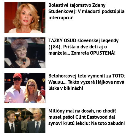
Bolestivé tajomstvo Zdeny
Studenkovej: V mladosti podstúpila
interrupciu!
ŤAŽKÝ OSUD slovenskej legendy
(†84): Prišla o dve deti aj o
manžela... Zomrela OPUSTENÁ!
Belohorcovej telo vymenil za TOTO:
Wauuu... Takto vyzerá Hájkova nová
láska v bikinách!
Milióny mal na dosah, no chodiť
musel pešo! Clint Eastwood dal
synovi krutú lekciu: Na toto zabudni