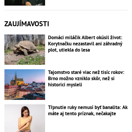
ZAUJÍMAVOSTI
Domáci miláčik Albert okúsil život:
Korytnačku nezastavil ani záhradný
plot, utiekla do lesa
Tajomstvo staré viac než tisíc rokov:
Brno možno vzniklo skôr, než si
historici mysleli
Tŕpnutie ruky nemusí byť banalita: Ak
máte aj tento príznak, nečakajte