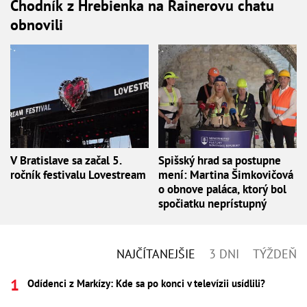
Chodník z Hrebienka na Rainerovu chatu
obnovili
V Bratislave sa začal 5.
Spišský hrad sa postupne
ročník festivalu Lovestream
mení: Martina Šimkovičová
o obnove paláca, ktorý bol
spočiatku neprístupný
NAJČÍTANEJŠIE
3 DNI
TÝŽDEŇ
Odídenci z Markízy: Kde sa po konci v televízii usídlili?