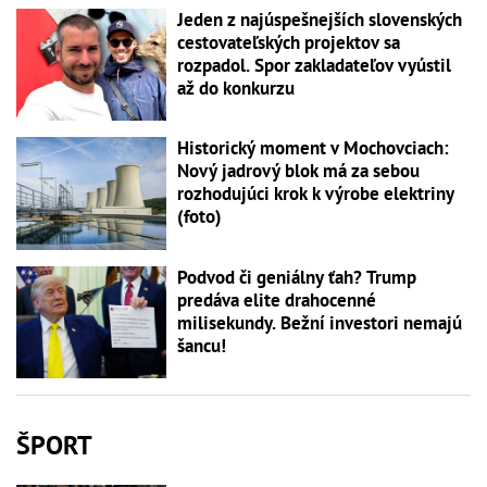
Jeden z najúspešnejších slovenských
cestovateľských projektov sa
rozpadol. Spor zakladateľov vyústil
až do konkurzu
Historický moment v Mochovciach:
Nový jadrový blok má za sebou
rozhodujúci krok k výrobe elektriny
(foto)
Podvod či geniálny ťah? Trump
predáva elite drahocenné
milisekundy. Bežní investori nemajú
šancu!
ŠPORT