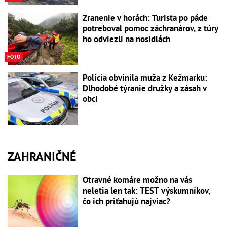
Zranenie v horách: Turista po páde
potreboval pomoc záchranárov, z túry
ho odviezli na nosidlách
FOTO
Polícia obvinila muža z Kežmarku:
Dlhodobé týranie družky a zásah v
obci
ZAHRANIČNÉ
Otravné komáre možno na vás
neletia len tak: TEST výskumníkov,
čo ich priťahujú najviac?