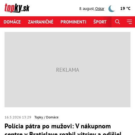
19 °C
8. august
,
Oskar
DOMÁCE
ZAHRANIČNÉ
PROMINENTI
ŠPORT
ZAUJÍMAV
16.5.2026 13:29
Topky
Domáce
Polícia pátra po mužovi: V nákupnom
centre v Bratislave rozbil vitríny a odišiel