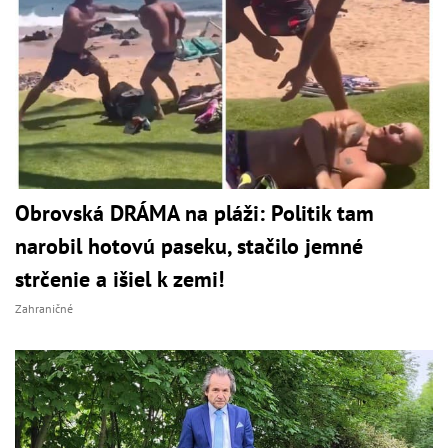
Obrovská DRÁMA na pláži: Politik tam
narobil hotovú paseku, stačilo jemné
strčenie a išiel k zemi!
Zahraničné