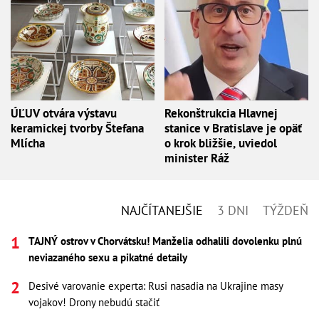
ÚĽUV otvára výstavu
Rekonštrukcia Hlavnej
keramickej tvorby Štefana
stanice v Bratislave je opäť
Mlícha
o krok bližšie, uviedol
minister Ráž
NAJČÍTANEJŠIE
3 DNI
TÝŽDEŇ
TAJNÝ ostrov v Chorvátsku! Manželia odhalili dovolenku plnú
neviazaného sexu a pikatné detaily
Desivé varovanie experta: Rusi nasadia na Ukrajine masy
vojakov! Drony nebudú stačiť