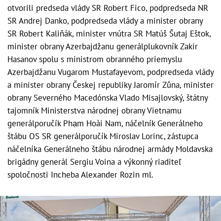
otvorili predseda vlády SR Robert Fico, podpredseda NR
SR Andrej Danko, podpredseda vlády a minister obrany
SR Robert Kaliňák, minister vnútra SR Matúš Šutaj Eštok,
minister obrany Azerbajdžanu generálplukovník Zakir
Hasanov spolu s ministrom obranného priemyslu
Azerbajdžanu Vugarom Mustafayevom, podpredseda vlády
a minister obrany Českej republiky Jaromír Zůna, minister
obrany Severného Macedónska Vlado Misajlovský, štátny
tajomník Ministerstva národnej obrany Vietnamu
generálporučík Phạm Hoài Nam, náčelník Generálneho
štábu OS SR generálporučík Miroslav Lorinc, zástupca
náčelníka Generálneho štábu národnej armády Moldavska
brigádny generál Sergiu Voina a výkonný riaditeľ
spoločnosti Incheba Alexander Rozin ml.