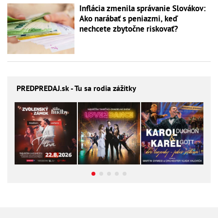
Inflácia zmenila správanie Slovákov:
Ako narábať s peniazmi, keď
nechcete zbytočne riskovať?
PREDPREDAJ
.sk - Tu sa rodia zážitky