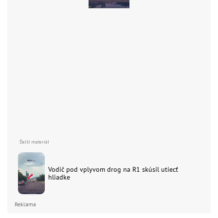
Vodič pod vplyvom drog na R1 skúsil utiecť
hliadke
Reklama