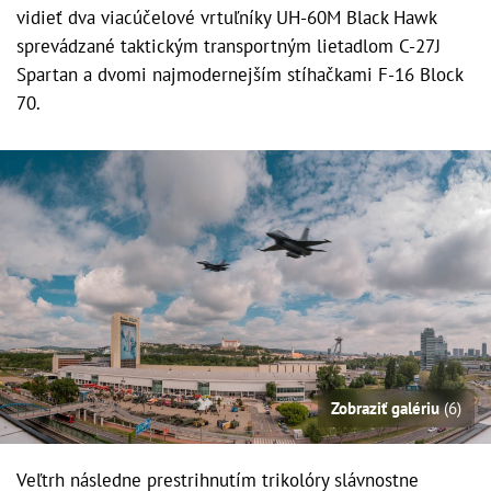
vidieť dva viacúčelové vrtuľníky UH-60M Black Hawk
sprevádzané taktickým transportným lietadlom C-27J
Spartan a dvomi najmodernejším stíhačkami F-16 Block
70.
Zobraziť galériu
(6)
Veľtrh následne prestrihnutím trikolóry slávnostne