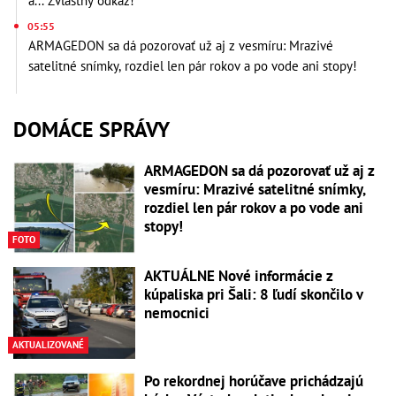
a... Zvláštny odkaz!
05:55
ARMAGEDON sa dá pozorovať už aj z vesmíru: Mrazivé
satelitné snímky, rozdiel len pár rokov a po vode ani stopy!
DOMÁCE SPRÁVY
ARMAGEDON sa dá pozorovať už aj z
vesmíru: Mrazivé satelitné snímky,
rozdiel len pár rokov a po vode ani
stopy!
FOTO
AKTUÁLNE Nové informácie z
kúpaliska pri Šali: 8 ľudí skončilo v
nemocnici
AKTUALIZOVANÉ
Po rekordnej horúčave prichádzajú