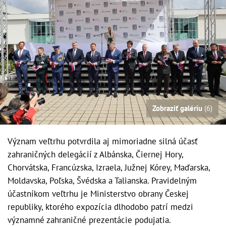
Zobraziť galériu
(6)
Význam veľtrhu potvrdila aj mimoriadne silná účasť
zahraničných delegácií z Albánska, Čiernej Hory,
Chorvátska, Francúzska, Izraela, Južnej Kórey, Maďarska,
Moldavska, Poľska, Švédska a Talianska. Pravidelným
účastníkom veľtrhu je Ministerstvo obrany Českej
republiky, ktorého expozícia dlhodobo patrí medzi
významné zahraničné prezentácie podujatia.