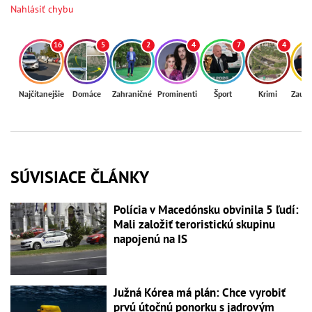
Nahlásiť chybu
16
5
2
4
7
4
Najčítanejšie
Domáce
Zahraničné
Prominenti
Šport
Krimi
Zaují
SÚVISIACE ČLÁNKY
Polícia v Macedónsku obvinila 5 ľudí:
Mali založiť teroristickú skupinu
napojenú na IS
Južná Kórea má plán: Chce vyrobiť
prvú útočnú ponorku s jadrovým