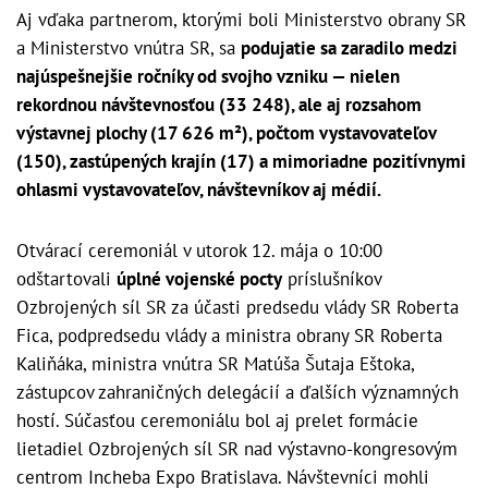
Aj vďaka partnerom, ktorými boli Ministerstvo obrany SR
a Ministerstvo vnútra SR, sa
podujatie sa zaradilo medzi
najúspešnejšie ročníky od svojho vzniku — nielen
rekordnou návštevnosťou (33 248), ale aj rozsahom
výstavnej plochy (17 626 m²), počtom vystavovateľov
(150), zastúpených krajín (17) a mimoriadne pozitívnymi
ohlasmi vystavovateľov, návštevníkov aj médií.
Otvárací ceremoniál v utorok 12. mája o 10:00
odštartovali
úplné vojenské pocty
príslušníkov
Ozbrojených síl SR za účasti predsedu vlády SR Roberta
Fica, podpredsedu vlády a ministra obrany SR Roberta
Kaliňáka, ministra vnútra SR Matúša Šutaja Eštoka,
zástupcov zahraničných delegácií a ďalších významných
hostí. Súčasťou ceremoniálu bol aj prelet formácie
lietadiel Ozbrojených síl SR nad výstavno-kongresovým
centrom Incheba Expo Bratislava. Návštevníci mohli