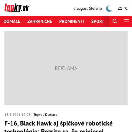
21 °C
7. august
,
Štefánia
DOMÁCE
ZAHRANIČNÉ
PROMINENTI
ŠPORT
ZAUJÍMAV
15.5.2026 19:03
Topky
Domáce
F-16, Black Hawk aj špičkové robotické
technológie: Pozrite sa, čo priniesol