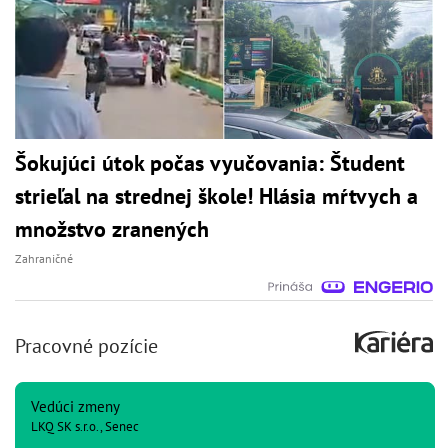
Šokujúci útok počas vyučovania: Študent
strieľal na strednej škole! Hlásia mŕtvych a
množstvo zranených
Zahraničné
Pracovné pozície
Vedúci zmeny
LKQ SK s.r.o., Senec