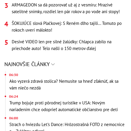
ARMAGEDON sa dá pozorovať už aj z vesmíru: Mrazivé
satelitné snímky, rozdiel len pár rokov a po vode ani stopy!
ŠOKUJÚCE slová Plačkovej: S Reném dlho tajili... Tomuto po
rokoch uverí málokto!
Desivé VIDEO len pre silné žalúdky: Chlapca zabilo na
priechode auto! Telo našli o 150 metrov ďalej
NAJNOVŠIE ČLÁNKY
06:30
Ako vyzerá zdravá stolica? Nemusíte sa hneď zľaknúť, ak sa
vám niečo nezdá
06:24
Trump bojuje proti pôrodnej turistike v USA: Novým
nariadením chce odoprieť automatické občianstvo pre deti
06:00
Strach o hviezdu Let's Dance: Hrôzostrašná FOTO z nemocnice