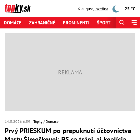
25 °C
6. august
,
Jozefína
DOMÁCE
ZAHRANIČNÉ
PROMINENTI
ŠPORT
ZAUJÍMAV
14.5.2026 6:59
Topky
Domáce
Prvý PRIESKUM po prepuknutí účtovníctva
Marty Šimečkovej: PS sa trápi, aj koalícia