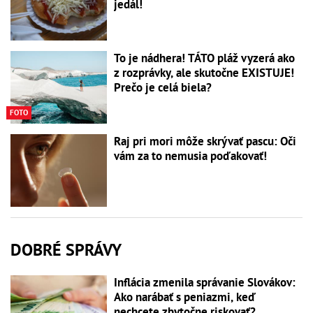
jedál!
To je nádhera! TÁTO pláž vyzerá ako
z rozprávky, ale skutočne EXISTUJE!
Prečo je celá biela?
FOTO
Raj pri mori môže skrývať pascu: Oči
vám za to nemusia poďakovať!
DOBRÉ SPRÁVY
Inflácia zmenila správanie Slovákov:
Ako narábať s peniazmi, keď
nechcete zbytočne riskovať?