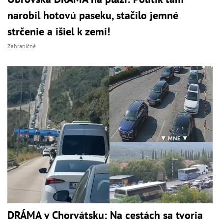
narobil hotovú paseku, stačilo jemné
strčenie a išiel k zemi!
Zahraničné
DRÁMA v Chorvátsku: Na cestách sa tvoria