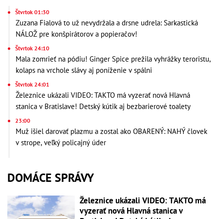
Štvrtok 01:30
Zuzana Fialová to už nevydržala a drsne udrela: Sarkastická
NÁLOŽ pre konšpirátorov a popieračov!
Štvrtok 24:10
Mala zomrieť na pódiu! Ginger Spice prežila vyhrážky teroristu,
kolaps na vrchole slávy aj poníženie v spálni
Štvrtok 24:01
Železnice ukázali VIDEO: TAKTO má vyzerať nová Hlavná
stanica v Bratislave! Detský kútik aj bezbarierové toalety
23:00
Muž išiel darovať plazmu a zostal ako OBARENÝ: NAHÝ človek
v strope, veľký policajný úder
DOMÁCE SPRÁVY
Železnice ukázali VIDEO: TAKTO má
vyzerať nová Hlavná stanica v