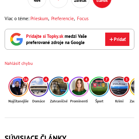
464
Zdieľať
článok
Viac o téme:
Prieskum
,
Preferencie
,
Focus
Pridajte si Topky.sk
medzi Vaše
Pridať
preferované zdroje na Google
Nahlásiť chybu
16
4
4
4
7
5
Najčítanejšie
Domáce
Zahraničné
Prominenti
Šport
Krimi
Zaují
SÚVISIACE ČLÁNKY