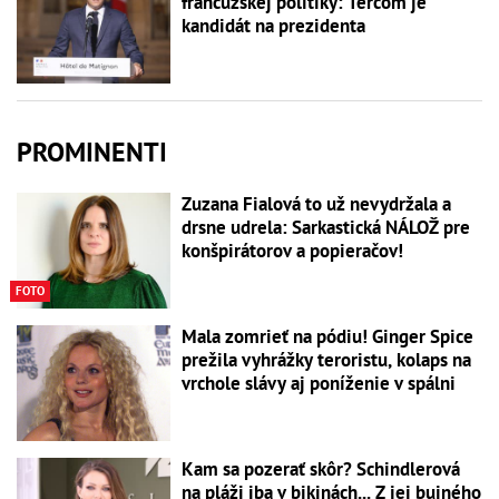
francúzskej politiky: Terčom je
kandidát na prezidenta
PROMINENTI
Zuzana Fialová to už nevydržala a
drsne udrela: Sarkastická NÁLOŽ pre
konšpirátorov a popieračov!
FOTO
Mala zomrieť na pódiu! Ginger Spice
prežila vyhrážky teroristu, kolaps na
vrchole slávy aj poníženie v spálni
Kam sa pozerať skôr? Schindlerová
na pláži iba v bikinách... Z jej bujného