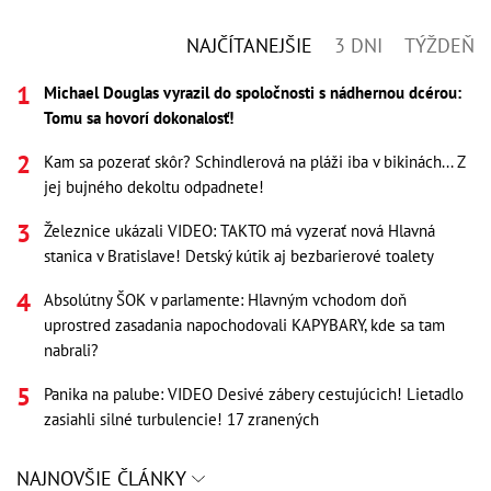
NAJČÍTANEJŠIE
3 DNI
TÝŽDEŇ
Michael Douglas vyrazil do spoločnosti s nádhernou dcérou:
Tomu sa hovorí dokonalosť!
Kam sa pozerať skôr? Schindlerová na pláži iba v bikinách... Z
jej bujného dekoltu odpadnete!
Železnice ukázali VIDEO: TAKTO má vyzerať nová Hlavná
stanica v Bratislave! Detský kútik aj bezbarierové toalety
Absolútny ŠOK v parlamente: Hlavným vchodom doň
uprostred zasadania napochodovali KAPYBARY, kde sa tam
nabrali?
Panika na palube: VIDEO Desivé zábery cestujúcich! Lietadlo
zasiahli silné turbulencie! 17 zranených
NAJNOVŠIE ČLÁNKY