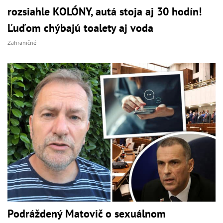
rozsiahle KOLÓNY, autá stoja aj 30 hodín!
Ľuďom chýbajú toalety aj voda
Zahraničné
Podráždený Matovič o sexuálnom