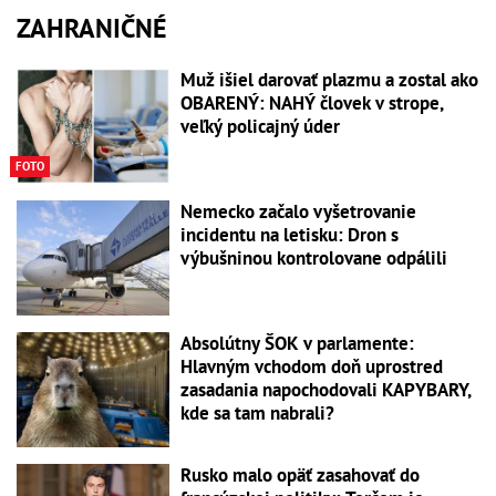
ZAHRANIČNÉ
Muž išiel darovať plazmu a zostal ako
OBARENÝ: NAHÝ človek v strope,
veľký policajný úder
FOTO
Nemecko začalo vyšetrovanie
incidentu na letisku: Dron s
výbušninou kontrolovane odpálili
Absolútny ŠOK v parlamente:
Hlavným vchodom doň uprostred
zasadania napochodovali KAPYBARY,
kde sa tam nabrali?
Rusko malo opäť zasahovať do