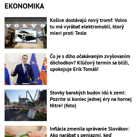
EKONOMIKA
Košice dostávajú nový tromf: Volvo
tu má vyrábať elektromobil, ktorý
mieri proti Tesle
Čo je s dlho očakávaným zvyšovaním
dôchodkov? Kľúčový termín sa blíži,
upokojuje Erik Tomáš!
Stovky banských budov idú k zemi:
Pozrite si koniec jednej éry na hornej
Nitre! (foto)
Inflácia zmenila správanie Slovákov:
Ako narábať s peniazmi, keď