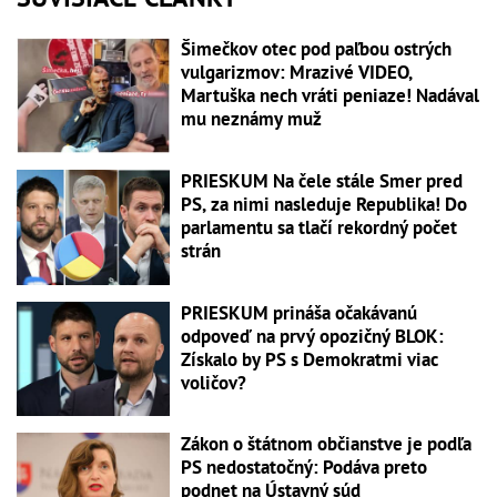
Šimečkov otec pod paľbou ostrých
vulgarizmov: Mrazivé VIDEO,
Martuška nech vráti peniaze! Nadával
mu neznámy muž
PRIESKUM Na čele stále Smer pred
PS, za nimi nasleduje Republika! Do
parlamentu sa tlačí rekordný počet
strán
PRIESKUM prináša očakávanú
odpoveď na prvý opozičný BLOK:
Získalo by PS s Demokratmi viac
voličov?
Zákon o štátnom občianstve je podľa
PS nedostatočný: Podáva preto
podnet na Ústavný súd