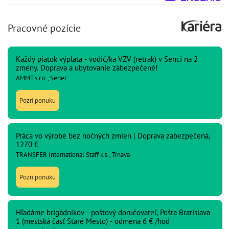
Pracovné pozície
Každý piatok výplata - vodič/ka VZV (retrak) v Senci na 2
zmeny. Doprava a ubytovanie zabezpečené!
AMMT s.r.o., Senec
Pozri ponuku
Práca vo výrobe bez nočných zmien | Doprava zabezpečená,
1270 €
TRANSFER International Staff k.s., Trnava
Pozri ponuku
Hľadáme brigádnikov - poštový doručovateľ, Pošta Bratislava
1 (mestská časť Staré Mesto) - odmena 6 € /hod