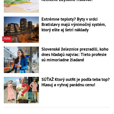
Extrémne teploty? Byty v srdci
Bratislavy majú výnimočný systém,
ktorý ešte aj šetrí náklady
FOTO
Slovenské železnice prezradili, koho
dnes hľadajú najviac: Tieto profesie
sú mimoriadne žiadané
SÚŤAŽ Ktorý outfit je podľa teba top?
Hlasuj a vyhraj parádnu cenu!