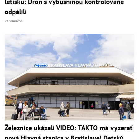
letisku: Dron s výbušninou kontrolovane
odpálili
Zahraničné
Železnice ukázali VIDEO: TAKTO má vyzerať
nová Hlavná stanica v Bratislave! Detský