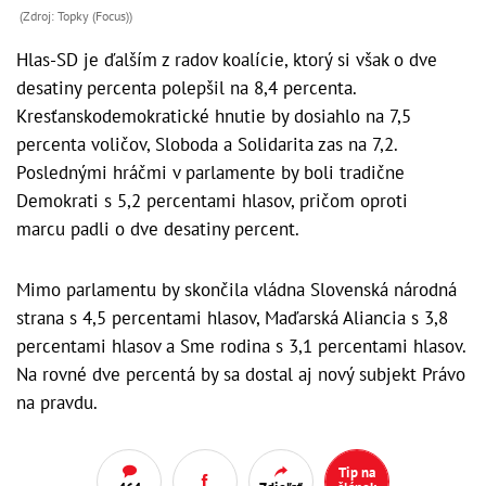
(Zdroj: Topky (Focus))
Hlas-SD je ďalším z radov koalície, ktorý si však o dve
desatiny percenta polepšil na 8,4 percenta.
Kresťanskodemokratické hnutie by dosiahlo na 7,5
percenta voličov, Sloboda a Solidarita zas na 7,2.
Poslednými hráčmi v parlamente by boli tradične
Demokrati s 5,2 percentami hlasov, pričom oproti
marcu padli o dve desatiny percent.
Mimo parlamentu by skončila vládna Slovenská národná
strana s 4,5 percentami hlasov, Maďarská Aliancia s 3,8
percentami hlasov a Sme rodina s 3,1 percentami hlasov.
Na rovné dve percentá by sa dostal aj nový subjekt Právo
na pravdu.
Tip na