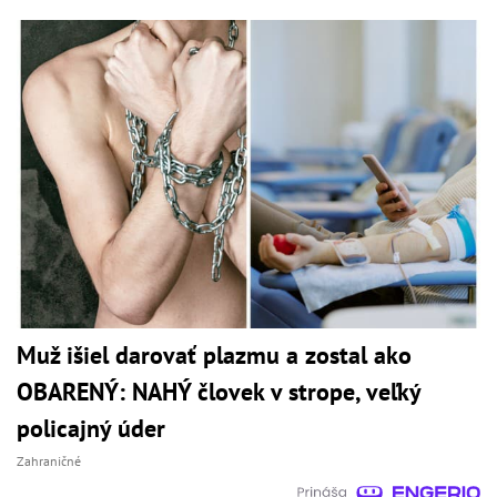
Muž išiel darovať plazmu a zostal ako
OBARENÝ: NAHÝ človek v strope, veľký
policajný úder
Zahraničné