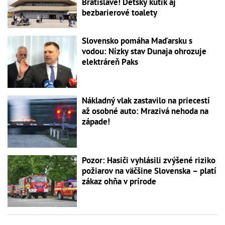
Bratislave! Detský kútik aj
bezbarierové toalety
Slovensko pomáha Maďarsku s
vodou: Nízky stav Dunaja ohrozuje
elektráreň Paks
Nákladný vlak zastavilo na priecestí
až osobné auto: Mrazivá nehoda na
západe!
Pozor: Hasiči vyhlásili zvýšené riziko
požiarov na väčšine Slovenska – platí
zákaz ohňa v prírode