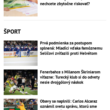
nechcete zbytočne riskovať?
ŠPORT
Prvá podmienka za postupom
splnená: Mladíci vďaka famóznemu
Seličovi zvíťazili proti Helvétom
Fenerbahce s Milanom Škriniarom
víťazne: Turecký klub si do odvety
nesie dvojgólový náskok
Obavy sa naplnili: Carlos Alcaraz
oznámil svetu správu, ktorú sme