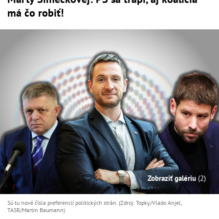
má čo robiť!
Zobraziť galériu
(2)
Sú tu nové čísla preferencií politických strán. (Zdroj: Topky/Vlado Anjel,
TASR/Martin Baumann)