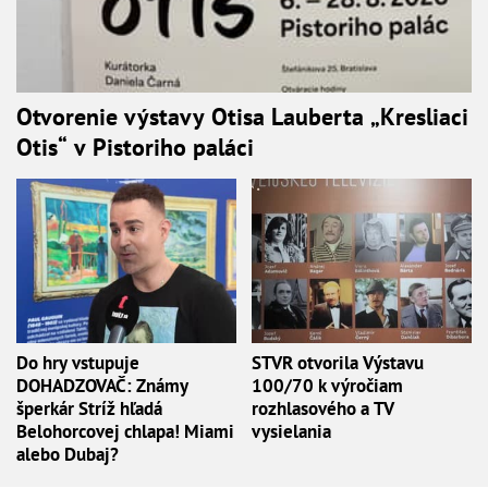
Otvorenie výstavy Otisa Lauberta „Kresliaci
Otis“ v Pistoriho paláci
Do hry vstupuje
STVR otvorila Výstavu
DOHADZOVAČ: Známy
100/70 k výročiam
šperkár Stríž hľadá
rozhlasového a TV
Belohorcovej chlapa! Miami
vysielania
alebo Dubaj?