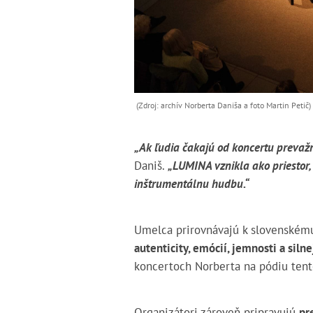
(Zdroj: archív Norberta Daniša a foto Martin Petič)
„Ak ľudia čakajú od koncertu preva
Daniš.
„LUMINA vznikla ako priestor,
inštrumentálnu hudbu.“
Umelca prirovnávajú k slovenské
autenticity, emócií, jemnosti a siln
koncertoch Norberta na pódiu tent
Organizátori zároveň pripravujú
pr