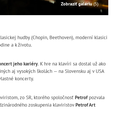
Zobraziť galériu
(5)
klasickej hudby (Chopin, Beethoven), moderní klasici
odine a k životu.
oncert jeho kariéry
. K hre na klavíri sa dostal už ako
dných aj vysokých školách — na Slovensku aj v USA
vlastné koncerty.
viristom, zo SR, ktorého spoločnosť
Petrof
pozvala
dzinárodného zoskupenia klaviristov
Petrof Art