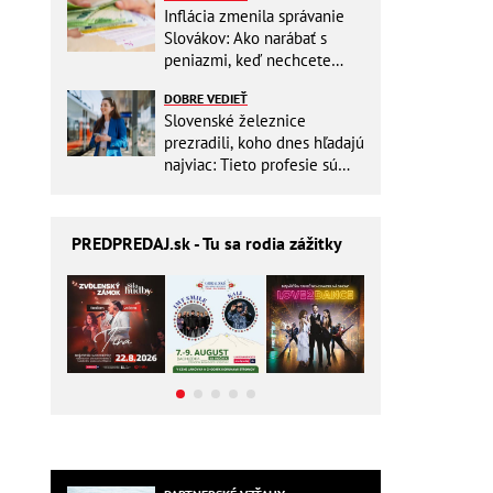
Inflácia zmenila správanie
Slovákov: Ako narábať s
peniazmi, keď nechcete
zbytočne riskovať?
DOBRE VEDIEŤ
Slovenské železnice
prezradili, koho dnes hľadajú
najviac: Tieto profesie sú
mimoriadne žiadané
PREDPREDAJ
.sk - Tu sa rodia zážitky