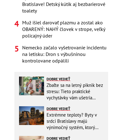
Bratislave! Detský kútik aj bezbarierové
toalety
Muž išiel darovať plazmu a zostal ako
OBARENÝ: NAHÝ človek v strope, veľký
policajný úder
Nemecko začalo vyšetrovanie incidentu
na letisku: Dron s výbušninou
kontrolovane odpálili
DOBRE VEDIEŤ
Zbaľte sa na letný piknik bez
stresu: Tieto praktické
vychytávky vám ušetria
miesto v batohu!
DOBRE VEDIEŤ
Extrémne teploty? Byty v
srdci Bratislavy majú
výnimočný systém, ktorý
ešte aj šetrí náklady
DOBRE VEDIEŤ