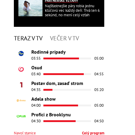
PARTNERSKÉ VZŤAHY
Najšťastnejšie páry robia jednu
kľúčovú vec každý deň: Trvá len 6
sekúnd, no mení celý vzťah
TERAZ V TV
VEČER V TV
Rodinné prípady
03:55
05:00
Osud
03:40
04:55
Postav dom, zasaď strom
04:35
05:20
Adela show
04:00
05:00
Profíci z Brooklynu
04:30
04:50
Navoľ stanice
Celý program