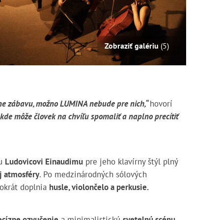
Zobraziť galériu
(5)
žne zábavu, možno LUMINA nebude pre nich,“
hovorí
 kde môže človek na chvíľu spomaliť a naplno precítiť
mu
Ludovicovi Einaudimu
pre jeho klavírny štýl plný
ej atmosféry
. Po medzinárodných sólových
okrát doplnia
husle, violončelo a perkusie.
ecízne ozvučenie
a minimalistickú
svetelnú
scénu
,