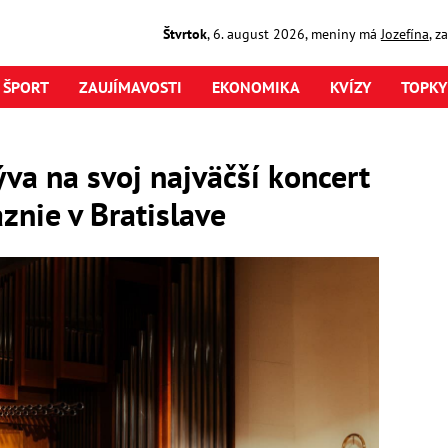
Štvrtok
,
6. august
2026
,
meniny má
Jozefína
, z
ŠPORT
ZAUJÍMAVOSTI
EKONOMIKA
KVÍZY
TOPKY
va na svoj najväčší koncert
znie v Bratislave