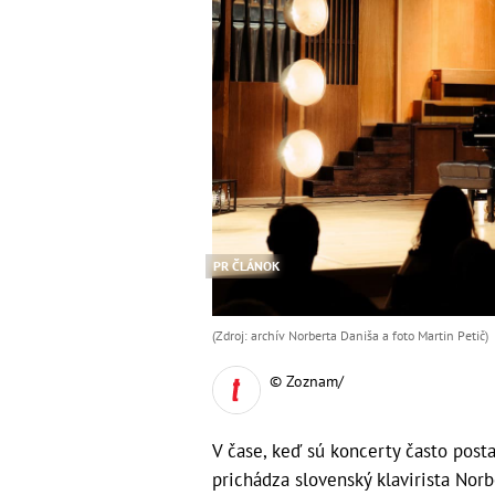
PR ČLÁNOK
(Zdroj: archív Norberta Daniša a foto Martin Petič)
© Zoznam/
V čase, keď sú koncerty často pos
prichádza slovenský klavirista Nor