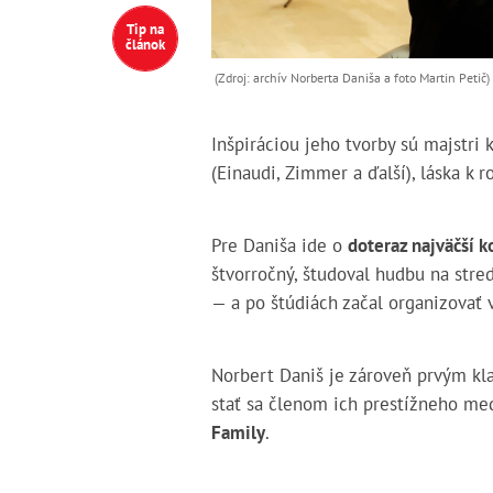
Tip na
článok
(Zdroj: archív Norberta Daniša a foto Martin Petič)
Inšpiráciou jeho tvorby sú majstri 
(Einaudi, Zimmer a ďalší), láska k r
Pre Daniša ide o
doteraz najväčší k
štvorročný, študoval hudbu na stre
— a po štúdiách začal organizovať 
Norbert Daniš je zároveň prvým kla
stať sa členom ich prestížneho me
Family
.