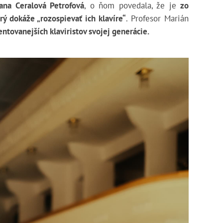
ana Ceralová Petrofová
, o ňom povedala, že je
zo
rý dokáže „rozospievať ich klavíre“
. Profesor Marián
entovanejších klaviristov
svojej generácie.