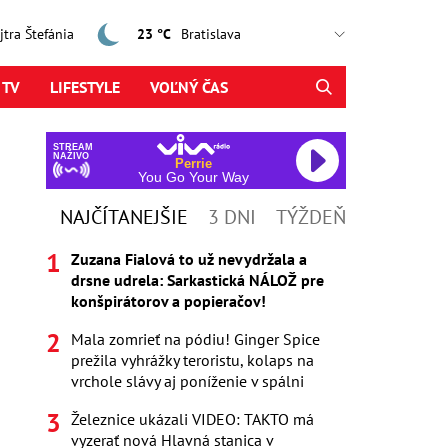
ajtra Štefánia
23 °C
 TV
LIFESTYLE
VOĽNÝ ČAS
STREAM
NAŽIVO
Perrie
You Go Your Way
NAJČÍTANEJŠIE
3 DNI
TÝŽDEŇ
Zuzana Fialová to už nevydržala a
drsne udrela: Sarkastická NÁLOŽ pre
konšpirátorov a popieračov!
Mala zomrieť na pódiu! Ginger Spice
prežila vyhrážky teroristu, kolaps na
vrchole slávy aj poníženie v spálni
Železnice ukázali VIDEO: TAKTO má
vyzerať nová Hlavná stanica v