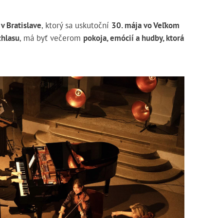
v Bratislave
, ktorý sa uskutoční
30. mája
vo Veľkom
zhlasu
, má byť večerom
pokoja, emócií a hudby, ktorá