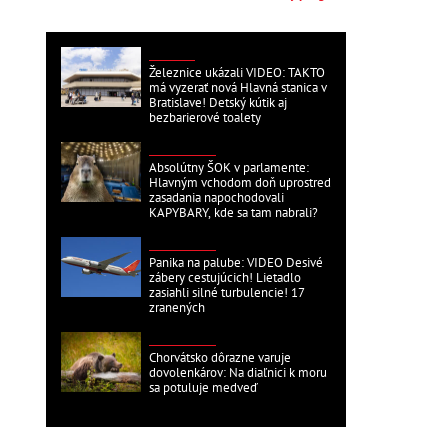
DOMÁCE
Železnice ukázali VIDEO: TAKTO
má vyzerať nová Hlavná stanica v
Bratislave! Detský kútik aj
bezbarierové toalety
ZAHRANIČNÉ
Absolútny ŠOK v parlamente:
Hlavným vchodom doň uprostred
zasadania napochodovali
KAPYBARY, kde sa tam nabrali?
ZAHRANIČNÉ
Panika na palube: VIDEO Desivé
zábery cestujúcich! Lietadlo
zasiahli silné turbulencie! 17
zranených
ZAHRANIČNÉ
Chorvátsko dôrazne varuje
dovolenkárov: Na diaľnici k moru
sa potuluje medveď