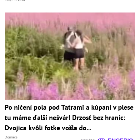
Po ničení pola pod Tatrami a kúpaní v plese
tu máme ďalší nešvár! Drzosť bez hraníc:
Dvojica kvôli fotke vošla do...
Domáce