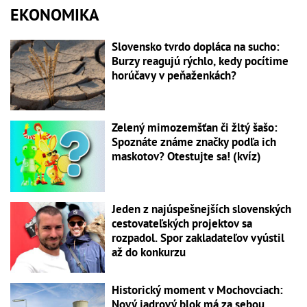
EKONOMIKA
Slovensko tvrdo dopláca na sucho:
Burzy reagujú rýchlo, kedy pocítime
horúčavy v peňaženkách?
Zelený mimozemšťan či žltý šašo:
Spoznáte známe značky podľa ich
maskotov? Otestujte sa! (kvíz)
Jeden z najúspešnejších slovenských
cestovateľských projektov sa
rozpadol. Spor zakladateľov vyústil
až do konkurzu
Historický moment v Mochovciach:
Nový jadrový blok má za sebou