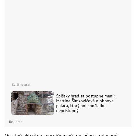
Spišský hrad sa postupne mení:
Martina Šimkovičová o obnove
paláca, ktorý bol spočiatku
neprístupný
Reklama
Ostatné aktuálne zverejňované mesačne sledované