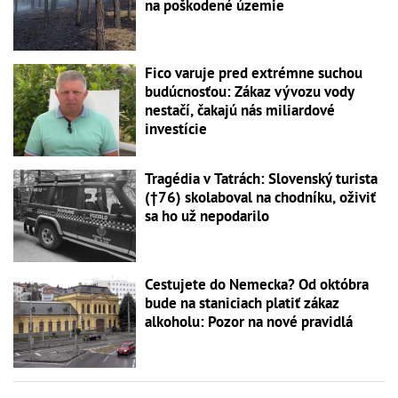
na poškodené územie
Fico varuje pred extrémne suchou
budúcnosťou: Zákaz vývozu vody
nestačí, čakajú nás miliardové
investície
Tragédia v Tatrách: Slovenský turista
(†76) skolaboval na chodníku, oživiť
sa ho už nepodarilo
Cestujete do Nemecka? Od októbra
bude na staniciach platiť zákaz
alkoholu: Pozor na nové pravidlá