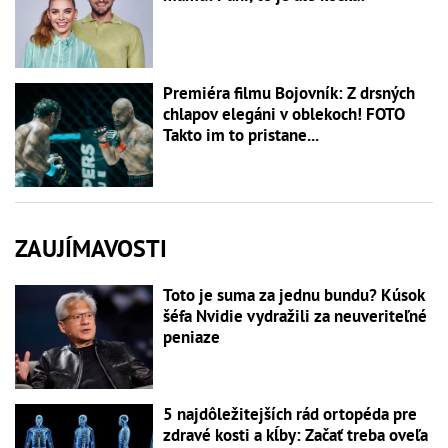
Premiéra filmu Bojovník: Z drsných
chlapov elegáni v oblekoch! FOTO
Takto im to pristane...
ZAUJÍMAVOSTI
Toto je suma za jednu bundu? Kúsok
šéfa Nvidie vydražili za neuveriteľné
peniaze
5 najdôležitejších rád ortopéda pre
zdravé kosti a kĺby: Začať treba oveľa