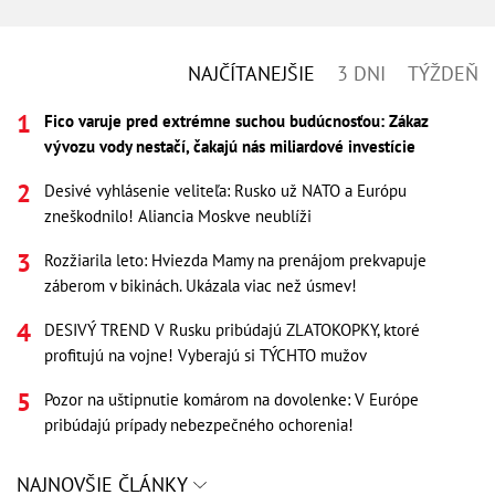
NAJČÍTANEJŠIE
3 DNI
TÝŽDEŇ
Fico varuje pred extrémne suchou budúcnosťou: Zákaz
vývozu vody nestačí, čakajú nás miliardové investície
Desivé vyhlásenie veliteľa: Rusko už NATO a Európu
zneškodnilo! Aliancia Moskve neublíži
Rozžiarila leto: Hviezda Mamy na prenájom prekvapuje
záberom v bikinách. Ukázala viac než úsmev!
DESIVÝ TREND V Rusku pribúdajú ZLATOKOPKY, ktoré
profitujú na vojne! Vyberajú si TÝCHTO mužov
Pozor na uštipnutie komárom na dovolenke: V Európe
pribúdajú prípady nebezpečného ochorenia!
NAJNOVŠIE ČLÁNKY