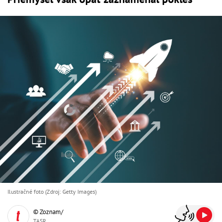
Ilustračné foto (Zdroj: Getty Images)
© Zoznam/
TASR