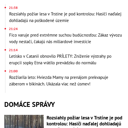
21:38
Rozsiahly požiar lesa v Trstíne je pod kontrolou: Hasiči naďalej
dohliadajú na poškodené územie
21:24
Fico varuje pred extrémne suchou budúcnosťou: Zákaz vývozu
vody nestačí, čakajú nás miliardové investície
21:14
Letisko v Catanii obnovilo PRÍLETY: Zníženie výstrahy po
erupcii sopky Etna vrátilo prevádzku do normálu
21:00
Rozžiarila leto: Hviezda Mamy na prenájom prekvapuje
záberom v bikinách. Ukázala viac než úsmev!
DOMÁCE SPRÁVY
Rozsiahly požiar lesa v Trstíne je pod
kontrolou: Hasiči naďalej dohliadajú