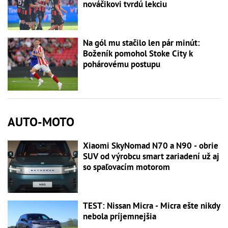
nováčikovi tvrdú lekciu
Na gól mu stačilo len pár minút:
Boženík pomohol Stoke City k
pohárovému postupu
AUTO-MOTO
Xiaomi SkyNomad N70 a N90 - obrie
SUV od výrobcu smart zariadení už aj
so spaľovacím motorom
TEST: Nissan Micra - Micra ešte nikdy
nebola príjemnejšia