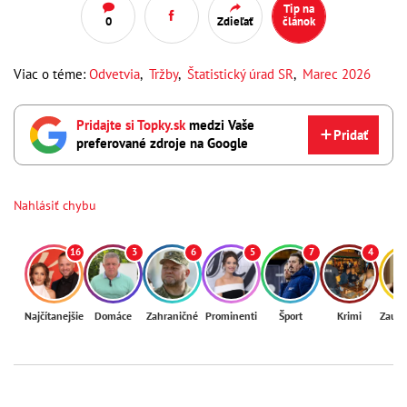
Tip na
0
Zdieľať
článok
Viac o téme:
Odvetvia
,
Tržby
,
Štatistický úrad SR
,
Marec 2026
Pridajte si Topky.sk
medzi Vaše
Pridať
preferované zdroje na Google
Nahlásiť chybu
16
3
6
5
7
4
Najčítanejšie
Domáce
Zahraničné
Prominenti
Šport
Krimi
Zaují