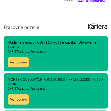
Pracovné pozície
Hľadáme zváračov CO₂ (135) do Francúzska | Ubytovanie
zdarma
CHRISTAL s. r. o., Francúzsko
Pozri ponuku
MONTÉR OCEĽOVÝCH KONŠTRUKCIÍ - FRANCÚZSKO - 3 600
netto
CHRISTAL s. r. o., Francúzsko
Pozri ponuku