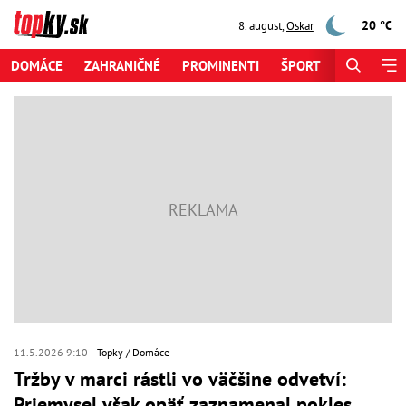
20 °C
8. august
,
Oskar
DOMÁCE
ZAHRANIČNÉ
PROMINENTI
ŠPORT
ZAUJÍMAV
11.5.2026 9:10
Topky
Domáce
Tržby v marci rástli vo väčšine odvetví:
Priemysel však opäť zaznamenal pokles