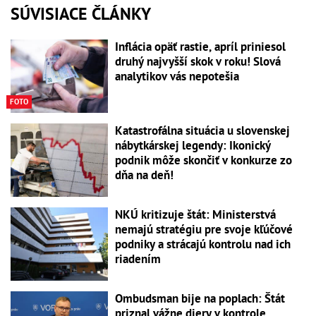
SÚVISIACE ČLÁNKY
Inflácia opäť rastie, apríl priniesol
druhý najvyšší skok v roku! Slová
analytikov vás nepotešia
FOTO
Katastrofálna situácia u slovenskej
nábytkárskej legendy: Ikonický
podnik môže skončiť v konkurze zo
dňa na deň!
NKÚ kritizuje štát: Ministerstvá
nemajú stratégiu pre svoje kľúčové
podniky a strácajú kontrolu nad ich
riadením
Ombudsman bije na poplach: Štát
priznal vážne diery v kontrole