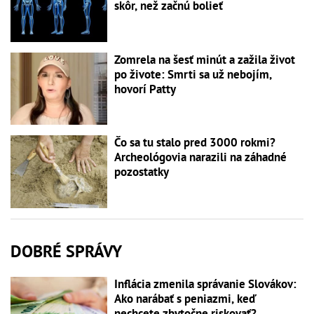
skôr, než začnú bolieť
Zomrela na šesť minút a zažila život
po živote: Smrti sa už nebojím,
hovorí Patty
Čo sa tu stalo pred 3000 rokmi?
Archeológovia narazili na záhadné
pozostatky
DOBRÉ SPRÁVY
Inflácia zmenila správanie Slovákov:
Ako narábať s peniazmi, keď
nechcete zbytočne riskovať?