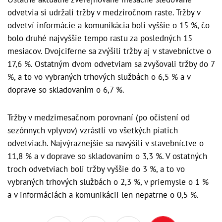
odvetvia si udržali tržby v medziročnom raste. Tržby v
odvetví informácie a komunikácia boli vyššie o 15 %, čo
bolo druhé najvyššie tempo rastu za posledných 15
mesiacov. Dvojciferne sa zvýšili tržby aj v stavebníctve o
17,6 %. Ostatným dvom odvetviam sa zvyšovali tržby do 7
%, a to vo vybraných trhových službách o 6,5 % a v
doprave so skladovaním o 6,7 %.
Tržby v medzimesačnom porovnaní (po očistení od
sezónnych vplyvov) vzrástli vo všetkých piatich
odvetviach. Najvýraznejšie sa navýšili v stavebníctve o
11,8 % a v doprave so skladovaním o 3,3 %. V ostatných
troch odvetviach boli tržby vyššie do 3 %, a to vo
vybraných trhových službách o 2,3 %, v priemysle o 1 %
a v informáciách a komunikácii len nepatrne o 0,5 %.