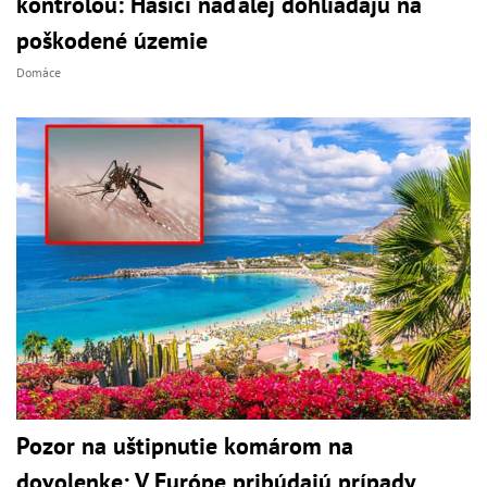
kontrolou: Hasiči naďalej dohliadajú na
poškodené územie
Domáce
Pozor na uštipnutie komárom na
dovolenke: V Európe pribúdajú prípady