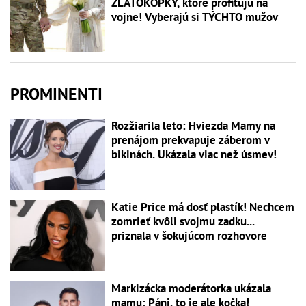
ZLATOKOPKY, ktoré profitujú na
vojne! Vyberajú si TÝCHTO mužov
PROMINENTI
Rozžiarila leto: Hviezda Mamy na
prenájom prekvapuje záberom v
bikinách. Ukázala viac než úsmev!
Katie Price má dosť plastík! Nechcem
zomrieť kvôli svojmu zadku...
priznala v šokujúcom rozhovore
Markizácka moderátorka ukázala
mamu: Páni, to je ale kočka!