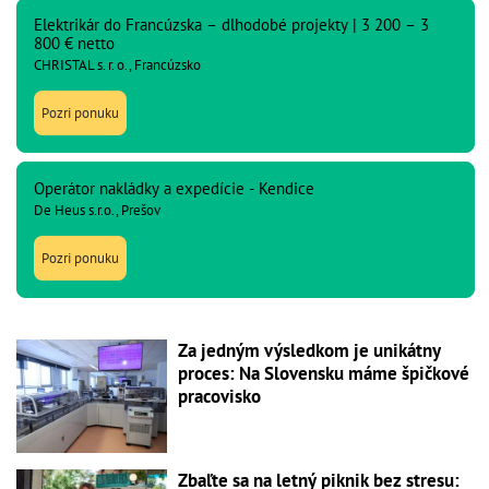
Elektrikár do Francúzska – dlhodobé projekty | 3 200 – 3
800 € netto
CHRISTAL s. r. o., Francúzsko
Pozri ponuku
Operátor nakládky a expedície - Kendice
De Heus s.r.o., Prešov
Pozri ponuku
Za jedným výsledkom je unikátny
proces: Na Slovensku máme špičkové
pracovisko
Zbaľte sa na letný piknik bez stresu: