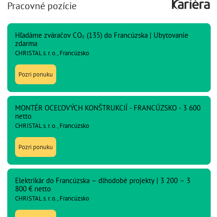
Pracovné pozície
Hľadáme zváračov CO₂ (135) do Francúzska | Ubytovanie
zdarma
CHRISTAL s. r. o., Francúzsko
Pozri ponuku
MONTÉR OCEĽOVÝCH KONŠTRUKCIÍ - FRANCÚZSKO - 3 600
netto
CHRISTAL s. r. o., Francúzsko
Pozri ponuku
Elektrikár do Francúzska – dlhodobé projekty | 3 200 – 3
800 € netto
CHRISTAL s. r. o., Francúzsko