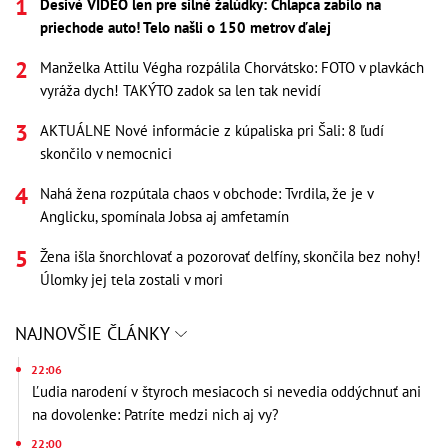
Desivé VIDEO len pre silné žalúdky: Chlapca zabilo na
priechode auto! Telo našli o 150 metrov ďalej
Manželka Attilu Végha rozpálila Chorvátsko: FOTO v plavkách
vyráža dych! TAKÝTO zadok sa len tak nevidí
AKTUÁLNE Nové informácie z kúpaliska pri Šali: 8 ľudí
skončilo v nemocnici
Nahá žena rozpútala chaos v obchode: Tvrdila, že je v
Anglicku, spomínala Jobsa aj amfetamín
Žena išla šnorchlovať a pozorovať delfíny, skončila bez nohy!
Úlomky jej tela zostali v mori
NAJNOVŠIE ČLÁNKY
22:06
Ľudia narodení v štyroch mesiacoch si nevedia oddýchnuť ani
na dovolenke: Patríte medzi nich aj vy?
22:00