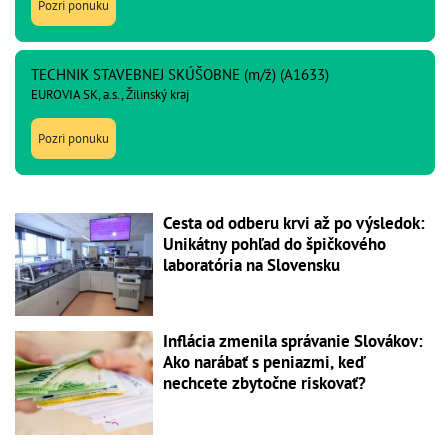
Pozri ponuku
TECHNIK STAVEBNEJ SKÚŠOBNE (m/ž) (A1633)
EUROVIA SK, a.s., Žilinský kraj
Pozri ponuku
Cesta od odberu krvi až po výsledok:
Unikátny pohľad do špičkového
laboratória na Slovensku
Inflácia zmenila správanie Slovákov:
Ako narábať s peniazmi, keď
nechcete zbytočne riskovať?