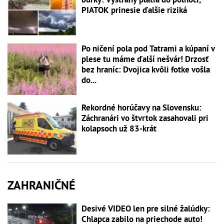
PIATOK prinesie ďalšie riziká
Po ničení pola pod Tatrami a kúpaní v
plese tu máme ďalší nešvár! Drzosť
bez hraníc: Dvojica kvôli fotke vošla
do...
Rekordné horúčavy na Slovensku:
Záchranári vo štvrtok zasahovali pri
kolapsoch už 83-krát
ZAHRANIČNÉ
Desivé VIDEO len pre silné žalúdky:
Chlapca zabilo na priechode auto!