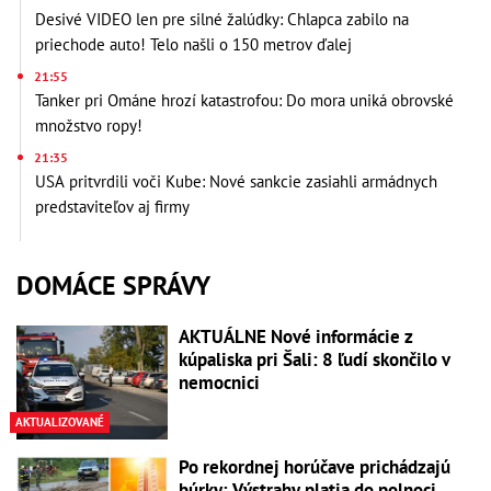
Desivé VIDEO len pre silné žalúdky: Chlapca zabilo na
priechode auto! Telo našli o 150 metrov ďalej
21:55
Tanker pri Ománe hrozí katastrofou: Do mora uniká obrovské
množstvo ropy!
21:35
USA pritvrdili voči Kube: Nové sankcie zasiahli armádnych
predstaviteľov aj firmy
DOMÁCE SPRÁVY
AKTUÁLNE Nové informácie z
kúpaliska pri Šali: 8 ľudí skončilo v
nemocnici
AKTUALIZOVANÉ
Po rekordnej horúčave prichádzajú
búrky: Výstrahy platia do polnoci,