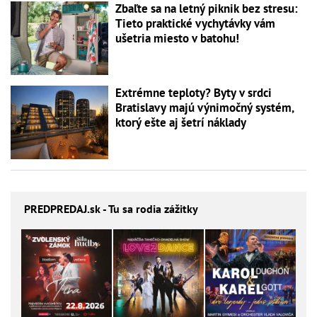
Zbaľte sa na letný piknik bez stresu:
Tieto praktické vychytávky vám
ušetria miesto v batohu!
Extrémne teploty? Byty v srdci
Bratislavy majú výnimočný systém,
ktorý ešte aj šetrí náklady
PREDPREDAJ
.sk - Tu sa rodia zážitky