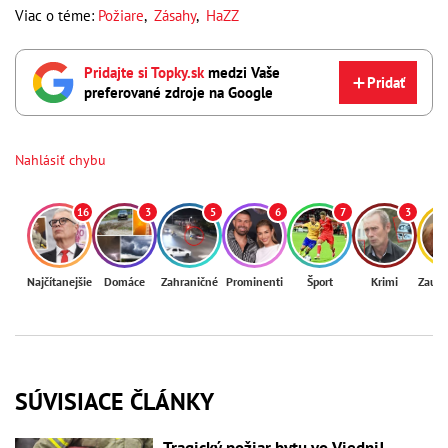
Viac o téme:
Požiare
,
Zásahy
,
HaZZ
Pridajte si Topky.sk
medzi Vaše
Pridať
preferované zdroje na Google
Nahlásiť chybu
16
3
5
6
7
3
Najčítanejšie
Domáce
Zahraničné
Prominenti
Šport
Krimi
Zaují
SÚVISIACE ČLÁNKY