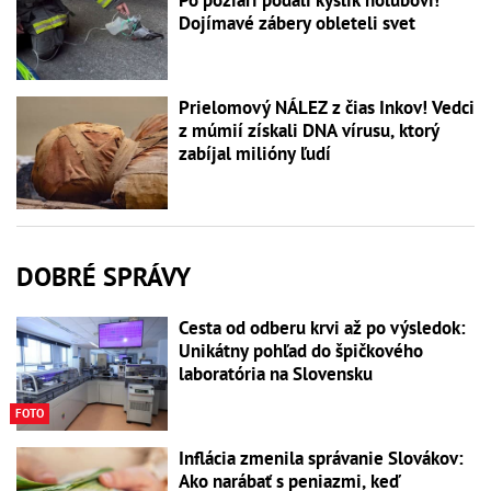
Dojímavé zábery obleteli svet
Prielomový NÁLEZ z čias Inkov! Vedci
z múmií získali DNA vírusu, ktorý
zabíjal milióny ľudí
DOBRÉ SPRÁVY
Cesta od odberu krvi až po výsledok:
Unikátny pohľad do špičkového
laboratória na Slovensku
FOTO
Inflácia zmenila správanie Slovákov:
Ako narábať s peniazmi, keď