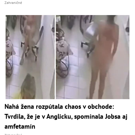
Zahraničné
Nahá žena rozpútala chaos v obchode:
Tvrdila, že je v Anglicku, spomínala Jobsa aj
amfetamín