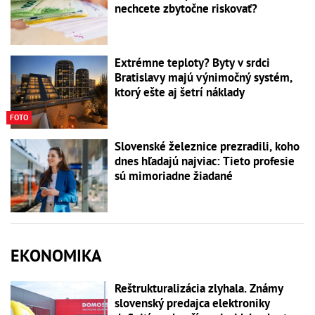
nechcete zbytočne riskovať?
Extrémne teploty? Byty v srdci
Bratislavy majú výnimočný systém,
ktorý ešte aj šetrí náklady
FOTO
Slovenské železnice prezradili, koho
dnes hľadajú najviac: Tieto profesie
sú mimoriadne žiadané
EKONOMIKA
Reštrukturalizácia zlyhala. Známy
slovenský predajca elektroniky