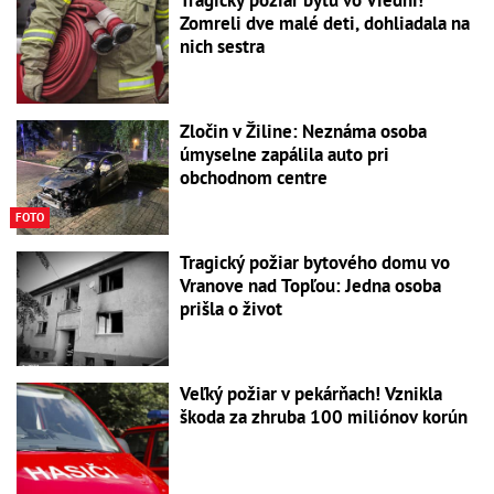
Tragický požiar bytu vo Viedni!
Zomreli dve malé deti, dohliadala na
nich sestra
Zločin v Žiline: Neznáma osoba
úmyselne zapálila auto pri
obchodnom centre
FOTO
Tragický požiar bytového domu vo
Vranove nad Topľou: Jedna osoba
prišla o život
Veľký požiar v pekárňach! Vznikla
škoda za zhruba 100 miliónov korún