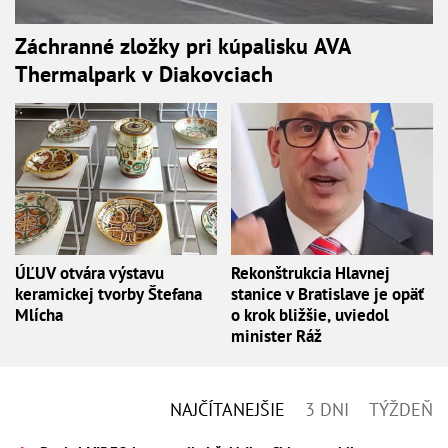
Záchranné zložky pri kúpalisku AVA
Thermalpark v Diakovciach
ÚĽUV otvára výstavu
Rekonštrukcia Hlavnej
keramickej tvorby Štefana
stanice v Bratislave je opäť
Mlícha
o krok bližšie, uviedol
minister Ráž
NAJČÍTANEJŠIE
3 DNI
TÝŽDEŇ