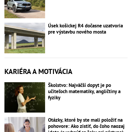
Úsek košickej R4 dočasne uzatvoria
pre výstavbu nového mosta
KARIÉRA A MOTIVÁCIA
Školstvo: Najväčší dopyt je po
učiteľoch matematiky, angličtiny a
fyziky
Otázky, ktoré by ste mali položiť na
pohovore: Ako zistiť, do čoho naozaj