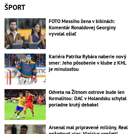
ŠPORT
FOTO Messiho žena v bikinách:
Komentár Ronaldovej Georginy
vyvolal ošiaľ
Kariéra Patrika Rybára naberie nový
smer: Jeho pôsobenie v klube z KHL
je minulosťou
Odveta na Žitnom ostrove bude len
formalitou: DAC v Holandsku schytal
poriadne krutý debakel
Arsenal mal pripravené milióny, Real
požadoval viac: Vinícius spečatil