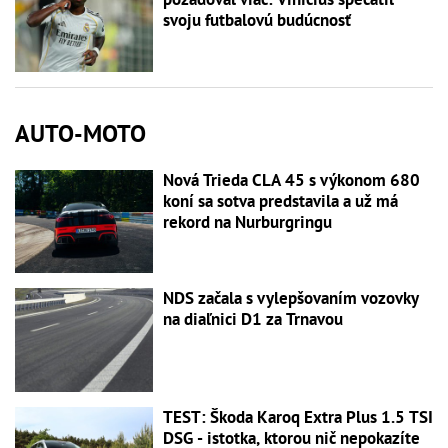
svoju futbalovú budúcnosť
AUTO-MOTO
Nová Trieda CLA 45 s výkonom 680
koní sa sotva predstavila a už má
rekord na Nurburgringu
NDS začala s vylepšovaním vozovky
na diaľnici D1 za Trnavou
TEST: Škoda Karoq Extra Plus 1.5 TSI
DSG - istotka, ktorou nič nepokazíte