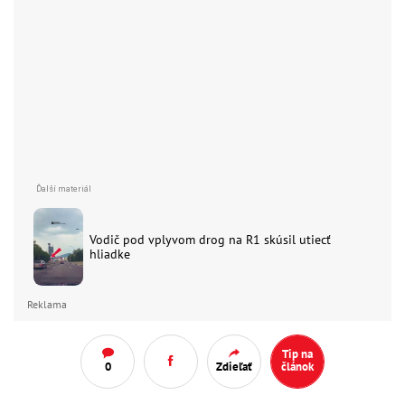
Vodič pod vplyvom drog na R1 skúsil utiecť
hliadke
Reklama
Tip na
0
Zdieľať
článok