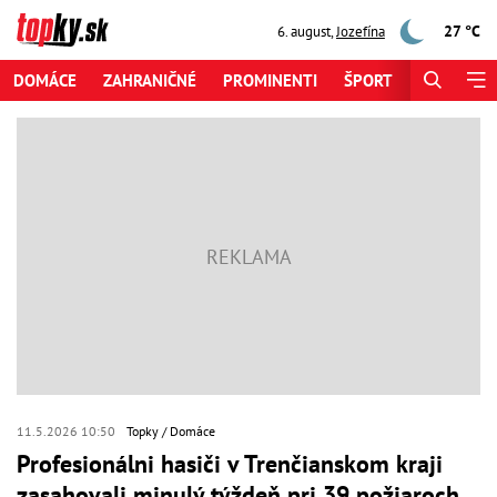
27 °C
6. august
,
Jozefína
DOMÁCE
ZAHRANIČNÉ
PROMINENTI
ŠPORT
ZAUJÍMAV
11.5.2026 10:50
Topky
Domáce
Profesionálni hasiči v Trenčianskom kraji
zasahovali minulý týždeň pri 39 požiaroch