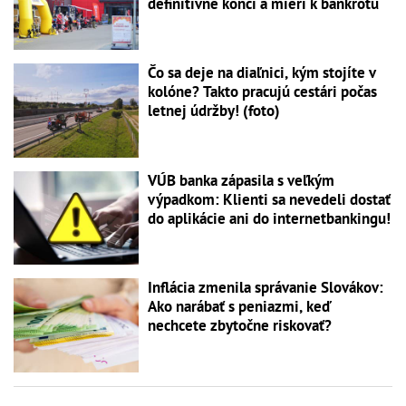
definitívne končí a mieri k bankrotu
Čo sa deje na diaľnici, kým stojíte v
kolóne? Takto pracujú cestári počas
letnej údržby! (foto)
VÚB banka zápasila s veľkým
výpadkom: Klienti sa nevedeli dostať
do aplikácie ani do internetbankingu!
Inflácia zmenila správanie Slovákov:
Ako narábať s peniazmi, keď
nechcete zbytočne riskovať?