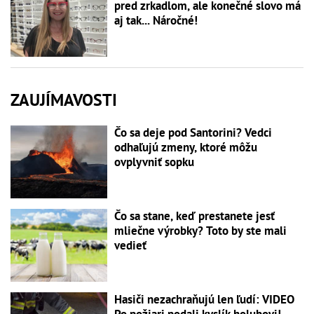
pred zrkadlom, ale konečné slovo má
aj tak... Náročné!
ZAUJÍMAVOSTI
Čo sa deje pod Santorini? Vedci
odhaľujú zmeny, ktoré môžu
ovplyvniť sopku
Čo sa stane, keď prestanete jesť
mliečne výrobky? Toto by ste mali
vedieť
Hasiči nezachraňujú len ľudí: VIDEO
Po požiari podali kyslík holubovi!