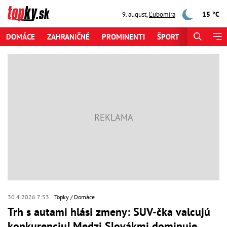
15 °C
9. august
,
Ľubomíra
DOMÁCE
ZAHRANIČNÉ
PROMINENTI
ŠPORT
ZAUJÍMAV
30.4.2026 7:53
Topky
Domáce
Trh s autami hlási zmeny: SUV-čka valcujú
konkurenciu! Medzi Slovákmi dominuje