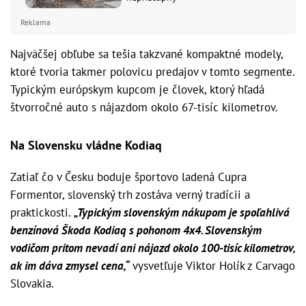
Reklama
Najväčšej obľube sa tešia takzvané kompaktné modely,
ktoré tvoria takmer polovicu predajov v tomto segmente.
Typickým európskym kupcom je človek, ktorý hľadá
štvorročné auto s nájazdom okolo 67-tisíc kilometrov.
Na Slovensku vládne Kodiaq
Zatiaľ čo v Česku boduje športovo ladená Cupra
Formentor, slovenský trh zostáva verný tradícii a
praktickosti.
„Typickým slovenským nákupom je spoľahlivá
benzínová Škoda Kodiaq s pohonom 4x4. Slovenským
vodičom pritom nevadí ani nájazd okolo 100-tisíc kilometrov,
ak im dáva zmysel cena,“
vysvetľuje Viktor Holík z Carvago
Slovakia.