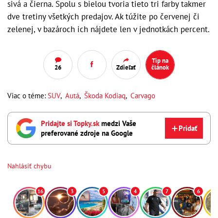
sivá a čierna. Spolu s bielou tvoria tieto tri farby takmer
dve tretiny všetkých predajov. Ak túžite po červenej či
zelenej, v bazároch ich nájdete len v jednotkách percent.
Tip na
26
Zdieľať
článok
Viac o téme:
SUV
,
Autá
,
Škoda Kodiaq
,
Carvago
Pridajte si Topky.sk
medzi Vaše
Pridať
preferované zdroje na Google
Nahlásiť chybu
16
3
5
4
7
6