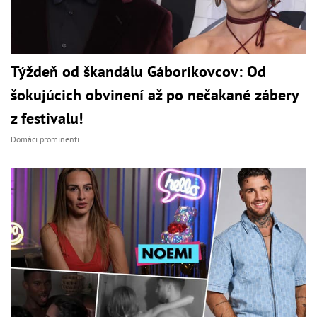
Týždeň od škandálu Gáboríkovcov: Od
šokujúcich obvinení až po nečakané zábery
z festivalu!
Domáci prominenti