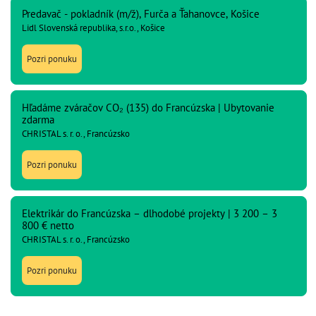
Predavač - pokladník (m/ž), Furča a Ťahanovce, Košice
Lidl Slovenská republika, s.r.o., Košice
Pozri ponuku
Hľadáme zváračov CO₂ (135) do Francúzska | Ubytovanie
zdarma
CHRISTAL s. r. o., Francúzsko
Pozri ponuku
Elektrikár do Francúzska – dlhodobé projekty | 3 200 – 3
800 € netto
CHRISTAL s. r. o., Francúzsko
Pozri ponuku