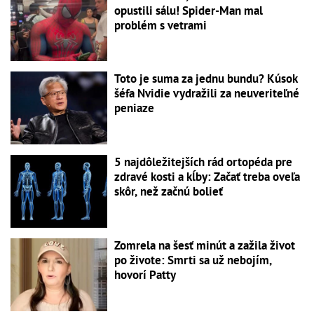
opustili sálu! Spider-Man mal
problém s vetrami
Toto je suma za jednu bundu? Kúsok
šéfa Nvidie vydražili za neuveriteľné
peniaze
5 najdôležitejších rád ortopéda pre
zdravé kosti a kĺby: Začať treba oveľa
skôr, než začnú bolieť
Zomrela na šesť minút a zažila život
po živote: Smrti sa už nebojím,
hovorí Patty