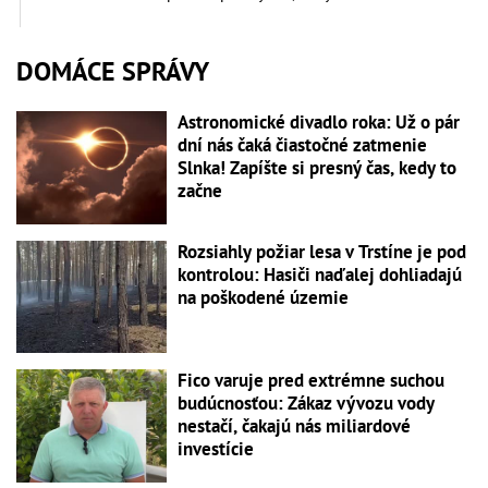
DOMÁCE SPRÁVY
Astronomické divadlo roka: Už o pár
dní nás čaká čiastočné zatmenie
Slnka! Zapíšte si presný čas, kedy to
začne
Rozsiahly požiar lesa v Trstíne je pod
kontrolou: Hasiči naďalej dohliadajú
na poškodené územie
Fico varuje pred extrémne suchou
budúcnosťou: Zákaz vývozu vody
nestačí, čakajú nás miliardové
investície