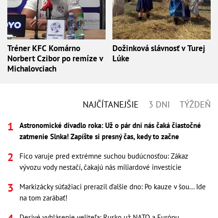
Tréner KFC Komárno
Dožinková slávnosť v Turej
Norbert Czibor po remíze v
Lúke
Michalovciach
NAJČÍTANEJŠIE
3 DNI
TÝŽDEŇ
Astronomické divadlo roka: Už o pár dní nás čaká čiastočné
zatmenie Slnka! Zapíšte si presný čas, kedy to začne
Fico varuje pred extrémne suchou budúcnosťou: Zákaz
vývozu vody nestačí, čakajú nás miliardové investície
Markizácky súťažiaci prerazil ďalšie dno: Po kauze v šou... Ide
na tom zarábať!
Desivé vyhlásenie veliteľa: Rusko už NATO a Európu