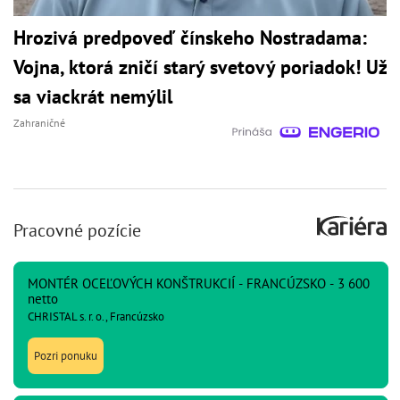
Hrozivá predpoveď čínskeho Nostradama:
Vojna, ktorá zničí starý svetový poriadok! Už
sa viackrát nemýlil
Zahraničné
Pracovné pozície
MONTÉR OCEĽOVÝCH KONŠTRUKCIÍ - FRANCÚZSKO - 3 600
netto
CHRISTAL s. r. o., Francúzsko
Pozri ponuku