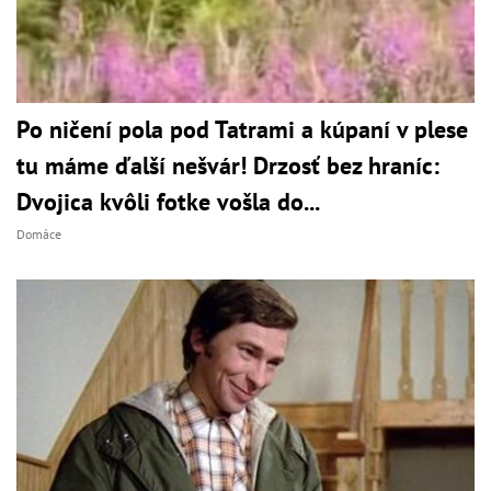
Po ničení pola pod Tatrami a kúpaní v plese
tu máme ďalší nešvár! Drzosť bez hraníc:
Dvojica kvôli fotke vošla do...
Domáce