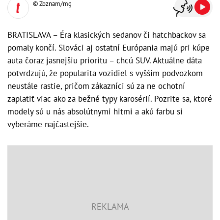
© Zoznam/mg
BRATISLAVA – Éra klasických sedanov či hatchbackov sa
pomaly končí. Slováci aj ostatní Európania majú pri kúpe
auta čoraz jasnejšiu prioritu – chcú SUV. Aktuálne dáta
potvrdzujú, že popularita vozidiel s vyšším podvozkom
neustále rastie, pričom zákazníci sú za ne ochotní
zaplatiť viac ako za bežné typy karosérií. Pozrite sa, ktoré
modely sú u nás absolútnymi hitmi a akú farbu si
vyberáme najčastejšie.