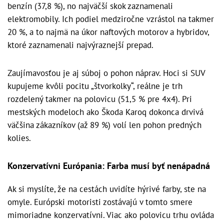
benzín (37,8 %), no najväčší skok zaznamenali
elektromobily. Ich podiel medziročne vzrástol na takmer
20 %, a to najmä na úkor naftových motorov a hybridov,
ktoré zaznamenali najvýraznejší prepad.
Zaujímavosťou je aj súboj o pohon náprav. Hoci si SUV
kupujeme kvôli pocitu „štvorkolky“, reálne je trh
rozdelený takmer na polovicu (51,5 % pre 4x4). Pri
mestských modeloch ako Škoda Karoq dokonca drvivá
väčšina zákazníkov (až 89 %) volí len pohon predných
kolies.
Konzervatívni Európania: Farba musí byť nenápadná
Ak si myslíte, že na cestách uvidíte hýrivé farby, ste na
omyle. Európski motoristi zostávajú v tomto smere
mimoriadne konzervatívni. Viac ako polovicu trhu ovláda