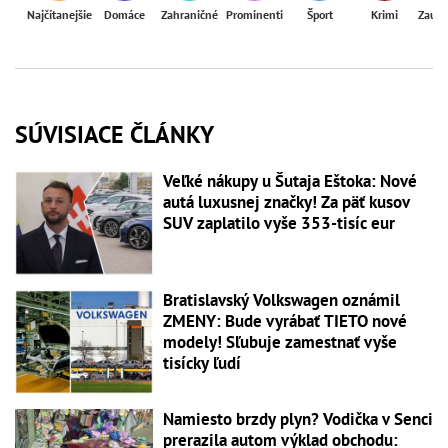
Najčítanejšie
Domáce
Zahraničné
Prominenti
Šport
Krimi
Zaují
SÚVISIACE ČLÁNKY
Veľké nákupy u Šutaja Eštoka: Nové
autá luxusnej značky! Za päť kusov
SUV zaplatilo vyše 353-tisíc eur
Bratislavský Volkswagen oznámil
ZMENY: Bude vyrábať TIETO nové
modely! Sľubuje zamestnať vyše
tisícky ľudí
Namiesto brzdy plyn? Vodička v Senci
prerazila autom výklad obchodu: