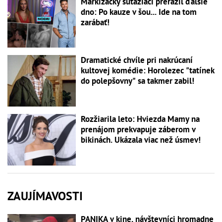
Markizácky súťažiaci prerazil ďalšie
dno: Po kauze v šou... Ide na tom
zarábať!
Dramatické chvíle pri nakrúcaní
kultovej komédie: Horolezec "tatínek
do polepšovny" sa takmer zabil!
Rozžiarila leto: Hviezda Mamy na
prenájom prekvapuje záberom v
bikinách. Ukázala viac než úsmev!
ZAUJÍMAVOSTI
PANIKA v kine, návštevníci hromadne