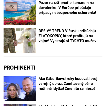
Pozor na uštipnutie komárom na
dovolenke: V Európe pribúdajú
prípady nebezpečného ochorenia!
DESIVÝ TREND V Rusku pribúdajú
ZLATOKOPKY, ktoré profitujú na
vojne! Vyberajú si TÝCHTO mužov
PROMINENTI
Ako Gáboríkovci roky budovali svoj
verejný obraz: Zamilovaný pár a
rodinná idylka! Zmenilo sa niečo?