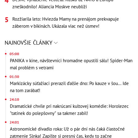
zneškodnilo! Aliancia Moskve neublíži
Rozžiarila leto: Hviezda Mamy na prenájom prekvapuje
záberom v bikinách. Ukázala viac než úsmev!
NAJNOVŠIE ČLÁNKY
05:00
PANIKA v kine, návštevníci hromadne opustili sálu! Spider-Man
mal problém s vetrami
01:30
Markizácky súťažiaci prerazil ďalšie dno: Po kauze v šou... Ide
na tom zarábať!
24:10
Dramatické chvíle pri nakrúcaní kultovej komédie: Horolezec
"tatínek do polepšovny" sa takmer zabil!
24:01
Astronomické divadlo roka: Už o pár dní nás čaká čiastočné
zatmenie Slnka! Zapíšte si presný čas, kedy to začne